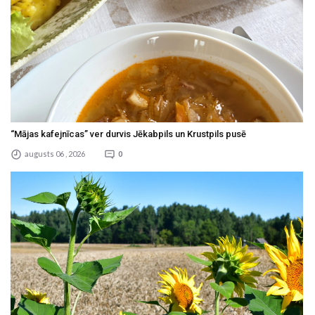
“Mājas kafejnīcas” ver durvis Jēkabpils un Krustpils pusē
augusts 06 , 2026
0