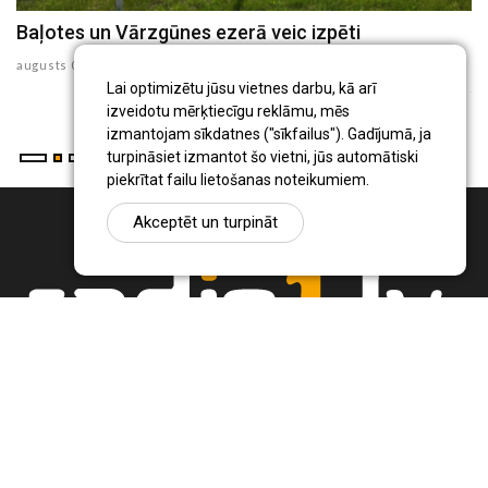
Baļotes un Vārzgūnes ezerā veic izpēti
P
E
augusts 04 , 2026
ju
Lai optimizētu jūsu vietnes darbu, kā arī
izveidotu mērķtiecīgu reklāmu, mēs
izmantojam sīkdatnes ("sīkfailus"). Gadījumā, ja
turpināsiet izmantot šo vietni, jūs automātiski
piekrītat failu lietošanas noteikumiem.
Akceptēt un turpināt
Ziņu portāls Radio1.lv ir informācija un diskusija par Jēkabpils
pilsētas un reģiona novadu aktualitātēm. Svarīgākie notikumi un