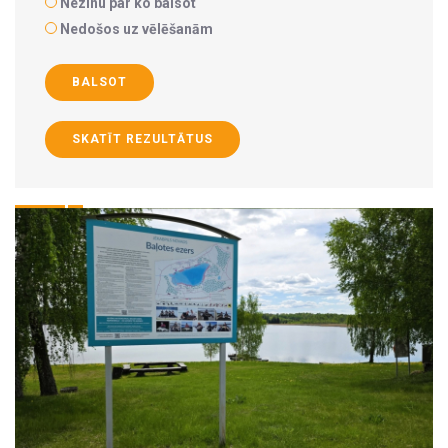
Nezinu par ko balsot
Nedošos uz vēlēšanām
BALSOT
SKATĪT REZULTĀTUS