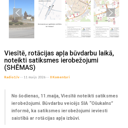
Viesītē, rotācijas apļa būvdarbu laikā,
noteikti satiksmes ierobežojumi
(SHĒMAS)
Radio1.lv
--
11 maijs 2026 --
0 Komentāri
No šodienas, 11.maija, Viesītē noteikti satiksmes
ierobežojumi. Būvdarbu veicējs SIA “Ošukalns”
informē, ka satiksmes ierobežojumi ieviesti
saistībā ar rotācijas apļa izbūvi.