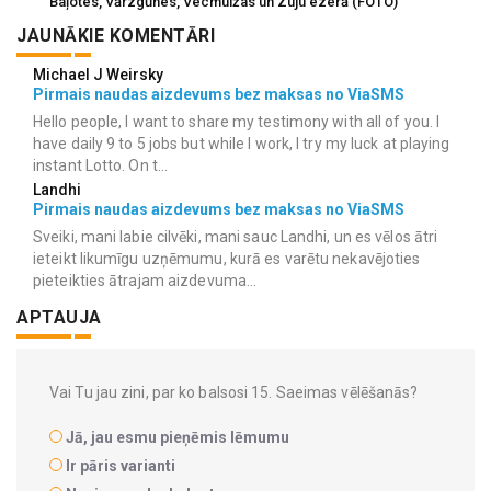
Baļotes, Vārzgūnes, Vecmuižas un Zuju ezerā (FOTO)
JAUNĀKIE KOMENTĀRI
Michael J Weirsky
Pirmais naudas aizdevums bez maksas no ViaSMS
Hello people, I want to share my testimony with all of you. I
have daily 9 to 5 jobs but while I work, I try my luck at playing
instant Lotto. On t...
Landhi
Pirmais naudas aizdevums bez maksas no ViaSMS
Sveiki, mani labie cilvēki, mani sauc Landhi, un es vēlos ātri
ieteikt likumīgu uzņēmumu, kurā es varētu nekavējoties
pieteikties ātrajam aizdevuma...
APTAUJA
Vai Tu jau zini, par ko balsosi 15. Saeimas vēlēšanās?
Jā, jau esmu pieņēmis lēmumu
Ir pāris varianti