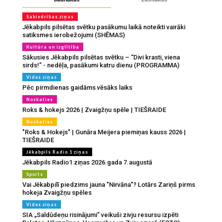
Sabiedrības ziņas
Jēkabpils pilsētas svētku pasākumu laikā noteikti vairāki
satiksmes ierobežojumi (SHĒMAS)
Kultūra un izglītība
Sākusies Jēkabpils pilsētas svētku – “Divi krasti, viena
sirds!” - nedēļa, pasākumi katru dienu (PROGRAMMA)
Vides ziņas
Pēc pirmdienas gaidāms vēsāks laiks
Noskaties
Roks & hokejs 2026 | Zvaigžņu spēle | TIEŠRAIDE
Noskaties
"Roks & Hokejs" | Gunāra Meijera piemiņas kauss 2026 |
TIEŠRAIDE
Jēkabpils Radio 1 ziņas
Jēkabpils Radio1 ziņas 2026.gada 7.augustā
Sports
Vai Jēkabpilī piedzims jauna "Nirvāna"? Lotārs Zariņš pirms
hokeja Zvaigžņu spēles
Vides ziņas
SIA „Saldūdeņu risinājumi” veikuši zivju resursu izpēti