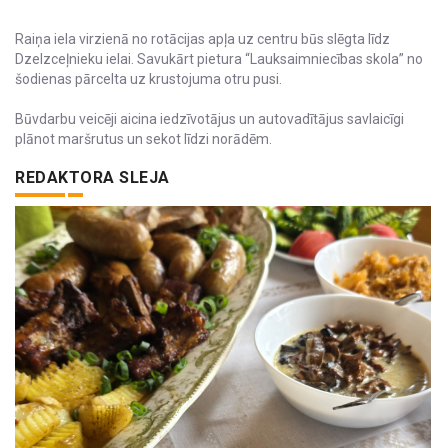
Raiņa iela virzienā no rotācijas apļa uz centru būs slēgta līdz
Dzelzceļnieku ielai. Savukārt pietura “Lauksaimniecības skola” no
šodienas pārcelta uz krustojuma otru pusi.
Būvdarbu veicēji aicina iedzīvotājus un autovadītājus savlaicīgi
plānot maršrutus un sekot līdzi norādēm.
REDAKTORA SLEJA