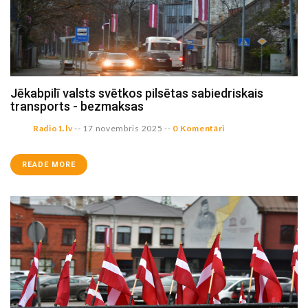
Jēkabpilī valsts svētkos pilsētas sabiedriskais
transports - bezmaksas
Radio1.lv
--
17 novembris 2025
--
0 Komentāri
READE MORE