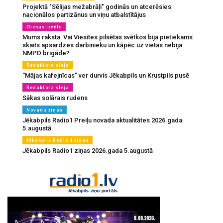
Projektā "Sēlijas mežabrāļi" godinās un atcerēsies
nacionālos partizānus un viņu atbalstītājus
Dienas izvēle
Mums raksta: Vai Viesītes pilsētas svētkos bija pietiekams
skaits apsardzes darbinieku un kāpēc uz vietas nebija
NMPD brigāde?
Redaktora sleja
“Mājas kafejnīcas” ver durvis Jēkabpils un Krustpils pusē
Redaktora sleja
Sākas solārais rudens
Novadu ziņas
Jēkabpils Radio1 Preiļu novada aktualitātes 2026.gada
5.augustā
Jēkabpils Radio 1 ziņas
Jēkabpils Radio1 ziņas 2026.gada 5.augustā