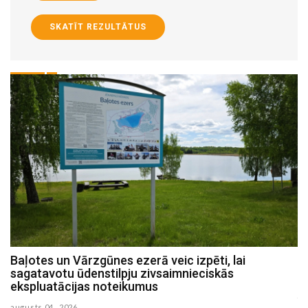
SKATĪT REZULTĀTUS
Par vairāk kā diviem miljoniem eiro pabeigta Ārijas
Elksnes ielas pārbūve Jēkabpilī (FOTO)
julijs 31 , 2026