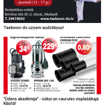
Taekwon-do uzņem audzēkņus!
"Ūdens akadēmija" - sūkņi un caurules visplašākajā
klāstā!