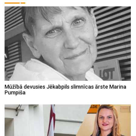
Mūžībā devusies Jēkabpils slimnīcas ārste Marina
Pumpiša