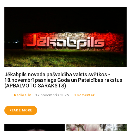
Jēkabpils novada pašvaldība valsts svētkos -
18.novembrī pasniegs Goda un Pateicības rakstus
(APBALVOTO SARAKSTS)
Radio1.lv
--
17 novembris 2025
--
0 Komentāri
READE MORE