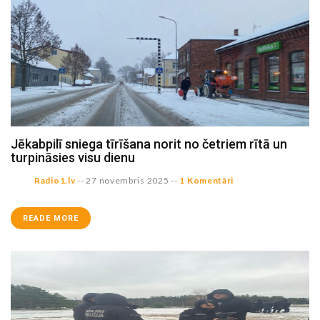
Jēkabpilī sniega tīrīšana norit no četriem rītā un
turpināsies visu dienu
Radio1.lv
--
27 novembris 2025
--
1 Komentāri
READE MORE