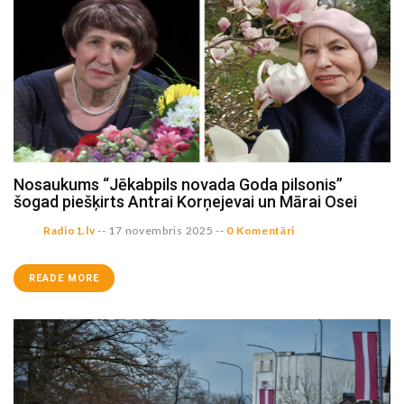
Nosaukums “Jēkabpils novada Goda pilsonis”
šogad piešķirts Antrai Korņejevai un Mārai Osei
Radio1.lv
--
17 novembris 2025
--
0 Komentāri
READE MORE