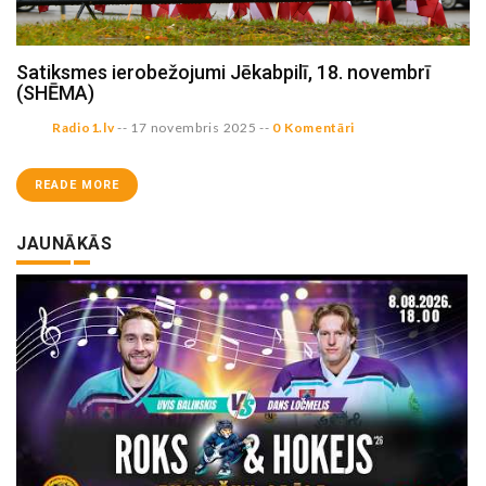
Satiksmes ierobežojumi Jēkabpilī, 18. novembrī
(SHĒMA)
Radio1.lv
--
17 novembris 2025
--
0 Komentāri
READE MORE
JAUNĀKĀS