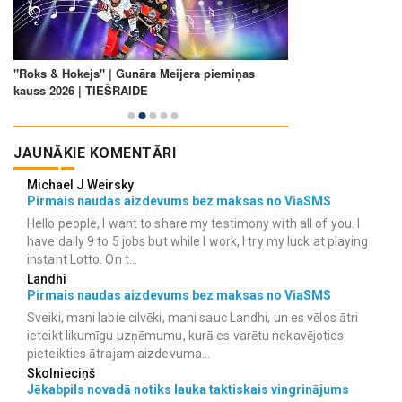
JAUNĀKIE KOMENTĀRI
Michael J Weirsky
Pirmais naudas aizdevums bez maksas no ViaSMS
Hello people, I want to share my testimony with all of you. I
have daily 9 to 5 jobs but while I work, I try my luck at playing
instant Lotto. On t...
Landhi
Pirmais naudas aizdevums bez maksas no ViaSMS
Sveiki, mani labie cilvēki, mani sauc Landhi, un es vēlos ātri
ieteikt likumīgu uzņēmumu, kurā es varētu nekavējoties
pieteikties ātrajam aizdevuma...
Skolnieciņš
Jēkabpils novadā notiks lauka taktiskais vingrinājums