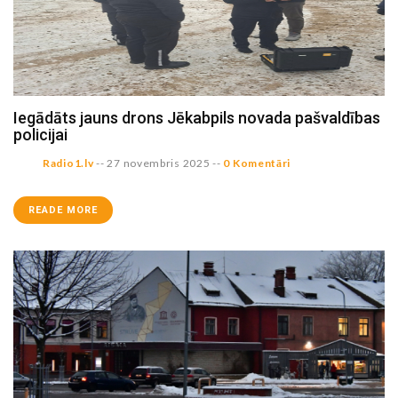
Iegādāts jauns drons Jēkabpils novada pašvaldības
policijai
Radio1.lv
--
27 novembris 2025
--
0 Komentāri
READE MORE