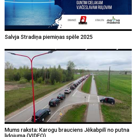
Salvja Stradiņa piemiņas spēle 2025
Mums raksta: Karogu brauciens Jēkabpilī no putna
lidojuma (VIDEO)