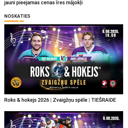
jauni pieejamas cenas īres mājokļi
NOSKATIES
Roks & hokejs 2026 | Zvaigžņu spēle | TIEŠRAIDE