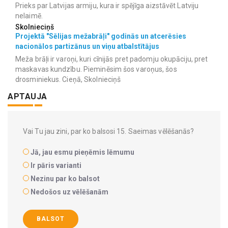
Prieks par Latvijas armiju, kura ir spējīga aizstāvēt Latviju
nelaimē.
Skolnieciņš
Projektā "Sēlijas mežabrāļi" godinās un atcerēsies
nacionālos partizānus un viņu atbalstītājus
Meža brāļi ir varoņi, kuri cīnijās pret padomju okupāciju, pret
maskavas kundzību. Pieminēsim šos varoņus, šos
drosminiekus. Cieņā, Skolnieciņš
APTAUJA
Vai Tu jau zini, par ko balsosi 15. Saeimas vēlēšanās?
Jā, jau esmu pieņēmis lēmumu
Ir pāris varianti
Nezinu par ko balsot
Nedošos uz vēlēšanām
BALSOT