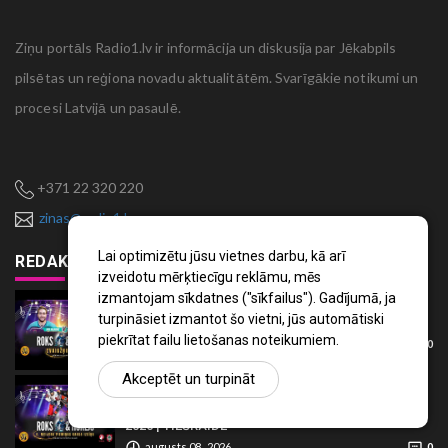
Ziņu portāls Radio1.lv ir informācija un diskusija par Jēkabpils
pilsētas un reģiona novadu aktualitātēm. Svarīgākie notikumi un
procesi Latvijā un pasaulē.
+371 22 320 220
zinas@radio1.lv
Lai optimizētu jūsu vietnes darbu, kā arī
REDAKTORA IZVĒLE
izveidotu mērķtiecīgu reklāmu, mēs
izmantojam sīkdatnes ("sīkfailus"). Gadījumā, ja
Noskaties
turpināsiet izmantot šo vietni, jūs automātiski
Roks & hokejs 2026 | Zvaigžņu spēle | TIEŠRAIDE
piekrītat failu lietošanas noteikumiem.
augusts 08 , 2026
0
Akceptēt un turpināt
Noskaties
"Roks & Hokejs" | Gunāra Meijera piemiņas kauss
2026 | TIEŠRAIDE
augusts 08 , 2026
0