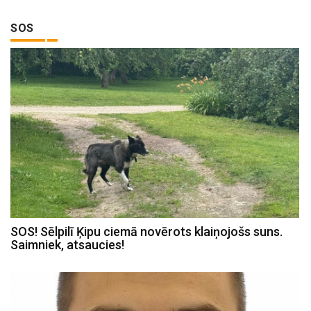
SOS
SOS! Sēlpilī Ķipu ciemā novērots klaiņojošs suns.
Saimniek, atsaucies!