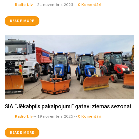
Radio1.lv
--
21 novembris 2025
--
0 Komentāri
READE MORE
SIA “Jēkabpils pakalpojumi” gatavi ziemas sezonai
Radio1.lv
--
19 novembris 2025
--
0 Komentāri
READE MORE