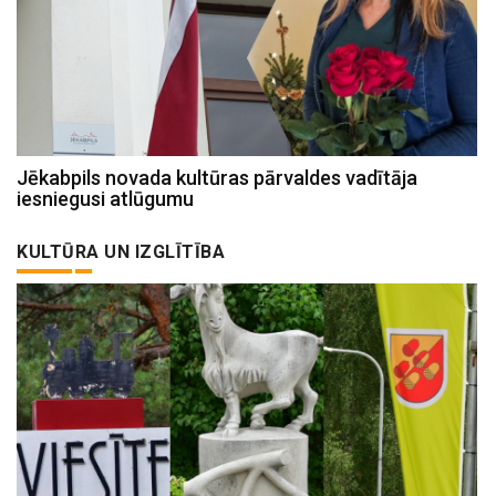
Jēkabpils novada kultūras pārvaldes vadītāja
iesniegusi atlūgumu
KULTŪRA UN IZGLĪTĪBA