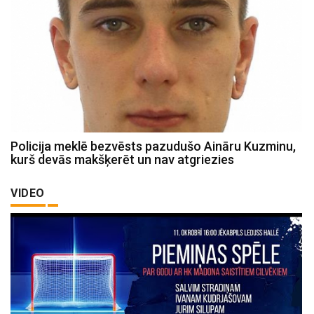
Policija meklē bezvēsts pazudušo Aināru Kuzminu,
kurš devās makšķerēt un nav atgriezies
VIDEO