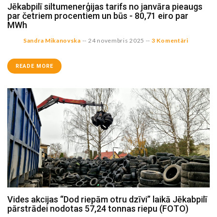
Jēkabpilī siltumenerģijas tarifs no janvāra pieaugs
par četriem procentiem un būs - 80,71 eiro par
MWh
Sandra Mikanovska
--
24 novembris 2025
--
3 Komentāri
READE MORE
Vides akcijas “Dod riepām otru dzīvi” laikā Jēkabpilī
pārstrādei nodotas 57,24 tonnas riepu (FOTO)