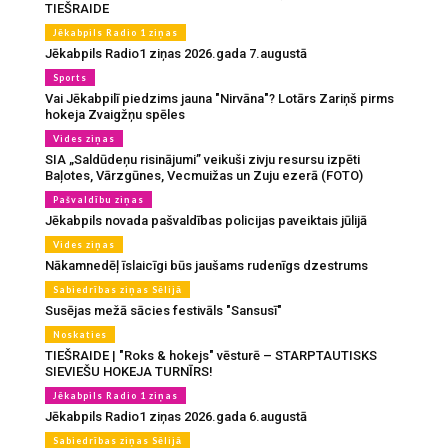
TIEŠRAIDE
Jēkabpils Radio 1 ziņas
Jēkabpils Radio1 ziņas 2026.gada 7.augustā
Sports
Vai Jēkabpilī piedzims jauna "Nirvāna"? Lotārs Zariņš pirms
hokeja Zvaigžņu spēles
Vides ziņas
SIA „Saldūdeņu risinājumi” veikuši zivju resursu izpēti
Baļotes, Vārzgūnes, Vecmuižas un Zuju ezerā (FOTO)
Pašvaldību ziņas
Jēkabpils novada pašvaldības policijas paveiktais jūlijā
Vides ziņas
Nākamnedēļ īslaicīgi būs jaušams rudenīgs dzestrums
Sabiedrības ziņas Sēlijā
Susējas mežā sācies festivāls "Sansusī"
Noskaties
TIEŠRAIDE | "Roks & hokejs" vēsturē – STARPTAUTISKS
SIEVIEŠU HOKEJA TURNĪRS!
Jēkabpils Radio 1 ziņas
Jēkabpils Radio1 ziņas 2026.gada 6.augustā
Sabiedrības ziņas Sēlijā