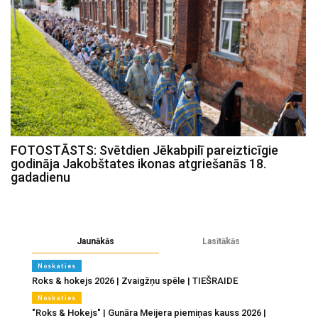
FOTOSTĀSTS: Svētdien Jēkabpilī pareizticīgie
godināja Jakobštates ikonas atgriešanās 18.
gadadienu
Jaunākās
Lasītākās
Noskaties
Roks & hokejs 2026 | Zvaigžņu spēle | TIEŠRAIDE
Noskaties
"Roks & Hokejs" | Gunāra Meijera piemiņas kauss 2026 |