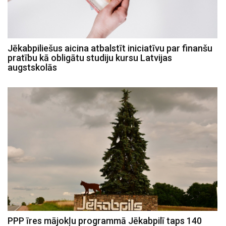
Jēkabpiliešus aicina atbalstīt iniciatīvu par finanšu
pratību kā obligātu studiju kursu Latvijas
augstskolās
PPP īres mājokļu programmā Jēkabpilī taps 140