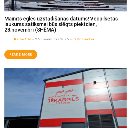
Mainīts egles uzstādīšanas datums! Vecpilsētas
laukums satiksmei būs slēgts piektdien,
28.novembrī (SHĒMA)
Radio1.lv
--
26 novembris 2025
--
0 Komentāri
READE MORE