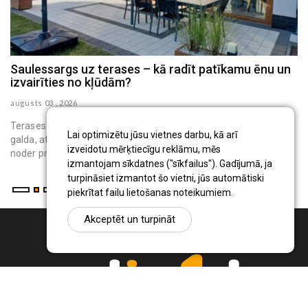
Saulessargs uz terases – kā radīt patīkamu ēnu un
M
izvairīties no kļūdām?
h
augusts 03 , 2026
au
Terases saulessargs ir pārvietojams āra aprīkojums, kas virs
Lai optimizētu jūsu vietnes darbu, kā arī
galda, atpūtas krēsliem vai bērnu rotaļu vietas rada ēnu. Tas
izveidotu mērķtiecīgu reklāmu, mēs
noder privātmāju iedzīvo...
izmantojam sīkdatnes ("sīkfailus"). Gadījumā, ja
turpināsiet izmantot šo vietni, jūs automātiski
piekrītat failu lietošanas noteikumiem.
Akceptēt un turpināt