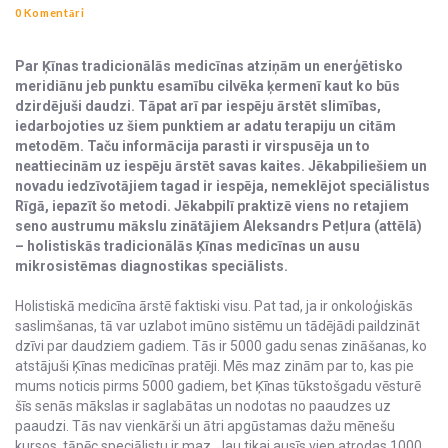
0 Komentāri
Par Ķīnas tradicionālās medicīnas atziņām un enerģētisko
meridiānu jeb punktu esamību cilvēka ķermenī kaut ko būs
dzirdējuši daudzi. Tāpat arī par iespēju ārstēt slimības,
iedarbojoties uz šiem punktiem ar adatu terapiju un citām
metodēm. Taču informācija parasti ir virspusēja un to
neattiecinām uz iespēju ārstēt savas kaites. Jēkabpiliešiem un
novadu iedzīvotājiem tagad ir iespēja, nemeklējot speciālistus
Rīgā, iepazīt šo metodi. Jēkabpilī praktizē viens no retajiem
seno austrumu mākslu zinātājiem Aleksandrs Petļura (attēlā)
– holistiskās tradicionālās Ķīnas medicīnas un ausu
mikrosistēmas diagnostikas speciālists.
Holistiskā medicīna ārstē faktiski visu. Pat tad, ja ir onkoloģiskās
saslimšanas, tā var uzlabot imūno sistēmu un tādējādi paildzināt
dzīvi par daudziem gadiem. Tās ir 5000 gadu senas zināšanas, ko
atstājuši Ķīnas medicīnas pratēji. Mēs maz zinām par to, kas pie
mums noticis pirms 5000 gadiem, bet Ķīnas tūkstošgadu vēsturē
šīs senās mākslas ir saglabātas un nodotas no paaudzes uz
paaudzi. Tās nav vienkārši un ātri apgūstamas dažu mēnešu
kursos, tāpēc speciālistu ir maz. Jau tikai ausīs vien atrodas 1000