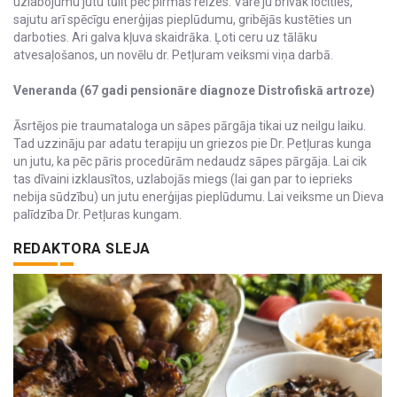
uzlabojumu jutu tūlīt pēc pirmās reizes. Varē'ju brīvāk locīties,
sajutu arī spēcīgu enerģijas pieplūdumu, gribējās kustēties un
darboties. Ari galva kļuva skaidrāka. Ļoti ceru uz tālāku
atvesaļošanos, un novēlu dr. Petļuram veiksmi viņa darbā.
Veneranda (67 gadi pensionāre diagnoze Distrofiskā artroze)
Āsrtējos pie traumataloga un sāpes pārgāja tikai uz neilgu laiku.
Tad uzzināju par adatu terapiju un griezos pie Dr. Petļuras kunga
un jutu, ka pēc pāris procedūrām nedaudz sāpes pārgāja. Lai cik
tas dīvaini izklausītos, uzlabojās miegs (lai gan par to ieprieks
nebija sūdzību) un jutu enerģijas pieplūdumu. Lai veiksme un Dieva
palīdzība Dr. Petļuras kungam.
REDAKTORA SLEJA