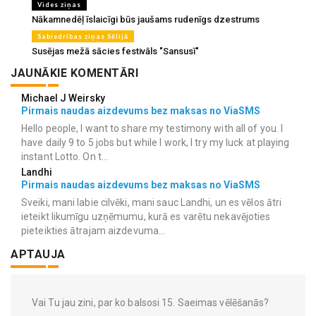
Vides ziņas
Nākamnedēļ īslaicīgi būs jaušams rudenīgs dzestrums
Sabiedrības ziņas Sēlijā
Susējas mežā sācies festivāls "Sansusī"
JAUNĀKIE KOMENTĀRI
Michael J Weirsky
Pirmais naudas aizdevums bez maksas no ViaSMS
Hello people, I want to share my testimony with all of you. I
have daily 9 to 5 jobs but while I work, I try my luck at playing
instant Lotto. On t...
Landhi
Pirmais naudas aizdevums bez maksas no ViaSMS
Sveiki, mani labie cilvēki, mani sauc Landhi, un es vēlos ātri
ieteikt likumīgu uzņēmumu, kurā es varētu nekavējoties
pieteikties ātrajam aizdevuma...
APTAUJA
Vai Tu jau zini, par ko balsosi 15. Saeimas vēlēšanās?