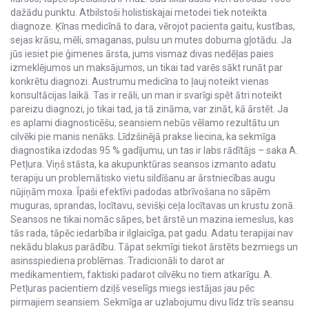
dažādu punktu. Atbilstoši holistiskajai metodei tiek noteikta
diagnoze. Ķīnas medicīnā to dara, vērojot pacienta gaitu, kustības,
sejas krāsu, mēli, smaganas, pulsu un mutes dobuma gļotādu. Ja
jūs iesiet pie ģimenes ārsta, jums vismaz divas nedēļas paies
izmeklējumos un maksājumos, un tikai tad varēs sākt runāt par
konkrētu diagnozi. Austrumu medicīna to ļauj noteikt vienas
konsultācijas laikā. Tas ir reāli, un man ir svarīgi spēt ātri noteikt
pareizu diagnozi, jo tikai tad, ja tā zināma, var zināt, kā ārstēt. Ja
es aplami diagnosticēšu, seansiem nebūs vēlamo rezultātu un
cilvēki pie manis nenāks. Līdzšinējā prakse liecina, ka sekmīga
diagnostika izdodas 95 % gadījumu, un tas ir labs rādītājs – saka A.
Petļura. Viņš stāsta, ka akupunktūras seansos izmanto adatu
terapiju un problemātisko vietu sildīšanu ar ārstniecības augu
nūjiņām moxa. Īpaši efektīvi padodas atbrīvošana no sāpēm
muguras, sprandas, locītavu, sevišķi ceļa locītavas un krustu zonā.
Seansos ne tikai nomāc sāpes, bet ārstē un mazina iemeslus, kas
tās rada, tāpēc iedarbība ir ilglaicīga, pat gadu. Adatu terapijai nav
nekādu blakus parādību. Tāpat sekmīgi tiekot ārstēts bezmiegs un
asinsspiediena problēmas. Tradicionāli to darot ar
medikamentiem, faktiski padarot cilvēku no tiem atkarīgu. A.
Petļuras pacientiem dziļš veselīgs miegs iestājas jau pēc
pirmajiem seansiem. Sekmīga ar uzlabojumu divu līdz trīs seansu