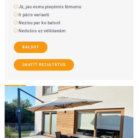
Jā, jau esmu pieņēmis lēmumu
Ir pāris varianti
Nezinu par ko balsot
Nedošos uz vēlēšanām
BALSOT
SKATĪT REZULTĀTUS