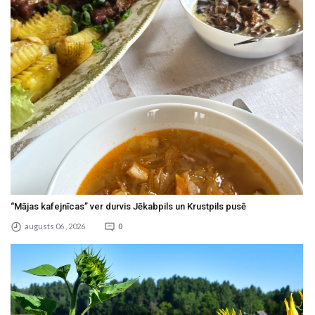
“Mājas kafejnīcas” ver durvis Jēkabpils un Krustpils pusē
augusts 06 , 2026
0