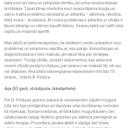
laikā esot arī nieru un urīnpūšļa slimību, arī urīna nesaturēšanas
ārstēšana. Tāpat Ķīnas medicīna esot neaizstājama kuņģa un
zarnu trakta problēmu risināšanā un atkarību – alkohola, nikotīna,
liekā svara – ārstēšanā. Arī svara problēmas ir atkarība, jo cilvēks ir
kļuvis atkarīgs no vēlmes baudīt ēdienu. Seansu laikā var radīt sāta
sajūtu un mazināt apetīti.
Man jābūt arī psihoterapeitam, lai cilvēkiem varētu izskaidrot viņu
problēmas un simptomu saistību ar visu pārējo. Konsultācijas un
diagnosticēšana ir bez maksas, jāmaksā tikai par terapijas
seansiem. Trūcīgi cilvēki, uzrādot dokumentus, kas apliecina
viņiem oficiāli piešķirto statusu, par seansu var maksāt tik, cik viņi
var atļauties. Rezultāta sasniegšanai nepieciešami trīs līdz 10
seansi, - stāsta A. Petļura.
Aija (53 gadi, strādājoša Jēkabpiliete)
Pie Dr. Petļuras griezos sakarā ar neciešamām sāpēm mugurā.
Līdz šim bija izmēģinātas arī daudzas citas ārstēšanas metodes:
kā injekcijas, fizeoprocedūras, arī blokādes mugurkaulam, bet
uzlabošanās nebija. Nolēmu griezties pie daktera pamēģināt ar
adatu terapiju. Procedūra, jāsaka aklāti ir sāpīga, bet toties