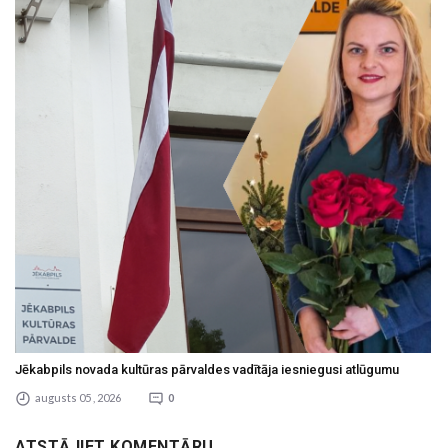
Jēkabpils novada kultūras pārvaldes vadītāja iesniegusi atlūgumu
augusts 05 , 2026
0
ATSTĀJIET KOMENTĀRU