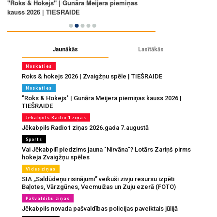
Jaunākās
Lasītākās
Noskaties
Roks & hokejs 2026 | Zvaigžņu spēle | TIEŠRAIDE
Noskaties
"Roks & Hokejs" | Gunāra Meijera piemiņas kauss 2026 |
TIEŠRAIDE
Jēkabpils Radio 1 ziņas
Jēkabpils Radio1 ziņas 2026.gada 7.augustā
Sports
Vai Jēkabpilī piedzims jauna "Nirvāna"? Lotārs Zariņš pirms
hokeja Zvaigžņu spēles
Vides ziņas
SIA „Saldūdeņu risinājumi” veikuši zivju resursu izpēti
Baļotes, Vārzgūnes, Vecmuižas un Zuju ezerā (FOTO)
Pašvaldību ziņas
Jēkabpils novada pašvaldības policijas paveiktais jūlijā