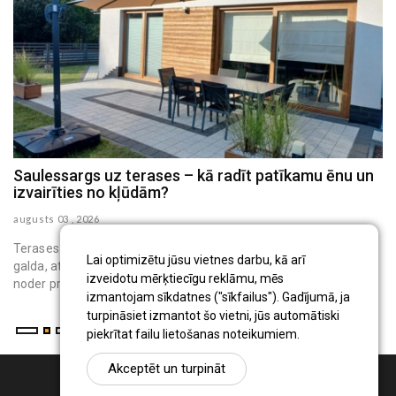
Saulessargs uz terases – kā radīt patīkamu ēnu un
Mājas virsmas, kam nepieciešama īpaši rūpīga
izvairīties no kļūdām?
higiēna
augusts 03 , 2026
augusts 03 , 2026
Terases saulessargs ir pārvietojams āra aprīkojums, kas virs
Lai optimizētu jūsu vietnes darbu, kā arī
galda, atpūtas krēsliem vai bērnu rotaļu vietas rada ēnu. Tas
izveidotu mērķtiecīgu reklāmu, mēs
noder privātmāju iedzīvo...
izmantojam sīkdatnes ("sīkfailus"). Gadījumā, ja
turpināsiet izmantot šo vietni, jūs automātiski
piekrītat failu lietošanas noteikumiem.
Akceptēt un turpināt