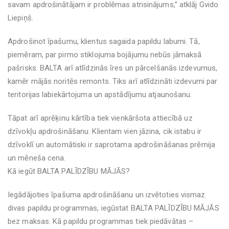
savam apdrošinātājam ir problēmas atrisinājums,” atklāj Gvido
Liepiņš.
Apdrošinot īpašumu, klientus sagaida papildu labumi. Tā,
piemēram, par pirmo stiklojuma bojājumu nebūs jāmaksā
pašrisks. BALTA arī atlīdzinās īres un pārcelšanās izdevumus,
kamēr mājās noritēs remonts. Tiks arī atlīdzināti izdevumi par
teritorijas labiekārtojuma un apstādījumu atjaunošanu.
Tāpat arī aprēķinu kārtība tiek vienkāršota attiecībā uz
dzīvokļu apdrošināšanu. Klientam vien jāzina, cik istabu ir
dzīvoklī un automātiski ir saprotama apdrošināšanas prēmija
un mēneša cena.
Kā iegūt BALTA PALĪDZĪBU MĀJĀS?
Iegādājoties īpašuma apdrošināšanu un izvētoties vismaz
divas papildu programmas, iegūstat BALTA PALĪDZĪBU MĀJĀS
bez maksas. Kā papildu programmas tiek piedāvātas –