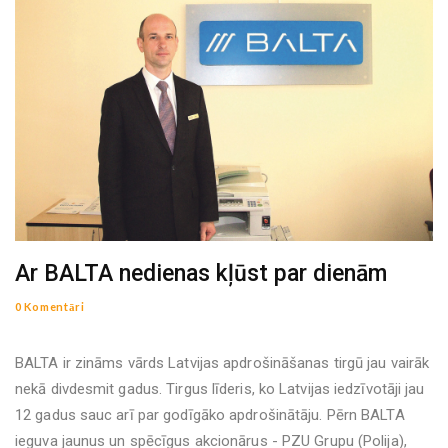
Ar BALTA nedienas kļūst par dienām
0 Komentāri
BALTA ir zināms vārds Latvijas apdrošināšanas tirgū jau vairāk
nekā divdesmit gadus. Tirgus līderis, ko Latvijas iedzīvotāji jau
12 gadus sauc arī par godīgāko apdrošinātāju. Pērn BALTA
ieguva jaunus un spēcīgus akcionārus - PZU Grupu (Polija),