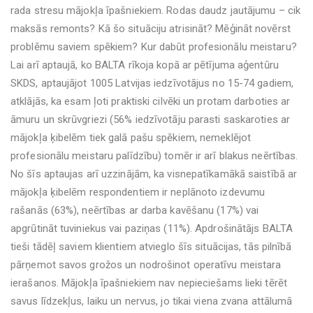
rada stresu mājokļa īpašniekiem. Rodas daudz jautājumu – cik
maksās remonts? Kā šo situāciju atrisināt? Mēģināt novērst
problēmu saviem spēkiem? Kur dabūt profesionālu meistaru?
Lai arī aptaujā, ko BALTA rīkoja kopā ar pētījuma aģentūru
SKDS, aptaujājot 1005 Latvijas iedzīvotājus no 15-74 gadiem,
atklājās, ka esam ļoti praktiski cilvēki un protam darboties ar
āmuru un skrūvgriezi (56% iedzīvotāju parasti saskaroties ar
mājokļa ķibelēm tiek galā pašu spēkiem, nemeklējot
profesionālu meistaru palīdzību) tomēr ir arī blakus neērtības.
No šīs aptaujas arī uzzinājām, ka visnepatīkamākā saistībā ar
mājokļa ķibelēm respondentiem ir neplānoto izdevumu
rašanās (63%), neērtības ar darba kavēšanu (17%) vai
apgrūtināt tuviniekus vai paziņas (11%). Apdrošinātājs BALTA
tieši tādēļ saviem klientiem atvieglo šīs situācijas, tās pilnībā
pārņemot savos grožos un nodrošinot operatīvu meistara
ierašanos. Mājokļa īpašniekiem nav nepieciešams lieki tērēt
savus līdzekļus, laiku un nervus, jo tikai viena zvana attālumā