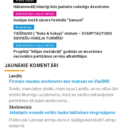
Vides ziņas
Nākamnedēļ īslaicīgi būs jaušams rudenīgs dzestrums
Sabiedrības ziņas Sēlijā
Susējas mežā sācies festivāls "Sansusī"
Noskaties
TIEŠRAIDE | "Roks & hokejs" vēsturē – STARPTAUTISKS
SIEVIEŠU HOKEJA TURNĪRS!
Sabiedrības ziņas Sēlijā
Projektā "Sēlijas mežabrāļi" godinās un atcerēsies
nacionālos partizānus un viņu atbalstītājus
JAUNĀKIE KOMENTĀRI
Landhi
Pirmais naudas aizdevums bez maksas no ViaSMS
Sveiki, mani labie cilvēki, mani sauc Landhi, un es vēlos ātri
ieteikt likumīgu uzņēmumu, kurā es varētu nekavējoties
pieteikties ātrajam aizdevuma...
Skolnieciņš
Jēkabpils novadā notiks lauka taktiskais vingrinājums
Prieks par Latvijas armiju, kura ir spējīga aizstāvēt Latviju
nelaimē.