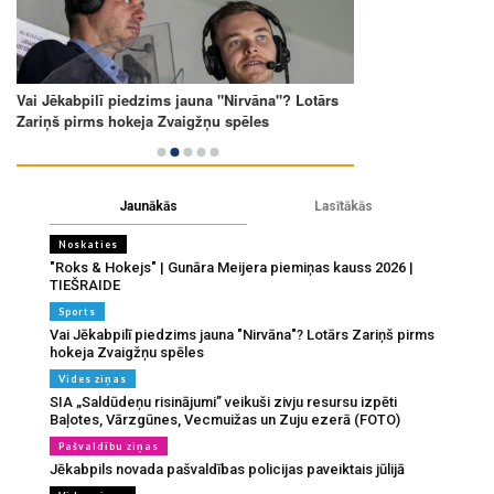
Jaunākās
Lasītākās
Noskaties
"Roks & Hokejs" | Gunāra Meijera piemiņas kauss 2026 |
TIEŠRAIDE
Sports
Vai Jēkabpilī piedzims jauna "Nirvāna"? Lotārs Zariņš pirms
hokeja Zvaigžņu spēles
Vides ziņas
SIA „Saldūdeņu risinājumi” veikuši zivju resursu izpēti
Baļotes, Vārzgūnes, Vecmuižas un Zuju ezerā (FOTO)
Pašvaldību ziņas
Jēkabpils novada pašvaldības policijas paveiktais jūlijā