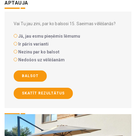
APTAUJA
Vai Tu jau zini, par ko balsosi 15. Saeimas vēlēšanās?
Jā, jau esmu pieņēmis lēmumu
Ir pāris varianti
Nezinu par ko balsot
Nedošos uz vēlēšanām
BALSOT
SKATĪT REZULTĀTUS