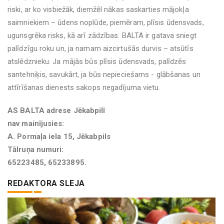
riski, ar ko visbiežāk, diemžēl nākas saskarties mājokļa
saimniekiem – ūdens noplūde, piemēram, plīsis ūdensvads,
ugunsgrēka risks, kā arī zādzības. BALTA ir gatava sniegt
palīdzīgu roku un, ja namam aizcirtušās durvis – atsūtīs
atslēdznieku. Ja mājās būs plīsis ūdensvads, palīdzēs
santehniķis, savukārt, ja būs nepieciešams - glābšanas un
attīrīšanas dienests sakops negadījuma vietu.
AS BALTA adrese Jēkabpilī
nav mainījusies:
A. Pormaļa iela 15, Jēkabpils
Tālruņa numuri:
65223485, 65233895.
REDAKTORA SLEJA