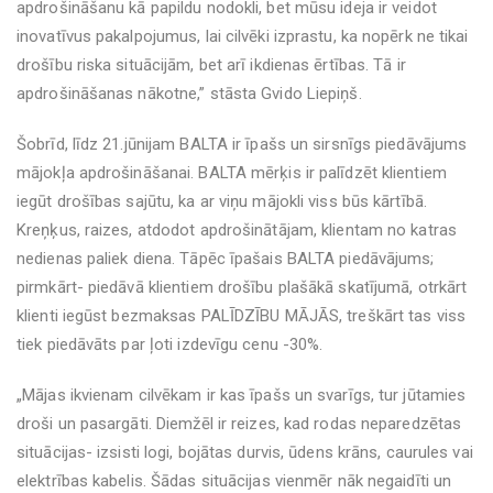
apdrošināšanu kā papildu nodokli, bet mūsu ideja ir veidot
inovatīvus pakalpojumus, lai cilvēki izprastu, ka nopērk ne tikai
drošību riska situācijām, bet arī ikdienas ērtības. Tā ir
apdrošināšanas nākotne,” stāsta Gvido Liepiņš.
Šobrīd, līdz 21.jūnijam BALTA ir īpašs un sirsnīgs piedāvājums
mājokļa apdrošināšanai. BALTA mērķis ir palīdzēt klientiem
iegūt drošības sajūtu, ka ar viņu mājokli viss būs kārtībā.
Kreņķus, raizes, atdodot apdrošinātājam, klientam no katras
nedienas paliek diena. Tāpēc īpašais BALTA piedāvājums;
pirmkārt- piedāvā klientiem drošību plašākā skatījumā, otrkārt
klienti iegūst bezmaksas PALĪDZĪBU MĀJĀS, treškārt tas viss
tiek piedāvāts par ļoti izdevīgu cenu -30%.
„Mājas ikvienam cilvēkam ir kas īpašs un svarīgs, tur jūtamies
droši un pasargāti. Diemžēl ir reizes, kad rodas neparedzētas
situācijas- izsisti logi, bojātas durvis, ūdens krāns, caurules vai
elektrības kabelis. Šādas situācijas vienmēr nāk negaidīti un