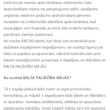
iedzīves jeb mantas apdrošināšana, elektronisko risku
apdrošināšana zibens vai pārsprieguma radīto zaudējumu
segšanai, nelaimes gadījumu apdrošināšana ģimenes
locekļiem vai civiltiesiskās atbildības apdrošināšana, kad
pasargājam sevi finansiāli, ja netīši tiek nodarīts kaitējums,
piemēram, kaimiņu īpašumam.
Arī esošie BALTAS klienti, kuri vēlas sevi nodrošināt pret
dažādiem iespējamiem negadījumiem, var noslēgt līgumu par
kādu no papildus programmām, nākotnē nodrošinoties pret
liekiem sarežģījumiem, ja kaut kas ir atgadījies, un rēķināties ar
BALTA PALĪDZĪBU MĀJĀS.
Ko nozīmē BALTA PALĪDZĪBA MĀJĀS?
Tā ir iespēja jebkurā laikā zvanīt un iegūt profesionālu
konsultāciju, ja mājoklī ir atgadījusies kāda ķibele un rēķināties
ar operatīvu- namdara, atslēdznieka, elektriķa un apsardzes
pakalpojumu palīdzību. Gvido Liepiņš stāsta, ka ir trīs īpašuma