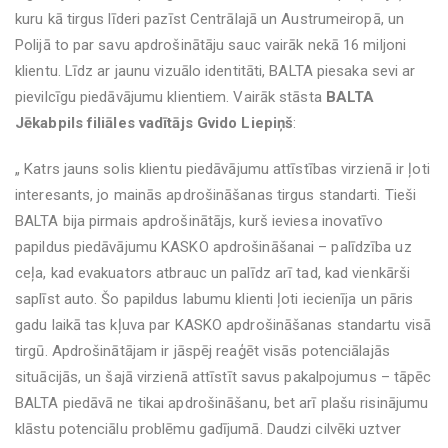
kuru kā tirgus līderi pazīst Centrālajā un Austrumeiropā, un
Polijā to par savu apdrošinātāju sauc vairāk nekā 16 miljoni
klientu. Līdz ar jaunu vizuālo identitāti, BALTA piesaka sevi ar
pievilcīgu piedāvājumu klientiem. Vairāk stāsta
BALTA
Jēkabpils filiāles vadītājs Gvido Liepiņš
:
„ Katrs jauns solis klientu piedāvājumu attīstības virzienā ir ļoti
interesants, jo mainās apdrošināšanas tirgus standarti. Tieši
BALTA bija pirmais apdrošinātājs, kurš ieviesa inovatīvo
papildus piedāvājumu KASKO apdrošināšanai – palīdzība uz
ceļa, kad evakuators atbrauc un palīdz arī tad, kad vienkārši
saplīst auto. Šo papildus labumu klienti ļoti iecienīja un pāris
gadu laikā tas kļuva par KASKO apdrošināšanas standartu visā
tirgū. Apdrošinātājam ir jāspēj reaģēt visās potenciālajās
situācijās, un šajā virzienā attīstīt savus pakalpojumus – tāpēc
BALTA piedāvā ne tikai apdrošināšanu, bet arī plašu risinājumu
klāstu potenciālu problēmu gadījumā. Daudzi cilvēki uztver