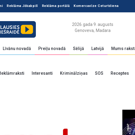
mi
Reklāma Jēkabpilī
Reklāma portālā
Komercavīze Ceturtdiena
2026.gada 9. augusts
Genoveva, Madara
Līvānu novadā
Preiļu novadā
Sēlijā
Latvijā
Mums rakst
Reklāmraksti
Interesanti
Kriminālziņas
SOS
Receptes