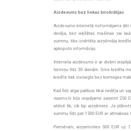
Aizdevums bez liekas birokr
ā
tijas
Aizdevums internetā noformējams ātri u
devēja, bez ieķīlātas mašīnas vai lau
summu, tiks izvērtēta aizņēmēja kred
apkopoto informāciju.
Interneta aizdevums ir ar divām iespējā
termiņu līdz 30 dienām. Sms kredīta m
kredīts tiek izsniegts bez komisijas ma
Kad līdz algai palikusi tikai nedēļa un 
viasms.lv būs iespējams saņemt 250 
atdod tik, cik biji aizņēmies. Ja plāno
summu līdz pat 1500 EUR ar atmaksas 
Piemēram, aizņemoties 500 EUR uz 1