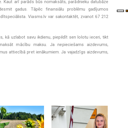
ure. Kaut arī parāds būs nomaksāts, parādnieku datubāze
 desmit gadus. Tāpēc finansiālu problēmu gadījumos
edītspeciālista. Viasms.lv var sakontaktēt, zvanot 67 212
 kā uzlabot savu ikdienu, piepildīt sen lolotu ieceri, tikt
tmaksāt mācību maksu. Ja nepieciešams aizdevums,
umus attiecībā pret ienākumiem. Ja vajadzīgs aizdevums,