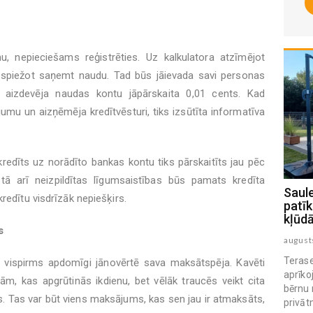
 nepieciešams reģistrēties. Uz kalkulatora atzīmējot
piežot saņemt naudu. Tad būs jāievada savi personas
z aizdevēja naudas kontu jāpārskaita 0,01 cents. Kad
ījumu un aizņēmēja kredītvēsturi, tiks izsūtīta informatīva
.
 kredīts uz norādīto bankas kontu tiks pārskaitīts jau pēc
tā arī neizpildītas līgumsaistības būs pamats kredīta
SIA Rolling kafijas aparātu noma: 5
Saule
redītu visdrīzāk nepiešķirs.
iemesli, kāpēc tas ir gudrākais
patīk
ieguldījums darbinieku produktivitātē
kļūd
s
augusts 04 , 2026
august
Terase
vispirms apdomīgi jānovērtē sava maksātspēja. Kavēti
aprīko
m, kas apgrūtinās ikdienu, bet vēlāk traucēs veikt cita
bērnu 
. Tas var būt viens maksājums, kas sen jau ir atmaksāts,
privāt