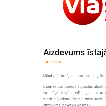
Aizdevums īstajā
0 Komentāri
Mūsdienās iekrājumus veidot ir pagrūti, 
u sen lolotai iecerei ir vajadzīgs atspēri
vajadzīgs. Īstajā mirklī paņemtais aizd
mazā mājsaimniecības biznesa uzsākša
aizdevums, ieskaties viasms.lv!