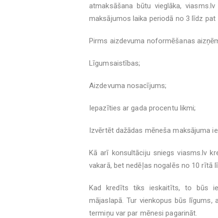
atmaksāšana būtu vieglāka, viasms.l
maksājumos laika periodā no 3 līdz pa
Pirms aizdevuma noformēšanas aizņēmēj
Līgumsaistības;
Aizdevuma nosacījums;
Iepazīties ar gada procentu likmi;
Izvērtēt dažādas mēneša maksājuma ie
Kā arī konsultāciju sniegs viasms.lv kr
vakarā, bet nedēļas nogalēs no 10 rītā l
Kad kredīts tiks ieskaitīts, to būs i
mājaslapā. Tur vienkopus būs līgums,
termiņu var par mēnesi pagarināt.