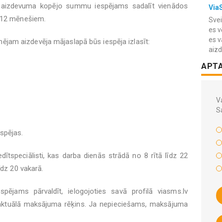
v aizdevuma kopējo summu iespējams sadalīt vienādos
Via
t 12 mēnešiem.
Svei
es v
es v
am aizdevēja mājaslapā būs iespēja izlasīt:
aiz
APT
Va
S
spējas.
edītspeciālisti, kas darba dienās strādā no 8 rītā līdz 22
īdz 20 vakarā.
espējams pārvaldīt, ielogojoties savā profilā viasms.lv
 aktuālā maksājuma rēķins. Ja nepieciešams, maksājuma