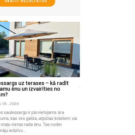
SKATĪT REZULTĀTUS
ssargs uz terases – kā radīt
Mājas virsmas, kam n
amu ēnu un izvairīties no
īpaši rūpīga higiēna
ām?
augusts 03 , 2026
s 03 , 2026
s saulessargs ir pārvietojams āra
jums, kas virs galda, atpūtas krēsliem vai
rotaļu vietas rada ēnu. Tas noder
māju iedzīvo...