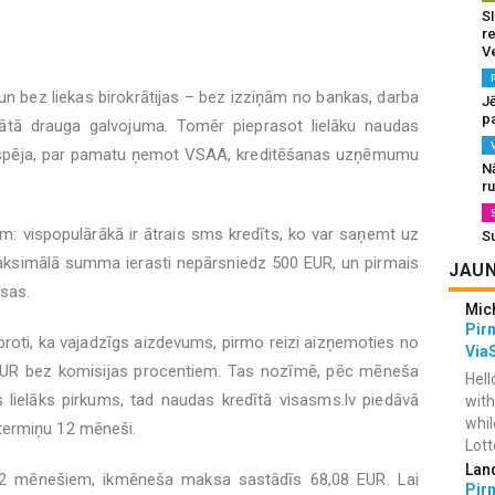
SI
re
V
n bez liekas birokrātijas – bez izziņām no bankas, darba
J
pa
lātā drauga galvojuma. Tomēr pieprasot lielāku naudas
ītspēja, par pamatu ņemot VSAA, kreditēšanas uzņēmumu
N
r
m: vispopulārākā ir ātrais sms kredīts, ko var saņemt uz
S
aksimālā summa ierasti nepārsniedz 500 EUR, un pirmais
JAUN
ksas.
Mic
Pir
saproti, ka vajadzīgs aizdevums, pirmo reizi aizņemoties no
Via
EUR bez komisijas procentiem. Tas nozīmē, pēc mēneša
Hell
ts lielāks pirkums, tad naudas kredītā visasms.lv piedāvā
with
whil
termiņu 12 mēneši.
Lotto
Lan
2 mēnešiem, ikmēneša maksa sastādīs 68,08 EUR. Lai
Pir