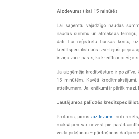
Aizdevums tikai 15 min
ū
t
ē
s
Lai saņemtu vajadzīgo naudas summu,
naudas summu un atmaksas termiņu, s
dati. Lai reģistrētu bankas kontu, u
kredītspeciālisti būs izvērtējuši piepras
īsziņa vai e-pasts, ka kredīts ir piešķirts
Ja aizņēmēja kredītvēsture ir pozitīva,
15 minūtēm. Kavēti kredītmaksājumi, 
atteikumam. Ja ienākumi ir pārāk mazi, k
Jaut
ā
jumos pal
ī
dz
ē
s kred
ī
tspeci
ā
list
Protams, pirms
aizdevums
noformēts, 
maksājumi var novest pie parādsaistībā
veida pirkšanas – pārdošanas darījumus