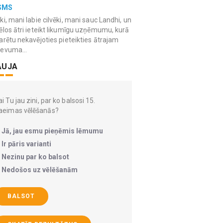
SMS
ki, mani labie cilvēki, mani sauc Landhi, un
ēlos ātri ieteikt likumīgu uzņēmumu, kurā
arētu nekavējoties pieteikties ātrajam
devuma...
AUJA
i Tu jau zini, par ko balsosi 15.
aeimas vēlēšanās?
Jā, jau esmu pieņēmis lēmumu
Ir pāris varianti
Nezinu par ko balsot
Nedošos uz vēlēšanām
BALSOT