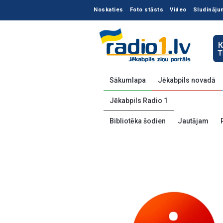
Noskaties
Foto stāsts
Video
Sludināju
Sākumlapa
Jēkabpils novadā
Jēkabpils Radio 1
Bibliotēka šodien
Jautājam