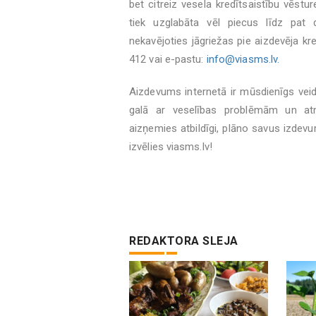
bet citreiz vesela kredītsaistību vēst
tiek uzglabāta vēl piecus līdz pat
nekavējoties jāgriežas pie aizdevēja kr
412 vai e-pastu:
info@viasms.lv.
Aizdevums internetā ir mūsdienīgs veids,
galā ar veselības problēmām un a
aizņemies atbildīgi, plāno savus izdev
izvēlies viasms.lv!
REDAKTORA SLEJA