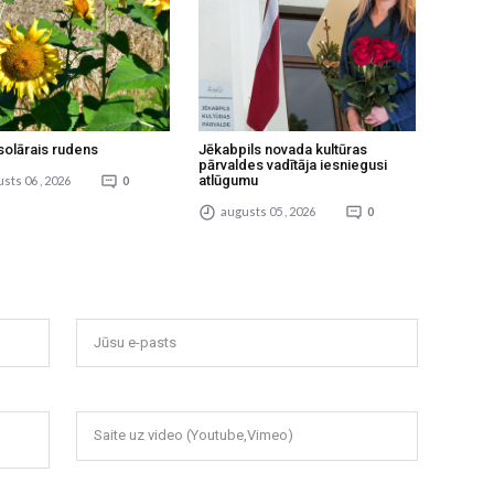
solārais rudens
Jēkabpils novada kultūras
pārvaldes vadītāja iesniegusi
atlūgumu
sts 06 , 2026
0
augusts 05 , 2026
0
Jūsu e-pasts
Saite uz video (Youtube,Vimeo)