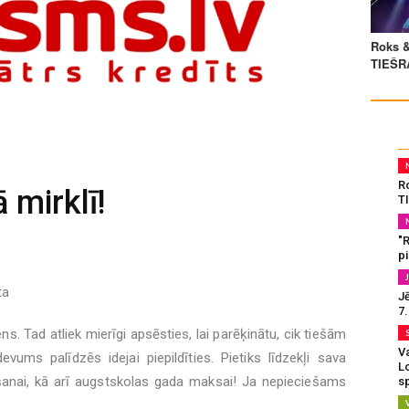
R
 mirklī!
T
"
p
ta
J
7
ens. Tad atliek mierīgi apsēsties, lai parēķinātu, cik tiešām
Va
evums palīdzēs idejai piepildīties. Pietiks līdzekļi sava
L
nai, kā arī augstskolas gada maksai! Ja nepieciešams
s