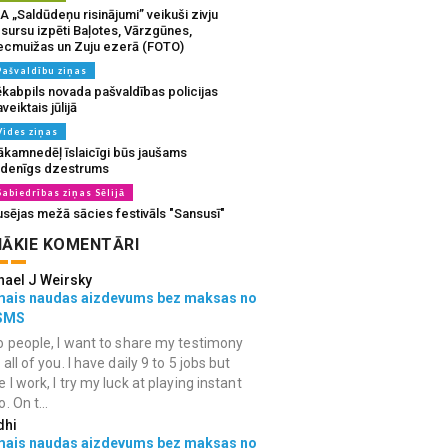
A „Saldūdeņu risinājumi” veikuši zivju
sursu izpēti Baļotes, Vārzgūnes,
ecmuižas un Zuju ezerā (FOTO)
Pašvaldību ziņas
ēkabpils novada pašvaldības policijas
veiktais jūlijā
Vides ziņas
ākamnedēļ īslaicīgi būs jaušams
udenīgs dzestrums
Sabiedrības ziņas Sēlijā
usējas mežā sācies festivāls "Sansusī"
ĀKIE KOMENTĀRI
hael J Weirsky
mais naudas aizdevums bez maksas no
SMS
o people, I want to share my testimony
 all of you. I have daily 9 to 5 jobs but
e I work, I try my luck at playing instant
. On t...
dhi
mais naudas aizdevums bez maksas no