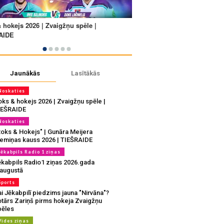
Jaunākās
Lasītākās
Noskaties
oks & hokejs 2026 | Zvaigžņu spēle |
IEŠRAIDE
Noskaties
Roks & Hokejs" | Gunāra Meijera
iemiņas kauss 2026 | TIEŠRAIDE
Jēkabpils Radio 1 ziņas
ēkabpils Radio1 ziņas 2026.gada
.augustā
Sports
i Jēkabpilī piedzims jauna "Nirvāna"?
otārs Zariņš pirms hokeja Zvaigžņu
pēles
Vides ziņas