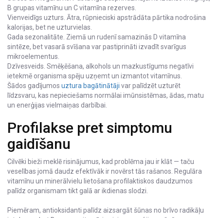
B grupas vitamīnu un C vitamīna rezerves.
Vienveidīgs uzturs. Ātra, rūpnieciski apstrādāta pārtika nodrošina
kalorijas, bet ne uzturvielas.
Gada sezonalitāte. Ziemā un rudenī samazinās D vitamīna
sintēze, bet vasarā svīšana var pastiprināti izvadīt svarīgus
mikroelementus.
Dzīvesveids. Smēķēšana, alkohols un mazkustīgums negatīvi
ietekmē organisma spēju uzņemt un izmantot vitamīnus.
Šādos gadījumos
uztura bagātinātāji
var palīdzēt uzturēt
līdzsvaru, kas nepieciešams normālai imūnsistēmas, ādas, matu
un enerģijas vielmaiņas darbībai.
Profilakse pret simptomu
gaidīšanu
Cilvēki bieži meklē risinājumus, kad problēma jau ir klāt — taču
veselības jomā daudz efektīvāk ir novērst tās rašanos. Regulāra
vitamīnu un minerālvielu lietošana profilaktiskos daudzumos
palīdz organismam tikt galā ar ikdienas slodzi.
Piemēram, antioksidanti palīdz aizsargāt šūnas no brīvo radikāļu