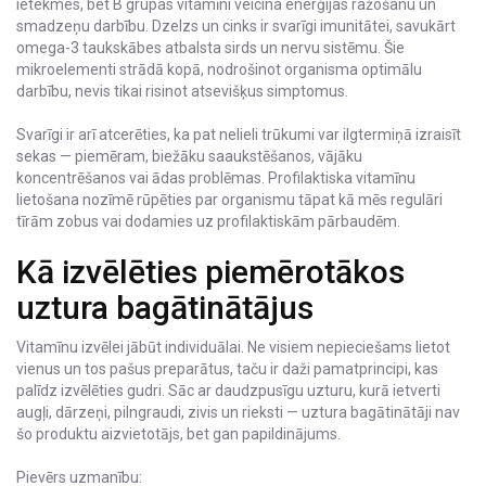
ietekmes, bet B grupas vitamīni veicina enerģijas ražošanu un
smadzeņu darbību. Dzelzs un cinks ir svarīgi imunitātei, savukārt
omega-3 taukskābes atbalsta sirds un nervu sistēmu. Šie
mikroelementi strādā kopā, nodrošinot organisma optimālu
darbību, nevis tikai risinot atsevišķus simptomus.
Svarīgi ir arī atcerēties, ka pat nelieli trūkumi var ilgtermiņā izraisīt
sekas — piemēram, biežāku saaukstēšanos, vājāku
koncentrēšanos vai ādas problēmas. Profilaktiska vitamīnu
lietošana nozīmē rūpēties par organismu tāpat kā mēs regulāri
tīrām zobus vai dodamies uz profilaktiskām pārbaudēm.
Kā izvēlēties piemērotākos
uztura bagātinātājus
Vitamīnu izvēlei jābūt individuālai. Ne visiem nepieciešams lietot
vienus un tos pašus preparātus, taču ir daži pamatprincipi, kas
palīdz izvēlēties gudri. Sāc ar daudzpusīgu uzturu, kurā ietverti
augļi, dārzeņi, pilngraudi, zivis un rieksti — uztura bagātinātāji nav
šo produktu aizvietotājs, bet gan papildinājums.
Pievērs uzmanību: