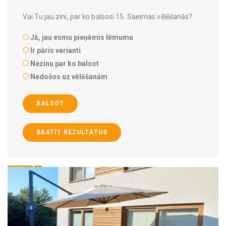
Vai Tu jau zini, par ko balsosi 15. Saeimas vēlēšanās?
Jā, jau esmu pieņēmis lēmumu
Ir pāris varianti
Nezinu par ko balsot
Nedošos uz vēlēšanām
BALSOT
SKATĪT REZULTĀTUS