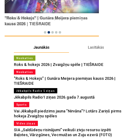
Jaunākās
Lasītākās
Noskaties
Roks & hokejs 2026 | Zvaigžņu spēle | TIEŠRAIDE
Noskaties
"Roks & Hokejs" | Gunāra Meijera piemiņas kauss 2026 |
TIEŠRAIDE
Jēkabpils Radio 1 ziņas
Jēkabpils Radio1 ziņas 2026.gada 7.augustā
Sports
Vai Jēkabpilī piedzims jauna "Nirvāna"? Lotārs Zariņš pirms
hokeja Zvaigžņu spēles
Vides ziņas
SIA „Saldūdeņu risinājumi” veikuši zivju resursu izpēti
Baļotes, Vārzgūnes, Vecmuižas un Zuju ezerā (FOTO)