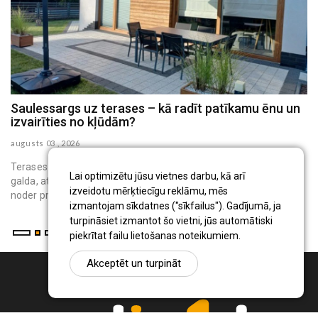
Saulessargs uz terases – kā radīt patīkamu ēnu un
M
izvairīties no kļūdām?
h
augusts 03 , 2026
au
Terases saulessargs ir pārvietojams āra aprīkojums, kas virs
Lai optimizētu jūsu vietnes darbu, kā arī
galda, atpūtas krēsliem vai bērnu rotaļu vietas rada ēnu. Tas
izveidotu mērķtiecīgu reklāmu, mēs
noder privātmāju iedzīvo...
izmantojam sīkdatnes ("sīkfailus"). Gadījumā, ja
turpināsiet izmantot šo vietni, jūs automātiski
piekrītat failu lietošanas noteikumiem.
Akceptēt un turpināt