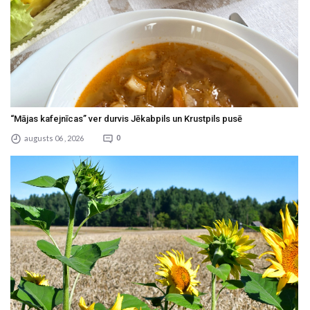
“Mājas kafejnīcas” ver durvis Jēkabpils un Krustpils pusē
augusts 06 , 2026
0