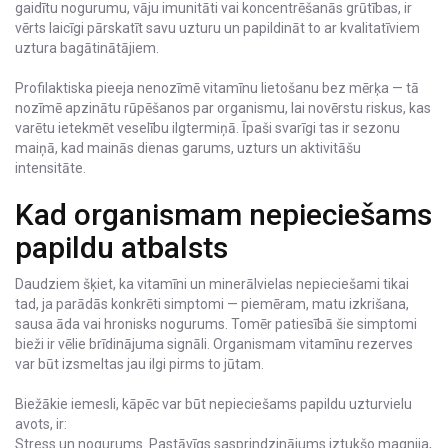
gaidītu nogurumu, vāju imunitāti vai koncentrēšanās grūtības, ir
vērts laicīgi pārskatīt savu uzturu un papildināt to ar kvalitatīviem
uztura bagātinātājiem.
Profilaktiska pieeja nenozīmē vitamīnu lietošanu bez mērķa — tā
nozīmē apzinātu rūpēšanos par organismu, lai novērstu riskus, kas
varētu ietekmēt veselību ilgtermiņā. Īpaši svarīgi tas ir sezonu
maiņā, kad mainās dienas garums, uzturs un aktivitāšu
intensitāte.
Kad organismam nepieciešams
papildu atbalsts
Daudziem šķiet, ka vitamīni un minerālvielas nepieciešami tikai
tad, ja parādās konkrēti simptomi — piemēram, matu izkrišana,
sausa āda vai hronisks nogurums. Tomēr patiesībā šie simptomi
bieži ir vēlie brīdinājuma signāli. Organismam vitamīnu rezerves
var būt izsmeltas jau ilgi pirms to jūtam.
Biežākie iemesli, kāpēc var būt nepieciešams papildu uzturvielu
avots, ir:
Stress un nogurums. Pastāvīgs sasprindzinājums iztukšo magnija,