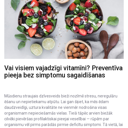
Vai visiem vajadzīgi vitamīni? Preventīva
pieeja bez simptomu sagaidīšanas
Mūsdienu straujais dzīvesveids bieži nozīmē stresu, neregulāru
ēšanu un nepietiekamu atpūtu. Lai gan šķiet, ka mēs ēdam
daudzveidīgi, uztura kvalitāte ne vienmēr nodrošina visas
organismam nepieciešamās vielas. Tieši tāpēc arvien biežāk
cilvēki pievēršas profilaktiskai pieejai veselībai — rūpēm par
organismu vēl pirms parādās pirmie deficītu simptomi. Tā vietā, lai