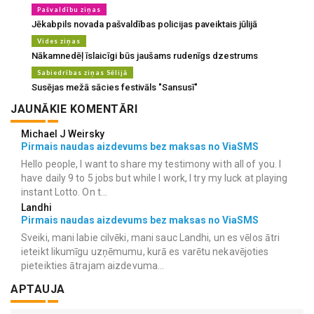
Pašvaldību ziņas
Jēkabpils novada pašvaldības policijas paveiktais jūlijā
Vides ziņas
Nākamnedēļ īslaicīgi būs jaušams rudenīgs dzestrums
Sabiedrības ziņas Sēlijā
Susējas mežā sācies festivāls "Sansusī"
JAUNĀKIE KOMENTĀRI
Michael J Weirsky
Pirmais naudas aizdevums bez maksas no ViaSMS
Hello people, I want to share my testimony with all of you. I
have daily 9 to 5 jobs but while I work, I try my luck at playing
instant Lotto. On t...
Landhi
Pirmais naudas aizdevums bez maksas no ViaSMS
Sveiki, mani labie cilvēki, mani sauc Landhi, un es vēlos ātri
ieteikt likumīgu uzņēmumu, kurā es varētu nekavējoties
pieteikties ātrajam aizdevuma...
APTAUJA