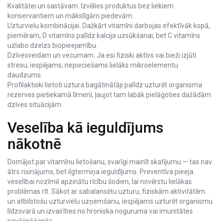
Kvalitātei un sastāvam. Izvēlies produktus bez liekiem
konservantiem un mākslīgām piedevām.
Uzturvielu kombinācijai. Dažkārt vitamīni darbojas efektīvāk kopā,
piemēram, D vitamīns palīdz kalcija uzsūkšanai, bet C vitamīns
uzlabo dzelzs biopieejamību.
Dzīvesveidam un vecumam. Ja esi fiziski aktīvs vai bieži izjūti
stresu, iespējams, nepieciešams lielāks mikroelementu
daudzums.
Profilaktiski lietoti uztura bagātinātāji palīdz uzturēt organisma
rezerves pietiekamā līmenī, ļaujot tam labāk pielāgoties dažādām
dzīves situācijām.
Veselība kā ieguldījums
nākotnē
Domājot par vitamīnu lietošanu, svarīgi mainīt skatījumu — tas nav
ātrs risinājums, bet ilgtermiņa ieguldījums. Preventīva pieeja
veselībai nozīmē apzinātu rīcību šodien, lai novērstu lielākas
problēmas rīt. Sākot ar sabalansētu uzturu, fiziskām aktivitātēm
un atbilstošu uzturvielu uzņemšanu, iespējams uzturēt organismu
līdzsvarā un izvairīties no hroniska noguruma vai imunitātes
pavājināšanās.