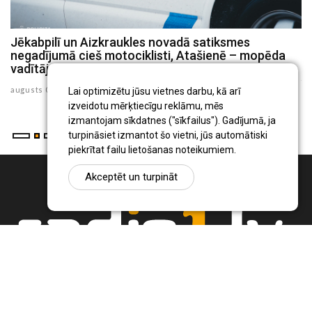
Jēkabpilī un Aizkraukles novadā satiksmes
P
negadījumā cieš motociklisti, Atašienē – mopēda
s
vadītājs
ju
augusts 03 , 2026
Lai optimizētu jūsu vietnes darbu, kā arī
izveidotu mērķtiecīgu reklāmu, mēs
izmantojam sīkdatnes ("sīkfailus"). Gadījumā, ja
turpināsiet izmantot šo vietni, jūs automātiski
piekrītat failu lietošanas noteikumiem.
Akceptēt un turpināt