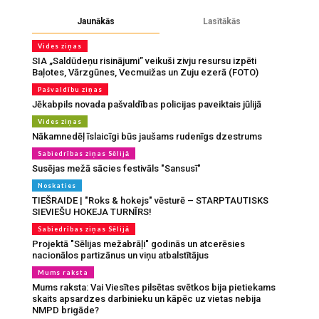
Jaunākās
Lasītākās
Vides ziņas
SIA „Saldūdeņu risinājumi” veikuši zivju resursu izpēti
Baļotes, Vārzgūnes, Vecmuižas un Zuju ezerā (FOTO)
Pašvaldību ziņas
Jēkabpils novada pašvaldības policijas paveiktais jūlijā
Vides ziņas
Nākamnedēļ īslaicīgi būs jaušams rudenīgs dzestrums
Sabiedrības ziņas Sēlijā
Susējas mežā sācies festivāls "Sansusī"
Noskaties
TIEŠRAIDE | "Roks & hokejs" vēsturē – STARPTAUTISKS
SIEVIEŠU HOKEJA TURNĪRS!
Sabiedrības ziņas Sēlijā
Projektā "Sēlijas mežabrāļi" godinās un atcerēsies
nacionālos partizānus un viņu atbalstītājus
Mums raksta
Mums raksta: Vai Viesītes pilsētas svētkos bija pietiekams
skaits apsardzes darbinieku un kāpēc uz vietas nebija
NMPD brigāde?