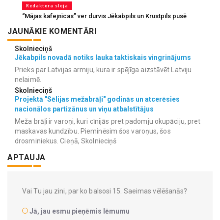
Redaktora sleja
“Mājas kafejnīcas” ver durvis Jēkabpils un Krustpils pusē
JAUNĀKIE KOMENTĀRI
Skolnieciņš
Jēkabpils novadā notiks lauka taktiskais vingrinājums
Prieks par Latvijas armiju, kura ir spējīga aizstāvēt Latviju
nelaimē.
Skolnieciņš
Projektā "Sēlijas mežabrāļi" godinās un atcerēsies
nacionālos partizānus un viņu atbalstītājus
Meža brāļi ir varoņi, kuri cīnijās pret padomju okupāciju, pret
maskavas kundzību. Pieminēsim šos varoņus, šos
drosminiekus. Cieņā, Skolnieciņš
APTAUJA
Vai Tu jau zini, par ko balsosi 15. Saeimas vēlēšanās?
Jā, jau esmu pieņēmis lēmumu