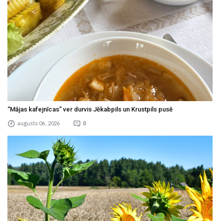
“Mājas kafejnīcas” ver durvis Jēkabpils un Krustpils pusē
augusts 06 , 2026
0