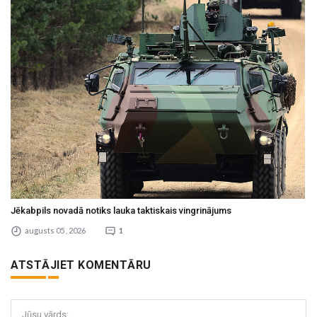
Jēkabpils novadā notiks lauka taktiskais vingrinājums
augusts 05 , 2026
1
ATSTĀJIET KOMENTĀRU
Jūsu vārds: