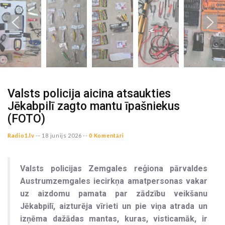
Valsts policija aicina atsaukties
Jēkabpilī zagto mantu īpašniekus
(FOTO)
Radio1.lv
--
18 junijs 2026 --
0 Komentāri
Valsts policijas Zemgales reģiona pārvaldes
Austrumzemgales iecirkņa amatpersonas vakar
uz aizdomu pamata par zādzību veikšanu
Jēkabpilī, aizturēja vīrieti un pie viņa atrada un
izņēma dažādas mantas, kuras, visticamāk, ir