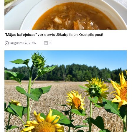
“Mājas kafejnīcas” ver durvis Jēkabpils un Krustpils pusē
augusts 06 , 2026
0