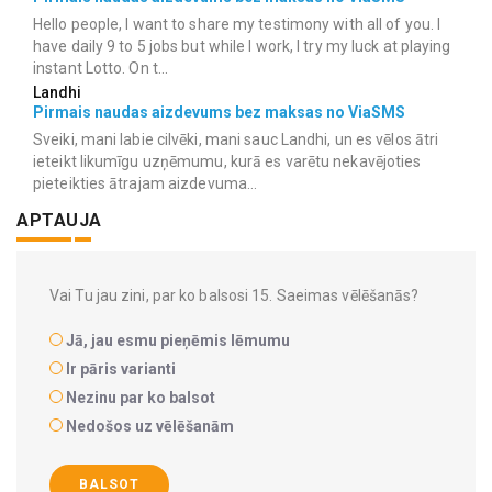
Hello people, I want to share my testimony with all of you. I
have daily 9 to 5 jobs but while I work, I try my luck at playing
instant Lotto. On t...
Landhi
Pirmais naudas aizdevums bez maksas no ViaSMS
Sveiki, mani labie cilvēki, mani sauc Landhi, un es vēlos ātri
ieteikt likumīgu uzņēmumu, kurā es varētu nekavējoties
pieteikties ātrajam aizdevuma...
APTAUJA
Vai Tu jau zini, par ko balsosi 15. Saeimas vēlēšanās?
Jā, jau esmu pieņēmis lēmumu
Ir pāris varianti
Nezinu par ko balsot
Nedošos uz vēlēšanām
BALSOT