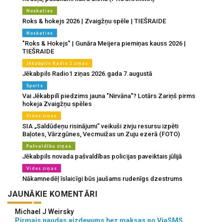
Noskaties
Roks & hokejs 2026 | Zvaigžņu spēle | TIEŠRAIDE
Noskaties
"Roks & Hokejs" | Gunāra Meijera piemiņas kauss 2026 |
TIEŠRAIDE
Jēkabpils Radio 1 ziņas
Jēkabpils Radio1 ziņas 2026.gada 7.augustā
Sports
Vai Jēkabpilī piedzims jauna "Nirvāna"? Lotārs Zariņš pirms
hokeja Zvaigžņu spēles
Vides ziņas
SIA „Saldūdeņu risinājumi” veikuši zivju resursu izpēti
Baļotes, Vārzgūnes, Vecmuižas un Zuju ezerā (FOTO)
Pašvaldību ziņas
Jēkabpils novada pašvaldības policijas paveiktais jūlijā
Vides ziņas
Nākamnedēļ īslaicīgi būs jaušams rudenīgs dzestrums
JAUNĀKIE KOMENTĀRI
Michael J Weirsky
Pirmais naudas aizdevums bez maksas no ViaSMS