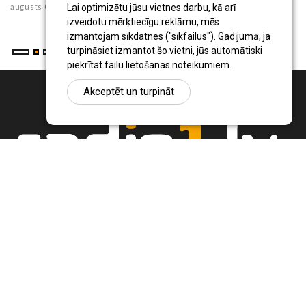
augusts 03 , 2026
Lai optimizētu jūsu vietnes darbu, kā arī
izveidotu mērķtiecīgu reklāmu, mēs
izmantojam sīkdatnes ("sīkfailus"). Gadījumā, ja
turpināsiet izmantot šo vietni, jūs automātiski
piekrītat failu lietošanas noteikumiem.
Akceptēt un turpināt
Ziņu portāls Radio1.lv ir informācija un diskusija par Jēkabpils
pilsētas un reģiona novadu aktualitātēm. Svarīgākie notikumi un
procesi Latvijā un pasaulē.