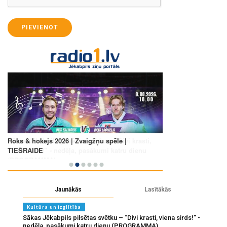
PIEVIENOT
Jaunākās
Lasītākās
Kultūra un izglītība
Sākas Jēkabpils pilsētas svētku – “Divi krasti, viena sirds!” -
nedēļa, pasākumi katru dienu (PROGRAMMA)