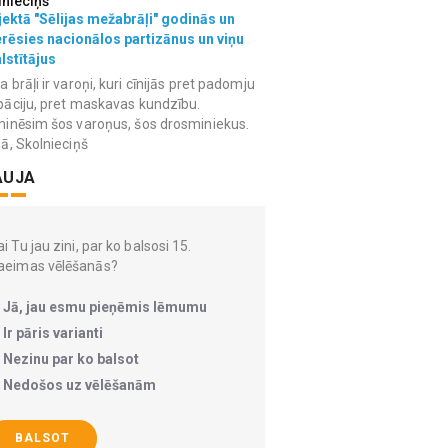
lnieciņš
ektā "Sēlijas mežabrāļi" godinās un
erēsies nacionālos partizānus un viņu
lstītājus
 brāļi ir varoņi, kuri cīnijās pret padomju
āciju, pret maskavas kundzību.
inēsim šos varoņus, šos drosminiekus.
ā, Skolnieciņš
AUJA
i Tu jau zini, par ko balsosi 15.
aeimas vēlēšanās?
Jā, jau esmu pieņēmis lēmumu
Ir pāris varianti
Nezinu par ko balsot
Nedošos uz vēlēšanām
BALSOT