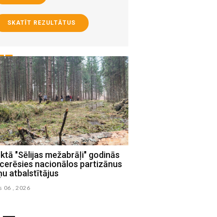
SKATĪT REZULTĀTUS
ktā "Sēlijas mežabrāļi" godinās
Sēlijas poligonā norisi
cerēsies nacionālos partizānus
starptautiskas militār
ņu atbalstītājus
aizsardzības mācības
s 06 , 2026
augusts 02 , 2026