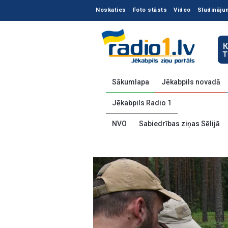
Noskaties
Foto stāsts
Video
Sludināju
Sākumlapa
Jēkabpils novadā
Jēkabpils Radio 1
NVO
Sabiedrības ziņas Sēlijā