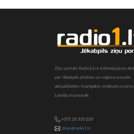
Ziņu portāls Radio1.lv ir informācija un dis
par Jēkabpils pilsētas un reģiona novadu
aktualitātēm. Svarīgākie notikumi un proc
Latvijā un pasaulē.
+371 22 320 220
zinas@radio1.lv