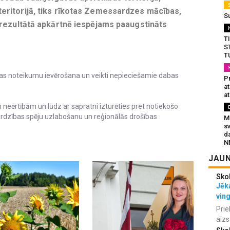
eritorijā, tiks rīkotas Zemessardzes mācības,
S
 rezultātā apkārtnē iespējams paaugstināts
T
S
T
bas noteikumu ievērošana un veikti nepieciešamie dabas
Pr
a
at
eērtībām un lūdz ar sapratni izturēties pret notiekošo
ardzības spēju uzlabošanu un reģionālās drošības
Mu
s
da
N
JAUN
Sko
Jēka
vin
Prie
aizs