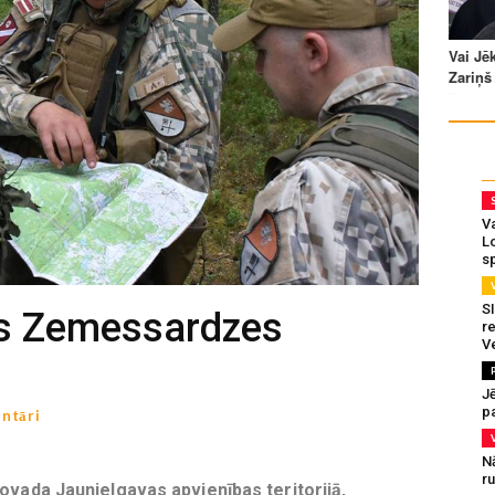
Va
L
s
SI
ks Zemessardzes
re
V
J
pa
ntāri
N
r
novada Jaunjelgavas apvienības teritorijā,