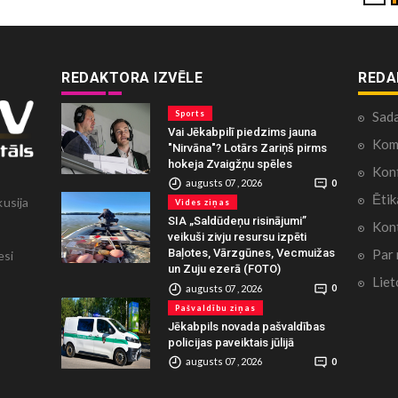
REDAKTORA IZVĒLE
REDA
Sports
Sad
Vai Jēkabpilī piedzims jauna
Kome
"Nirvāna"? Lotārs Zariņš pirms
hokeja Zvaigžņu spēles
Konf
augusts 07 , 2026
0
Ētik
kusija
Vides ziņas
SIA „Saldūdeņu risinājumi”
Kont
veikuši zivju resursu izpēti
Par
Baļotes, Vārzgūnes, Vecmuižas
esi
un Zuju ezerā (FOTO)
Liet
augusts 07 , 2026
0
Pašvaldību ziņas
Jēkabpils novada pašvaldības
policijas paveiktais jūlijā
augusts 07 , 2026
0