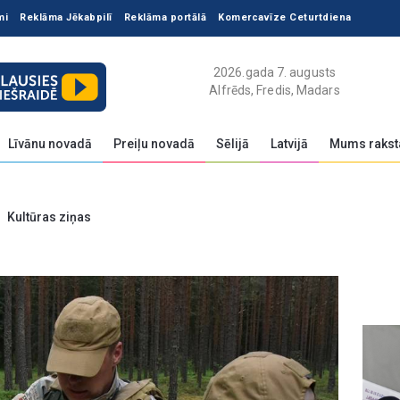
mi
Reklāma Jēkabpilī
Reklāma portālā
Komercavīze Ceturtdiena
2026.gada 7. augusts
Alfrēds, Fredis, Madars
Līvānu novadā
Preiļu novadā
Sēlijā
Latvijā
Mums rakst
Kultūras ziņas