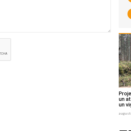
Susējas mežā sācies festivāls
Proje
"Sansusī"
un at
un vi
augusts 07 , 2026
august