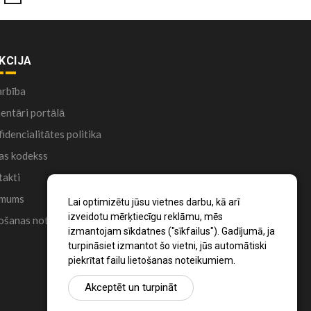
KCIJA
arbība
ntāri portālā
idencialitātes politika
as kodekss
akti
 mums
Lai optimizētu jūsu vietnes darbu, kā arī
izveidotu mērķtiecīgu reklāmu, mēs
ošanas noteikumi
izmantojam sīkdatnes ("sīkfailus"). Gadījumā, ja
turpināsiet izmantot šo vietni, jūs automātiski
piekrītat failu lietošanas noteikumiem.
Akceptēt un turpināt