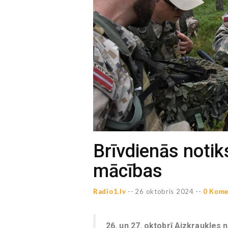
Brīvdienās noti
mācības
Radio1.lv
--
26 oktobris 2024 --
0 Kome
26. un 27. oktobrī Aizkraukles 