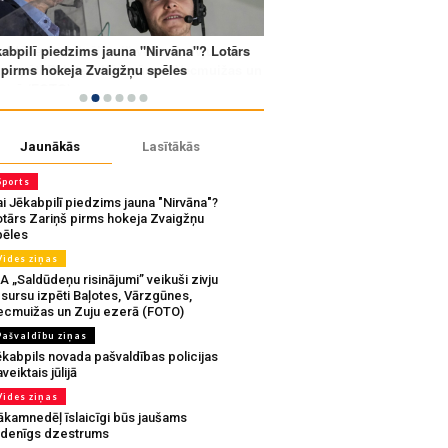
Jaunākās
Lasītākās
Sports
i Jēkabpilī piedzims jauna "Nirvāna"?
otārs Zariņš pirms hokeja Zvaigžņu
pēles
Vides ziņas
A „Saldūdeņu risinājumi” veikuši zivju
sursu izpēti Baļotes, Vārzgūnes,
ecmuižas un Zuju ezerā (FOTO)
Pašvaldību ziņas
ēkabpils novada pašvaldības policijas
veiktais jūlijā
Vides ziņas
ākamnedēļ īslaicīgi būs jaušams
udenīgs dzestrums