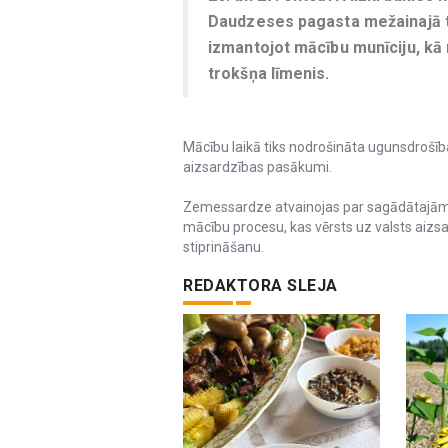
Daudzeses pagasta mežainajā t
izmantojot mācību munīciju, kā
trokšņa līmenis.
Mācību laikā tiks nodrošināta ugunsdrošī
aizsardzības pasākumi.
Zemessardze atvainojas par sagādātajām n
mācību procesu, kas vērsts uz valsts aizs
stiprināšanu.
REDAKTORA SLEJA