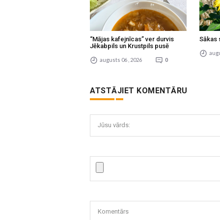
“Mājas kafejnīcas” ver durvis
Sākas 
Jēkabpils un Krustpils pusē
augu
augusts 06 , 2026
0
ATSTĀJIET KOMENTĀRU
Jūsu vārds:
Komentārs