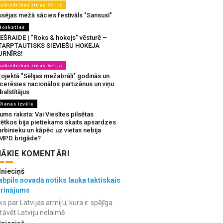
Sabiedrības ziņas Sēlijā
usējas mežā sācies festivāls "Sansusī"
Noskaties
IEŠRAIDE | "Roks & hokejs" vēsturē –
TARPTAUTISKS SIEVIEŠU HOKEJA
URNĪRS!
Sabiedrības ziņas Sēlijā
ojektā "Sēlijas mežabrāļi" godinās un
tcerēsies nacionālos partizānus un viņu
balstītājus
Dienas izvēle
ms raksta: Vai Viesītes pilsētas
vētkos bija pietiekams skaits apsardzes
rbinieku un kāpēc uz vietas nebija
MPD brigāde?
ĀKIE KOMENTĀRI
lnieciņš
bpils novadā notiks lauka taktiskais
grinājums
ks par Latvijas armiju, kura ir spējīga
tāvēt Latviju nelaimē.