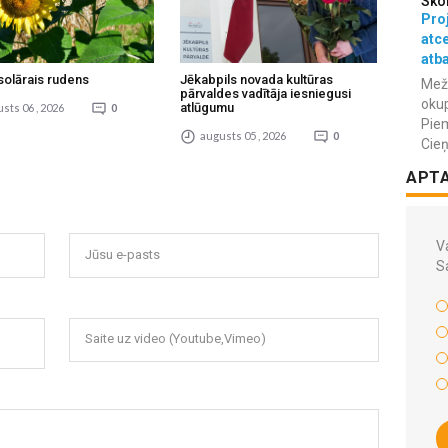
Sko
Proj
atc
atba
solārais rudens
Jēkabpils novada kultūras
Meža
pārvaldes vadītāja iesniegusi
okup
atlūgumu
sts 06 , 2026
0
Piem
augusts 05 , 2026
0
Cieņ
APT
Va
Jūsu e-pasts
S
Saite uz video (Youtube,Vimeo)