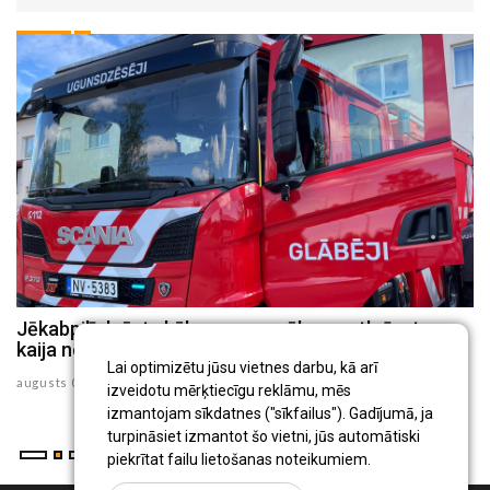
Jēkabpilī dzēsts kūlas ugunsgrēks un atbrīvota
J
kaija no 30 metru augsta torņa
p
Lai optimizētu jūsu vietnes darbu, kā arī
augusts 05 , 2026
au
izveidotu mērķtiecīgu reklāmu, mēs
izmantojam sīkdatnes ("sīkfailus"). Gadījumā, ja
turpināsiet izmantot šo vietni, jūs automātiski
piekrītat failu lietošanas noteikumiem.