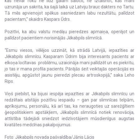
kas nevar roku ne līdz galam salocīt, ne iztaisnot, kas mani
uzrunāja un sakrita, ka šajā laikā uz Latviju brauc dakters no Tartu.
Tā mēs apvienojot spēkus sasniedzam labu rezultātu, palīdzot
pacientam,” skaidro Kaspars Ūdrs.
Pozitīvi, ka abu valstu mediķu pieredzes apmaiņa, operējot un
palīdzot pacientiem norisinājās Jēkabpils slimnīcā.
“Esmu viesos, vēlējos uzzināt, kā strādā Latvijā, iepazīties ar
Jēkabpils slimnīcu. Kasparam Ūdrim bija interesants pacients ar
elkoņa locītavas problēmu, uzaicināja mani palīdzēt un es piekritu,
jo tas ir mana profila pacients. Pārējās šeit veiktajās operācijās es
asistēju, apgūstot jaunu pieredzi plecau artroskopijā,” saka Leho
Rips.
Viņš piebilst, ka bijusi iespēja iepazīties ar Jēkabpils slimnīcu un
redzētais atstājis pozitīvu iespaidu – gan par slimnīcas telpām,
aprīkojumu, personālu, kā arī tas, ka neraugoties uz sarežģītiem
ģeopolitiskiem apstākļiem, Jēkabpils slimnīcā notiek renovācija,
attīstība tādejādi sniedzot iedzīvotājiem mūsdienīgus augstas
kvatātes medcīnas pakalpojumus.
Foto: Jēkabpils novada pašvaldība/Jānis Lācis