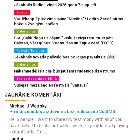
Jēkabpils Radio1 ziņas 2026.gada 7.augustā
Sports
Vai Jēkabpilī piedzims jauna "Nirvāna"? Lotārs Zariņš pirms
hokeja Zvaigžņu spēles
Vides ziņas
SIA „Saldūdeņu risinājumi” veikuši zivju resursu izpēti
Baļotes, Vārzgūnes, Vecmuižas un Zuju ezerā (FOTO)
Pašvaldību ziņas
Jēkabpils novada pašvaldības policijas paveiktais jūlijā
Vides ziņas
Nākamnedēļ īslaicīgi būs jaušams rudenīgs dzestrums
Sabiedrības ziņas Sēlijā
Susējas mežā sācies festivāls "Sansusī"
JAUNĀKIE KOMENTĀRI
Michael J Weirsky
Pirmais naudas aizdevums bez maksas no ViaSMS
Hello people, I want to share my testimony with all of you. I
have daily 9 to 5 jobs but while I work, I try my luck at playing
instant Lotto. On t...
Landhi