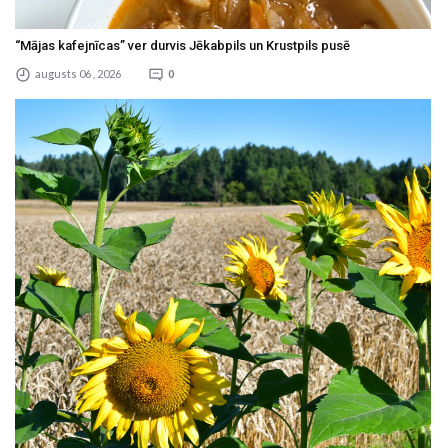
“Mājas kafejnīcas” ver durvis Jēkabpils un Krustpils pusē
augusts 06 , 2026
0