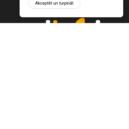
Akceptēt un turpināt
Ziņu portāls Radio1.lv ir informācija un diskusija par Jēkabpils
pilsētas un reģiona novadu aktualitātēm. Svarīgākie notikumi un
procesi Latvijā un pasaulē.
+371 22 320 220
zinas@radio1.lv
REDAKTORA IZVĒLE