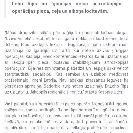
Leho Rips no Igaunijas veica artroskopijas
operācijas pleca, ceļa un elkoņa locītavām.
“Mūsu draudzība sākās pēc paģājuš;a gada labdarības akcijas
“Dzīvo vesels” Jēkabpilī, kuras gaitā notika arī konference, kurā
Dr.Leho Rips uzstājās lekciju. Pagājušajā gadā oktobrī mani
uzaicināja uz Igauniju, uz Tartu, kur notika dzīvās ķirurģijas
operācijas, kas bija jāveic konferences ietvaros kā arī uzstāšanos
ar lekciju par pleca locītavas stabilizējošam artroskopijas
operācijām. Bija neaizmirstama piededze un iespēja sākt veidot
starptautisku sadarbību. Kas semkēs un uzlabos medicīnas
profesionālo līmeni Latvijā. Nav labākas zināšanau ieguves kā
pieredzes apmaiņa. Sadarbīai turpinoties uzaicināju Dr.Leho Rips
uz uz Latviju, Jēkabpils reģionālo slimnīcu.” stāsta Kaspars Ūdrs.
Viņš piebilst, ka ir specializējies plecu operācijās, savukārt igauņu
kolēģis – elkoņu operācijās. “Leho Rips no manīm iegūst iemaņas
par plecu locītavām, es no viņa par to, kā risināt problēmas elkoņa
locītavā, ko es ikdienā maz daru, bet pacienti ir ar šadām
problēmām. Tieši bija pacients ar elkoņa problēmām, sportists,