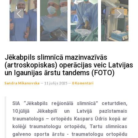
Jēkabpils slimnīcā mazinvazīvās
(artroskopiskas) operācijas veic Latvijas
un Igaunijas ārstu tandems (FOTO)
Sandra Mikanovska
--
11 julijs 2025 --
0 Komentāri
SIA “Jēkabpils reģionālā slimnīcā” ceturtdien,
10.jūlijā Jēkabpilī un Latvijā pazīstamais
traumatologs – ortopēds Kaspars Ūdris kopā ar
kolēģi traumatologu ortopēdu, Tartu slimnīcas
galveno sporta ārstu - traumatologu ortopēdu