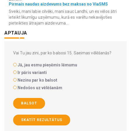
Pirmais naudas aizdevums bez maksas no ViaSMS
Sveiki, mani labie cilvēki, mani sauc Landhi, un es vēlos ātri
ieteikt likumīgu uzņēmumu, kurā es varētu nekavējoties
pieteikties ātrajam aizdevuma...
APTAUJA
Vai Tu jau zini, par ko balsosi 15. Saeimas vēlēšanās?
Jā, jau esmu pieņēmis lēmumu
Ir pāris varianti
Nezinu par ko balsot
Nedošos uz vēlēšanām
BALSOT
SKATĪT REZULTĀTUS