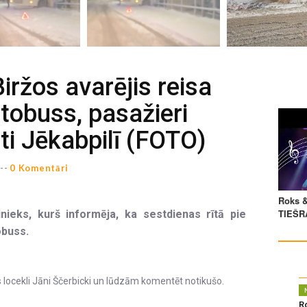
iržos avarējis reisa
tobuss, pasažieri
ti Jēkabpilī (FOTO)
--
0 Komentāri
inieks, kurš informēja, ka sestdienas rītā pie
obuss.
locekli Jāni Ščerbicki un lūdzām komentēt notikušo.
R