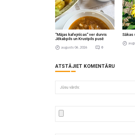
“Mājas kafejnīcas” ver durvis
Sākas 
Jēkabpils un Krustpils pusē
augu
augusts 06 , 2026
0
ATSTĀJIET KOMENTĀRU
Jūsu vārds: