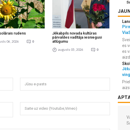
S
JAUN
Lan
Pir
Via
solārais rudens
Jēkabpils novada kultūras
pārvaldes vadītāja iesniegusi
Svei
atlūgumu
sts 06 , 2026
0
es v
augusts 05 , 2026
0
es v
aiz
Sko
Jēka
vin
Prie
Jūsu e-pasts
aizs
APT
Saite uz video (Youtube,Vimeo)
Va
S