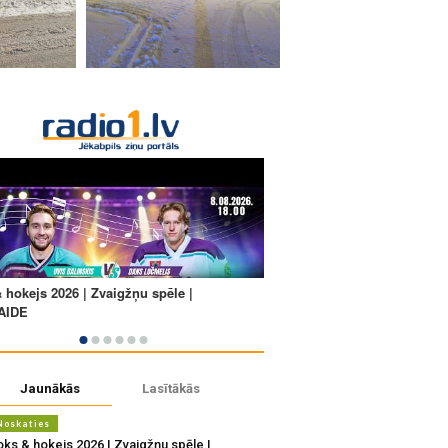
Jaunākās
Lasītākās
Noskaties
oks & hokejs 2026 | Zvaigžņu spēle |