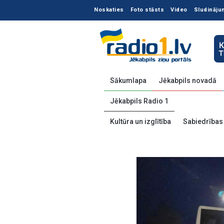
Noskaties
Foto stāsts
Video
Sludināju
Sākumlapa
Jēkabpils novadā
Jēkabpils Radio 1
Kultūra un izglītība
Sabiedrības