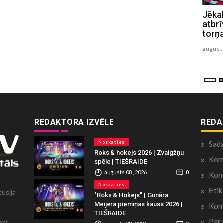
Mūžībā devusies Jēkabpils slimnīcas
Jēkab
ārste Marina Pumpiša
atbrī
torņ
augusts 05 , 2026
august
REDAKTORA IZVĒLE
REDA
Noskaties
Sad
Roks & hokejs 2026 | Zvaigžņu
Kome
spēle | TIEŠRAIDE
augusts 08 , 2026
0
Konf
Noskaties
Ētik
kusija
"Roks & Hokejs" | Gunāra
Meijera piemiņas kauss 2026 |
Kont
TIEŠRAIDE
Par
esi