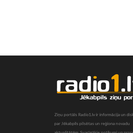
Ziņu portāls Radio1.lv ir informācija un dis
par Jēkabpils pilsētas un reģiona novadu
aktualitātēm. Svarīgākie notikumi un proc