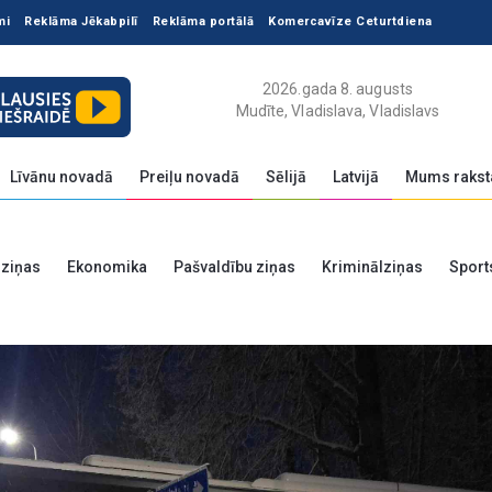
mi
Reklāma Jēkabpilī
Reklāma portālā
Komercavīze Ceturtdiena
2026.gada 8. augusts
Mudīte, Vladislava, Vladislavs
Līvānu novadā
Preiļu novadā
Sēlijā
Latvijā
Mums rakst
 ziņas
Ekonomika
Pašvaldību ziņas
Kriminālziņas
Sport