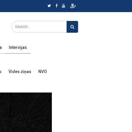
a
Intervijas
s
Vides ziņas
NVO