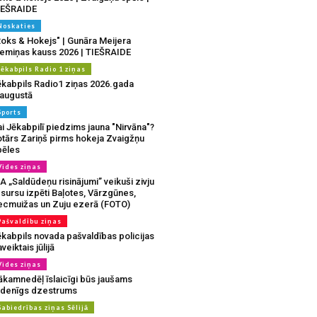
IEŠRAIDE
Noskaties
Roks & Hokejs" | Gunāra Meijera
iemiņas kauss 2026 | TIEŠRAIDE
Jēkabpils Radio 1 ziņas
ēkabpils Radio1 ziņas 2026.gada
.augustā
Sports
i Jēkabpilī piedzims jauna "Nirvāna"?
otārs Zariņš pirms hokeja Zvaigžņu
pēles
Vides ziņas
A „Saldūdeņu risinājumi” veikuši zivju
sursu izpēti Baļotes, Vārzgūnes,
ecmuižas un Zuju ezerā (FOTO)
Pašvaldību ziņas
ēkabpils novada pašvaldības policijas
veiktais jūlijā
Vides ziņas
ākamnedēļ īslaicīgi būs jaušams
udenīgs dzestrums
Sabiedrības ziņas Sēlijā