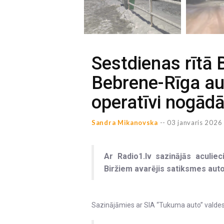
Sestdienas rītā B
Bebrene-Rīga au
operatīvi nogādā
Sandra Mikanovska
--
03 janvaris 2026 
Ar Radio1.lv sazinājās aculiec
Biržiem avarējis satiksmes aut
Sazinājāmies ar SIA “Tukuma auto” valdes 