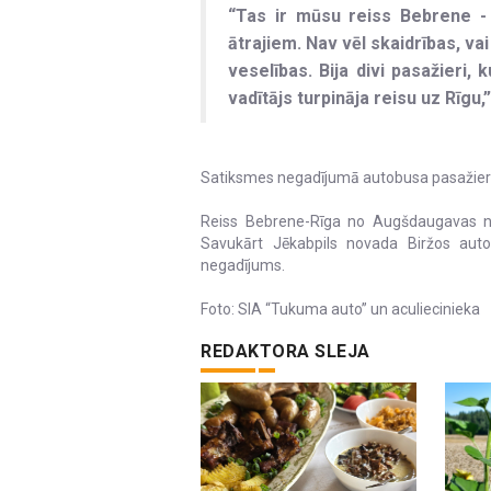
“Tas ir mūsu reiss Bebrene - R
ātrajiem. Nav vēl skaidrības, va
veselības. Bija divi pasažieri, k
vadītājs turpināja reisu uz Rīgu,
Satiksmes negadījumā autobusa pasažieri 
Reiss Bebrene-Rīga no Augšdaugavas no
Savukārt Jēkabpils novada Biržos autob
negadījums.
Foto: SIA “Tukuma auto” un aculiecinieka
REDAKTORA SLEJA