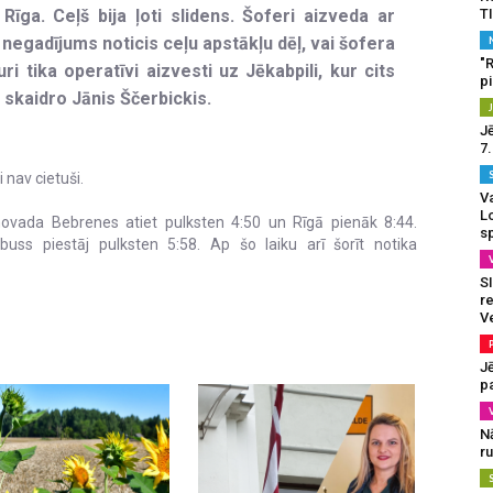
īga. Ceļš bija ļoti slidens. Šoferi aizveda ar
T
i negadījums noticis ceļu apstākļu dēļ, vai šofera
"
uri tika operatīvi aizvesti uz Jēkabpili, kur cits
p
” skaidro Jānis Ščerbickis.
J
7
nav cietuši.
Va
L
vada Bebrenes atiet pulksten 4:50 un Rīgā pienāk 8:44.
s
uss piestāj pulksten 5:58. Ap šo laiku arī šorīt notika
SI
re
V
J
pa
N
r