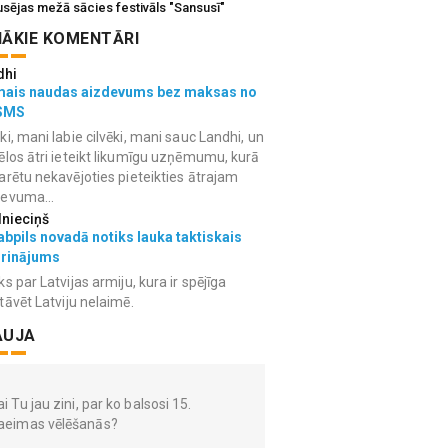
usējas mežā sācies festivāls "Sansusī"
ĀKIE KOMENTĀRI
dhi
mais naudas aizdevums bez maksas no
SMS
ki, mani labie cilvēki, mani sauc Landhi, un
ēlos ātri ieteikt likumīgu uzņēmumu, kurā
arētu nekavējoties pieteikties ātrajam
devuma...
lnieciņš
bpils novadā notiks lauka taktiskais
grinājums
ks par Latvijas armiju, kura ir spējīga
tāvēt Latviju nelaimē.
AUJA
i Tu jau zini, par ko balsosi 15.
aeimas vēlēšanās?