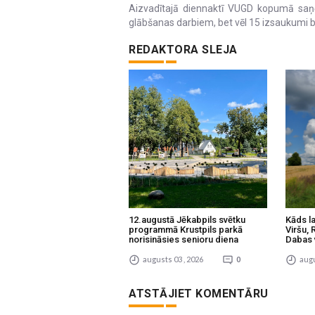
Aizvadītajā diennaktī VUGD kopumā sa
glābšanas darbiem, bet vēl 15 izsaukumi b
REDAKTORA SLEJA
12.augustā Jēkabpils svētku
Kāds l
programmā Krustpils parkā
Viršu,
norisināsies senioru diena
Dabas 
augusts 03 , 2026
0
augu
ATSTĀJIET KOMENTĀRU