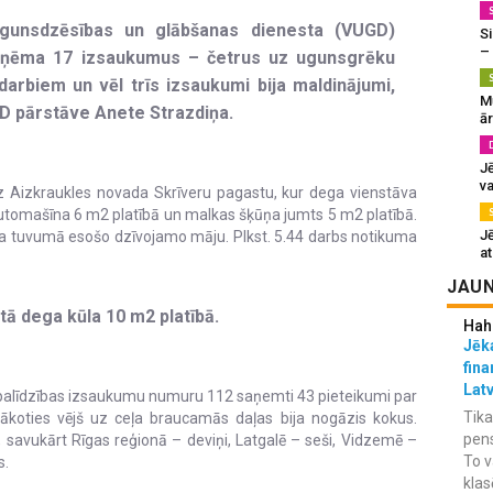
 ugunsdzēsības un glābšanas dienesta (VUGD)
Si
–
aņēma 17 izsaukumus – četrus uz ugunsgrēku
arbiem un vēl trīs izsaukumi bija maldinājumi,
M
GD pārstāve Anete Strazdiņa.
ā
J
va
 Aizkraukles novada Skrīveru pagastu, kur dega vienstāva
automašīna 6 m2 platībā un malkas šķūņa jumts 5 m2 platībā.
J
ja tuvumā esošo dzīvojamo māju. Plkst. 5.44 darbs notikuma
at
JAUN
tā dega kūla 10 m2 platībā.
Hah
Jēka
fina
Lat
s palīdzības izsaukumu numuru 112 saņemti 43 pieteikumi par
Tika
elākoties vējš uz ceļa braucamās daļas bija nogāzis kokus.
pens
 savukārt Rīgas reģionā – deviņi, Latgalē – seši, Vidzemē –
To v
s.
klas