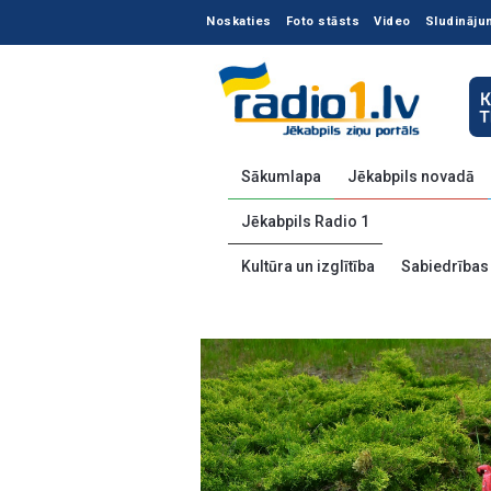
Noskaties
Foto stāsts
Video
Sludināju
Sākumlapa
Jēkabpils novadā
Jēkabpils Radio 1
Kultūra un izglītība
Sabiedrības