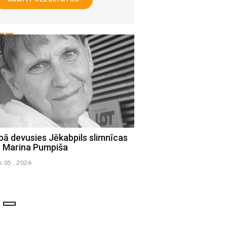
ā devusies Jēkabpils slimnīcas
Jēkabpilī dzēsts kūlas
e Marina Pumpiša
atbrīvota kaija no 30 
torņa
s 05 , 2026
augusts 05 , 2026