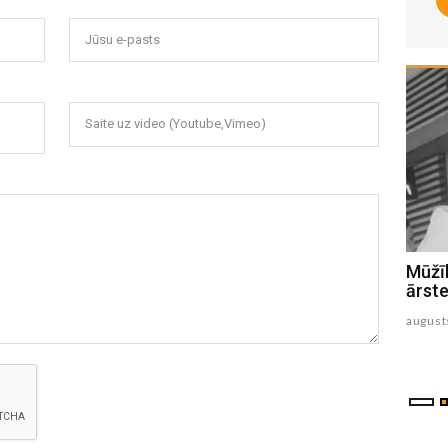
Jūsu e-pasts
Saite uz video (Youtube,Vimeo)
“Mājas kafejnīcas” ver durvis
Mūžīb
Jēkabpils un Krustpils pusē
ārst
augusts 06 , 2026
august