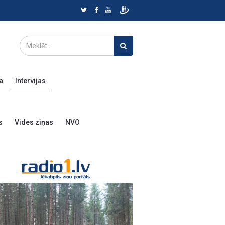
a
Intervijas
s
Vides ziņas
NVO