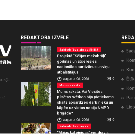
REDAKTORA IZVĒLE
REDA
Sabiedrības ziņas Sēlijā
Sad
Projektā "Sēlijas mežabrāļi"
Kome
godinās un atcerēsies
nacionālos partizānus un viņu
Konf
atbalstītājus
Ētik
augusts 06 , 2026
0
kusija
Mums raksta
Kont
Mums raksta: Vai Viesītes
Par
pilsētas svētkos bija pietiekams
esi
skaits apsardzes darbinieku un
Liet
kāpēc uz vietas nebija NMPD
brigāde?
augusts 06 , 2026
0
Sabiedrības ziņas
“Mājas kafejnīcas” ver durvis