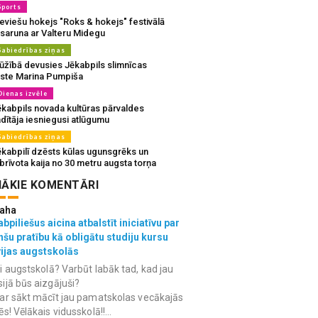
Sports
eviešu hokejs "Roks & hokejs" festivālā
 saruna ar Valteru Midegu
Sabiedrības ziņas
ūžībā devusies Jēkabpils slimnīcas
rste Marina Pumpiša
Dienas izvēle
ēkabpils novada kultūras pārvaldes
dītāja iesniegusi atlūgumu
Sabiedrības ziņas
ēkabpilī dzēsts kūlas ugunsgrēks un
brīvota kaija no 30 metru augsta torņa
ĀKIE KOMENTĀRI
aha
bpiliešus aicina atbalstīt iniciatīvu par
nšu pratību kā obligātu studiju kursu
vijas augstskolās
i augstskolā? Varbūt labāk tad, kad jau
ijā būs aizgājuši?
ar sākt mācīt jau pamatskolas vecākajās
ēs! Vēlākais vidusskolā!!...