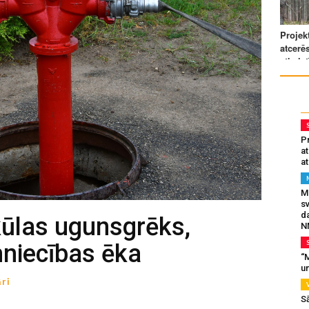
Pr
a
at
Mu
s
da
kūlas ugunsgrēks,
N
mniecības ēka
“M
un
ri
S