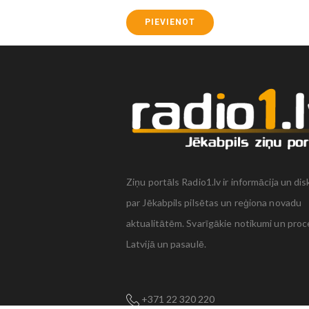
PIEVIENOT
Ziņu portāls Radio1.lv ir informācija un dis
par Jēkabpils pilsētas un reģiona novadu
aktualitātēm. Svarīgākie notikumi un proc
Latvijā un pasaulē.
+371 22 320 220