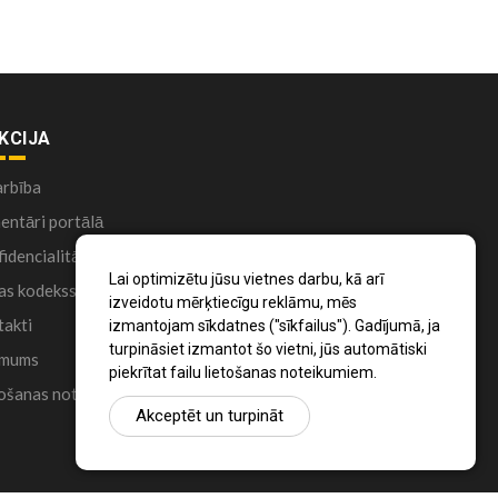
KCIJA
arbība
ntāri portālā
idencialitātes politika
Lai optimizētu jūsu vietnes darbu, kā arī
as kodekss
izveidotu mērķtiecīgu reklāmu, mēs
akti
izmantojam sīkdatnes ("sīkfailus"). Gadījumā, ja
turpināsiet izmantot šo vietni, jūs automātiski
 mums
piekrītat failu lietošanas noteikumiem.
ošanas noteikumi
Akceptēt un turpināt