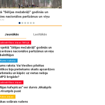
Jaunākās
Lasītākās
Sabiedrības ziņas Sēlijā
ojektā "Sēlijas mežabrāļi" godinās un
tcerēsies nacionālos partizānus un viņu
balstītājus
Mums raksta
ms raksta: Vai Viesītes pilsētas
vētkos bija pietiekams skaits apsardzes
rbinieku un kāpēc uz vietas nebija
MPD brigāde?
Sabiedrības ziņas
ājas kafejnīcas” ver durvis Jēkabpils
 Krustpils pusē
Vides ziņas
ākas solārais rudens