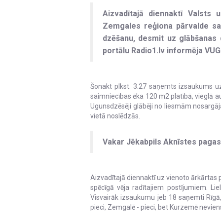
Aizvadītajā diennaktī Valsts
Zemgales reģiona pārvalde s
dzēšanu, desmit uz glābšanas d
portālu Radio1.lv informēja VU
Šonakt plkst. 3.27 saņemts izsaukums uz
saimniecības ēka 120 m2 platībā, vieglā 
Ugunsdzēsēji glābēji no liesmām nosargā
vietā noslēdzās.
Vakar Jēkabpils Aknīstes pagas
Aizvadītajā diennaktī uz vienoto ārkārta
spēcīgā vēja radītajiem postījumiem. Li
Visvairāk izsaukumu jeb 18 saņemti Rīgā,
pieci, Zemgalē - pieci, bet Kurzemē nevien