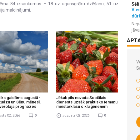
ņēma 84 izsaukumus – 18 uz ugunsgrēku dzēšanu, 51 uz
Sēli
Vies
ija maldinājumi.
dūr
Nepa
jāva
APT
Va
S
aiks gaidāms augustā -
Jēkabpils novada Sociālais
 Rudzu un Sēņu mēnesī.
dienests uzsāk praktisko iemaņu
vērotāja prognozes
meistarklašu ciklu ģimenēm
sts 02 , 2026
0
augusts 02 , 2026
0