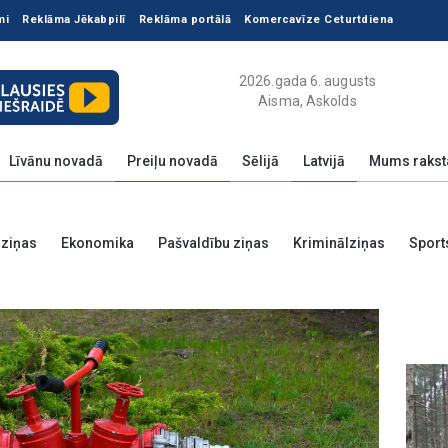
mi
Reklāma Jēkabpilī
Reklāma portālā
Komercavīze Ceturtdiena
2026.gada 6. augusts
Aisma, Askolds
Līvānu novadā
Preiļu novadā
Sēlijā
Latvijā
Mums rakst
 ziņas
Ekonomika
Pašvaldību ziņas
Kriminālziņas
Sport