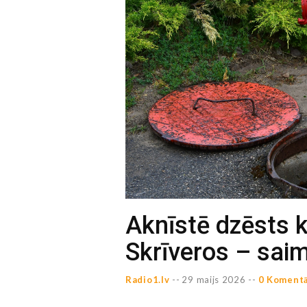
Aknīstē dzēsts 
Skrīveros – sai
Radio1.lv
--
29 maijs 2026 --
0 Komentā