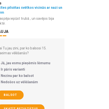
s
ītes pilsētas svētkos vicinās ar nazi un
ēm
spēja iepūst trubā , un savējos bija
ktē .
AUJA
i Tu jau zini, par ko balsosi 15.
aeimas vēlēšanās?
Jā, jau esmu pieņēmis lēmumu
Ir pāris varianti
Nezinu par ko balsot
Nedošos uz vēlēšanām
BALSOT
SKATĪT REZULTĀTUS