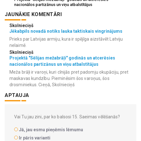
nacionālos partizānus un viņu atbalstītājus
JAUNĀKIE KOMENTĀRI
Skolnieciņš
Jēkabpils novadā notiks lauka taktiskais vingrinājums
Prieks par Latvijas armiju, kura ir spējīga aizstāvēt Latviju
nelaimē.
Skolnieciņš
Projektā "Sēlijas mežabrāļi" godinās un atcerēsies
nacionālos partizānus un viņu atbalstītājus
Meža brāļi ir varoņi, kuri cīnijās pret padomju okupāciju, pret
maskavas kundzību. Pieminēsim šos varoņus, šos
drosminiekus. Cieņā, Skolnieciņš
APTAUJA
Vai Tu jau zini, par ko balsosi 15. Saeimas vēlēšanās?
Jā, jau esmu pieņēmis lēmumu
Ir pāris varianti