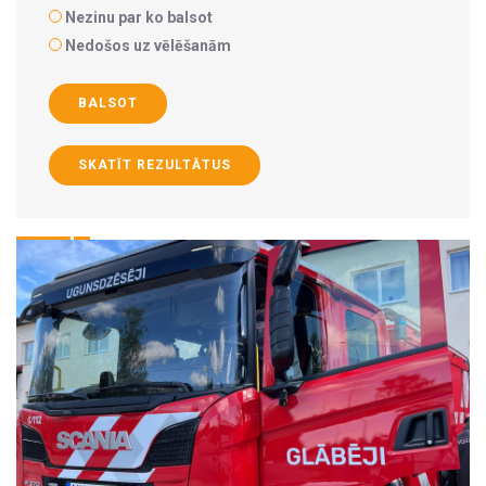
Nezinu par ko balsot
Nedošos uz vēlēšanām
BALSOT
SKATĪT REZULTĀTUS