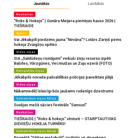
Jaunākās
Lasītākās
Noskaties
"Roks & Hokejs" | Gunāra Meijera piemiņas kauss 2026 |
TIEŠRAIDE
Sports
Vai Jēkabpilī piedzims jauna "Nirvāna"? Lotārs Zariņš pirms
hokeja Zvaigžņu spēles
Vides ziņas
SIA „Saldūdeņu risinājumi” veikuši zivju resursu izpēti
Baļotes, Vārzgūnes, Vecmuižas un Zuju ezerā (FOTO)
Pašvaldību ziņas
Jēkabpils novada pašvaldības policijas paveiktais jūlijā
Vides ziņas
Nākamnedēļ īslaicīgi būs jaušams rudenīgs dzestrums
Sabiedrības ziņas Sēlijā
Susējas mežā sācies festivāls "Sansusī"
Noskaties
TIEŠRAIDE | "Roks & hokejs" vēsturē – STARPTAUTISKS
SIEVIEŠU HOKEJA TURNĪRS!
Sabiedrības ziņas Sēlijā
Projektā "Sēlijas mežabrāļi" godinās un atcerēsies