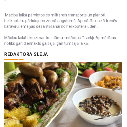
Mācību laikā pārvietosies militārais transports un plānoti
helikopteru pārlidojumi zemā augstumā. Apmācību laikā trenēs
karavīru iemaņas desantēšanai no helikoptera ūdenī.
Mācību laikā tiks izmantoti dūmu imitācijas līdzekļi. Apmācības
notiks gan diennakts gaišajā, gan tumšajā laikā.
REDAKTORA SLEJA