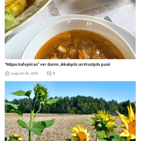
“Mājas kafejnīcas” ver durvis Jēkabpils un Krustpils pusē
augusts 06 , 2026
0