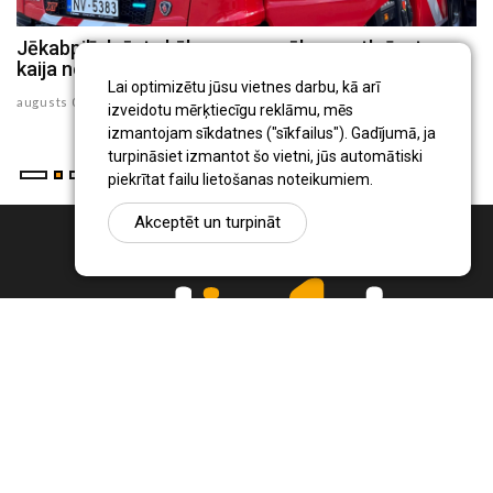
Jēkabpilī dzēsts kūlas ugunsgrēks un atbrīvota
J
kaija no 30 metru augsta torņa
p
Lai optimizētu jūsu vietnes darbu, kā arī
augusts 05 , 2026
au
izveidotu mērķtiecīgu reklāmu, mēs
izmantojam sīkdatnes ("sīkfailus"). Gadījumā, ja
turpināsiet izmantot šo vietni, jūs automātiski
piekrītat failu lietošanas noteikumiem.
Akceptēt un turpināt
Ziņu portāls Radio1.lv ir informācija un diskusija par Jēkabpils
pilsētas un reģiona novadu aktualitātēm. Svarīgākie notikumi un