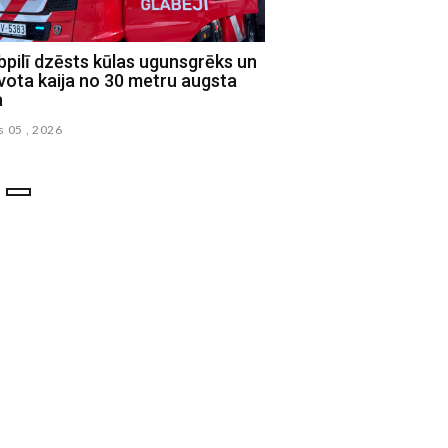
pilī dzēsts kūlas ugunsgrēks un
Jēkabpils novada Sociā
vota kaija no 30 metru augsta
uzsāk praktisko iemaņ
a
ciklu ģimenēm
s 05 , 2026
augusts 02 , 2026