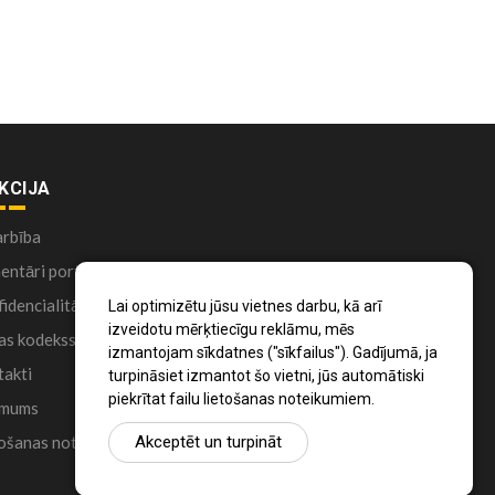
KCIJA
arbība
ntāri portālā
idencialitātes politika
Lai optimizētu jūsu vietnes darbu, kā arī
izveidotu mērķtiecīgu reklāmu, mēs
as kodekss
izmantojam sīkdatnes ("sīkfailus"). Gadījumā, ja
akti
turpināsiet izmantot šo vietni, jūs automātiski
piekrītat failu lietošanas noteikumiem.
 mums
ošanas noteikumi
Akceptēt un turpināt