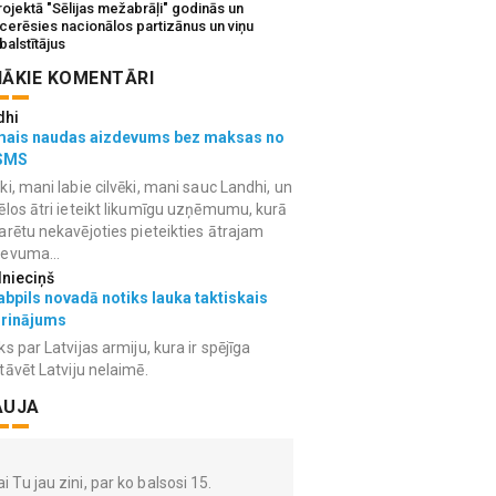
ojektā "Sēlijas mežabrāļi" godinās un
tcerēsies nacionālos partizānus un viņu
balstītājus
ĀKIE KOMENTĀRI
dhi
mais naudas aizdevums bez maksas no
SMS
ki, mani labie cilvēki, mani sauc Landhi, un
ēlos ātri ieteikt likumīgu uzņēmumu, kurā
arētu nekavējoties pieteikties ātrajam
devuma...
lnieciņš
bpils novadā notiks lauka taktiskais
grinājums
ks par Latvijas armiju, kura ir spējīga
tāvēt Latviju nelaimē.
AUJA
i Tu jau zini, par ko balsosi 15.