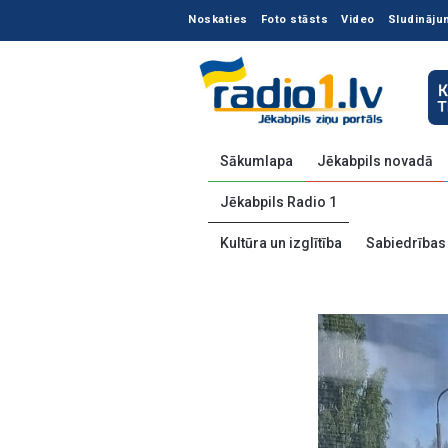
Noskaties
Foto stāsts
Video
Sludināju
Sākumlapa
Jēkabpils novadā
Jēkabpils Radio 1
Kultūra un izglītība
Sabiedrības