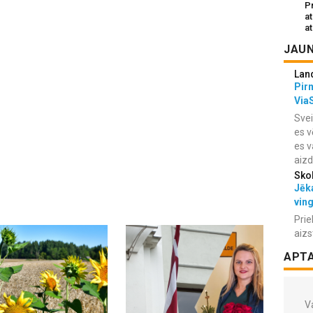
Pr
a
at
JAUN
Lan
Pir
Via
Svei
es v
es v
aiz
Sko
Jēka
vin
Prie
aizs
APT
Va