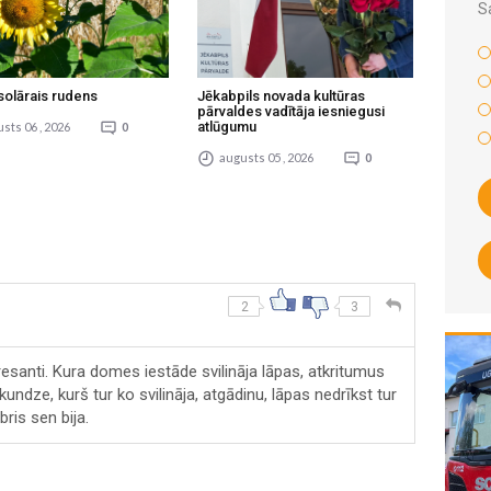
S
solārais rudens
Jēkabpils novada kultūras
pārvaldes vadītāja iesniegusi
atlūgumu
sts 06 , 2026
0
augusts 05 , 2026
0
2
3
resanti. Kura domes iestāde svilināja lāpas, atkritumus
undze, kurš tur ko svilināja, atgādinu, lāpas nedrīkst tur
ris sen bija.