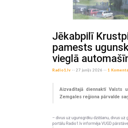
Jēkabpilī Krustp
pamests ugunsku
vieglā automašīn
Radio1.lv
--
27 junijs 2026 --
1 Komentā
Aizvadītajā diennaktī Valsts
Zemgales reģiona pārvalde sa
– divus uz ugunsgrēku dzēšanu, divus uz g
portālu Radio1.lv informēja VUGD pārstāve 