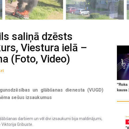
ils saliņā dzēsts
rs, Viestura ielā –
a (Foto, Video)
ri
 ugunsdzēsības un glābšanas dienesta (VUGD)
ņēma sešus izsaukumus
lābšanas darbiem un vēl divi izsaukumi bija maldinājumi,
Viktorija Gribuste.
"