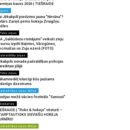
iemiņas kauss 2026 | TIEŠRAIDE
Sports
i Jēkabpilī piedzims jauna "Nirvāna"?
otārs Zariņš pirms hokeja Zvaigžņu
pēles
Vides ziņas
A „Saldūdeņu risinājumi” veikuši zivju
sursu izpēti Baļotes, Vārzgūnes,
ecmuižas un Zuju ezerā (FOTO)
Pašvaldību ziņas
ēkabpils novada pašvaldības policijas
veiktais jūlijā
Vides ziņas
ākamnedēļ īslaicīgi būs jaušams
udenīgs dzestrums
Sabiedrības ziņas Sēlijā
usējas mežā sācies festivāls "Sansusī"
Noskaties
IEŠRAIDE | "Roks & hokejs" vēsturē –
TARPTAUTISKS SIEVIEŠU HOKEJA
URNĪRS!
Sabiedrības ziņas Sēlijā