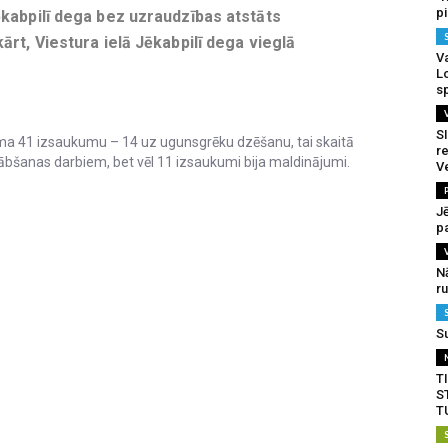
p
ēkabpilī dega bez uzraudzības atstāts
ārt, Viestura ielā Jēkabpilī dega vieglā
Va
L
s
SI
a 41 izsaukumu – 14 uz ugunsgrēku dzēšanu, tai skaitā
re
bšanas darbiem, bet vēl 11 izsaukumi bija maldinājumi.
V
J
pa
N
r
S
T
S
T