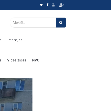
a
Intervijas
s
Vides ziņas
NVO