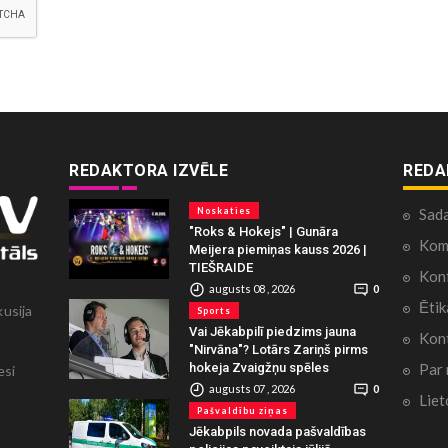
REDAKTORA IZVĒLE
REDA
Noskaties
Sad
"Roks & Hokejs" | Gunāra
Kome
Meijera piemiņas kauss 2026 |
TIEŠRAIDE
Konf
augusts 08 , 2026
0
Ētik
kusija
Sports
Vai Jēkabpilī piedzims jauna
Kont
"Nirvāna"? Lotārs Zariņš pirms
Par
hokeja Zvaigžņu spēles
esi
augusts 07 , 2026
0
Liet
Pašvaldību ziņas
Jēkabpils novada pašvaldības