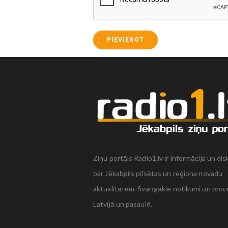
PIEVIENOT
Ziņu portāls Radio1.lv ir informācija un dis
par Jēkabpils pilsētas un reģiona novadu
aktualitātēm. Svarīgākie notikumi un proc
Latvijā un pasaulē.