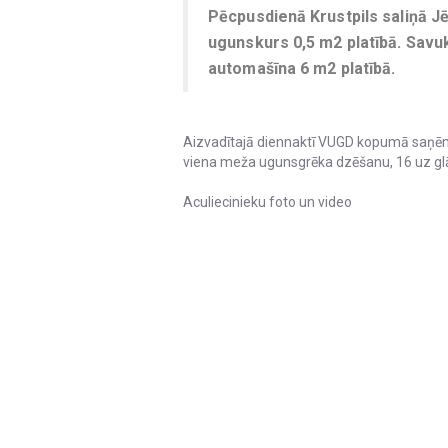
Pēcpusdienā Krustpils saliņā J
ugunskurs 0,5 m2 platībā. Savuk
automašīna 6 m2 platībā.
Aizvadītajā diennaktī VUGD kopumā saņēm
viena meža ugunsgrēka dzēšanu, 16 uz glā
Aculiecinieku foto un video