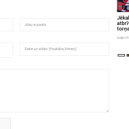
Mūžībā devusies Jēkabpils slimnīcas
Jēkab
ārste Marina Pumpiša
atbrī
Jūsu e-pasts
torņ
augusts 05 , 2026
august
Saite uz video (Youtube,Vimeo)