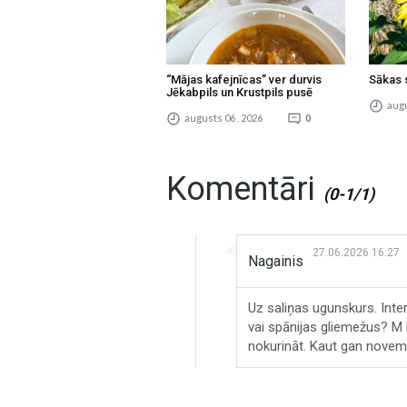
“Mājas kafejnīcas” ver durvis
Sākas 
Jēkabpils un Krustpils pusē
augu
augusts 06 , 2026
0
Komentāri
(0-1/1)
27.06.2026 16:27
Nagainis
Uz saliņas ugunskurs. Inte
vai spānijas gliemežus? M k
nokurināt. Kaut gan novemb