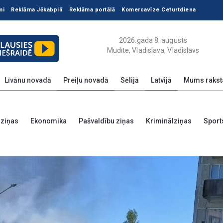
mi
Reklāma Jēkabpilī
Reklāma portālā
Komercavīze Ceturtdiena
2026.gada 8. augusts
Mudīte, Vladislava, Vladislavs
Līvānu novadā
Preiļu novadā
Sēlijā
Latvijā
Mums rakst
 ziņas
Ekonomika
Pašvaldību ziņas
Kriminālziņas
Sport