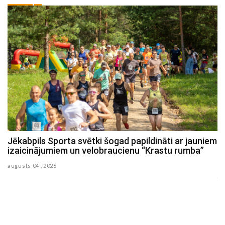
em
Sestdien Viesītes ezerā norisināsies Jēkabpils
novada Spiningošanas čempionāta no laivām 2.
posms
julijs 31 , 2026