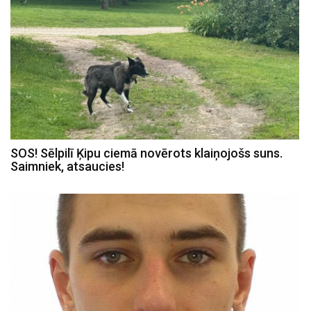
SOS! Sēlpilī Ķipu ciemā novērots klaiņojošs suns.
Saimniek, atsaucies!