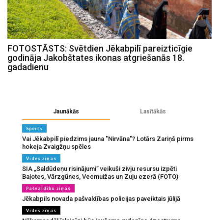
FOTOSTĀSTS: Svētdien Jēkabpilī pareizticīgie
godināja Jakobštates ikonas atgriešanās 18.
gadadienu
Jaunākās
Lasītākās
Sports
Vai Jēkabpilī piedzims jauna "Nirvāna"? Lotārs Zariņš pirms
hokeja Zvaigžņu spēles
Vides ziņas
SIA „Saldūdeņu risinājumi” veikuši zivju resursu izpēti
Baļotes, Vārzgūnes, Vecmuižas un Zuju ezerā (FOTO)
Pašvaldību ziņas
Jēkabpils novada pašvaldības policijas paveiktais jūlijā
Vides ziņas