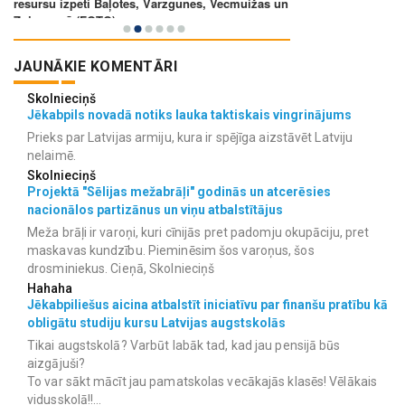
JAUNĀKIE KOMENTĀRI
Skolnieciņš
Jēkabpils novadā notiks lauka taktiskais vingrinājums
Prieks par Latvijas armiju, kura ir spējīga aizstāvēt Latviju
nelaimē.
Skolnieciņš
Projektā "Sēlijas mežabrāļi" godinās un atcerēsies
nacionālos partizānus un viņu atbalstītājus
Meža brāļi ir varoņi, kuri cīnijās pret padomju okupāciju, pret
maskavas kundzību. Pieminēsim šos varoņus, šos
drosminiekus. Cieņā, Skolnieciņš
Hahaha
Jēkabpiliešus aicina atbalstīt iniciatīvu par finanšu pratību kā
obligātu studiju kursu Latvijas augstskolās
Tikai augstskolā? Varbūt labāk tad, kad jau pensijā būs
aizgājuši?
To var sākt mācīt jau pamatskolas vecākajās klasēs! Vēlākais
vidusskolā!!...