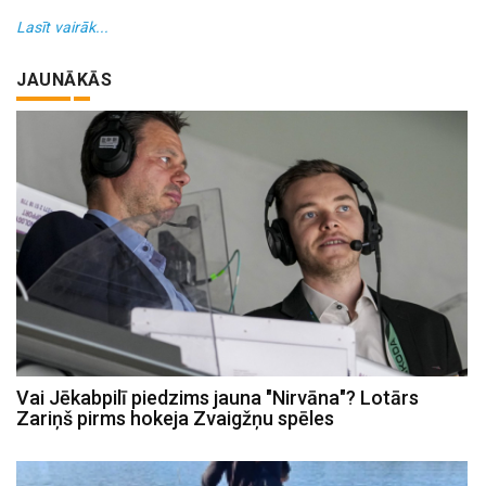
Lasīt vairāk...
JAUNĀKĀS
Vai Jēkabpilī piedzims jauna "Nirvāna"? Lotārs
Zariņš pirms hokeja Zvaigžņu spēles