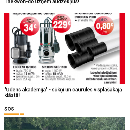
Taekwon-do uzņem audzēkņus!
"Ūdens akadēmija" - sūkņi un caurules visplašākajā
klāstā!
SOS