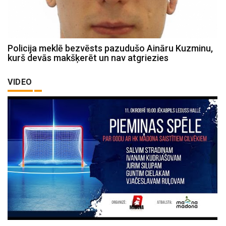
Policija meklē bezvēsts pazudušo Aināru Kuzminu,
kurš devās makšķerēt un nav atgriezies
VIDEO