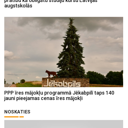
pratību kā obligātu studiju kursu Latvijas
augstskolās
PPP īres mājokļu programmā Jēkabpilī taps 140
jauni pieejamas cenas īres mājokļi
NOSKATIES