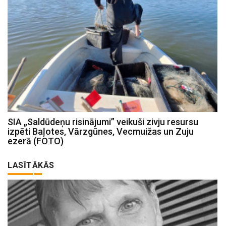
SIA „Saldūdeņu risinājumi” veikuši zivju resursu
izpēti Baļotes, Vārzgūnes, Vecmuižas un Zuju
ezerā (FOTO)
LASĪTĀKĀS