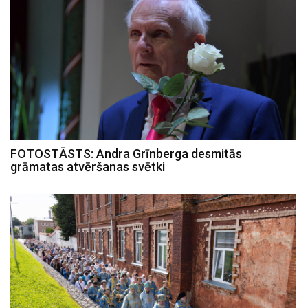
FOTOSTĀSTS: Andra Grīnberga desmitās
grāmatas atvēršanas svētki