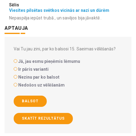
Sēlis
Viesītes pilsētas svētkos vicinās ar nazi un dūrēm
Nepaspēja iepūst trubā , un savējos bija jāvaktē .
APTAUJA
Vai Tu jau zini, par ko balsosi 15. Saeimas vēlēšanās?
Jā, jau esmu pieņēmis lēmumu
Ir pāris varianti
Nezinu par ko balsot
Nedošos uz vēlēšanām
BALSOT
SKATĪT REZULTĀTUS