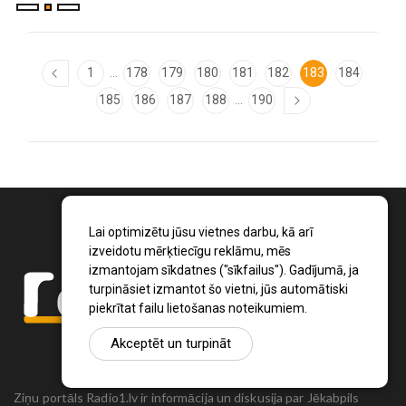
...
1
178
179
180
181
182
183
184
...
185
186
187
188
190
Lai optimizētu jūsu vietnes darbu, kā arī
izveidotu mērķtiecīgu reklāmu, mēs
izmantojam sīkdatnes ("sīkfailus"). Gadījumā, ja
turpināsiet izmantot šo vietni, jūs automātiski
piekrītat failu lietošanas noteikumiem.
Akceptēt un turpināt
Ziņu portāls Radio1.lv ir informācija un diskusija par Jēkabpils