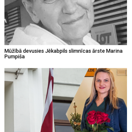
Mūžībā devusies Jēkabpils slimnīcas ārste Marina
Pumpiša