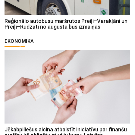
Reģionālo autobusu maršrutos Preiļi–Varakļāni un
Preiļi–Rudzāti no augusta būs izmaiņas
EKONOMIKA
Jēkabpiliešus aicina atbalstīt iniciatīvu par finanšu