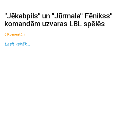
"Jēkabpils" un "Jūrmala""Fēnikss"
komandām uzvaras LBL spēlēs
0 Komentāri
Lasīt vairāk...