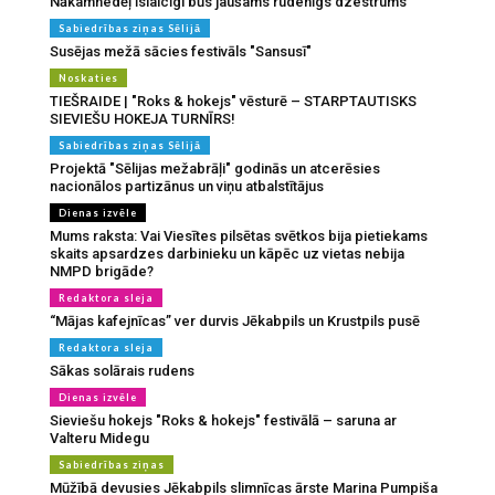
Nākamnedēļ īslaicīgi būs jaušams rudenīgs dzestrums
Sabiedrības ziņas Sēlijā
Susējas mežā sācies festivāls "Sansusī"
Noskaties
TIEŠRAIDE | "Roks & hokejs" vēsturē – STARPTAUTISKS
SIEVIEŠU HOKEJA TURNĪRS!
Sabiedrības ziņas Sēlijā
Projektā "Sēlijas mežabrāļi" godinās un atcerēsies
nacionālos partizānus un viņu atbalstītājus
Dienas izvēle
Mums raksta: Vai Viesītes pilsētas svētkos bija pietiekams
skaits apsardzes darbinieku un kāpēc uz vietas nebija
NMPD brigāde?
Redaktora sleja
“Mājas kafejnīcas” ver durvis Jēkabpils un Krustpils pusē
Redaktora sleja
Sākas solārais rudens
Dienas izvēle
Sieviešu hokejs "Roks & hokejs" festivālā – saruna ar
Valteru Midegu
Sabiedrības ziņas
Mūžībā devusies Jēkabpils slimnīcas ārste Marina Pumpiša