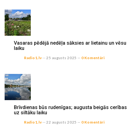
Vasaras pēdējā nedēļa sāksies ar lietainu un vēsu
laiku
Radio1.lv
--
25 augusts 2025
--
0 Komentāri
Brīvdienas būs rudenīgas; augusta beigās cerības
uz siltāku laiku
Radio1.lv
--
22 augusts 2025
--
0 Komentāri