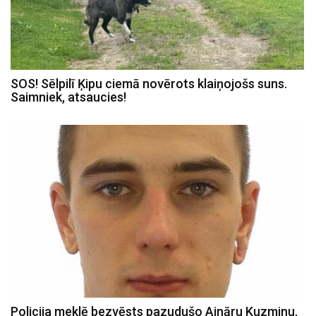
SOS! Sēlpilī Ķipu ciemā novērots klaiņojošs suns.
Saimniek, atsaucies!
Policija meklē bezvēsts pazudušo Aināru Kuzminu,