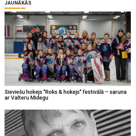
JAUNĀKĀS
Sieviešu hokejs "Roks & hokejs" festivālā – saruna
ar Valteru Midegu