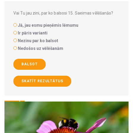
Vai Tu jau zini, par ko balsosi 15. Saeimas vēlēšanās?
Jā, jau esmu pieņēmis lēmumu
Ir pāris varianti
Nezinu par ko balsot
Nedošos uz vēlēšanām
BALSOT
SKATĪT REZULTĀTUS