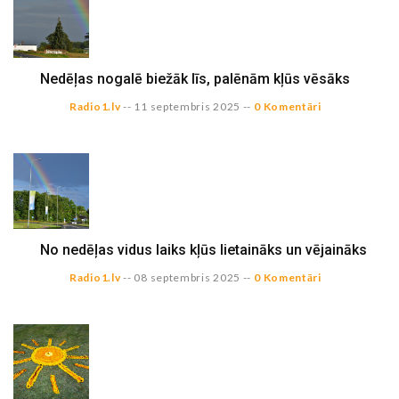
Nedēļas nogalē biežāk līs, palēnām kļūs vēsāks
Radio1.lv
--
11 septembris 2025
--
0 Komentāri
No nedēļas vidus laiks kļūs lietaināks un vējaināks
Radio1.lv
--
08 septembris 2025
--
0 Komentāri