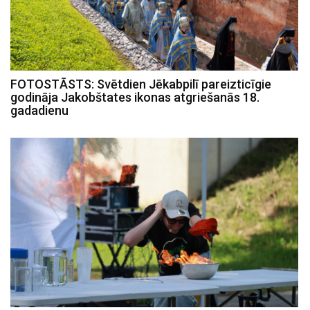
FOTOSTĀSTS: Svētdien Jēkabpilī pareizticīgie
godināja Jakobštates ikonas atgriešanās 18.
gadadienu