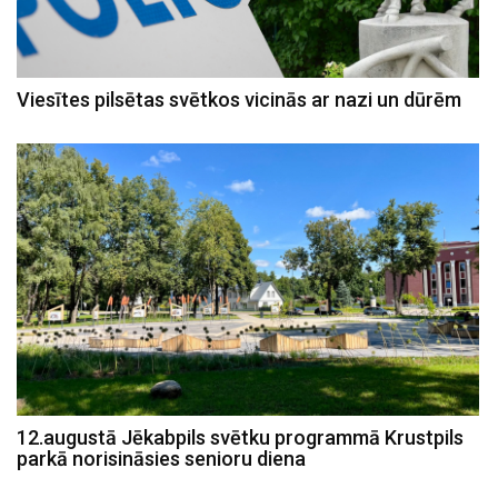
Viesītes pilsētas svētkos vicinās ar nazi un dūrēm
12.augustā Jēkabpils svētku programmā Krustpils
parkā norisināsies senioru diena