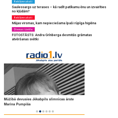
Reklāmraksti
Saulessargs uz terases – kā radīt patīkamu ēnu un izvairīties
no kļūdām?
Reklāmraksti
Mājas virsmas, kam nepieciešama īpaši rūpīga higiēna
Dienas izvēle
FOTOSTĀSTS: Andra Grīnberga desmitās grāmatas
atvēršanas svētki