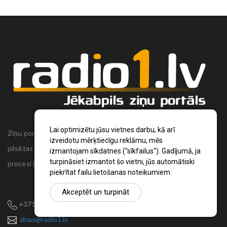
Lai optimizētu jūsu vietnes darbu, kā arī
Ziņu portāls Radio1.lv ir informācija un diskusija par Jēkabpils
izveidotu mērķtiecīgu reklāmu, mēs
pilsētas un reģiona novadu aktualitātēm. Svarīgākie notikumi un
izmantojam sīkdatnes ("sīkfailus"). Gadījumā, ja
turpināsiet izmantot šo vietni, jūs automātiski
procesi Latvijā un pasaulē.
piekrītat failu lietošanas noteikumiem.
Akceptēt un turpināt
+371 22 320 220
zinas@radio1.lv