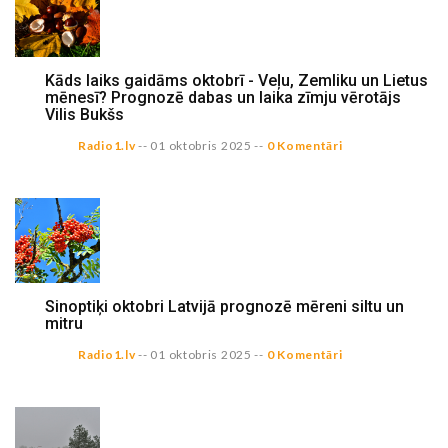
Kāds laiks gaidāms oktobrī - Veļu, Zemliku un Lietus
mēnesī? Prognozē dabas un laika zīmju vērotājs
Vilis Bukšs
Radio1.lv
--
01 oktobris 2025
--
0 Komentāri
Sinoptiķi oktobri Latvijā prognozē mēreni siltu un
mitru
Radio1.lv
--
01 oktobris 2025
--
0 Komentāri