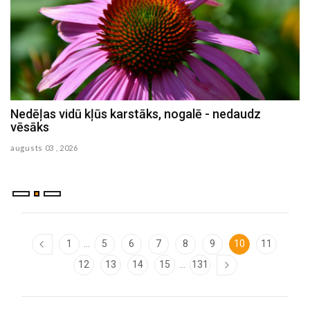
Nedēļas vidū kļūs karstāks, nogalē - nedaudz
Brīdina par ļoti stipru negaisu un lielgraudu krusu
vēsāks
Latvijas austrumu daļā
augusts 03 , 2026
augusts 01 , 2026
...
1
5
6
7
8
9
10
11
...
12
13
14
15
131