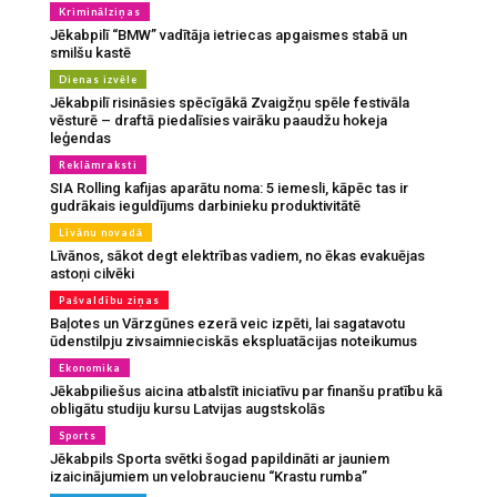
Kriminālziņas
Jēkabpilī “BMW” vadītāja ietriecas apgaismes stabā un
smilšu kastē
Dienas izvēle
Jēkabpilī risināsies spēcīgākā Zvaigžņu spēle festivāla
vēsturē – draftā piedalīsies vairāku paaudžu hokeja
leģendas
Reklāmraksti
SIA Rolling kafijas aparātu noma: 5 iemesli, kāpēc tas ir
gudrākais ieguldījums darbinieku produktivitātē
Līvānu novadā
Līvānos, sākot degt elektrības vadiem, no ēkas evakuējas
astoņi cilvēki
Pašvaldību ziņas
Baļotes un Vārzgūnes ezerā veic izpēti, lai sagatavotu
ūdenstilpju zivsaimnieciskās ekspluatācijas noteikumus
Ekonomika
Jēkabpiliešus aicina atbalstīt iniciatīvu par finanšu pratību kā
obligātu studiju kursu Latvijas augstskolās
Sports
Jēkabpils Sporta svētki šogad papildināti ar jauniem
izaicinājumiem un velobraucienu “Krastu rumba”