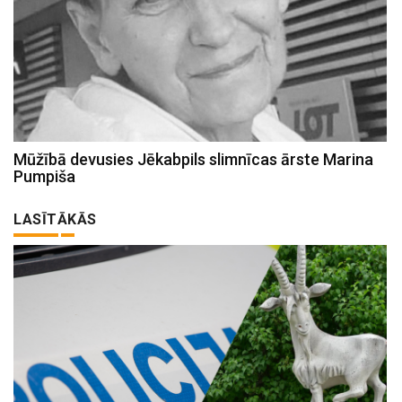
Mūžībā devusies Jēkabpils slimnīcas ārste Marina
Pumpiša
LASĪTĀKĀS