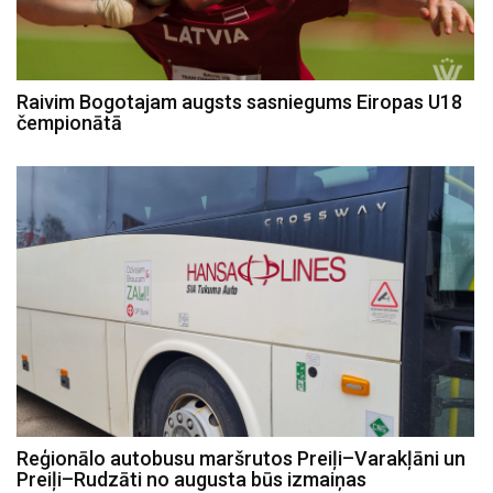
Raivim Bogotajam augsts sasniegums Eiropas U18
čempionātā
Reģionālo autobusu maršrutos Preiļi–Varakļāni un
Preiļi–Rudzāti no augusta būs izmaiņas