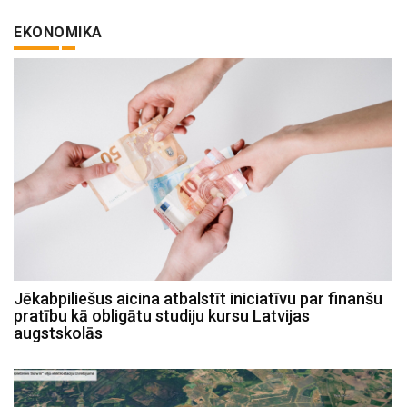
EKONOMIKA
Jēkabpiliešus aicina atbalstīt iniciatīvu par finanšu
pratību kā obligātu studiju kursu Latvijas
augstskolās