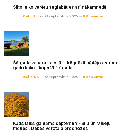
Silts laiks varētu saglabāties arī nākamnedēļ
Radio1.lv
--
03 septembris 2025
--
0 Komentāri
Šā gada vasara Latvijā - drēgnākā pēdējo astoņu
gadu laikā - kopš 2017.gada
Radio1.lv
--
02 septembris 2025
--
0 Komentāri
Kāds laiks gaidāms septembrī - Silu un Miķeļu
mēnesī. Dabas vērotāja prognozes