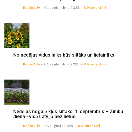
Radio1.lv
--
01 septembris 2025
--
0 Komentāri
No nedēļas vidus laiks būs siltāks un lietaināks
Radio1.lv
--
01 septembris 2025
--
0 Komentāri
Nedēļas nogalē kļūs siltāks; 1. septembris – Zinību
diena - visā Latvijā bez lietus
Radio1.lv
--
28 augusts 2025
--
0 Komentāri