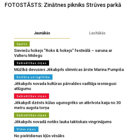
FOTOSTĀSTS: Zinātnes pikniks Strūves parkā
Jaunākās
Lasītākās
Sports
Sieviešu hokejs "Roks & hokejs" festivālā – saruna ar
Valteru Midegu
Sabiedrības ziņas
Mūžībā devusies Jēkabpils slimnīcas ārste Marina Pumpiša
Kultūra un izglītība
Jēkabpils novada kultūras pārvaldes vadītāja iesniegusi
atlūgumu
Sabiedrības ziņas
Jēkabpilī dzēsts kūlas ugunsgrēks un atbrīvota kaija no 30
metru augsta torņa
Sabiedrības ziņas
Jēkabpils novadā notiks lauka taktiskais vingrinājums
Vides ziņas
No piektdienas kļūs vēsāks