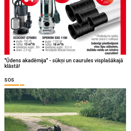
"Ūdens akadēmija" - sūkņi un caurules visplašākajā
klāstā!
SOS