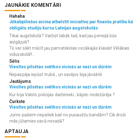
JAUNĀKIE KOMENTĀRI
Hahaha
Jēkabpiliešus aicina atbalstīt iniciatīvu par finanšu pratību kā
obligātu studiju kursu Latvijas augstskolās
Tikai augstskolā? Varbūt labāk tad, kad jau pensijā būs
aizgājuši?
To var sākt mācīt jau pamatskolas vecākajās klasēs! Vēlākais
vidusskolā!!...
Sēlis
Viesītes pilsētas svētkos vicinās ar nazi un dūrēm
Nepaspēja iepūst trubā , un savējos bija jāvaktē .
Jautājums
Viesītes pilsētas svētkos vicinās ar nazi un dūrēm
Kur bija Valsts policijas darbinieki , kāpēc nedežūrēja ?
Čurkste
Viesītes pilsētas svētkos vicinās ar nazi un dūrēm
Jums pašiem nepaliek bail no pusaudžu bandām? Cik droši
mēs jūtamies savā novadā?
APTAUJA