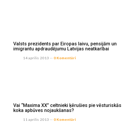
Valsts prezidents par Eiropas laivu, pensijām un
imigrantu apdraudējumu Latvijas neatkarībai
14 aprilis 2013
--
0 Komentāri
Vai “Maxima XX” celtnieki ķērušies pie vēsturiskās
koka apbūves nojaukšanas?
11 aprilis 2013
--
0 Komentāri