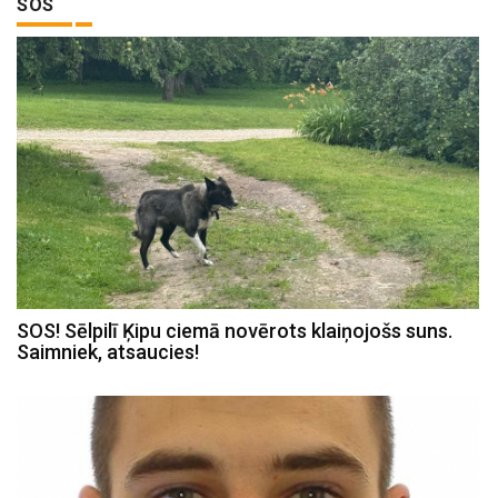
SOS
SOS! Sēlpilī Ķipu ciemā novērots klaiņojošs suns.
Saimniek, atsaucies!