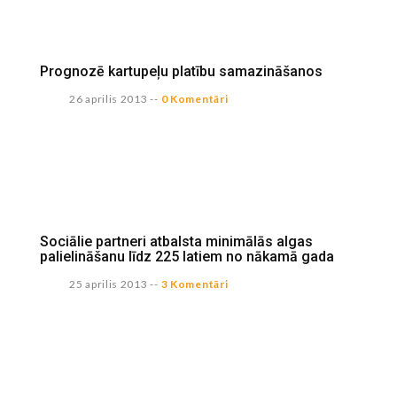
Prognozē kartupeļu platību samazināšanos
26 aprilis 2013
--
0 Komentāri
Sociālie partneri atbalsta minimālās algas
palielināšanu līdz 225 latiem no nākamā gada
25 aprilis 2013
--
3 Komentāri