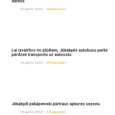
darbus
22 aprilis 2013
--
0 Komentāri
Lai izvairītos no plūdiem, Jēkabpils autobusu parks
pārdzen transportu uz autoostu
19 aprilis 2013
--
0 Komentāri
Jēkabpilī pakāpeniski pārtrauc apkures sezonu
19 aprilis 2013
--
1 Komentāri