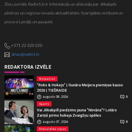
Ziņu portāls Radio1.lv ir informācija un diskusija par Jēkabpils
pilsētas un reģiona novadu aktualitātēm. Svarīgākie notikumi un
procesi Latvijā un pasaulē.
+371 22 320 220
zinas@radio1.lv
REDAKTORA IZVĒLE
Noskaties
"Roks & Hokejs" | Gunāra Meijera piemiņas kauss
2026 | TIEŠRAIDE
augusts 08 , 2026
0
Sports
Vai Jēkabpilī piedzims jauna "Nirvāna"? Lotārs
Zariņš pirms hokeja Zvaigžņu spēles
augusts 07 , 2026
0
Pašvaldību ziņas