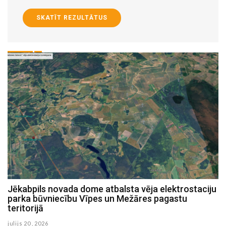
SKATĪT REZULTĀTUS
Jēkabpils novada dome atbalsta vēja elektrostaciju
parka būvniecību Vīpes un Mežāres pagastu
teritorijā
julijs 20 , 2026