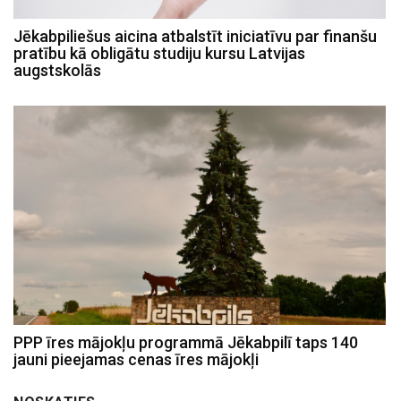
Jēkabpiliešus aicina atbalstīt iniciatīvu par finanšu
pratību kā obligātu studiju kursu Latvijas
augstskolās
PPP īres mājokļu programmā Jēkabpilī taps 140
jauni pieejamas cenas īres mājokļi