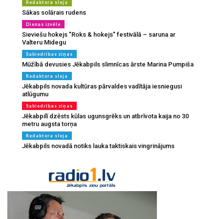
Redaktora sleja
Sākas solārais rudens
Dienas izvēle
Sieviešu hokejs "Roks & hokejs" festivālā – saruna ar
Valteru Midegu
Sabiedrības ziņas
Mūžībā devusies Jēkabpils slimnīcas ārste Marina Pumpiša
Redaktora sleja
Jēkabpils novada kultūras pārvaldes vadītāja iesniegusi
atlūgumu
Sabiedrības ziņas
Jēkabpilī dzēsts kūlas ugunsgrēks un atbrīvota kaija no 30
metru augsta torņa
Redaktora sleja
Jēkabpils novadā notiks lauka taktiskais vingrinājums