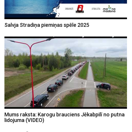
Salvja Stradiņa piemiņas spēle 2025
Mums raksta: Karogu brauciens Jēkabpilī no putna
lidojuma (VIDEO)