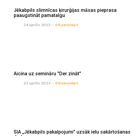
Jēkabpils slimnīcas ķirurģijas māsas pieprasa
paaugstināt pamatalgu
24 aprilis 2013
--
0 Komentāri
Aicina uz semināru "Der zināt"
23 aprilis 2013
--
0 Komentāri
SIA „Jēkabpils pakalpojumi” uzsāk ielu sakārtošanas