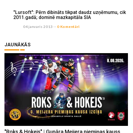
"Lursoft": Pērn dibināts tikpat daudz uzņēmumu, cik
2011.gadā; dominē mazkapitāla SIA
04 janvaris 2013
--
0 Komentāri
JAUNĀKĀS
"Roks & Hokejs" | Gunāra Meijera piemiņas kauss