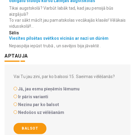
obligātu studiju kursu Latvijas augstskolās
Tikai augstskolā? Varbūt labāk tad, kad jau pensijā būs
aizgājuši?
To var sākt mācīt jau pamatskolas vecākajās klasēs! Vēlākais
vidusskolā!!...
Sēlis
Viesītes pilsētas svētkos vicinās ar nazi un dūrēm
Nepaspēja iepūst trubā , un savējos bija jāvaktē .
APTAUJA
Vai Tu jau zini, par ko balsosi 15. Saeimas vēlēšanās?
Jā, jau esmu pieņēmis lēmumu
Ir pāris varianti
Nezinu par ko balsot
Nedošos uz vēlēšanām
BALSOT