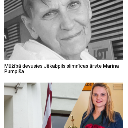
Mūžībā devusies Jēkabpils slimnīcas ārste Marina
Pumpiša