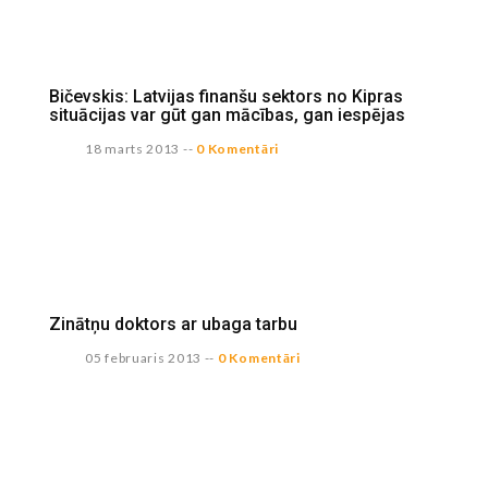
Bičevskis: Latvijas finanšu sektors no Kipras
situācijas var gūt gan mācības, gan iespējas
18 marts 2013
--
0 Komentāri
Zinātņu doktors ar ubaga tarbu
05 februaris 2013
--
0 Komentāri