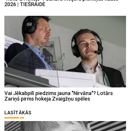
2026 | TIEŠRAIDE
Vai Jēkabpilī piedzims jauna "Nirvāna"? Lotārs
Zariņš pirms hokeja Zvaigžņu spēles
LASĪTĀKĀS