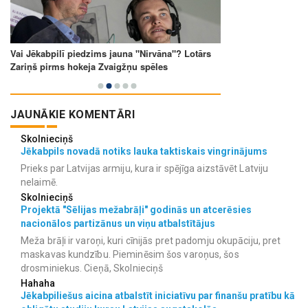
JAUNĀKIE KOMENTĀRI
Skolnieciņš
Jēkabpils novadā notiks lauka taktiskais vingrinājums
Prieks par Latvijas armiju, kura ir spējīga aizstāvēt Latviju
nelaimē.
Skolnieciņš
Projektā "Sēlijas mežabrāļi" godinās un atcerēsies
nacionālos partizānus un viņu atbalstītājus
Meža brāļi ir varoņi, kuri cīnijās pret padomju okupāciju, pret
maskavas kundzību. Pieminēsim šos varoņus, šos
drosminiekus. Cieņā, Skolnieciņš
Hahaha
Jēkabpiliešus aicina atbalstīt iniciatīvu par finanšu pratību kā