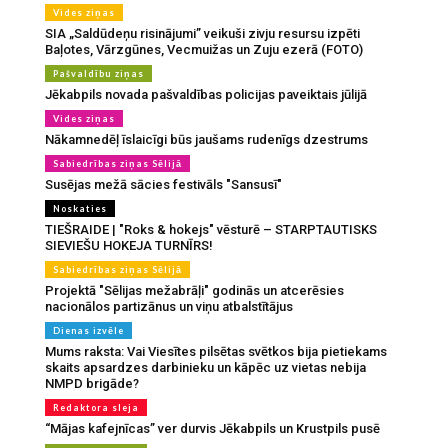
Vides ziņas
SIA „Saldūdeņu risinājumi” veikuši zivju resursu izpēti
Baļotes, Vārzgūnes, Vecmuižas un Zuju ezerā (FOTO)
Pašvaldību ziņas
Jēkabpils novada pašvaldības policijas paveiktais jūlijā
Vides ziņas
Nākamnedēļ īslaicīgi būs jaušams rudenīgs dzestrums
Sabiedrības ziņas Sēlijā
Susējas mežā sācies festivāls "Sansusī"
Noskaties
TIEŠRAIDE | "Roks & hokejs" vēsturē – STARPTAUTISKS
SIEVIEŠU HOKEJA TURNĪRS!
Sabiedrības ziņas Sēlijā
Projektā "Sēlijas mežabrāļi" godinās un atcerēsies
nacionālos partizānus un viņu atbalstītājus
Dienas izvēle
Mums raksta: Vai Viesītes pilsētas svētkos bija pietiekams
skaits apsardzes darbinieku un kāpēc uz vietas nebija
NMPD brigāde?
Redaktora sleja
“Mājas kafejnīcas” ver durvis Jēkabpils un Krustpils pusē