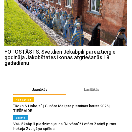
FOTOSTĀSTS: Svētdien Jēkabpilī pareizticīgie
godināja Jakobštates ikonas atgriešanās 18.
gadadienu
Jaunākās
Lasītākās
Noskaties
"Roks & Hokejs" | Gunāra Meijera piemiņas kauss 2026 |
TIEŠRAIDE
Sports
Vai Jēkabpilī piedzims jauna "Nirvāna"? Lotārs Zariņš pirms
hokeja Zvaigžņu spēles