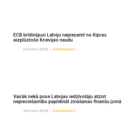
ECB brīdinājusi Latviju nepieņemt no Kipras
aizplūstošo Krievijas naudu
26 marts 2013
--
0 Komentāri
Vairāk nekā puse Latvijas iedzīvotāju atzīst
nepieciešamību papildināt zināšanas finanšu jomā
18 marts 2013
--
0 Komentāri