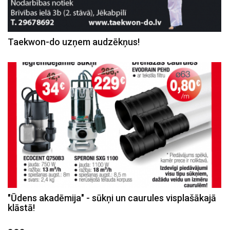
Taekwon-do uzņem audzēkņus!
"Ūdens akadēmija" - sūkņi un caurules visplašākajā
klāstā!