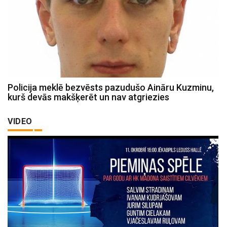
Policija meklē bezvēsts pazudušo Aināru Kuzminu,
kurš devās makšķerēt un nav atgriezies
VIDEO