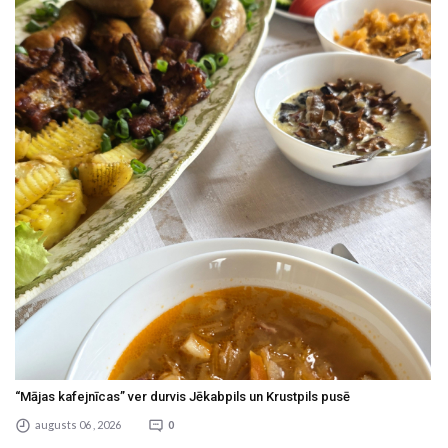
“Mājas kafejnīcas” ver durvis Jēkabpils un Krustpils pusē
augusts 06 , 2026
0