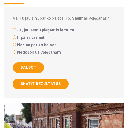
Vai Tu jau zini, par ko balsosi 15. Saeimas vēlēšanās?
Jā, jau esmu pieņēmis lēmumu
Ir pāris varianti
Nezinu par ko balsot
Nedošos uz vēlēšanām
BALSOT
SKATĪT REZULTĀTUS