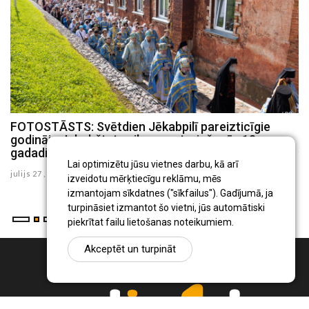
FOTOSTĀSTS: Svētdien Jēkabpilī pareizticīgie
F
godināja Jakobštates ikonas atgriešanās 18.
ju
gadadienu
Lai optimizētu jūsu vietnes darbu, kā arī
julijs 27 , 2026
izveidotu mērķtiecīgu reklāmu, mēs
izmantojam sīkdatnes ("sīkfailus"). Gadījumā, ja
turpināsiet izmantot šo vietni, jūs automātiski
piekrītat failu lietošanas noteikumiem.
Akceptēt un turpināt