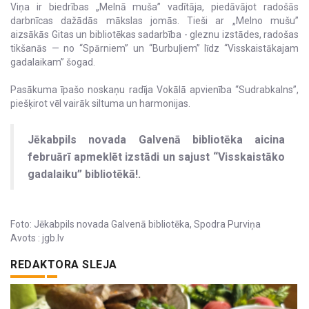
Viņa ir biedrības „Melnā muša” vadītāja, piedāvājot radošās
darbnīcas dažādās mākslas jomās. Tieši ar „Melno mušu”
aizsākās Gitas un bibliotēkas sadarbība - gleznu izstādes, radošas
tikšanās — no “Spārniem” un “Burbuļiem” līdz “Visskaistākajam
gadalaikam” šogad.
Pasākuma īpašo noskaņu radīja Vokālā apvienība “Sudrabkalns”,
piešķirot vēl vairāk siltuma un harmonijas.
Jēkabpils novada Galvenā bibliotēka aicina
februārī apmeklēt izstādi un sajust “Visskaistāko
gadalaiku” bibliotēkā!.
Foto: Jēkabpils novada Galvenā bibliotēka, Spodra Purviņa
Avots : jgb.lv
REDAKTORA SLEJA