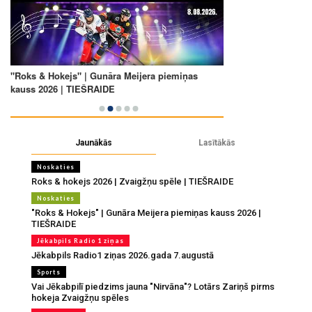
Jaunākās
Lasītākās
Noskaties
Roks & hokejs 2026 | Zvaigžņu spēle | TIEŠRAIDE
Noskaties
"Roks & Hokejs" | Gunāra Meijera piemiņas kauss 2026 |
TIEŠRAIDE
Jēkabpils Radio 1 ziņas
Jēkabpils Radio1 ziņas 2026.gada 7.augustā
Sports
Vai Jēkabpilī piedzims jauna "Nirvāna"? Lotārs Zariņš pirms
hokeja Zvaigžņu spēles