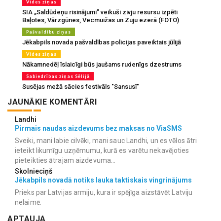
Vides ziņas
SIA „Saldūdeņu risinājumi” veikuši zivju resursu izpēti
Baļotes, Vārzgūnes, Vecmuižas un Zuju ezerā (FOTO)
Pašvaldību ziņas
Jēkabpils novada pašvaldības policijas paveiktais jūlijā
Vides ziņas
Nākamnedēļ īslaicīgi būs jaušams rudenīgs dzestrums
Sabiedrības ziņas Sēlijā
Susējas mežā sācies festivāls "Sansusī"
JAUNĀKIE KOMENTĀRI
Landhi
Pirmais naudas aizdevums bez maksas no ViaSMS
Sveiki, mani labie cilvēki, mani sauc Landhi, un es vēlos ātri
ieteikt likumīgu uzņēmumu, kurā es varētu nekavējoties
pieteikties ātrajam aizdevuma...
Skolnieciņš
Jēkabpils novadā notiks lauka taktiskais vingrinājums
Prieks par Latvijas armiju, kura ir spējīga aizstāvēt Latviju
nelaimē.
APTAUJA