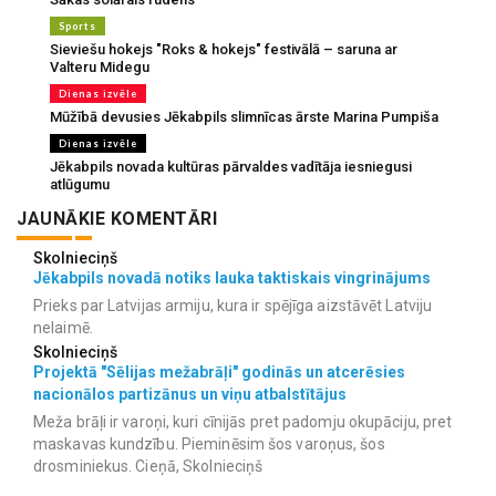
Sports
Sieviešu hokejs "Roks & hokejs" festivālā – saruna ar
Valteru Midegu
Dienas izvēle
Mūžībā devusies Jēkabpils slimnīcas ārste Marina Pumpiša
Dienas izvēle
Jēkabpils novada kultūras pārvaldes vadītāja iesniegusi
atlūgumu
JAUNĀKIE KOMENTĀRI
Skolnieciņš
Jēkabpils novadā notiks lauka taktiskais vingrinājums
Prieks par Latvijas armiju, kura ir spējīga aizstāvēt Latviju
nelaimē.
Skolnieciņš
Projektā "Sēlijas mežabrāļi" godinās un atcerēsies
nacionālos partizānus un viņu atbalstītājus
Meža brāļi ir varoņi, kuri cīnijās pret padomju okupāciju, pret
maskavas kundzību. Pieminēsim šos varoņus, šos
drosminiekus. Cieņā, Skolnieciņš