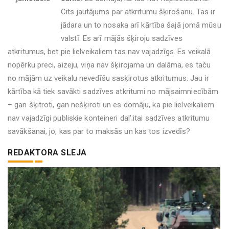
Cits jautājums par atkritumu šķirošanu. Tas ir
jādara un to nosaka arī kārtība šajā jomā mūsu
valstī. Es arī mājās šķiroju sadzīves
atkritumus, bet pie lielveikaliem tas nav vajadzīgs. Es veikalā
nopērku preci, aizeju, viņa nav šķirojama un dalāma, es taču
no mājām uz veikalu nevedīšu sasķirotus atkritumus. Jau ir
kārtība kā tiek savākti sadzīves atkritumi no mājsaimniecībām
– gan šķitroti, gan nešķiroti un es domāju, ka pie lielveikaliem
nav vajadzīgi publiskie konteineri dal';itai sadzīves atkritumu
savākšanai, jo, kas par to maksās un kas tos izvedīs?
REDAKTORA SLEJA