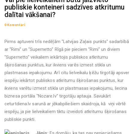
publiskie konteineri sadzīves atkritumu
dalītai vākšanai?
0 Komentāri
Pirms aptuveni trīs nedēļām "Latvijas Zaļais punkts" sadarbībā
ar "Rimi" un "Supernetto" Rīgā pie pieciem "Rimi" un diviem
"Supernetto" veikaliem iekārtojis publiskos atkritumu
šķirošanas punktus, kur ikviens varēs izmest stikla un
plastmasas iepakojumu. Arī citu lielveikalu ķēžu tirgotāji apsver
iespēju iekārtot publiskos atkritumu šķirošanas punktus, kur
ikviens varētu izmest stikla un plastmasas iepakojumu, liecina
biznesa portāla "Nozare.lv" tirgotāju aptauja. Savukārt
ceturtdiena.lv sarunā ar jēkabpiliešiem skaidroja, kā viņi vērtē
iespēju, ja pie lielveikaliem tiktu izveidoti atkritumu šķirošanas
publiskie punkti.
Jānis:
Es domāju, ka tas nav nepieciešams.