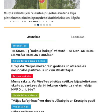
Jaunākās
Lasītākās
Noskaties
TIEŠRAIDE | "Roks & hokejs" vēsturē – STARPTAUTISKS
SIEVIEŠU HOKEJA TURNĪRS!
Sabiedrības ziņas Sēlijā
Projektā "Sēlijas mežabrāļi" godinās un atcerēsies
nacionālos partizānus un viņu atbalstītājus
Mums raksta
Mums raksta: Vai Viesītes pilsētas svētkos bija pietiekams
skaits apsardzes darbinieku un kāpēc uz vietas nebija
NMPD brigāde?
Sabiedrības ziņas
“Mājas kafejnīcas” ver durvis Jēkabpils un Krustpils pusē
Vides ziņas
Sākas solārais rudens