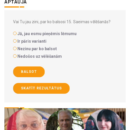
APTAUJA
Vai Tu jau zini, par ko balsosi 15. Saeimas vēlēšanās?
Jā, jau esmu pieņēmis lēmumu
Ir pāris varianti
Nezinu par ko balsot
Nedošos uz vēlēšanām
BALSOT
SKATĪT REZULTĀTUS