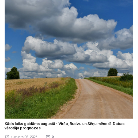
Kāds laiks gaidāms augustā - Viršu, Rudzu un Sēņu mēnesī. Dabas
vērotāja prognozes
augusts 02 , 2026
0