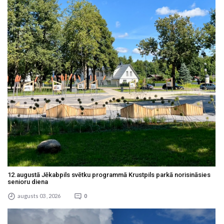
12.augustā Jēkabpils svētku programmā Krustpils parkā norisināsies
senioru diena
augusts 03 , 2026
0