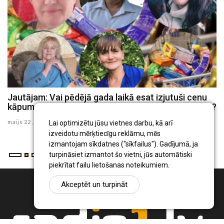
Jautājam: Vai pēdējā gada laikā esat izjutuši cenu
J
kāpumu, kurām precēm, Jūsuprāt, tas ir vislielākais?
d
maijs 22 , 2025
ma
Lai optimizētu jūsu vietnes darbu, kā arī
izveidotu mērķtiecīgu reklāmu, mēs
izmantojam sīkdatnes ("sīkfailus"). Gadījumā, ja
turpināsiet izmantot šo vietni, jūs automātiski
piekrītat failu lietošanas noteikumiem.
Akceptēt un turpināt