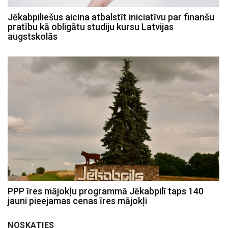
Jēkabpiliešus aicina atbalstīt iniciatīvu par finanšu
pratību kā obligātu studiju kursu Latvijas
augstskolās
PPP īres mājokļu programmā Jēkabpilī taps 140
jauni pieejamas cenas īres mājokļi
NOSKATIES