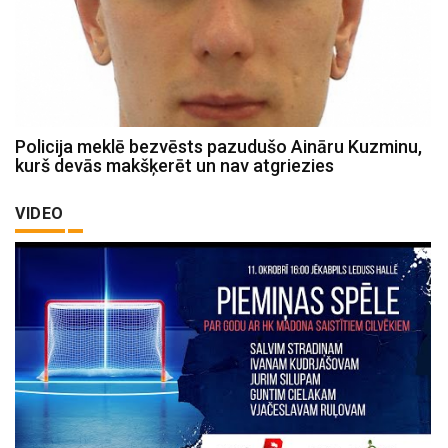
Policija meklē bezvēsts pazudušo Aināru Kuzminu,
kurš devās makšķerēt un nav atgriezies
VIDEO