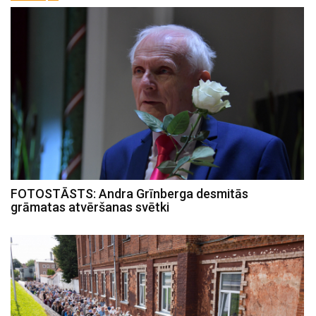
FOTOSTĀSTS: Andra Grīnberga desmitās
grāmatas atvēršanas svētki