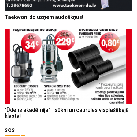
Taekwon-do uzņem audzēkņus!
"Ūdens akadēmija" - sūkņi un caurules visplašākajā
klāstā!
SOS