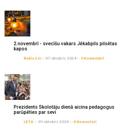
2.novembrī - svecīšu vakars Jēkabpils pilsētas
kapos
Radio1.lv
--
07 oktobris 2024
--
0 Komentāri
Prezidents Skolotāju dienā aicina pedagogus
parūpēties par sevi
LETA
--
05 oktobris 2024
--
0 Komentāri