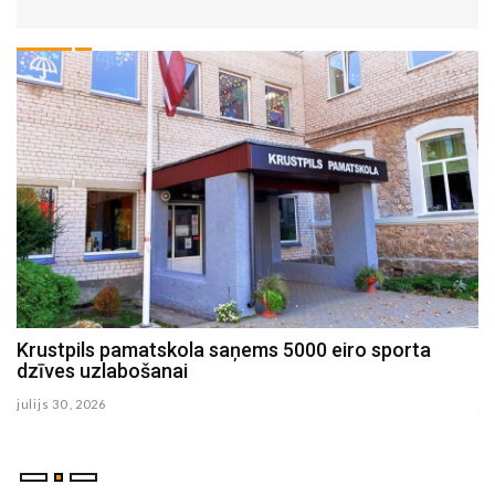
Jēkabpils Tautas namā piektdien notiks Andra
Grīnberga desmitās grāmatas atvēršanas svētki
julijs 29 , 2026