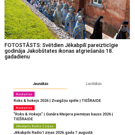
FOTOSTĀSTS: Svētdien Jēkabpilī pareizticīgie
godināja Jakobštates ikonas atgriešanās 18.
gadadienu
Jaunākās
Lasītākās
Noskaties
Roks & hokejs 2026 | Zvaigžņu spēle | TIEŠRAIDE
Noskaties
"Roks & Hokejs" | Gunāra Meijera piemiņas kauss 2026 |
TIEŠRAIDE
Jēkabpils Radio 1 ziņas
Jēkabpils Radio1 ziņas 2026.gada 7.augustā