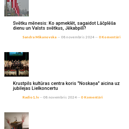
Svētku mēnesis: Ko apmeklēt, sagaidot Lāčplēša
dienu un Valsts svētkus, Jēkabpilī?
Sandra Mikanovska
--
08 novembris 2024
--
0 Komentāri
Krustpils kultūras centra koris "Noskaņa" aicina uz
jubilejas Lielkoncertu
Radio1.lv
--
08 novembris 2024
--
0 Komentāri