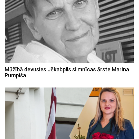
Mūžībā devusies Jēkabpils slimnīcas ārste Marina
Pumpiša