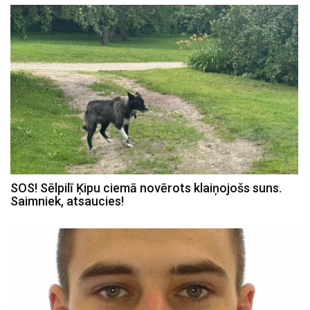
SOS! Sēlpilī Ķipu ciemā novērots klaiņojošs suns.
Saimniek, atsaucies!