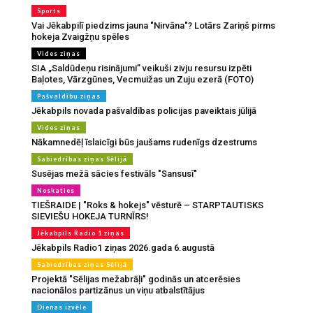
Sports
Vai Jēkabpilī piedzims jauna "Nirvāna"? Lotārs Zariņš pirms
hokeja Zvaigžņu spēles
Vides ziņas
SIA „Saldūdeņu risinājumi” veikuši zivju resursu izpēti
Baļotes, Vārzgūnes, Vecmuižas un Zuju ezerā (FOTO)
Pašvaldību ziņas
Jēkabpils novada pašvaldības policijas paveiktais jūlijā
Vides ziņas
Nākamnedēļ īslaicīgi būs jaušams rudenīgs dzestrums
Sabiedrības ziņas Sēlijā
Susējas mežā sācies festivāls "Sansusī"
Noskaties
TIEŠRAIDE | "Roks & hokejs" vēsturē – STARPTAUTISKS
SIEVIEŠU HOKEJA TURNĪRS!
Jēkabpils Radio 1 ziņas
Jēkabpils Radio1 ziņas 2026.gada 6.augustā
Sabiedrības ziņas Sēlijā
Projektā "Sēlijas mežabrāļi" godinās un atcerēsies
nacionālos partizānus un viņu atbalstītājus
Dienas izvēle