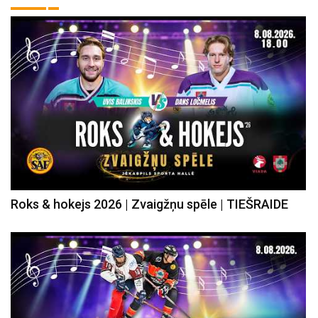
Roks & hokejs 2026 | Zvaigžņu spēle | TIEŠRAIDE