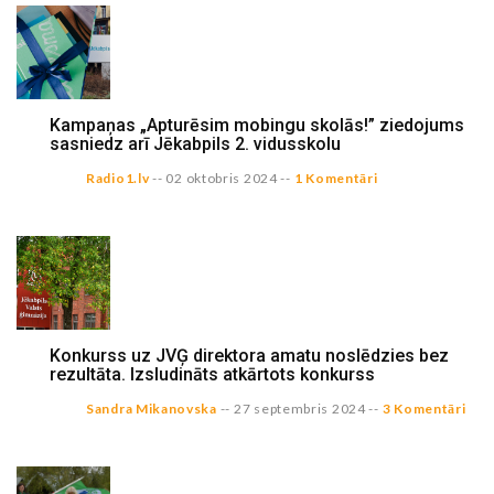
Kampaņas „Apturēsim mobingu skolās!” ziedojums
sasniedz arī Jēkabpils 2. vidusskolu
Radio1.lv
--
02 oktobris 2024
--
1 Komentāri
Konkurss uz JVĢ direktora amatu noslēdzies bez
rezultāta. Izsludināts atkārtots konkurss
Sandra Mikanovska
--
27 septembris 2024
--
3 Komentāri