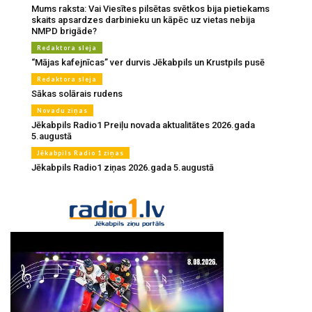
Mums raksta: Vai Viesītes pilsētas svētkos bija pietiekams
skaits apsardzes darbinieku un kāpēc uz vietas nebija
NMPD brigāde?
Redaktora sleja
“Mājas kafejnīcas” ver durvis Jēkabpils un Krustpils pusē
Redaktora sleja
Sākas solārais rudens
Novadu ziņas
Jēkabpils Radio1 Preiļu novada aktualitātes 2026.gada
5.augustā
Jēkabpils Radio 1 ziņas
Jēkabpils Radio1 ziņas 2026.gada 5.augustā