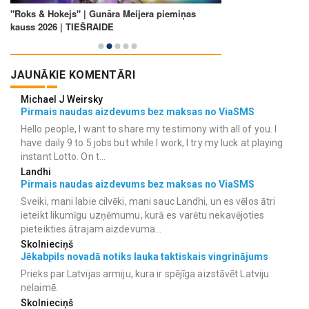
JAUNĀKIE KOMENTĀRI
Michael J Weirsky
Pirmais naudas aizdevums bez maksas no ViaSMS
Hello people, I want to share my testimony with all of you. I
have daily 9 to 5 jobs but while I work, I try my luck at playing
instant Lotto. On t...
Landhi
Pirmais naudas aizdevums bez maksas no ViaSMS
Sveiki, mani labie cilvēki, mani sauc Landhi, un es vēlos ātri
ieteikt likumīgu uzņēmumu, kurā es varētu nekavējoties
pieteikties ātrajam aizdevuma...
Skolnieciņš
Jēkabpils novadā notiks lauka taktiskais vingrinājums
Prieks par Latvijas armiju, kura ir spējīga aizstāvēt Latviju
nelaimē.
Skolnieciņš