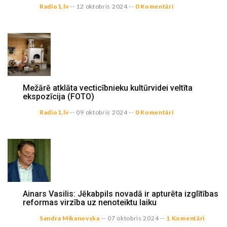
Radio1.lv
--
12 oktobris 2024
--
0 Komentāri
Mežārē atklāta vecticībnieku kultūrvidei veltīta
ekspozīcija (FOTO)
Radio1.lv
--
09 oktobris 2024
--
0 Komentāri
Ainars Vasilis: Jēkabpils novadā ir apturēta izglītības
reformas virzība uz nenoteiktu laiku
Sandra Mikanovska
--
07 oktobris 2024
--
1 Komentāri