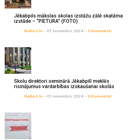
Jēkabpils mākslas skolas izstāžu zālē skatāma
izstāde – “PIETURA” (FOTO)
Radio1.lv
--
07 novembris 2024
--
0 Komentāri
Skolu direktori seminārā Jēkabpilī meklēs
risinājumus vardarbības izskaušanai skolās
Radio1.lv
--
05 novembris 2024
--
0 Komentāri