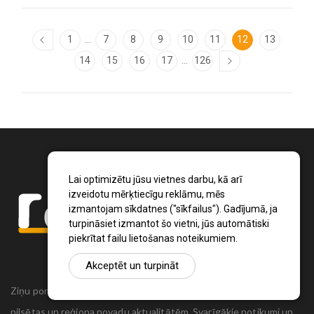
...
1
7
8
9
10
11
12
13
...
14
15
16
17
126
Lai optimizētu jūsu vietnes darbu, kā arī
izveidotu mērķtiecīgu reklāmu, mēs
izmantojam sīkdatnes ("sīkfailus"). Gadījumā, ja
turpināsiet izmantot šo vietni, jūs automātiski
piekrītat failu lietošanas noteikumiem.
Akceptēt un turpināt
Ziņu portāls Radio1.lv ir informācija un diskusija par Jēkabpils
pilsētas un reģiona novadu aktualitātēm. Svarīgākie notikumi un