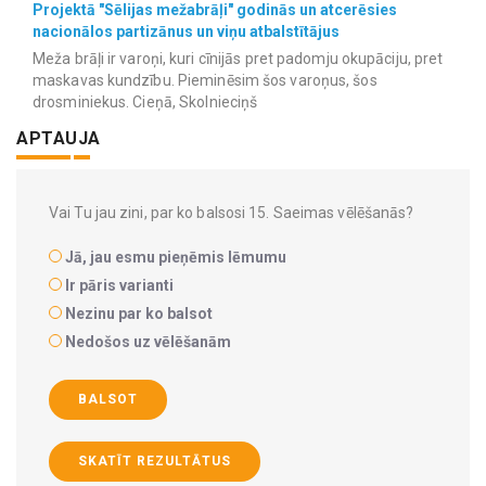
Projektā "Sēlijas mežabrāļi" godinās un atcerēsies
nacionālos partizānus un viņu atbalstītājus
Meža brāļi ir varoņi, kuri cīnijās pret padomju okupāciju, pret
maskavas kundzību. Pieminēsim šos varoņus, šos
drosminiekus. Cieņā, Skolnieciņš
APTAUJA
Vai Tu jau zini, par ko balsosi 15. Saeimas vēlēšanās?
Jā, jau esmu pieņēmis lēmumu
Ir pāris varianti
Nezinu par ko balsot
Nedošos uz vēlēšanām
BALSOT
SKATĪT REZULTĀTUS