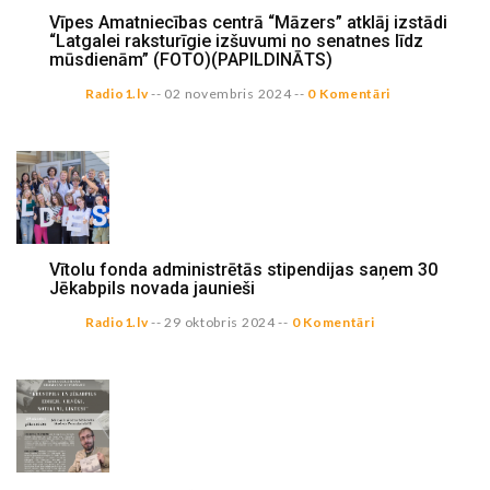
Vīpes Amatniecības centrā “Māzers” atklāj izstādi
“Latgalei raksturīgie izšuvumi no senatnes līdz
mūsdienām” (FOTO)(PAPILDINĀTS)
Radio1.lv
--
02 novembris 2024
--
0 Komentāri
Vītolu fonda administrētās stipendijas saņem 30
Jēkabpils novada jaunieši
Radio1.lv
--
29 oktobris 2024
--
0 Komentāri