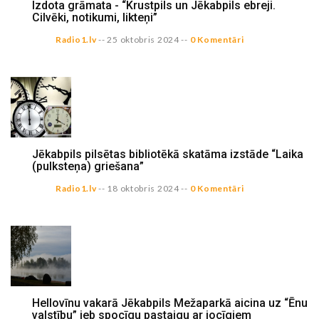
Izdota grāmata - “Krustpils un Jēkabpils ebreji.
Cilvēki, notikumi, likteņi”
Radio1.lv
--
25 oktobris 2024
--
0 Komentāri
Jēkabpils pilsētas bibliotēkā skatāma izstāde “Laika
(pulksteņa) griešana”
Radio1.lv
--
18 oktobris 2024
--
0 Komentāri
Hellovīnu vakarā Jēkabpils Mežaparkā aicina uz “Ēnu
valstību” jeb spocīgu pastaigu ar jocīgiem