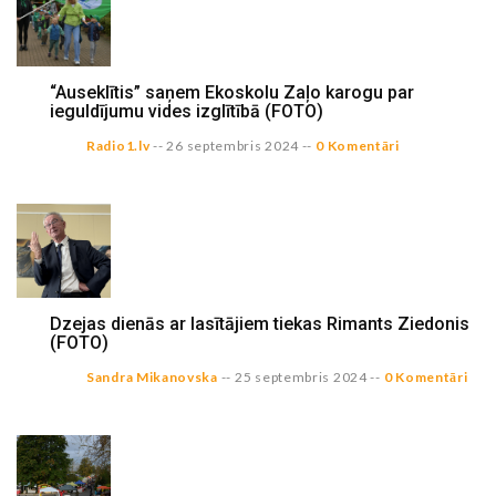
“Auseklītis” saņem Ekoskolu Zaļo karogu par
ieguldījumu vides izglītībā (FOTO)
Radio1.lv
--
26 septembris 2024
--
0 Komentāri
Dzejas dienās ar lasītājiem tiekas Rimants Ziedonis
(FOTO)
Sandra Mikanovska
--
25 septembris 2024
--
0 Komentāri