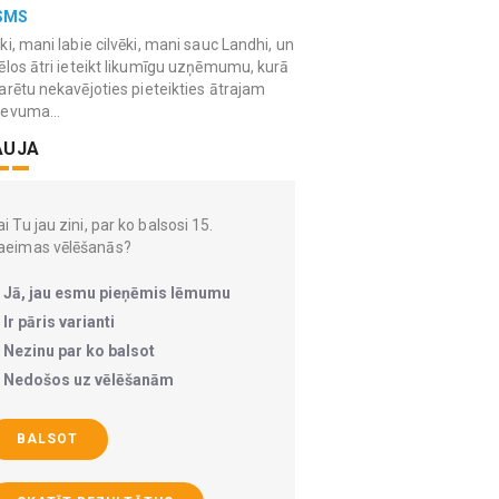
SMS
ki, mani labie cilvēki, mani sauc Landhi, un
ēlos ātri ieteikt likumīgu uzņēmumu, kurā
arētu nekavējoties pieteikties ātrajam
devuma...
AUJA
i Tu jau zini, par ko balsosi 15.
aeimas vēlēšanās?
Jā, jau esmu pieņēmis lēmumu
Ir pāris varianti
Nezinu par ko balsot
Nedošos uz vēlēšanām
BALSOT