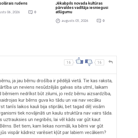
solārais rudens
Jēkabpils novada kultūras
pārvaldes vadītāja iesniegusi
atlūgumu
sts 06 , 2026
0
augusts 05 , 2026
0
16
16
bērnu, ja jau bērnu drošība ir pēdējā vietā. Tie kas raksta,
 kārtība un neviens nesūdzējās galvas sita utml., laikam
 bērniem nedrīkst būt zilumi, jo redz bērnu aizsardzība,
āskaidrojas kur bērns guva ko tādu un vai nav vecāku
st tanīs laikos kauli bija stiprāki, bet tagad dēļ visām
anismi tiek novājināti un kaulu struktūra nav vairs tāda.
ns uztrauksies un negribēs, lai vēl kāds var gūt kaut
 Bērns. Bet tiem, kam liekas normāli, ka bērni var gūt
 jūs vispār kādreiz varēsiet kļūt par labiem vecākiem?