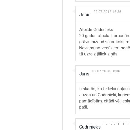
02.07.2018 18:36
Jecis
Atbilde Gudrinieks
20 gadus atpakaļ, braucām 
grāvis aizaudzis ar kokiem
Neviens no vecākiem necēla
tā uzreiz jāliek ziņās.
02.07.2018 18:36
Juris
Izskatās, ka te lielai daļai
Juzes un Gudrinieki, kurie
pamācībām, citādi vēl ieskr
paši.
02.07.2018 18:3
Gudrinieks