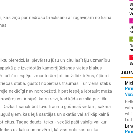
SI
re
V
es, kas ziņo par nedrošu braukšanu ar ragaviņām no kalna
mas.
J
pa
N
r
tu pieredzi, lai pievērstu jūsu un citu lasītāju uzmanību
S
žaparkā pie izveidotās kameršļūkšanas vietas blakus
JAUN
s arī šo iespēju izmantojām ļoti bieži līdz bērns, šļūcot
etriecās stabā, gūstot nopietnas traumas. Tur viens stabs
Mic
Pir
ejie nekādīgi nav norobežoti, ir pat iespēja iebraukt meža
Via
 novērojumi ir bijuši katru reizi, kad kāds aizslīd par tālu
Hell
m. Dažkārt sanāk būt tuvu traumu gušanaš vietām, sakarā
with
whil
augušajiem, kas lejā sastājas un skatās vai arī kāp kalnā
Lotto
ot citus. Tagad daudzi teiks - vecāki paši vainīgi vai kur
Lan
dodies uz kalnu un novērot, kā viss notiekas un, ka
Pir