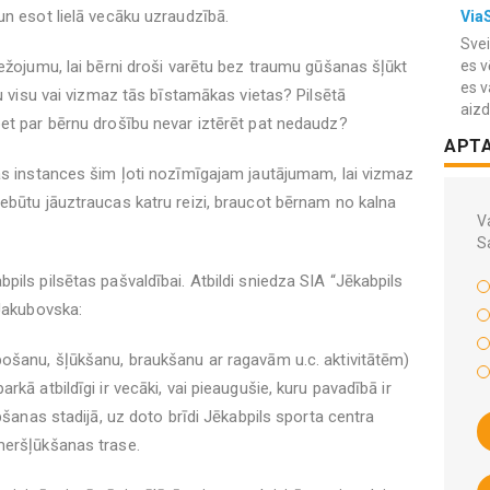
un esot lielā vecāku uzraudzībā.
Via
Svei
bežojumu, lai bērni droši varētu bez traumu gūšanas šļūkt
es v
es v
tu visu vai vizmaz tās bīstamākas vietas? Pilsētā
aiz
et par bērnu drošību nevar iztērēt pat nedaudz?
APT
ās instances šim ļoti nozīmīgajam jautājumam, lai vizmaz
ebūtu jāuztraucas katru reizi, braucot bērnam no kalna
Va
S
ils pilsētas pašvaldībai. Atbildi sniedza SIA “Jēkabpils
 Jakubovska:
pošanu, šļūkšanu, braukšanu ar ragavām u.c. aktivitātēm)
kā atbildīgi ir vecāki, vai pieaugušie, kuru pavadībā ir
pšanas stadijā, uz doto brīdi Jēkabpils sporta centra
meršļūkšanas trase.