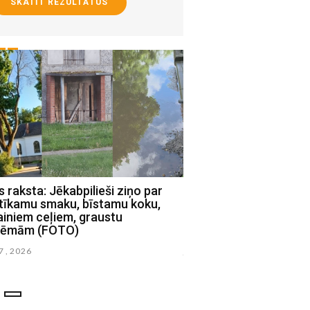
SKATĪT REZULTĀTUS
raksta: Jēkabpilieši ziņo par
Mums raksta: Jēkabpil
tīkamu smaku, bīstamu koku,
Viestura ielā daudzst
ainiem ceļiem, graustu
pagalmos bojātas rota
lēmām (FOTO)
iekārtas (FOTO)
27 , 2026
julijs 23 , 2026