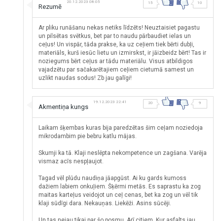
20.12.2023 08:05
15
10
Rezumē
Ar pliku runāšanu nekas netiks līdzēts! Neuztaisiet pagastu
un pilsētas svētkus, bet par to naudu pārbaudiet ielas un
ceļus! Un vispār, tāda prakse, ka uz ceļiem tiek bērti dubļi,
materiāls, kurš iesūc lietu un izmirskst, ir jāizbeidz bērt! Tas ir
noziegums bērt ceļus ar tādu materiālu. Visus atbildigos
vajadzētu par sačakarētajiem ceļiem cietumā samest un
uzlikt naudas sodus! Zb jau galīgi!
19.12.2023 22:41
20
9
Akmentiņa kungs
Laikam šķembas kuras bija paredzētas šim ceļam noziedoja
mikrodambim pie bebru katlu mājas.
Skumji ka tā. Klaji neslēpta nekompetence un zagšana. Varēja
vismaz acīs nespļaujot.
Tagad vēl plūdu naudiņa jāapgūst. Ai ku gards kumoss
dažiem labiem onkuļiem. Šķērmi metās. Es saprastu ka zog
maitas karteļus veidojot un ceļ cenas, bet ka zog un vēl tik
klaji sūdīgi dara. Nekauņas. Liekēži. Asins sūcēji.
Un tas nejau tikai par šo posmu. Arī citiem. Kur asfalts jau