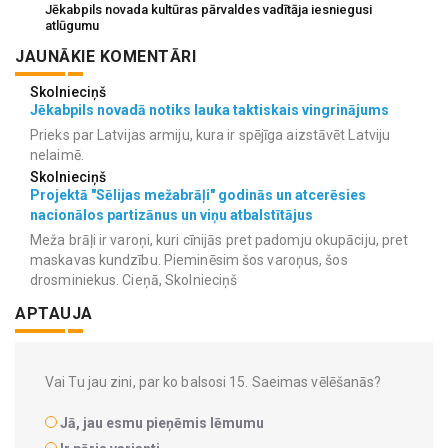
Jēkabpils novada kultūras pārvaldes vadītāja iesniegusi
atlūgumu
JAUNĀKIE KOMENTĀRI
Skolnieciņš
Jēkabpils novadā notiks lauka taktiskais vingrinājums
Prieks par Latvijas armiju, kura ir spējīga aizstāvēt Latviju
nelaimē.
Skolnieciņš
Projektā "Sēlijas mežabrāļi" godinās un atcerēsies
nacionālos partizānus un viņu atbalstītājus
Meža brāļi ir varoņi, kuri cīnijās pret padomju okupāciju, pret
maskavas kundzību. Pieminēsim šos varoņus, šos
drosminiekus. Cieņā, Skolnieciņš
APTAUJA
Vai Tu jau zini, par ko balsosi 15. Saeimas vēlēšanās?
Jā, jau esmu pieņēmis lēmumu