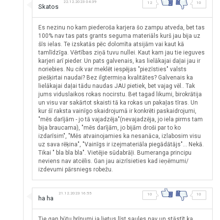
22.12.2023 04:39
12
10
Skatos
Es nezinu no kam piederoša karjera šo zampu atveda, bet tas
100% nav tas pats grants seguma materiāls kurš jau bija uz
šīs ielas. Te izskatās pēc dolomīta atsijām vai kaut kā
tamlīdzīga. Vērtības ziņā tuvu nullei. Kaut kam jau tie ieguves
karjeri arī pieder. Un pats galvenais, kas lielākajai daļai jau ir
noriebies. Nu cik var meklēt iespējas "piezīsties" valsts
piešķirtai naudai? Bez ilgtermiņa kvalitātes? Galvenais ka
lielākajai daļai tādu naudas JAU pietiek, bet vajag vēl.. Tak
jums viduslaikos rokas nocirstu. Bet tagad likumi, birokrātija
un visu var sakārtot skaisti tā ka rokas un pakaļas tīras. Un
kur šī raksta vainīgo skaidrojumā ir konkrēti paskaidrojumi,
"mēs darījām - jo tā vajadzēja"(nevajadzēja, jo iela pirms tam
bija braucama), "mēs darījām, jo bijām droši par to ko
izdarīsim", "Mēs atvainojamies ka nesanāca, izlabosim visu
uz sava rēķina", "Vainīgs ir izejmateriāla piegādātājs"... Nekā.
Tikai " bla bla bla". Vietējie sūdabrāļi. Bumeranga principu
neviens nav atcēlis. Gan jau aizrīsieties kad ieņēmumi/
izdevumi pārsniegs robežu.
21.12.2023 16:55
10
10
ha ha
Tie gan būtu brīnumi,ja lietus līst,saules nav un stāstīt,ka