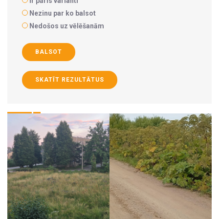
Ir pāris varianti
Nezinu par ko balsot
Nedošos uz vēlēšanām
BALSOT
SKATĪT REZULTĀTUS