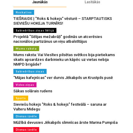
Jaunākās
Lasītākās
Noskaties
TIEŠRAIDE | "Roks & hokejs" vēsturē – STARPTAUTISKS
SIEVIEŠU HOKEJA TURNĪRS!
Sabiedrības ziņas Sēlijā
Projektā "Sēlijas mežabrāļi" godinās un atcerēsies
nacionālos partizānus un viņu atbalstītājus
Mums raksta
Mums raksta: Vai Viesītes pilsētas svētkos bija pietiekams
skaits apsardzes darbinieku un kāpēc uz vietas nebija
NMPD brigāde?
Sabiedrības ziņas
“Mājas kafejnīcas” ver durvis Jēkabpils un Krustpils pusē
Vides ziņas
Sākas solārais rudens
Sports
Sieviešu hokejs "Roks & hokejs" festivālā – saruna ar
Valteru Midegu
Dienas izvēle
Mūžībā devusies Jēkabpils slimnīcas ārste Marina Pumpiša
Dienas izvēle