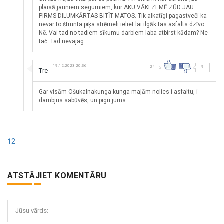
plaisā jauniem segumiem, kur AKU VĀKI ZEMĒ ZŪD JAU
PIRMS DILUMKĀRTAS BITĪT MATOS. Tik alkatīgi pagastveči ka
nevar to štrunta piķa strēmeli ieliet lai ilgāk tas asfalts dzīvo.
Nē. Vai tad no tadiem sīkumu darbiem laba atbirst kādam? Ne
tač. Tad nevajag.
19.12.2023 20:36
24
9
Tre
Gar visām Ošukalnakunga kunga majām nolies i asfaltu, i
dambjus sabūvēs, un pigu jums
1
2
ATSTĀJIET KOMENTĀRU
Jūsu vārds: