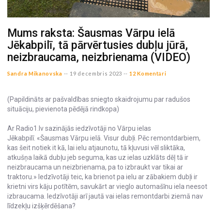
Mums raksta: Šausmas Vārpu ielā
Jēkabpilī, tā pārvērtusies dubļu jūrā,
neizbraucama, neizbrienama (VIDEO)
Sandra Mikanovska
--
19 decembris 2023 --
12 Komentāri
(Papildināts ar pašvaldības sniegto skaidrojumu par radušos
situāciju, pievienota pēdējā rindkopa)
Ar Radio1.lv sazinājās iedzīvotāji no Vārpu ielas
Jēkabpilī. «Šausmas Vārpu ielā. Visur dubļi. Pēc remontdarbiem,
kas šeit notiek it kā, lai ielu atjaunotu, tā kļuvusi vēl sliktāka,
atkušņa laikā dubļu jeb seguma, kas uz ielas uzklāts dēļ tā ir
neizbraucama un neizbrienama, pa to izbraukt var tikai ar
traktoru.» Iedzīvotāji teic, ka brienot pa ielu ar zābakiem dubļi ir
krietni virs kāju potītēm, savukārt ar vieglo automašīnu iela neesot
izbraucama. Iedzīvotāji arī jautā vai ielas remontdarbi ziemā nav
līdzekļu izšķērdēšana?