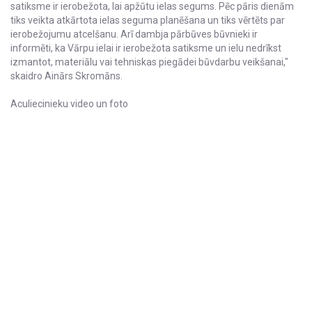
satiksme ir ierobežota, lai apžūtu ielas segums. Pēc pāris dienām
tiks veikta atkārtota ielas seguma planēšana un tiks vērtēts par
ierobežojumu atcelšanu. Arī dambja pārbūves būvnieki ir
informēti, ka Vārpu ielai ir ierobežota satiksme un ielu nedrīkst
izmantot, materiālu vai tehniskas piegādei būvdarbu veikšanai,"
skaidro Ainārs Skromāns.
Aculiecinieku video un foto