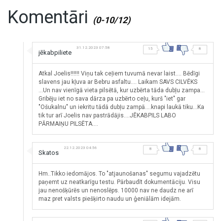
Komentāri
(0-10/12)
31.12.2023 07:58
15
8
jēkabpiliete
Atkal Joelis!!!!!! Viņu tak ceļiem tuvumā nevar laist.... Bēdīgi
slavens jau kļuva ar Bebru asfaltu.... Laikam SAVS CILVĒKS
...Un nav vienīgā vieta pilsētā, kur uzbērta tāda dubļu zampa...
Gribēju iet no sava dārza pa uzbērto ceļu, kurš "iet" gar
"Ošukalnu" un iekritu tādā dubļu zampā....knapi laukā tiku...Ka
tik tur arī Joelis nav pastrādājis....JĒKABPILS LABO
PĀRMAIŅU PILSĒTA....
22.12.2023 04:56
8
8
Skatos
Hm..Tikko iedomājos. To "atjaunošanas" segumu vajadzētu
paņemt uz neatkarīgu testu. Pārbaudīt dokumentāciju. Visu
jau nenošķūrēs un nenoslēps. 10000 nav ne daudz ne arī
maz pret valsts piešķirto naudu un ģeniālām idejām.