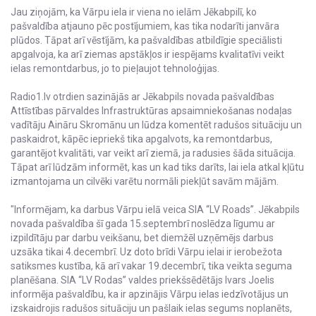
Jau ziņojām, ka Vārpu iela ir viena no ielām Jēkabpilī, ko
pašvaldība atjauno pēc postījumiem, kas tika nodarīti janvāra
plūdos. Tāpat arī vēstījām, ka pašvaldības atbildīgie speciālisti
apgalvoja, ka arī ziemas apstākļos ir iespējams kvalitatīvi veikt
ielas remontdarbus, jo to pieļaujot tehnoloģijas.
Radio1.lv otrdien sazinājās ar Jēkabpils novada pašvaldības
Attīstības pārvaldes Infrastruktūras apsaimniekošanas nodaļas
vadītāju Aināru Skromānu un lūdza komentēt radušos situāciju un
paskaidrot, kāpēc iepriekš tika apgalvots, ka remontdarbus,
garantējot kvalitāti, var veikt arī ziemā, ja radusies šāda situācija.
Tāpat arī lūdzām informēt, kas un kad tiks darīts, lai iela atkal kļūtu
izmantojama un cilvēki varētu normāli piekļūt savām mājām.
"Informējam, ka darbus Vārpu ielā veica SIA “LV Roads”. Jēkabpils
novada pašvaldība šī gada 15.septembrī noslēdza līgumu ar
izpildītāju par darbu veikšanu, bet diemžēl uzņēmējs darbus
uzsāka tikai 4.decembrī. Uz doto brīdi Vārpu ielai ir ierobežota
satiksmes kustība, kā arī vakar 19.decembrī, tika veikta seguma
planēšana. SIA “LV Rodas” valdes priekšsēdētājs Ivars Joelis
informēja pašvaldību, ka ir apzinājis Vārpu ielas iedzīvotājus un
izskaidrojis radušos situāciju un pašlaik ielas segums noplanēts,