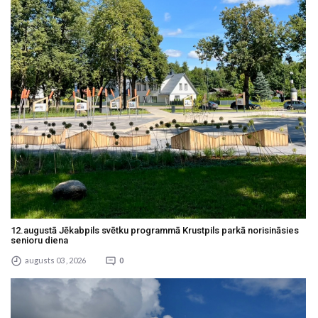
12.augustā Jēkabpils svētku programmā Krustpils parkā norisināsies
senioru diena
augusts 03 , 2026
0