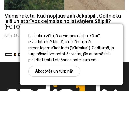
Mums raksta: Kad nopļaus zāli Jēkabpilī, Celtnieku
Mums raksta: Jēkabpilieši ziņo par nepatīkamu
ielā un atbrīvos ceļmalas no latvāņiem Sēlpilī?
smaku, bīstamu koku, bedrainiem ceļiem, graustu
(FOTO)
problēmām (FOTO)
julijs 29 , 2026
julijs 27 , 2026
Lai optimizētu jūsu vietnes darbu, kā arī
izveidotu mērķtiecīgu reklāmu, mēs
izmantojam sīkdatnes ("sīkfailus"). Gadījumā, ja
turpināsiet izmantot šo vietni, jūs automātiski
piekrītat failu lietošanas noteikumiem.
Akceptēt un turpināt
Ziņu portāls Radio1.lv ir informācija un diskusija par Jēkabpils