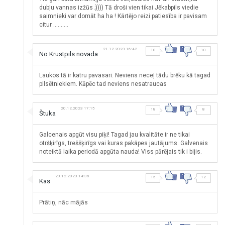
dubļu vannas izžūs ;)))) Tā droši vien tikai Jēkabpils viedie
saimnieki var domāt ha ha ! Kārtējo reizi patiesība ir pavisam
citur ..........
21.12.2023 16:42
10
10
No Krustpils novada
Laukos tā ir katru pavasari. Neviens neceļ tādu brēku kā tagad
pilsētniekiem. Kāpēc tad neviens nesatraucas
20.12.2023 17:15
18
8
Štuka
Galcenais apgūt visu piķi! Tagad jau kvalitāte ir ne tikai
otršķirīgs, treššķirīgs vai kuras pakāpes jautājums. Galvenais
noteiktā laika periodā apgūta nauda! Viss pārējais tik i bijis.
20.12.2023 14:38
15
12
Kas
Prātiņ, nāc mājās