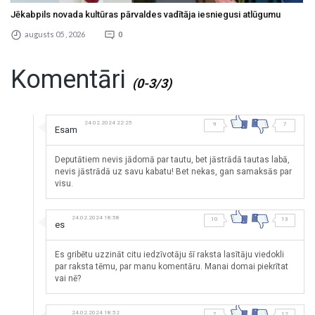
Jēkabpils novada kultūras pārvaldes vadītāja iesniegusi atlūgumu
augusts 05 , 2026
0
Komentāri
(0-3/3)
24.02.2024 22:25
9
7
Esam
Deputātiem nevis jādomā par tautu, bet jāstrādā tautas labā,
nevis jāstrādā uz savu kabatu! Bet nekas, gan samaksās par
visu.
24.02.2024 18:58
10
13
es
Es gribētu uzzināt citu iedzīvotāju šī raksta lasītāju viedokli
par raksta tēmu, par manu komentāru. Manai domai piekrītat
vai nē?
24.02.2024 18:52
7
12