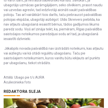
to varot darīt, ja netraucē sabiedrisko kārtību. Savukārt, ja
ubagotājs uzmācas garāmgājējiem, seko cilvēkiem, prasot naudu
vai uzvedas agresīvi, tad iedzīvotāji aicināti saukt pašvaldības
policiju. Tas arī vairākkārt ticis darīts, taču piebraucot pašvaldības
policijas ekipāžai, ubagotāji aizbēgot. Uldis Skreivers piebilda, ka
nav atļauts ubagošanā iesaistīt bērnus, tādos gadījumos likums
paredz sodu. Viņš arī zināja teikt, ka, piemēram, Rīgas pašvaldība
saistošajos noteikumos paredzējusi sodu arī tad, ja ubagošanā
iesaistīti dzīvnieki.
Jēkabpils novada pašvaldībā nav izstrādāti noteikumi, kas atļautu
vai aizliegtu vai kā citādi regulētu ubagošanu. Taču pie
saistošajiem noteikumiem, kuros varētu būtu iekļauts arī punkts
par ubagošanu, tiekot strādāts.
Attēlā: Ubago pie t/c AURA
Aculiecinieka foto
REDAKTORA SLEJA