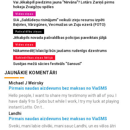
Vai Jēkabpilī piedzims jauna "Nirvāna"? Lotārs Zariņš pirms
hokeja Zvaigžņu spēles
Vides ziņas
SIA „Saldūdeņu risinājumi” veikuši zivju resursu izpēti
Baļotes, Vārzgūnes, Vecmuižas un Zuju ezerā (FOTO)
Pašvaldību ziņas
Jēkabpils novada pašvaldības policijas paveiktais jūlijā
Vides ziņas
Nākamnedēļ īslaicīgi būs jaušams rudenīgs dzestrums
Sabiedrības ziņas Sēlijā
Susējas mežā sācies festivāls "Sansusī"
JAUNĀKIE KOMENTĀRI
Michael J Weirsky
Pirmais naudas aizdevums bez maksas no ViaSMS
Hello people, I want to share my testimony with all of you. I
have daily 9 to 5 jobs but while I work, I try my luck at playing
instant Lotto. On t...
Landhi
Pirmais naudas aizdevums bez maksas no ViaSMS
Sveiki, mani labie cilvēki, mani sauc Landhi, un es vēlos ātri