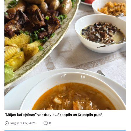
“Mājas kafejnīcas” ver durvis Jēkabpils un Krustpils pusē
augusts 06 , 2026
0