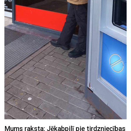
Mums raksta: Jēkabpilī pie tirdzniecības