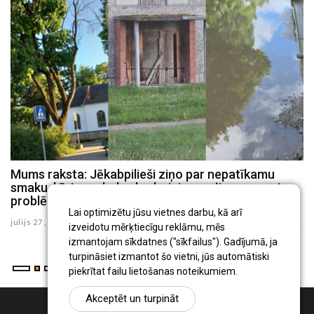
u
Mums raksta: Jēkabpilieši ziņo par nepatīkamu
M
smaku, bīstamu koku, bedrainiem ceļiem, graustu
d
problēmām (FOTO)
i
Lai optimizētu jūsu vietnes darbu, kā arī
julijs 27 , 2026
ju
izveidotu mērķtiecīgu reklāmu, mēs
izmantojam sīkdatnes ("sīkfailus"). Gadījumā, ja
turpināsiet izmantot šo vietni, jūs automātiski
piekrītat failu lietošanas noteikumiem.
Akceptēt un turpināt