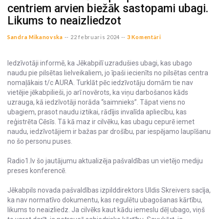
centriem arvien biežāk sastopami ubagi.
Likums to neaizliedzot
Sandra Mikanovska
--
22 februaris 2024 --
3 Komentāri
Iedzīvotāji informē, ka Jēkabpilī uzradušies ubagi, kas ubago
naudu pie pilsētas lielveikaliem, jo īpaši iecienīts no pilsētas centra
nomaļākais t/c AURA. Turklāt pēc iedzīvotāju domām tie nav
vietējie jēkabpilieši, jo arī novērots, ka viņu darbošanos kāds
uzrauga, kā iedzīvotāji norāda “saimnieks”. Tāpat viens no
ubagiem, prasot naudu iztikai, rādījis invalīda apliecību, kas
reģistrēta Cēsīs. Tā kā maz ir cilvēku, kas ubagu cepurē iemet
naudu, iedzīvotājiem ir bažas par drošību, par iespējamo laupīšanu
no šo personu puses.
Radio1.lv šo jautājumu aktualizēja pašvaldības un vietējo mediju
preses konferencē.
Jēkabpils novada pašvaldības izpilddirektors Uldis Skreivers sacīja,
ka nav normatīvo dokumentu, kas regulētu ubagošanas kārtību,
likums to neaizliedz. Ja cilvēks kaut kādu iemeslu dēļ ubago, viņš