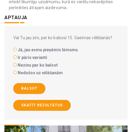
ieteikt likumīgu uzņēmumu, kurā es varētu nekavējoties
pieteikties ātrajam aizdevuma...
APTAUJA
Vai Tu jau zini, par ko balsosi 15. Saeimas vēlēšanās?
Jā, jau esmu pieņēmis lēmumu
Ir pāris varianti
Nezinu par ko balsot
Nedošos uz vēlēšanām
BALSOT
SKATĪT REZULTĀTUS