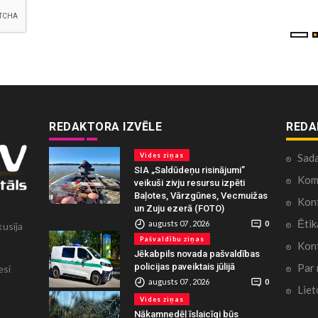
REDAKTORA IZVĒLE
REDA
Vides ziņas
Sad
SIA „Saldūdeņu risinājumi”
Kome
veikuši zivju resursu izpēti
Baļotes, Vārzgūnes, Vecmuižas
Konf
un Zuju ezerā (FOTO)
Ētik
augusts 07 , 2026
0
kusija
Pašvaldību ziņas
Kont
Jēkabpils novada pašvaldības
Par
policijas paveiktais jūlijā
esi
augusts 07 , 2026
0
Liet
Vides ziņas
Nākamnedēļ īslaicīgi būs