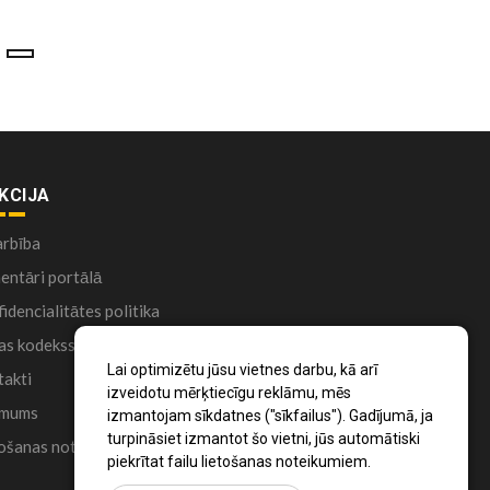
KCIJA
arbība
ntāri portālā
idencialitātes politika
as kodekss
Lai optimizētu jūsu vietnes darbu, kā arī
akti
izveidotu mērķtiecīgu reklāmu, mēs
 mums
izmantojam sīkdatnes ("sīkfailus"). Gadījumā, ja
turpināsiet izmantot šo vietni, jūs automātiski
ošanas noteikumi
piekrītat failu lietošanas noteikumiem.