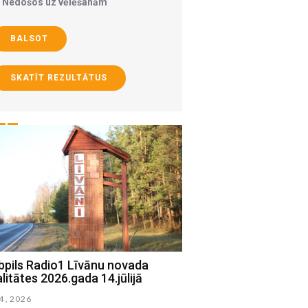
Nedošos uz vēlēšanām
BALSOT
SKATĪT REZULTĀTUS
bpils Radio1 Līvānu novada
Jēkabpils Radio1 Prei
litātes 2026.gada 14.jūlijā
aktualitātes 2026.gada 
14 , 2026
julijs 08 , 2026