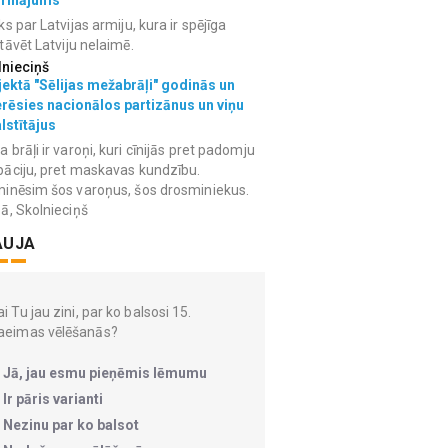
grinājums
ks par Latvijas armiju, kura ir spējīga
tāvēt Latviju nelaimē.
lnieciņš
ektā "Sēlijas mežabrāļi" godinās un
erēsies nacionālos partizānus un viņu
lstītājus
 brāļi ir varoņi, kuri cīnijās pret padomju
āciju, pret maskavas kundzību.
inēsim šos varoņus, šos drosminiekus.
ā, Skolnieciņš
AUJA
i Tu jau zini, par ko balsosi 15.
aeimas vēlēšanās?
Jā, jau esmu pieņēmis lēmumu
Ir pāris varianti
Nezinu par ko balsot