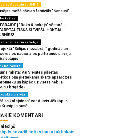
Sabiedrības ziņas Sēlijā
usējas mežā sācies festivāls "Sansusī"
Noskaties
IEŠRAIDE | "Roks & hokejs" vēsturē –
TARPTAUTISKS SIEVIEŠU HOKEJA
URNĪRS!
Sabiedrības ziņas Sēlijā
ojektā "Sēlijas mežabrāļi" godinās un
tcerēsies nacionālos partizānus un viņu
balstītājus
Mums raksta
ms raksta: Vai Viesītes pilsētas
vētkos bija pietiekams skaits apsardzes
rbinieku un kāpēc uz vietas nebija
MPD brigāde?
Redaktora sleja
ājas kafejnīcas” ver durvis Jēkabpils
 Krustpils pusē
ĀKIE KOMENTĀRI
lnieciņš
bpils novadā notiks lauka taktiskais