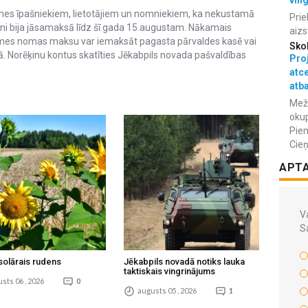
vin
mes īpašniekiem, lietotājiem un nomniekiem, ka nekustamā
Prie
ni bija jāsamaksā līdz šī gada 15.augustam. Nākamais
aizs
mes nomas maksu var iemaksāt pagasta pārvaldes kasē vai
Sko
. Norēķinu kontus skatīties Jēkabpils novada pašvaldības
Proj
atc
atba
Meža
okup
Piem
Cieņ
APT
Va
S
solārais rudens
Jēkabpils novadā notiks lauka
taktiskais vingrinājums
sts 06 , 2026
0
augusts 05 , 2026
1