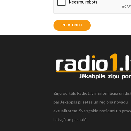
PIEVIENOT
Ziņu portāls Radio1.lv ir informācija un dis
par Jēkabpils pilsētas un reģiona novadu
aktualitātēm. Svarīgākie notikumi un proc
Latvijā un pasaulē.