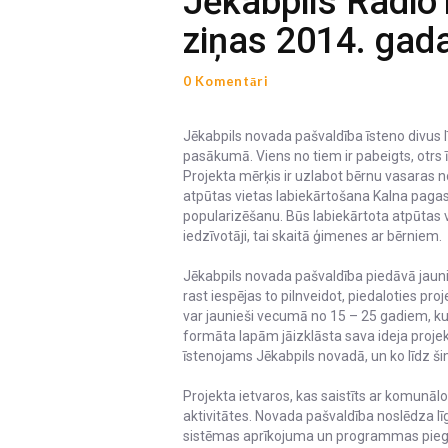
Jēkabpils Radio
ziņas 2014. gada
0 Komentāri
Jēkabpils novada pašvaldība īsteno divus 
pasākumā. Viens no tiem ir pabeigts, otrs ī
Projekta mērķis ir uzlabot bērnu vasaras 
atpūtas vietas labiekārtošana Kalna pagas
popularizēšanu. Būs labiekārtota atpūtas 
iedzīvotāji, tai skaitā ģimenes ar bērniem.
Jēkabpils novada pašvaldība piedāvā jauni
rast iespējas to pilnveidot, piedaloties pr
var jaunieši vecumā no 15 – 25 gadiem, kur
formāta lapām jāizklāsta sava ideja proje
īstenojams Jēkabpils novadā, un ko līdz š
Projekta ietvaros, kas saistīts ar komunā
aktivitātes. Novada pašvaldība noslēdza l
sistēmas aprīkojuma un programmas piegā