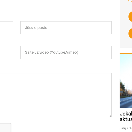
Jūsu e-pasts
Saite uz video (Youtube,Vimeo)
Jēkabpils Radio1 Preiļu novada
Jēka
aktualitātes 2026.gada 15.jūlijā
aktua
julijs 15 , 2026
julijs 