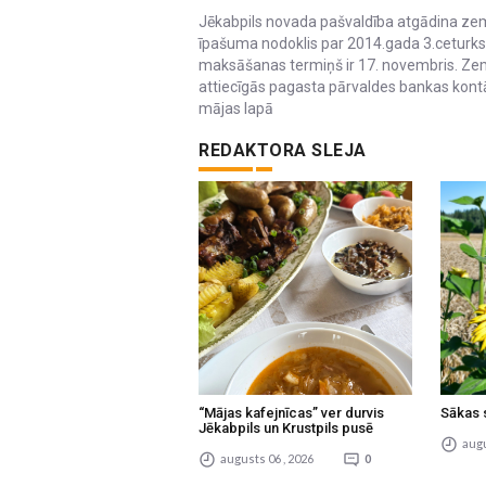
Jēkabpils novada pašvaldība atgādina ze
īpašuma nodoklis par 2014.gada 3.ceturks
maksāšanas termiņš ir 17. novembris. Ze
attiecīgās pagasta pārvaldes bankas kontā
mājas lapā
REDAKTORA SLEJA
“Mājas kafejnīcas” ver durvis
Sākas 
Jēkabpils un Krustpils pusē
augu
augusts 06 , 2026
0