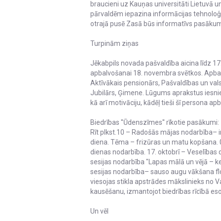
braucieni uz Kauņas universitāti Lietuvā un
pārvaldēm iepazina informācijas tehnolo
otrajā pusē Zasā būs informatīvs pasākum
Turpinām ziņas
Jēkabpils novada pašvaldība aicina līdz 1
apbalvošanai 18. novembra svētkos. Apbalvo
Aktīvākais pensionārs, Pašvaldības un vals
Jubilārs, Ģimene. Lūgums aprakstus iesni
kā arī motivāciju, kādēļ tieši šī persona a
Biedrības ''Ūdenszīmes'' rīkotie pasākumi:
Rīt plkst.10 – Radošās mājas nodarbība– i
diena. Tēma – frizūras un matu kopšana. 0tr
dienas nodarbība. 17. oktobrī – Veselības 
sesijas nodarbība "Lapas mālā un vējā – k
sesijas nodarbība– sauso augu vākšana flor
viesojas stikla apstrādes mākslinieks no V
kausēšanu, izmantojot biedrības rīcībā es
Un vēl