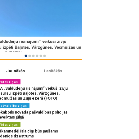
Jaunākās
Lasītākās
Vides ziņas
A „Saldūdeņu risinājumi” veikuši zivju
sursu izpēti Baļotes, Vārzgūnes,
ecmuižas un Zuju ezerā (FOTO)
Pašvaldību ziņas
ēkabpils novada pašvaldības policijas
veiktais jūlijā
Vides ziņas
ākamnedēļ īslaicīgi būs jaušams
udenīgs dzestrums