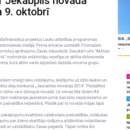
1 Jēkabpils novada
 9. oktobrī
līdzfinansētus projektus Lauku attīstības programmas
stenošanas stadijā. Pirmā ietvaros uzstādīti 3 trenažieri.
nometņu aprīkojumu Zasas vidusskolā. Savukārt otrs "Aktīvās
tā" nodrošinās iedzīvotāju veselīga un aktīva dzīvesveida
vieta, kurā aktīvi varēs atpūsties dažāda vecuma grupu
ešiem sniegt savu redzējumu, skatījumu uz dzīvi laukos un
SI
ojektu ideju konkursā „Jaunatnes inovācija 2014". Piedalīties
re
i dzīvo vai ir dzīvojuši novadā. Uz vienas līdz divām A4
V
ktam realizācijai jaunatnes jomā, kas būtu nepieciešams un
im pašvaldība nepiedāvā. Plašāk par to novada mājas lapā.
J
pa
lo pakalpojumu kvalitātes uzlabošanu pašvaldībās, notikušas
īgumu par ūdens skaitītāju rādījumu attālinātas nolasīšanas
N
di un uzstādīšanu Zasas pagastā. Tāpat notika divi
r