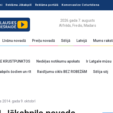
mi
Reklāma Jēkabpilī
Reklāma portālā
Komercavīze Ceturtdiena
2026.gada 7. augusts
Alfrēds, Fredis, Madars
Līvānu novadā
Preiļu novadā
Sēlijā
Latvijā
Mums rakst
LE KRUSTPUNKTOS
Nedēļas notikumu apskats
Ir Latgale mūsu
abpils šodien un rīt
Raidījumu cikls BEZ ROBEŽĀM
Sēlija sēj