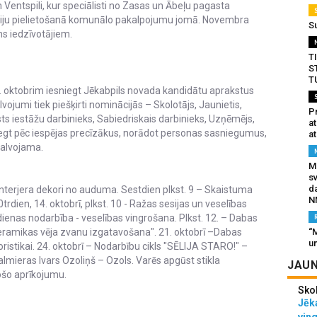
 Ventspili, kur speciālisti no Zasas un Ābeļu pagasta
ģiju pielietošanā komunālo pakalpojumu jomā. Novembra
S
s iedzīvotājiem.
T
S
T
7. oktobrim iesniegt Jēkabpils novada kandidātu aprakstus
jumi tiek piešķirti nominācijās – Skolotājs, Jaunietis,
Pr
ts iestāžu darbinieks, Sabiedriskais darbinieks, Uzņēmējs,
a
egt pēc iespējas precīzākus, norādot personas sasniegumus,
at
pbalvojama.
Mu
s
da
nterjera dekori no auduma. Sestdien plkst. 9 – Skaistuma
N
dien, 14. oktobrī, plkst. 10 - Ražas sesijas un veselības
dienas nodarbība - veselības vingrošana. Plkst. 12. – Dabas
eramikas vēja zvanu izgatavošana". 21. oktobrī –Dabas
“M
un
istikai. 24. oktobrī – Nodarbību cikls "SĒLIJA STARO!" –
almieras Ivars Ozoliņš – Ozols. Varēs apgūst stikla
JAUN
ošo aprīkojumu.
Sko
Jēka