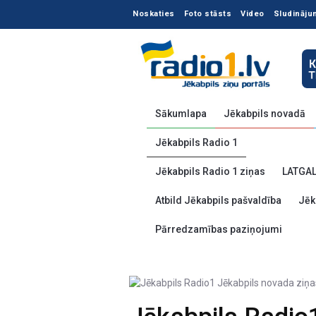
Noskaties
Foto stāsts
Video
Sludināju
Sākumlapa
Jēkabpils novadā
Jēkabpils Radio 1
Jēkabpils Radio 1 ziņas
LATGA
Atbild Jēkabpils pašvaldība
Jēk
Pārredzamības paziņojumi