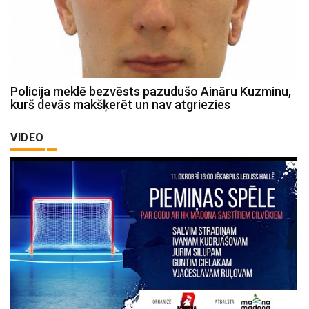
Policija meklē bezvēsts pazudušo Aināru Kuzminu,
kurš devās makšķerēt un nav atgriezies
VIDEO