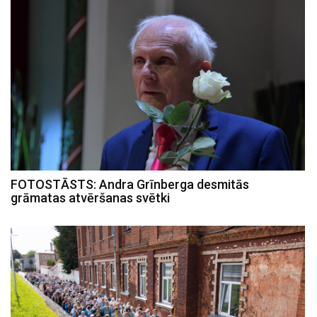
FOTOSTĀSTS: Andra Grīnberga desmitās
grāmatas atvēršanas svētki