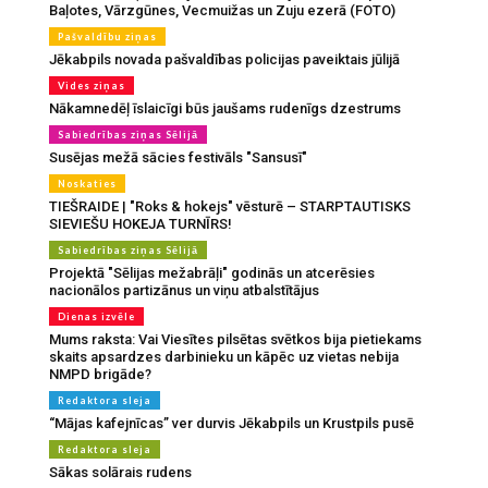
Baļotes, Vārzgūnes, Vecmuižas un Zuju ezerā (FOTO)
Pašvaldību ziņas
Jēkabpils novada pašvaldības policijas paveiktais jūlijā
Vides ziņas
Nākamnedēļ īslaicīgi būs jaušams rudenīgs dzestrums
Sabiedrības ziņas Sēlijā
Susējas mežā sācies festivāls "Sansusī"
Noskaties
TIEŠRAIDE | "Roks & hokejs" vēsturē – STARPTAUTISKS
SIEVIEŠU HOKEJA TURNĪRS!
Sabiedrības ziņas Sēlijā
Projektā "Sēlijas mežabrāļi" godinās un atcerēsies
nacionālos partizānus un viņu atbalstītājus
Dienas izvēle
Mums raksta: Vai Viesītes pilsētas svētkos bija pietiekams
skaits apsardzes darbinieku un kāpēc uz vietas nebija
NMPD brigāde?
Redaktora sleja
“Mājas kafejnīcas” ver durvis Jēkabpils un Krustpils pusē
Redaktora sleja
Sākas solārais rudens