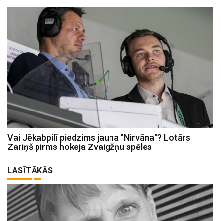
Vai Jēkabpilī piedzims jauna "Nirvāna"? Lotārs
Zariņš pirms hokeja Zvaigžņu spēles
LASĪTĀKĀS