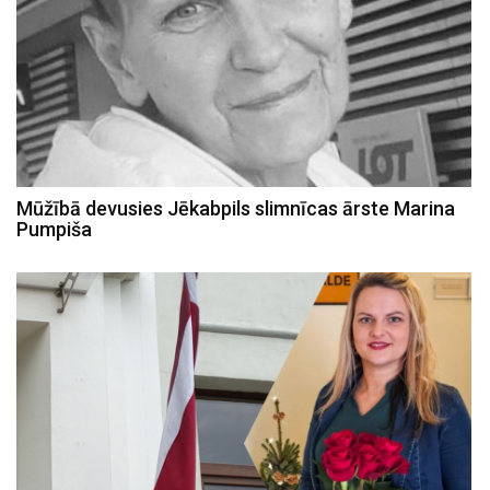
Mūžībā devusies Jēkabpils slimnīcas ārste Marina
Pumpiša