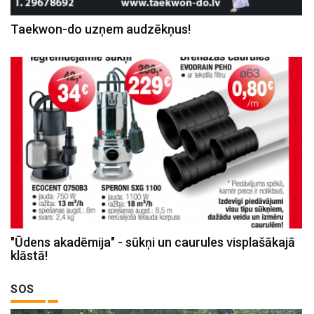
Taekwon-do uzņem audzēkņus!
"Ūdens akadēmija" - sūkņi un caurules visplašākajā
klāstā!
SOS