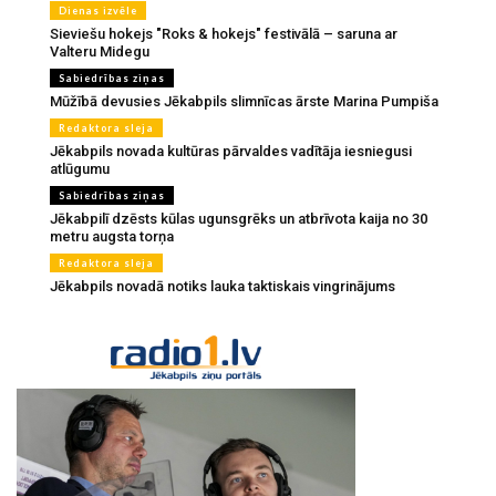
Dienas izvēle
Sieviešu hokejs "Roks & hokejs" festivālā – saruna ar
Valteru Midegu
Sabiedrības ziņas
Mūžībā devusies Jēkabpils slimnīcas ārste Marina Pumpiša
Redaktora sleja
Jēkabpils novada kultūras pārvaldes vadītāja iesniegusi
atlūgumu
Sabiedrības ziņas
Jēkabpilī dzēsts kūlas ugunsgrēks un atbrīvota kaija no 30
metru augsta torņa
Redaktora sleja
Jēkabpils novadā notiks lauka taktiskais vingrinājums