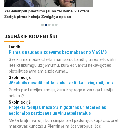
JAUNĀKIE KOMENTĀRI
Landhi
Pirmais naudas aizdevums bez maksas no ViaSMS
Sveiki, mani labie cilvēki, mani sauc Landhi, un es vēlos ātri
ieteikt likumīgu uzņēmumu, kurā es varētu nekavējoties
pieteikties ātrajam aizdevuma...
Skolnieciņš
Jēkabpils novadā notiks lauka taktiskais vingrinājums
Prieks par Latvijas armiju, kura ir spējīga aizstāvēt Latviju
nelaimē.
Skolnieciņš
Projektā "Sēlijas mežabrāļi" godinās un atcerēsies
nacionālos partizānus un viņu atbalstītājus
Meža brāļi ir varoņi, kuri cīnijās pret padomju okupāciju, pret
maskavas kundzību. Pieminēsim šos varoņus, šos