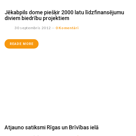
Jēkabpils dome piešķir 2000 latu līdzfinansējumu
diviem biedrību projektiem
30 septembris 2012
--
0 Komentāri
READE MORE
Atjauno satiksmi Rīgas un Brīvības ielā