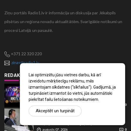
Ziņu portāls Radio1.lv ir informācija un diskusija par Jēkabpils
pilsētas un reģiona novadu aktualitātēm. Svarīgākie notikumi un
procesi Latvijā un pasaulē.
+371 22 320 220
zinas@radio1.lv
Lai optimizētu jūsu vietnes darbu, kā arī
REDAKTORA IZVĒLE
izveidotu mērķtiecīgu reklāmu, mēs
izmantojam sīkdatnes ("sīkfailus"). Gadījumā, ja
Noskaties
turpināsiet izmantot šo vietni, jūs automātiski
"Roks & Hokejs" | Gunāra Meijera piemiņas kauss
2026 | TIEŠRAIDE
piekrītat failu lietošanas noteikumiem.
augusts 08 , 2026
0
Akceptēt un turpināt
Sports
Vai Jēkabpilī piedzims jauna "Nirvāna"? Lotārs
Zariņš pirms hokeja Zvaigžņu spēles
augusts 07 , 2026
0