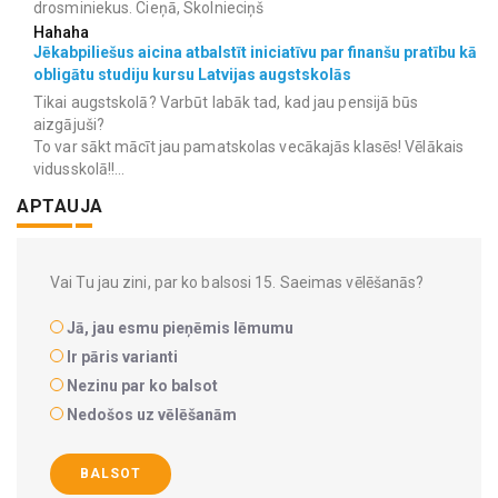
drosminiekus. Cieņā, Skolnieciņš
Hahaha
Jēkabpiliešus aicina atbalstīt iniciatīvu par finanšu pratību kā
obligātu studiju kursu Latvijas augstskolās
Tikai augstskolā? Varbūt labāk tad, kad jau pensijā būs
aizgājuši?
To var sākt mācīt jau pamatskolas vecākajās klasēs! Vēlākais
vidusskolā!!...
APTAUJA
Vai Tu jau zini, par ko balsosi 15. Saeimas vēlēšanās?
Jā, jau esmu pieņēmis lēmumu
Ir pāris varianti
Nezinu par ko balsot
Nedošos uz vēlēšanām
BALSOT