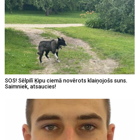
SOS! Sēlpilī Ķipu ciemā novērots klaiņojošs suns.
Saimniek, atsaucies!