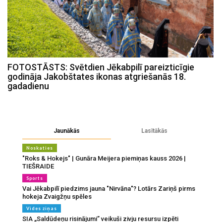
FOTOSTĀSTS: Svētdien Jēkabpilī pareizticīgie
godināja Jakobštates ikonas atgriešanās 18.
gadadienu
Jaunākās
Lasītākās
Noskaties
"Roks & Hokejs" | Gunāra Meijera piemiņas kauss 2026 |
TIEŠRAIDE
Sports
Vai Jēkabpilī piedzims jauna "Nirvāna"? Lotārs Zariņš pirms
hokeja Zvaigžņu spēles
Vides ziņas
SIA „Saldūdeņu risinājumi” veikuši zivju resursu izpēti