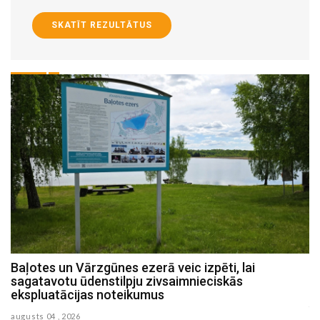
SKATĪT REZULTĀTUS
Baļotes un Vārzgūnes ezerā veic izpēti, lai
Par vairāk kā diviem miljoniem eiro pabeigta Ārijas
sagatavotu ūdenstilpju zivsaimnieciskās
Elksnes ielas pārbūve Jēkabpilī (FOTO)
ekspluatācijas noteikumus
julijs 31 , 2026
augusts 04 , 2026