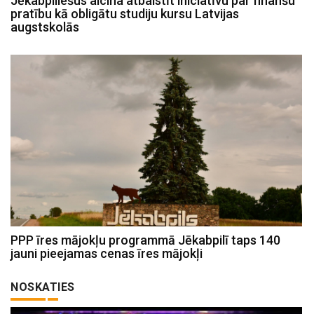
Jēkabpiliešus aicina atbalstīt iniciatīvu par finanšu
pratību kā obligātu studiju kursu Latvijas
augstskolās
PPP īres mājokļu programmā Jēkabpilī taps 140
jauni pieejamas cenas īres mājokļi
NOSKATIES