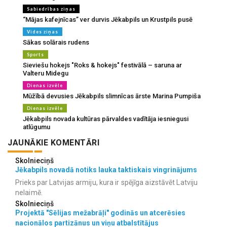
Sabiedrības ziņas
“Mājas kafejnīcas” ver durvis Jēkabpils un Krustpils pusē
Vides ziņas
Sākas solārais rudens
Sports
Sieviešu hokejs "Roks & hokejs" festivālā – saruna ar
Valteru Midegu
Dienas izvēle
Mūžībā devusies Jēkabpils slimnīcas ārste Marina Pumpiša
Dienas izvēle
Jēkabpils novada kultūras pārvaldes vadītāja iesniegusi
atlūgumu
JAUNĀKIE KOMENTĀRI
Skolnieciņš
Jēkabpils novadā notiks lauka taktiskais vingrinājums
Prieks par Latvijas armiju, kura ir spējīga aizstāvēt Latviju
nelaimē.
Skolnieciņš
Projektā "Sēlijas mežabrāļi" godinās un atcerēsies
nacionālos partizānus un viņu atbalstītājus