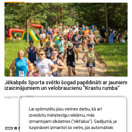
Jēkabpils Sporta svētki šogad papildināti ar jauniem
S
izaicinājumiem un velobraucienu “Krastu rumba”
n
p
augusts 04 , 2026
ju
ju
Lai optimizētu jūsu vietnes darbu, kā arī
izveidotu mērķtiecīgu reklāmu, mēs
izmantojam sīkdatnes ("sīkfailus"). Gadījumā, ja
turpināsiet izmantot šo vietni, jūs automātiski