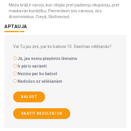
Meža brāļi ir varoņi, kuri cīnijās pret padomju okupāciju, pret
maskavas kundzību. Pieminēsim šos varoņus, šos
drosminiekus. Cieņā, Skolnieciņš
APTAUJA
Vai Tu jau zini, par ko balsosi 15. Saeimas vēlēšanās?
Jā, jau esmu pieņēmis lēmumu
Ir pāris varianti
Nezinu par ko balsot
Nedošos uz vēlēšanām
BALSOT
SKATĪT REZULTĀTUS