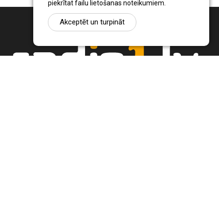
piekrītat failu lietošanas noteikumiem.
Akceptēt un turpināt
Ziņu portāls Radio1.lv ir informācija un diskusija par Jēkabpils
pilsētas un reģiona novadu aktualitātēm. Svarīgākie notikumi un
procesi Latvijā un pasaulē.
+371 22 320 220
zinas@radio1.lv