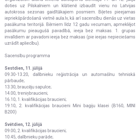
doties uz Pilskalniem un klātienē izbaudīt vienu no Latvijas
autokrosa sezonas gaidītākajiem posmiem. Biļetes pieejamas
iepriekšpārdošanā vietnē aula.lv, kā arī sacensību dienās uz vietas
pasākuma teritorijā. Bērniem līdz 12 gadu vecumam, apmeklējot
pasākumu pieaugušā pavadībā, ieeja bez maksas. 1. grupas
invalīdiem ar pavadoni ieeja bez maksas (pie ieejas nepieciešams
uzrādīt apliecību).
Sacensību programma
Sestdien, 11. jūlijā
09.30-13.20, dalībnieku reģistrācija un automašīnu tehniskā
pārbaude;
13.30, braucēju sapulce;
14.00, treniņbraucieni;
16.10, 1. kvalifikācijas braucieni;
19.10, 2. kvalifikācijas braucieni Mini bagiju klasei (B160, MINI
B200)
Svētdien, 12. jūlijā
09.00, 2. kvalifikācijas braucieni;
10.45, dalībnieku parāde;