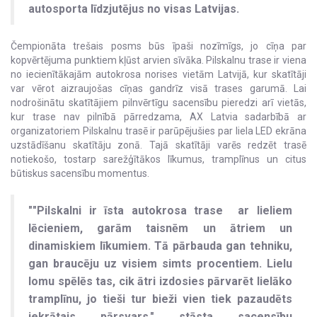
autosporta līdzjutējus no visas Latvijas.
Čempionāta trešais posms būs īpaši nozīmīgs, jo cīņa par
kopvērtējuma punktiem kļūst arvien sīvāka. Pilskalnu trase ir viena
no iecienītākajām autokrosa norises vietām Latvijā, kur skatītāji
var vērot aizraujošas cīņas gandrīz visā trases garumā. Lai
nodrošinātu skatītājiem pilnvērtīgu sacensību pieredzi arī vietās,
kur trase nav pilnībā pārredzama, AX Latvia sadarbībā ar
organizatoriem Pilskalnu trasē ir parūpējušies par liela LED ekrāna
uzstādīšanu skatītāju zonā. Tajā skatītāji varēs redzēt trasē
notiekošo, tostarp sarežģītākos līkumus, tramplīnus un citus
būtiskus sacensību momentus.
""Pilskalni ir īsta autokrosa trase ar lieliem
lēcieniem, garām taisnēm un ātriem un
dinamiskiem līkumiem. Tā pārbauda gan tehniku,
gan braucēju uz visiem simts procentiem. Lielu
lomu spēlēs tas, cik ātri izdosies pārvarēt lielāko
tramplīnu, jo tieši tur bieži vien tiek pazaudēts
iekrātais pārsvars," stāsta sacensību