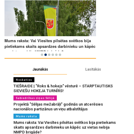
Jaunākās
Lasītākās
Noskaties
TIEŠRAIDE | "Roks & hokejs" vēsturē – STARPTAUTISKS
SIEVIEŠU HOKEJA TURNĪRS!
Sabiedrības ziņas Sēlijā
Projektā "Sēlijas mežabrāļi" godinās un atcerēsies
nacionālos partizānus un viņu atbalstītājus
Mums raksta
Mums raksta: Vai Viesītes pilsētas svētkos bija pietiekams
skaits apsardzes darbinieku un kāpēc uz vietas nebija
NMPD brigāde?