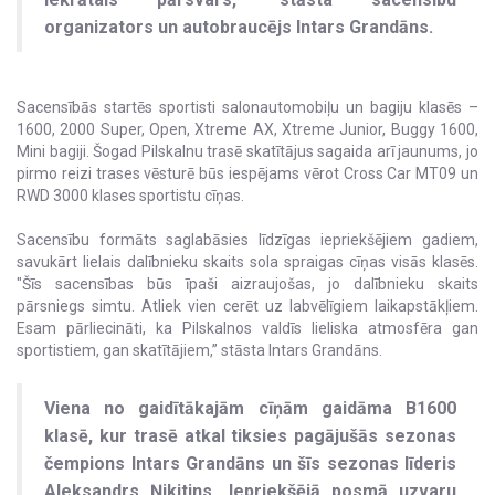
organizators un autobraucējs Intars Grandāns
.
Sacensībās startēs sportisti salonautomobiļu un bagiju klasēs –
1600, 2000 Super, Open, Xtreme AX, Xtreme Junior, Buggy 1600,
Mini bagiji. Šogad Pilskalnu trasē skatītājus sagaida arī jaunums, jo
pirmo reizi trases vēsturē būs iespējams vērot Cross Car MT09 un
RWD 3000 klases sportistu cīņas.
Sacensību formāts saglabāsies līdzīgas iepriekšējiem gadiem,
savukārt lielais dalībnieku skaits sola spraigas cīņas visās klasēs.
"Šīs sacensības būs īpaši aizraujošas, jo dalībnieku skaits
pārsniegs simtu. Atliek vien cerēt uz labvēlīgiem laikapstākļiem.
Esam pārliecināti, ka Pilskalnos valdīs lieliska atmosfēra gan
sportistiem, gan skatītājiem,” stāsta Intars Grandāns.
Viena no gaidītākajām cīņām gaidāma B1600
klasē, kur trasē atkal tiksies pagājušās sezonas
čempions Intars Grandāns un šīs sezonas līderis
Aleksandrs Ņikitins. Iepriekšējā posmā uzvaru