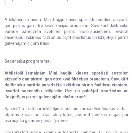
Atbilstoši izmaiņām Mini bagiju klases sportisti sestdien aizvadīs
gan pirmo, gan otro kvalifikācijas braucienu. Savukārt dalībnieku
parāde paredzēta svētdien pirms finālbraucieniem, ievadot
sacensību izšķirošo fāzi un pulcējot sportistus un līdzjutējus pirms
galvenajām cīņām trasē.
Sacensību programma:
Atbilstoši izmaiņām Mini bagiju klases sportisti sestdien
aizvadīs gan pirmo, gan otro kvalifikācijas braucienu. Savukārt
dalībnieku parāde paredzēta svētdien pirms finālbraucieniem,
ievadot sacensību izšķirošo fāzi un pulcējot sportistus un
līdzjutējus pirms galvenajām cīņām trasē.
Sacensību laikā apmeklētājiem būs pieejamas ēdināšanas vietas,
atpūtas zonas un citas aktivitātes, padarot nedēļas nogali par
aizraujošu galamērķi visai ģimenei.
Organizatori aicina ikvienu autosporta cienītāju 11. un 12. jūlijā