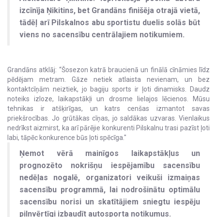
izcīnīja Ņikitins, bet Grandāns finišēja otrajā vietā,
tādēļ arī Pilskalnos abu sportistu duelis solās būt
viens no sacensību centrālajiem notikumiem.
Grandāns atklāj: “Šosezon katrā braucienā un finālā cīnāmies līdz
pēdējam metram. Gāze netiek atlaista nevienam, un bez
kontaktcīņām neiztiek, jo bagiju sports ir ļoti dinamisks. Daudz
noteiks izloze, laikapstākļi un drosme lielajos lēcienos. Mūsu
tehnikas ir atšķirīgas, un katrs cenšas izmantot savas
priekšrocības. Jo grūtākas cīņas, jo saldākas uzvaras. Vienlaikus
nedrīkst aizmirst, ka arī pārējie konkurenti Pilskalnu trasi pazīst ļoti
labi, tāpēc konkurence būs ļoti spēcīga."
Ņemot vērā mainīgos laikapstākļus un
prognozēto nokrišņu iespējamību sacensību
nedēļas nogalē, organizatori veikuši izmaiņas
sacensību programmā, lai nodrošinātu optimālu
sacensību norisi un skatītājiem sniegtu iespēju
pilnvērtīgi izbaudīt autosporta notikumus.