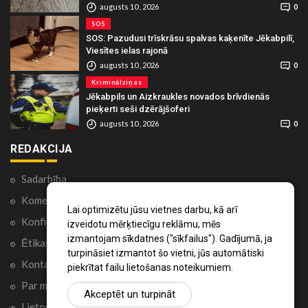
augusts 10 , 2026
0
SOS
SOS: Pazudusi trīskrāsu spalvas kaķenīte Jēkabpilī,
Viesītes ielas rajonā
augusts 10 , 2026
0
Kriminālziņas
Jēkabpils un Aizkraukles novados brīvdienās
pieķerti seši dzērājšoferi
augusts 10 , 2026
0
REDAKCIJA
Sadarbība
Komentāri portālā
Lai optimizētu jūsu vietnes darbu, kā arī
Konfidencialitātes politika
izveidotu mērķtiecīgu reklāmu, mēs
izmantojam sīkdatnes ("sīkfailus"). Gadījumā, ja
Ētikas kodekss
turpināsiet izmantot šo vietni, jūs automātiski
Kontakti
piekrītat failu lietošanas noteikumiem.
Par mums
Akceptēt un turpināt
Lietošanas noteikumi