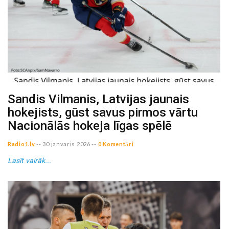
Sandis Vilmanis, Latvijas jaunais
hokejists, gūst savus pirmos vārtu
Nacionālās hokeja līgas spēlē
Radio1.lv
--
30 janvaris 2026
--
0 Komentāri
Lasīt vairāk...