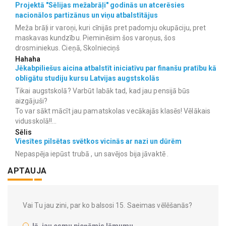
Projektā "Sēlijas mežabrāļi" godinās un atcerēsies
nacionālos partizānus un viņu atbalstītājus
Meža brāļi ir varoņi, kuri cīnijās pret padomju okupāciju, pret
maskavas kundzību. Pieminēsim šos varoņus, šos
drosminiekus. Cieņā, Skolnieciņš
Hahaha
Jēkabpiliešus aicina atbalstīt iniciatīvu par finanšu pratību kā
obligātu studiju kursu Latvijas augstskolās
Tikai augstskolā? Varbūt labāk tad, kad jau pensijā būs
aizgājuši?
To var sākt mācīt jau pamatskolas vecākajās klasēs! Vēlākais
vidusskolā!!...
Sēlis
Viesītes pilsētas svētkos vicinās ar nazi un dūrēm
Nepaspēja iepūst trubā , un savējos bija jāvaktē .
APTAUJA
Vai Tu jau zini, par ko balsosi 15. Saeimas vēlēšanās?