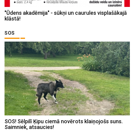
"Ūdens akadēmija" - sūkņi un caurules visplašākajā
klāstā!
SOS
SOS! Sēlpilī Ķipu ciemā novērots klaiņojošs suns.
Saimniek, atsaucies!