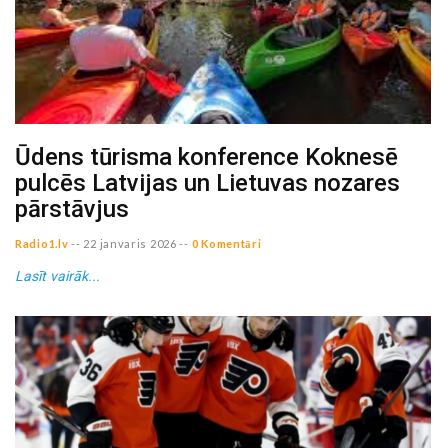
Ūdens tūrisma konference Koknesē
pulcēs Latvijas un Lietuvas nozares
pārstāvjus
Radio1.lv
--
22 janvaris 2026
--
0 Komentāri
Lasīt vairāk...