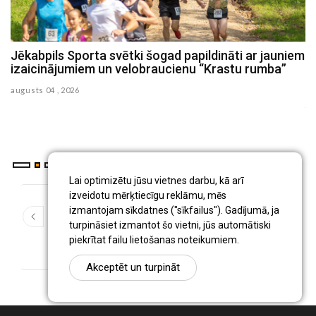
em
Sestdien Viesītes ezerā norisināsies Jēkabpils
novada Spiningošanas čempionāta no laivām 2.
posms
julijs 31 , 2026
Lai optimizētu jūsu vietnes darbu, kā arī
izveidotu mērķtiecīgu reklāmu, mēs
izmantojam sīkdatnes ("sīkfailus"). Gadījumā, ja
1
2
3
4
5
6
7
8
9
turpināsiet izmantot šo vietni, jūs automātiski
...
10
190
piekrītat failu lietošanas noteikumiem.
Akceptēt un turpināt