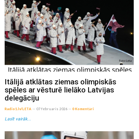
Itālijā atklātas ziemas olimpiskās
spēles ar vēsturē lielāko Latvijas
delegāciju
Radio1.lv/LETA
--
07 februaris 2026
--
0 Komentāri
Lasīt vairāk...