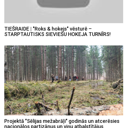
TIEŠRAIDE | "Roks & hokejs" vēsturē –
STARPTAUTISKS SIEVIEŠU HOKEJA TURNĪRS!
Projektā "Sēlijas mežabrāļi" godinās un atcerēsies
nacionālos partizānus un viņu atbalstītājus