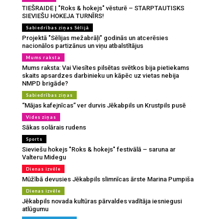
TIEŠRAIDE | "Roks & hokejs" vēsturē – STARPTAUTISKS
SIEVIEŠU HOKEJA TURNĪRS!
Sabiedrības ziņas Sēlijā
Projektā "Sēlijas mežabrāļi" godinās un atcerēsies
nacionālos partizānus un viņu atbalstītājus
Mums raksta
Mums raksta: Vai Viesītes pilsētas svētkos bija pietiekams
skaits apsardzes darbinieku un kāpēc uz vietas nebija
NMPD brigāde?
Sabiedrības ziņas
“Mājas kafejnīcas” ver durvis Jēkabpils un Krustpils pusē
Vides ziņas
Sākas solārais rudens
Sports
Sieviešu hokejs "Roks & hokejs" festivālā – saruna ar
Valteru Midegu
Dienas izvēle
Mūžībā devusies Jēkabpils slimnīcas ārste Marina Pumpiša
Dienas izvēle
Jēkabpils novada kultūras pārvaldes vadītāja iesniegusi
atlūgumu