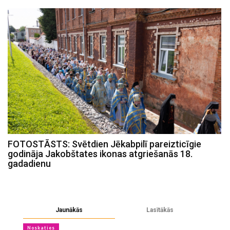
FOTOSTĀSTS: Svētdien Jēkabpilī pareizticīgie
godināja Jakobštates ikonas atgriešanās 18.
gadadienu
Jaunākās
Lasītākās
Noskaties