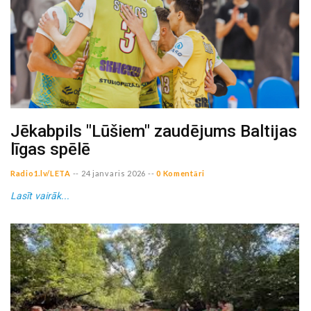
Jēkabpils "Lūšiem" zaudējums Baltijas
līgas spēlē
Radio1.lv/LETA
--
24 janvaris 2026
--
0 Komentāri
Lasīt vairāk...