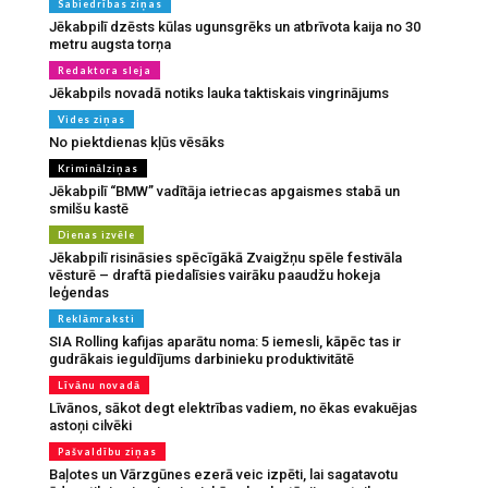
Sabiedrības ziņas
Jēkabpilī dzēsts kūlas ugunsgrēks un atbrīvota kaija no 30
metru augsta torņa
Redaktora sleja
Jēkabpils novadā notiks lauka taktiskais vingrinājums
Vides ziņas
No piektdienas kļūs vēsāks
Kriminālziņas
Jēkabpilī “BMW” vadītāja ietriecas apgaismes stabā un
smilšu kastē
Dienas izvēle
Jēkabpilī risināsies spēcīgākā Zvaigžņu spēle festivāla
vēsturē – draftā piedalīsies vairāku paaudžu hokeja
leģendas
Reklāmraksti
SIA Rolling kafijas aparātu noma: 5 iemesli, kāpēc tas ir
gudrākais ieguldījums darbinieku produktivitātē
Līvānu novadā
Līvānos, sākot degt elektrības vadiem, no ēkas evakuējas
astoņi cilvēki
Pašvaldību ziņas
Baļotes un Vārzgūnes ezerā veic izpēti, lai sagatavotu