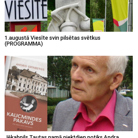
1.augustā Viesīte svin pilsētas svētkus
(PROGRAMMA)
Jēkabpils Tautas namā piektdien notiks Andra