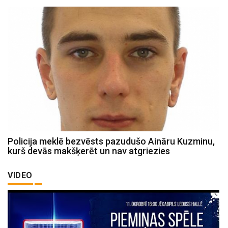
Policija meklē bezvēsts pazudušo Aināru Kuzminu,
kurš devās makšķerēt un nav atgriezies
VIDEO