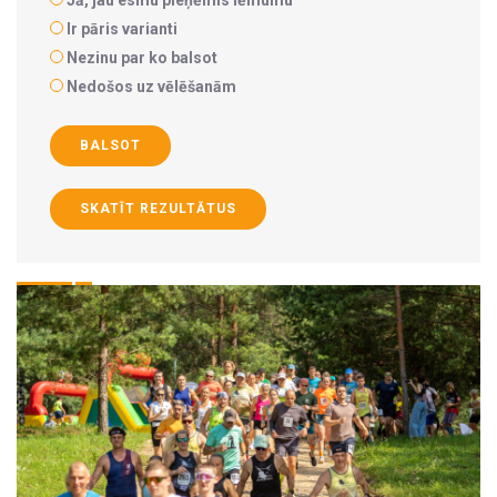
Jā, jau esmu pieņēmis lēmumu
Ir pāris varianti
Nezinu par ko balsot
Nedošos uz vēlēšanām
BALSOT
SKATĪT REZULTĀTUS