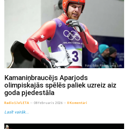
Kamaniņbraucējs Aparjods
olimpiskajās spēlēs paliek uzreiz aiz
goda pjedestāla
Radio1.lv/LETA
--
08 februaris 2026
--
0 Komentāri
Lasīt vairāk...