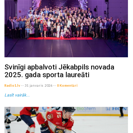
Svinīgi apbalvoti Jēkabpils novada
2025. gada sporta laureāti
Radio1.lv
--
31 janvaris 2026
--
0 Komentāri
Lasīt vairāk...