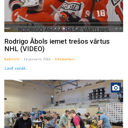
Rodrigo Ābols iemet trešos vārtus
NHL (VIDEO)
Radio1.lv
--
16 janvaris 2026
--
0 Komentāri
Lasīt vairāk...