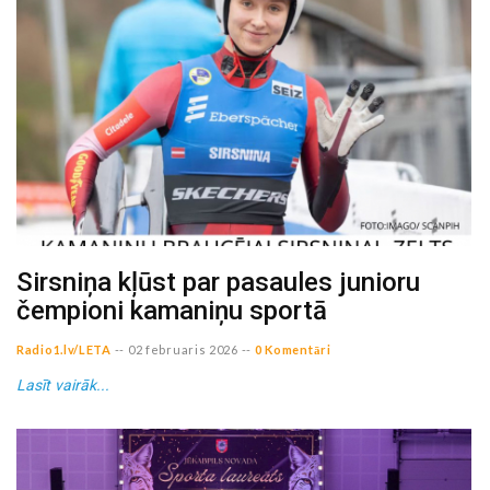
Sirsniņa kļūst par pasaules junioru
čempioni kamaniņu sportā
Radio1.lv/LETA
--
02 februaris 2026
--
0 Komentāri
Lasīt vairāk...