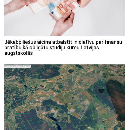
Jēkabpiliešus aicina atbalstīt iniciatīvu par finanšu
pratību kā obligātu studiju kursu Latvijas
augstskolās