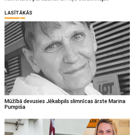
LASĪTĀKĀS
Mūžībā devusies Jēkabpils slimnīcas ārste Marina
Pumpiša