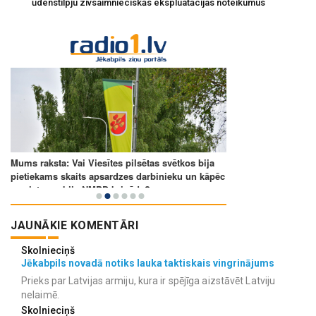
ūdenstilpju zivsaimnieciskās ekspluatācijas noteikumus
JAUNĀKIE KOMENTĀRI
Skolnieciņš
Jēkabpils novadā notiks lauka taktiskais vingrinājums
Prieks par Latvijas armiju, kura ir spējīga aizstāvēt Latviju
nelaimē.
Skolnieciņš