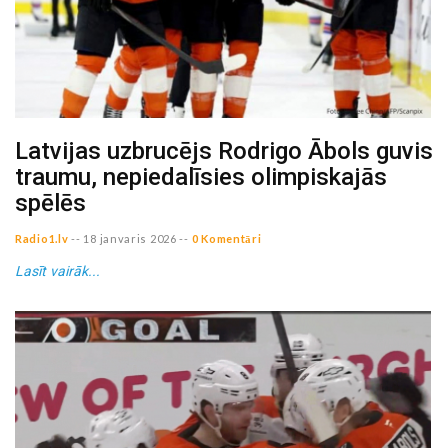
Latvijas uzbrucējs Rodrigo Ābols guvis
traumu, nepiedalīsies olimpiskajās
spēlēs
Radio1.lv
--
18 janvaris 2026
--
0 Komentāri
Lasīt vairāk...