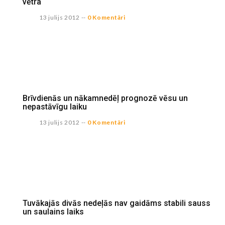
vētra
13 julijs 2012
--
0 Komentāri
Brīvdienās un nākamnedēļ prognozē vēsu un
nepastāvīgu laiku
13 julijs 2012
--
0 Komentāri
Tuvākajās divās nedeļās nav gaidāms stabili sauss
un saulains laiks