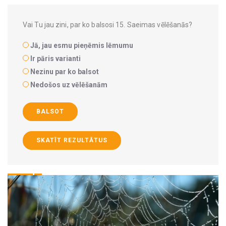
Vai Tu jau zini, par ko balsosi 15. Saeimas vēlēšanās?
Jā, jau esmu pieņēmis lēmumu
Ir pāris varianti
Nezinu par ko balsot
Nedošos uz vēlēšanām
BALSOT
SKATĪT REZULTĀTUS