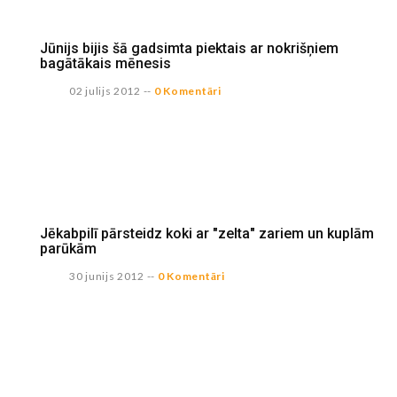
Jūnijs bijis šā gadsimta piektais ar nokrišņiem
bagātākais mēnesis
02 julijs 2012
--
0 Komentāri
Jēkabpilī pārsteidz koki ar "zelta" zariem un kuplām
parūkām
30 junijs 2012
--
0 Komentāri