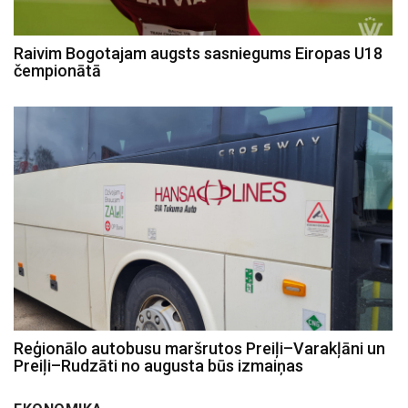
Raivim Bogotajam augsts sasniegums Eiropas U18
čempionātā
Reģionālo autobusu maršrutos Preiļi–Varakļāni un
Preiļi–Rudzāti no augusta būs izmaiņas