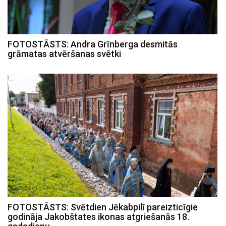
FOTOSTĀSTS: Andra Grīnberga desmitās
grāmatas atvēršanas svētki
FOTOSTĀSTS: Svētdien Jēkabpilī pareizticīgie
godināja Jakobštates ikonas atgriešanās 18.