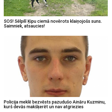
SOS! Sēlpilī Ķipu ciemā novērots klaiņojošs suns.
Saimniek, atsaucies!
Policija meklē bezvēsts pazudušo Aināru Kuzminu,
kurš devās makšķerēt un nav atgriezies