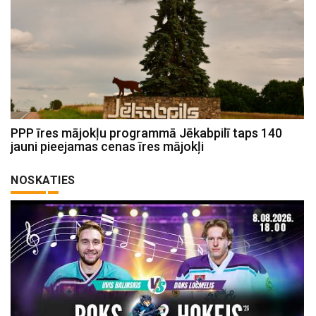
PPP īres mājokļu programmā Jēkabpilī taps 140
jauni pieejamas cenas īres mājokļi
NOSKATIES