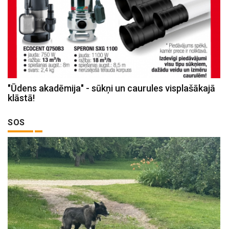
"Ūdens akadēmija" - sūkņi un caurules visplašākajā
klāstā!
SOS