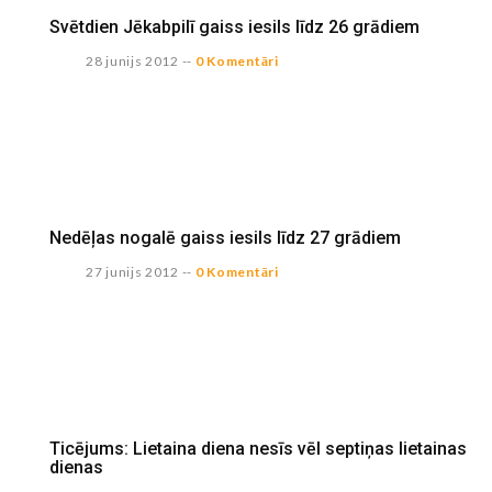
Svētdien Jēkabpilī gaiss iesils līdz 26 grādiem
28 junijs 2012
--
0 Komentāri
Nedēļas nogalē gaiss iesils līdz 27 grādiem
27 junijs 2012
--
0 Komentāri
Ticējums: Lietaina diena nesīs vēl septiņas lietainas
dienas