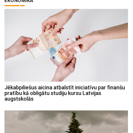
EKONOMIKA
Jēkabpiliešus aicina atbalstīt iniciatīvu par finanšu
pratību kā obligātu studiju kursu Latvijas
augstskolās