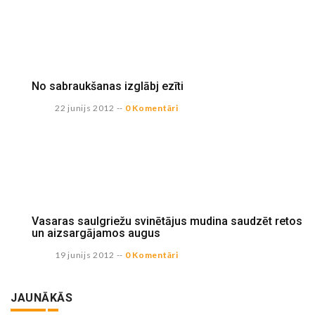
No sabraukšanas izglābj ezīti
22 junijs 2012
--
0 Komentāri
Vasaras saulgriežu svinētājus mudina saudzēt retos
un aizsargājamos augus
19 junijs 2012
--
0 Komentāri
JAUNĀKĀS