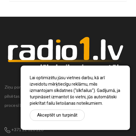
Lai optimizētu jūsu vietnes darbu, kā arī
izveidotu mērķtiecīgu reklāmu, mēs
Ziņu portāls Radio1.lv ir informācija un diskusija par Jēkabpils
izmantojam sīkdatnes ("sīkfailus"). Gadījumā, ja
pilsētas un reģiona novadu aktualitātēm. Svarīgākie notikumi un
turpināsiet izmantot šo vietni, jūs automātiski
piekrītat failu lietošanas noteikumiem.
procesi Latvijā un pasaulē.
Akceptēt un turpināt
+371 22 320 220