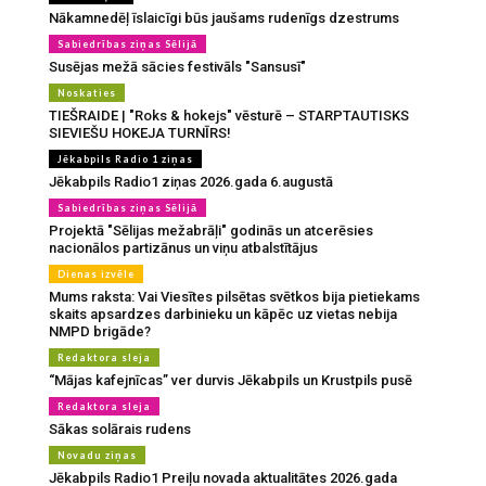
Nākamnedēļ īslaicīgi būs jaušams rudenīgs dzestrums
Sabiedrības ziņas Sēlijā
Susējas mežā sācies festivāls "Sansusī"
Noskaties
TIEŠRAIDE | "Roks & hokejs" vēsturē – STARPTAUTISKS
SIEVIEŠU HOKEJA TURNĪRS!
Jēkabpils Radio 1 ziņas
Jēkabpils Radio1 ziņas 2026.gada 6.augustā
Sabiedrības ziņas Sēlijā
Projektā "Sēlijas mežabrāļi" godinās un atcerēsies
nacionālos partizānus un viņu atbalstītājus
Dienas izvēle
Mums raksta: Vai Viesītes pilsētas svētkos bija pietiekams
skaits apsardzes darbinieku un kāpēc uz vietas nebija
NMPD brigāde?
Redaktora sleja
“Mājas kafejnīcas” ver durvis Jēkabpils un Krustpils pusē
Redaktora sleja
Sākas solārais rudens
Novadu ziņas
Jēkabpils Radio1 Preiļu novada aktualitātes 2026.gada