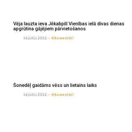
Vēja lauzta ieva Jēkabpilī Vienības ielā divas dienas
apgrūtina gājējiem pārvietošanos
16 julijs 2012
--
0 Komentāri
Šonedēļ gaidāms vēss un lietains laiks
16 julijs 2012
--
0 Komentāri