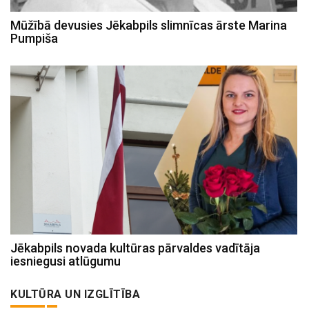
Mūžībā devusies Jēkabpils slimnīcas ārste Marina
Pumpiša
Jēkabpils novada kultūras pārvaldes vadītāja
iesniegusi atlūgumu
KULTŪRA UN IZGLĪTĪBA