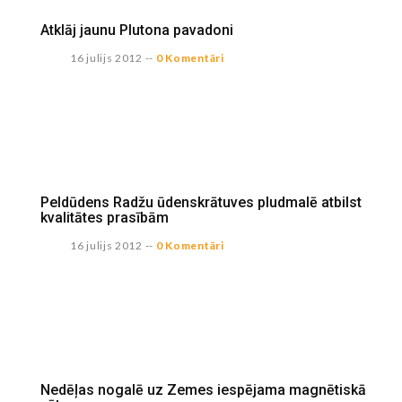
Atklāj jaunu Plutona pavadoni
16 julijs 2012
--
0 Komentāri
Peldūdens Radžu ūdenskrātuves pludmalē atbilst
kvalitātes prasībām
16 julijs 2012
--
0 Komentāri
Nedēļas nogalē uz Zemes iespējama magnētiskā