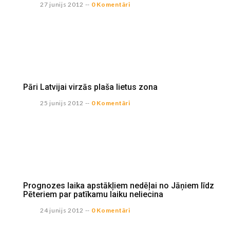
27 junijs 2012
--
0 Komentāri
Pāri Latvijai virzās plaša lietus zona
25 junijs 2012
--
0 Komentāri
Prognozes laika apstākļiem nedēļai no Jāņiem līdz
Pēteriem par patīkamu laiku neliecina
24 junijs 2012
--
0 Komentāri