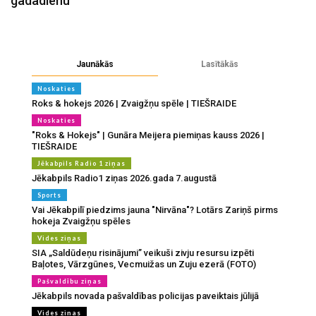
gadadienu
Jaunākās
Lasītākās
Noskaties
Roks & hokejs 2026 | Zvaigžņu spēle | TIEŠRAIDE
Noskaties
"Roks & Hokejs" | Gunāra Meijera piemiņas kauss 2026 |
TIEŠRAIDE
Jēkabpils Radio 1 ziņas
Jēkabpils Radio1 ziņas 2026.gada 7.augustā
Sports
Vai Jēkabpilī piedzims jauna "Nirvāna"? Lotārs Zariņš pirms
hokeja Zvaigžņu spēles
Vides ziņas
SIA „Saldūdeņu risinājumi” veikuši zivju resursu izpēti
Baļotes, Vārzgūnes, Vecmuižas un Zuju ezerā (FOTO)
Pašvaldību ziņas
Jēkabpils novada pašvaldības policijas paveiktais jūlijā
Vides ziņas