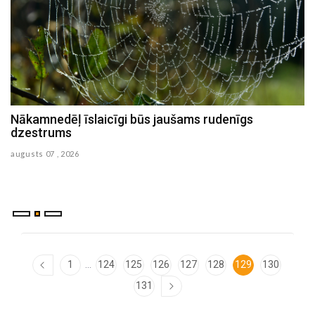
No piektdienas kļūs vēsāks
augusts 05 , 2026
...
1
124
125
126
127
128
129
130
131