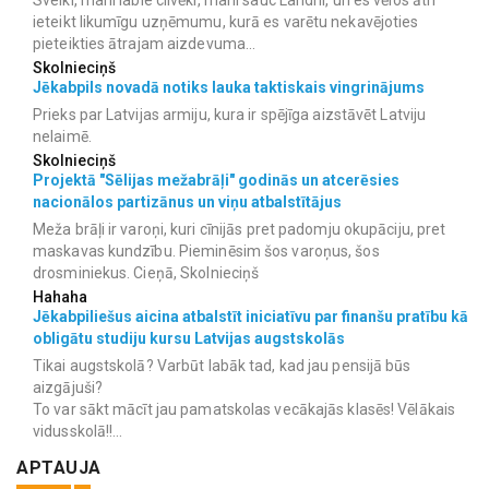
Sveiki, mani labie cilvēki, mani sauc Landhi, un es vēlos ātri
ieteikt likumīgu uzņēmumu, kurā es varētu nekavējoties
pieteikties ātrajam aizdevuma...
Skolnieciņš
Jēkabpils novadā notiks lauka taktiskais vingrinājums
Prieks par Latvijas armiju, kura ir spējīga aizstāvēt Latviju
nelaimē.
Skolnieciņš
Projektā "Sēlijas mežabrāļi" godinās un atcerēsies
nacionālos partizānus un viņu atbalstītājus
Meža brāļi ir varoņi, kuri cīnijās pret padomju okupāciju, pret
maskavas kundzību. Pieminēsim šos varoņus, šos
drosminiekus. Cieņā, Skolnieciņš
Hahaha
Jēkabpiliešus aicina atbalstīt iniciatīvu par finanšu pratību kā
obligātu studiju kursu Latvijas augstskolās
Tikai augstskolā? Varbūt labāk tad, kad jau pensijā būs
aizgājuši?
To var sākt mācīt jau pamatskolas vecākajās klasēs! Vēlākais
vidusskolā!!...
APTAUJA