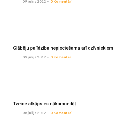
09 julijs 2012
--
0 Komentāri
Glābēju palīdzība nepieciešama arī dzīvniekiem
09 julijs 2012
--
0 Komentāri
Tveice atkāpsies nākamnedēļ
08 julijs 2012
--
0 Komentāri