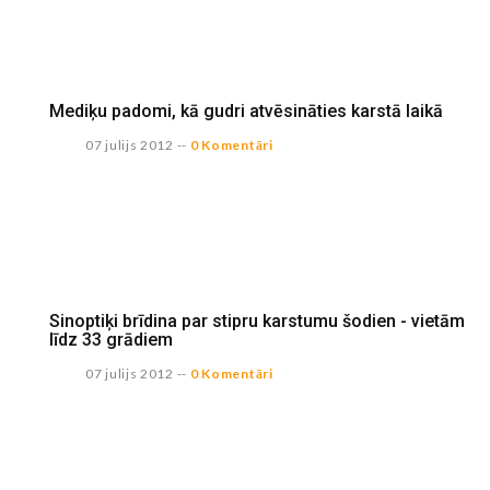
Mediķu padomi, kā gudri atvēsināties karstā laikā
07 julijs 2012
--
0 Komentāri
Sinoptiķi brīdina par stipru karstumu šodien - vietām
līdz 33 grādiem
07 julijs 2012
--
0 Komentāri