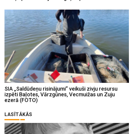
SIA „Saldūdeņu risinājumi” veikuši zivju resursu
izpēti Baļotes, Vārzgūnes, Vecmuižas un Zuju
ezerā (FOTO)
LASĪTĀKĀS