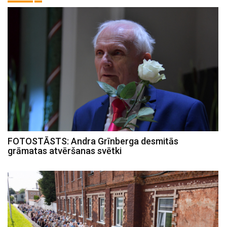
FOTOSTĀSTS: Andra Grīnberga desmitās
grāmatas atvēršanas svētki