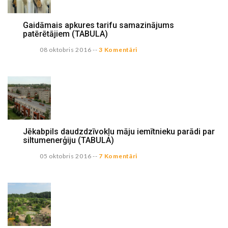
Gaidāmais apkures tarifu samazinājums
patērētājiem (TABULA)
08 oktobris 2016
--
3 Komentāri
Jēkabpils daudzdzīvokļu māju iemītnieku parādi par
siltumenerģiju (TABULA)
05 oktobris 2016
--
7 Komentāri