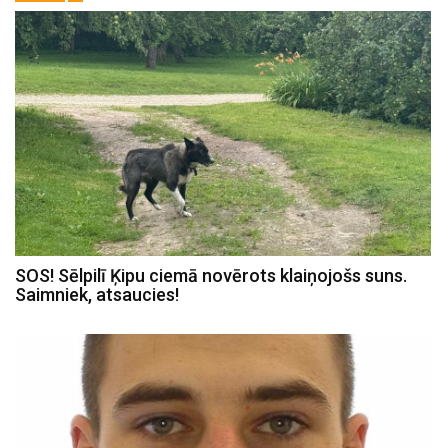
SOS! Sēlpilī Ķipu ciemā novērots klaiņojošs suns.
Saimniek, atsaucies!