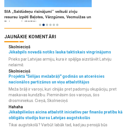
JAUNĀKIE KOMENTĀRI
Skolnieciņš
Jēkabpils novadā notiks lauka taktiskais vingrinājums
Prieks par Latvijas armiju, kura ir spējīga aizstāvēt Latviju
nelaimē.
Skolnieciņš
Projektā "Sēlijas mežabrāļi" godinās un atcerēsies
nacionālos partizānus un viņu atbalstītājus
Meža brāļi ir varoņi, kuri cīnijās pret padomju okupāciju, pret
maskavas kundzību. Pieminēsim šos varoņus, šos
drosminiekus. Cieņā, Skolnieciņš
Hahaha
Jēkabpiliešus aicina atbalstīt iniciatīvu par finanšu pratību kā
obligātu studiju kursu Latvijas augstskolās
Tikai augstskolā? Varbūt labāk tad, kad jau pensijā būs