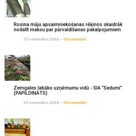
Rosina māju apsaimniekošanas rēķinos skaidrāk
nodalīt maksu par pārvaldīšanas pakalpojumiem
27 novembris 2016
--
0 Komentāri
Zemgales labāko uzņēmumu vidū - SIA “Sedumi”
(PAPILDINĀTS)
25 novembris 2016
--
0 Komentāri