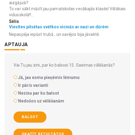
aizgājuši?
To var sākt mācīt jau pamatskolas vecākajās klasēs! Vēlākais
vidusskolā!!...
Sēlis
Viesītes pilsētas svētkos vicinās ar nazi un dūrēm
Nepaspēja iepūst trubā , un savējos bija jāvaktē .
APTAUJA
Vai Tu jau zini, par ko balsosi 15. Saeimas vēlēšanās?
Jā, jau esmu pieņēmis lēmumu
Ir pāris varianti
Nezinu par ko balsot
Nedošos uz vēlēšanām
BALSOT
SKATĪT REZULTĀTUS