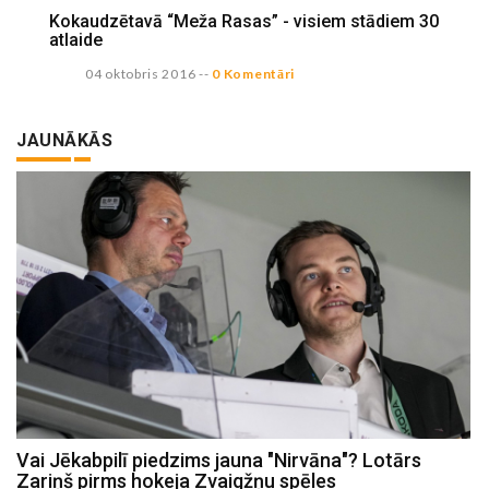
Kokaudzētavā “Meža Rasas” - visiem stādiem 30
atlaide
04 oktobris 2016
--
0 Komentāri
JAUNĀKĀS
Vai Jēkabpilī piedzims jauna "Nirvāna"? Lotārs
Zariņš pirms hokeja Zvaigžņu spēles