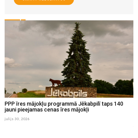
PPP īres mājokļu programmā Jēkabpilī taps 140
Jēkabpils novada dome atbalsta vēja elektrostaciju
jauni pieejamas cenas īres mājokļi
parka būvniecību Vīpes un Mežāres pagastu
teritorijā
julijs 30 , 2026
julijs 20 , 2026