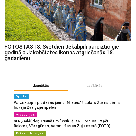
FOTOSTĀSTS: Svētdien Jēkabpilī pareizticīgie
godināja Jakobštates ikonas atgriešanās 18.
gadadienu
Jaunākās
Lasītākās
Sports
Vai Jēkabpilī piedzims jauna "Nirvāna"? Lotārs Zariņš pirms
hokeja Zvaigžņu spēles
Vides ziņas
SIA „Saldūdeņu risinājumi” veikuši zivju resursu izpēti
Baļotes, Vārzgūnes, Vecmuižas un Zuju ezerā (FOTO)
Pašvaldību ziņas