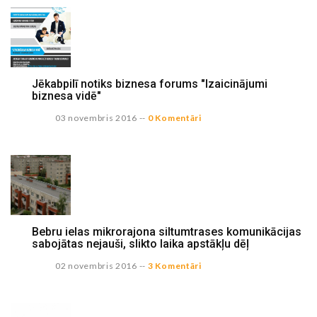
Jēkabpilī notiks biznesa forums "Izaicinājumi
biznesa vidē"
03 novembris 2016
--
0 Komentāri
Bebru ielas mikrorajona siltumtrases komunikācijas
sabojātas nejauši, slikto laika apstākļu dēļ
02 novembris 2016
--
3 Komentāri