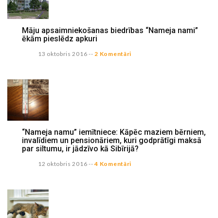
Māju apsaimniekošanas biedrības “Nameja nami”
ēkām pieslēdz apkuri
13 oktobris 2016
--
2 Komentāri
“Nameja namu” iemītniece: Kāpēc maziem bērniem,
invalīdiem un pensionāriem, kuri godprātīgi maksā
par siltumu, ir jādzīvo kā Sibīrijā?
12 oktobris 2016
--
4 Komentāri