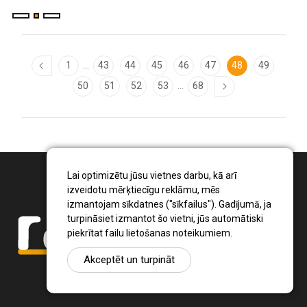
...
1
43
44
45
46
47
48
49
...
50
51
52
53
68
Lai optimizētu jūsu vietnes darbu, kā arī
izveidotu mērķtiecīgu reklāmu, mēs
izmantojam sīkdatnes ("sīkfailus"). Gadījumā, ja
turpināsiet izmantot šo vietni, jūs automātiski
piekrītat failu lietošanas noteikumiem.
Akceptēt un turpināt