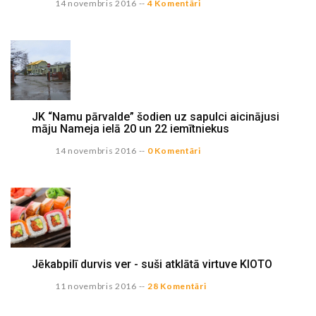
14 novembris 2016
--
4 Komentāri
JK “Namu pārvalde” šodien uz sapulci aicinājusi
māju Nameja ielā 20 un 22 iemītniekus
14 novembris 2016
--
0 Komentāri
Jēkabpilī durvis ver - suši atklātā virtuve KIOTO
11 novembris 2016
--
28 Komentāri