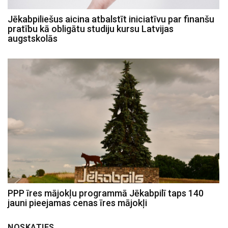
Jēkabpiliešus aicina atbalstīt iniciatīvu par finanšu
pratību kā obligātu studiju kursu Latvijas
augstskolās
PPP īres mājokļu programmā Jēkabpilī taps 140
jauni pieejamas cenas īres mājokļi
NOSKATIES