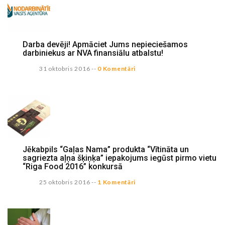
Darba devēji! Apmāciet Jums nepieciešamos
darbiniekus ar NVA finansiālu atbalstu!
31 oktobris 2016
--
0 Komentāri
Jēkabpils “Gaļas Nama” produkta “Vītināta un
sagriezta aļņa šķiņķa” iepakojums iegūst pirmo vietu
“Riga Food 2016” konkursā
25 oktobris 2016
--
1 Komentāri