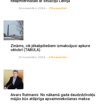
neapmierinātāki ar situāciju Latvijā
16 novembris 2016
--
0 Komentāri
Zināms, cik jēkabpiliešiem izmaksājusi apkure
oktobrī (TABULA)
15 novembris 2016
--
4 Komentāri
Aivars Rutmanis: No nākamā gada daudzdzīvokļu
mājās būs atšķirīga apsaimniekošanas maksa