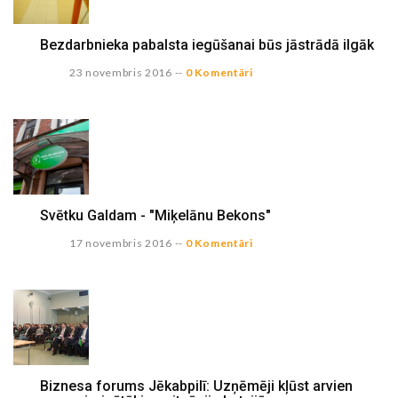
Bezdarbnieka pabalsta iegūšanai būs jāstrādā ilgāk
23 novembris 2016
--
0 Komentāri
Svētku Galdam - "Miķelānu Bekons"
17 novembris 2016
--
0 Komentāri
Biznesa forums Jēkabpilī: Uzņēmēji kļūst arvien