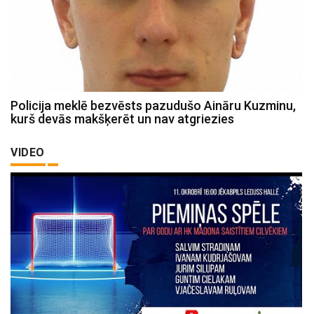
Policija meklē bezvēsts pazudušo Aināru Kuzminu,
kurš devās makšķerēt un nav atgriezies
VIDEO