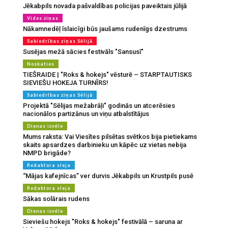
Jēkabpils novada pašvaldības policijas paveiktais jūlijā
Vides ziņas
Nākamnedēļ īslaicīgi būs jaušams rudenīgs dzestrums
Sabiedrības ziņas Sēlijā
Susējas mežā sācies festivāls "Sansusī"
Noskaties
TIEŠRAIDE | "Roks & hokejs" vēsturē – STARPTAUTISKS
SIEVIEŠU HOKEJA TURNĪRS!
Sabiedrības ziņas Sēlijā
Projektā "Sēlijas mežabrāļi" godinās un atcerēsies
nacionālos partizānus un viņu atbalstītājus
Dienas izvēle
Mums raksta: Vai Viesītes pilsētas svētkos bija pietiekams
skaits apsardzes darbinieku un kāpēc uz vietas nebija
NMPD brigāde?
Redaktora sleja
“Mājas kafejnīcas” ver durvis Jēkabpils un Krustpils pusē
Redaktora sleja
Sākas solārais rudens
Dienas izvēle
Sieviešu hokejs "Roks & hokejs" festivālā – saruna ar