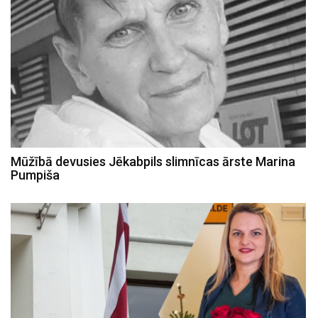
Mūžībā devusies Jēkabpils slimnīcas ārste Marina
Pumpiša