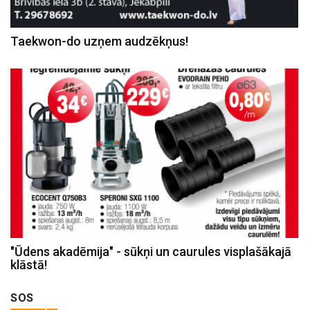
Taekwon-do uzņem audzēkņus!
"Ūdens akadēmija" - sūkņi un caurules visplašākajā
klāstā!
SOS