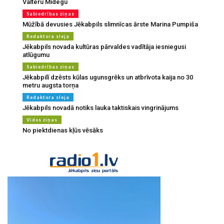
Valteru Midegu
Sabiedrības ziņas
Mūžībā devusies Jēkabpils slimnīcas ārste Marina Pumpiša
Redaktora sleja
Jēkabpils novada kultūras pārvaldes vadītāja iesniegusi
atlūgumu
Sabiedrības ziņas
Jēkabpilī dzēsts kūlas ugunsgrēks un atbrīvota kaija no 30
metru augsta torņa
Redaktora sleja
Jēkabpils novadā notiks lauka taktiskais vingrinājums
Vides ziņas
No piektdienas kļūs vēsāks