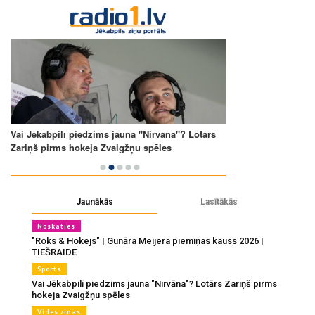
Jaunākās
Lasītākās
Noskaties
"Roks & Hokejs" | Gunāra Meijera piemiņas kauss 2026 |
TIEŠRAIDE
Sports
Vai Jēkabpilī piedzims jauna "Nirvāna"? Lotārs Zariņš pirms
hokeja Zvaigžņu spēles
Vides ziņas