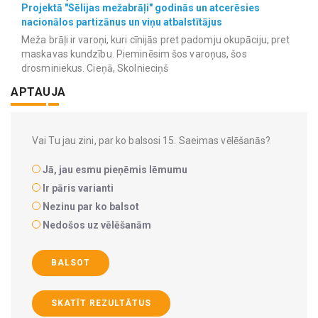
Projektā "Sēlijas mežabrāļi" godinās un atcerēsies
nacionālos partizānus un viņu atbalstītājus
Meža brāļi ir varoņi, kuri cīnijās pret padomju okupāciju, pret
maskavas kundzību. Pieminēsim šos varoņus, šos
drosminiekus. Cieņā, Skolnieciņš
APTAUJA
Vai Tu jau zini, par ko balsosi 15. Saeimas vēlēšanās?
Jā, jau esmu pieņēmis lēmumu
Ir pāris varianti
Nezinu par ko balsot
Nedošos uz vēlēšanām
BALSOT
SKATĪT REZULTĀTUS