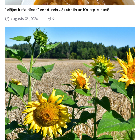
“Mājas kafejnīcas” ver durvis Jēkabpils un Krustpils pusē
augusts 06 , 2026
0