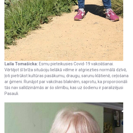
Laila Tomašicka:
Esmu pieteikusies Covid-19 vakciēšanai.
Vērtējot šī brīža situāciju lielākā vēlme ir atgriezties normālā dzīvē,
ļoti pietrūkst kultūras pasākumu, draugu, sarunu klātienē, ceļošana
ar ģimeni. Runājot par vakcīnas blaknēm, saprotu, ka proporcionāli
tās nav salīdzināmās ar šo slimību, kas uz šodienu ir paralizējusi
Pasauli.