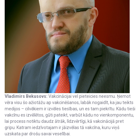
Vladimirs Bekusovs:
Vakcinācijai vel pieteicies neesmu. Ņemot
vēra visu šo ažiotāžu ap vakcinēšanos, labāk nogaidīt, ka jau teikts
medijos – cilvēkiem ir izvēles tiesības, un es tam piekrītu. Kādu tieši
vakcīnu es izvēlētos, gūti pateikt, varbūt kādu no vienkomponentu,
lai process notiktu daudz ātrāk, līdzvērtīgi, kā vakcinācijā pret
gripu. Katram iedzīvotajam ir jāizvēlas tā vakcīna, kuru viņš
uzskata par drošu savai veselībai.