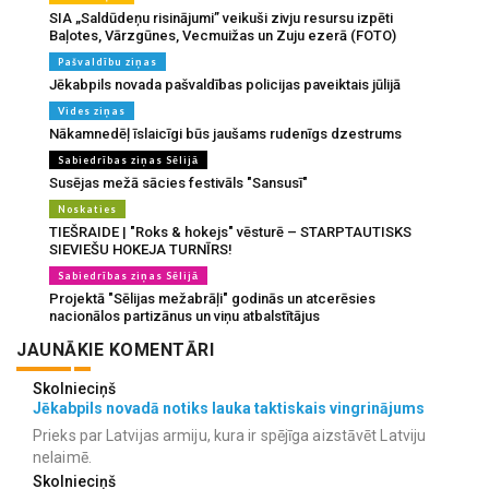
SIA „Saldūdeņu risinājumi” veikuši zivju resursu izpēti
Baļotes, Vārzgūnes, Vecmuižas un Zuju ezerā (FOTO)
Pašvaldību ziņas
Jēkabpils novada pašvaldības policijas paveiktais jūlijā
Vides ziņas
Nākamnedēļ īslaicīgi būs jaušams rudenīgs dzestrums
Sabiedrības ziņas Sēlijā
Susējas mežā sācies festivāls "Sansusī"
Noskaties
TIEŠRAIDE | "Roks & hokejs" vēsturē – STARPTAUTISKS
SIEVIEŠU HOKEJA TURNĪRS!
Sabiedrības ziņas Sēlijā
Projektā "Sēlijas mežabrāļi" godinās un atcerēsies
nacionālos partizānus un viņu atbalstītājus
JAUNĀKIE KOMENTĀRI
Skolnieciņš
Jēkabpils novadā notiks lauka taktiskais vingrinājums
Prieks par Latvijas armiju, kura ir spējīga aizstāvēt Latviju
nelaimē.
Skolnieciņš