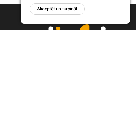
Akceptēt un turpināt
Ziņu portāls Radio1.lv ir informācija un diskusija par Jēkabpils
pilsētas un reģiona novadu aktualitātēm. Svarīgākie notikumi un
procesi Latvijā un pasaulē.
+371 22 320 220
zinas@radio1.lv