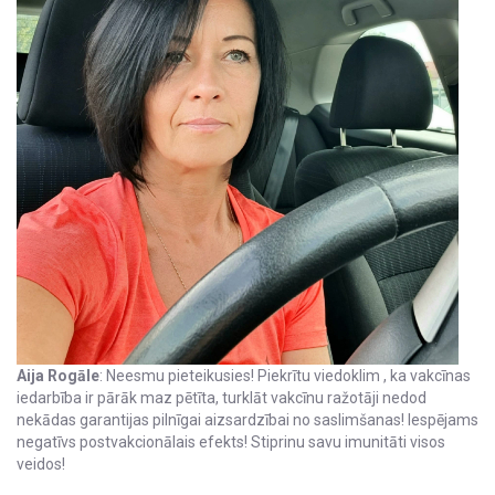
Aija Rogāle
: Neesmu pieteikusies! Piekrītu viedoklim , ka vakcīnas
iedarbība ir pārāk maz pētīta, turklāt vakcīnu ražotāji nedod
nekādas garantijas pilnīgai aizsardzībai no saslimšanas! Iespējams
negatīvs postvakcionālais efekts! Stiprinu savu imunitāti visos
veidos!