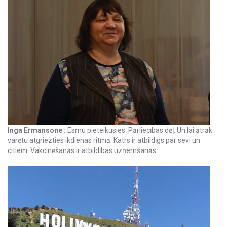
Inga Ermansone :
Esmu pieteikusies. Pārliecības dēļ. Un lai ātrāk
varētu atgriezties ikdienas ritmā. Katrs ir atbildīgs par sevi un
citiem. Vakcinēšanās ir atbildības uzņemšanās.