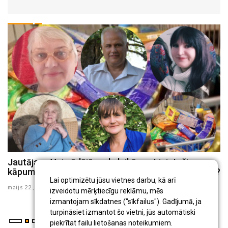
Jautājam: Vai pēdējā gada laikā esat izjutuši cenu
J
kāpumu, kurām precēm, Jūsuprāt, tas ir vislielākais?
d
Lai optimizētu jūsu vietnes darbu, kā arī
maijs 22 , 2025
ma
izveidotu mērķtiecīgu reklāmu, mēs
izmantojam sīkdatnes ("sīkfailus"). Gadījumā, ja
turpināsiet izmantot šo vietni, jūs automātiski
piekrītat failu lietošanas noteikumiem.