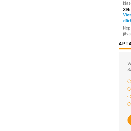
klas
Sēli
Vies
dūr
Nepa
jāva
APT
Va
S