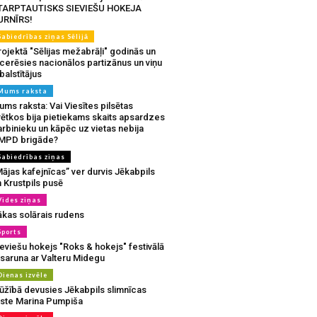
TARPTAUTISKS SIEVIEŠU HOKEJA
URNĪRS!
Sabiedrības ziņas Sēlijā
ojektā "Sēlijas mežabrāļi" godinās un
tcerēsies nacionālos partizānus un viņu
balstītājus
Mums raksta
ms raksta: Vai Viesītes pilsētas
vētkos bija pietiekams skaits apsardzes
rbinieku un kāpēc uz vietas nebija
MPD brigāde?
Sabiedrības ziņas
ājas kafejnīcas” ver durvis Jēkabpils
 Krustpils pusē
Vides ziņas
ākas solārais rudens
Sports
eviešu hokejs "Roks & hokejs" festivālā
 saruna ar Valteru Midegu
Dienas izvēle
ūžībā devusies Jēkabpils slimnīcas
rste Marina Pumpiša