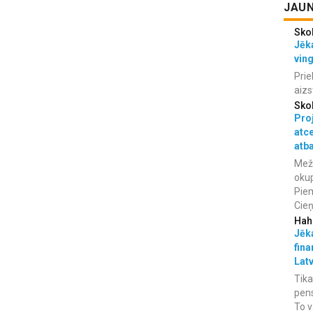
JAUN
Sko
Jēka
vin
Prie
aizs
Sko
Proj
atc
atba
Meža
okup
Piem
Cieņ
Hah
Jēka
fina
Lat
Tika
pens
To v