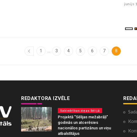
junijs 26 , 2026
junijs 
...
1
3
4
5
6
7
8
REDAKTORA IZVĒLE
REDA
Sabiedrības ziņas Sēlijā
Sad
Projektā "Sēlijas mežabrāļi"
Kome
godinās un atcerēsies
nacionālos partizānus un viņu
Konf
atbalstītājus