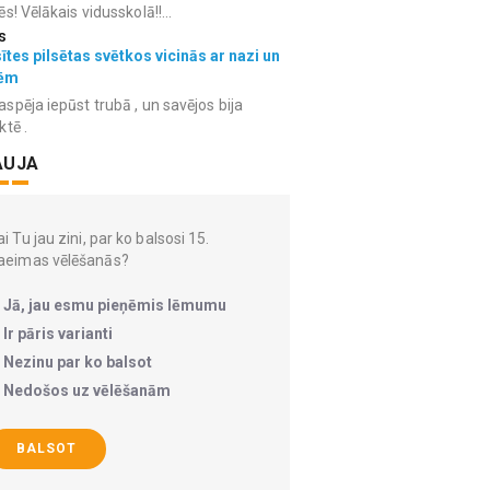
ēs! Vēlākais vidusskolā!!...
s
ītes pilsētas svētkos vicinās ar nazi un
ēm
spēja iepūst trubā , un savējos bija
ktē .
AUJA
i Tu jau zini, par ko balsosi 15.
aeimas vēlēšanās?
Jā, jau esmu pieņēmis lēmumu
Ir pāris varianti
Nezinu par ko balsot
Nedošos uz vēlēšanām
BALSOT