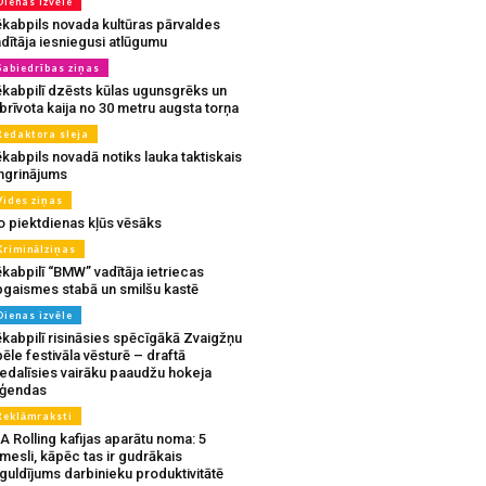
Dienas izvēle
ēkabpils novada kultūras pārvaldes
dītāja iesniegusi atlūgumu
Sabiedrības ziņas
ēkabpilī dzēsts kūlas ugunsgrēks un
brīvota kaija no 30 metru augsta torņa
Redaktora sleja
kabpils novadā notiks lauka taktiskais
ingrinājums
Vides ziņas
o piektdienas kļūs vēsāks
Kriminālziņas
kabpilī “BMW” vadītāja ietriecas
pgaismes stabā un smilšu kastē
Dienas izvēle
ēkabpilī risināsies spēcīgākā Zvaigžņu
ēle festivāla vēsturē – draftā
iedalīsies vairāku paaudžu hokeja
eģendas
Reklāmraksti
A Rolling kafijas aparātu noma: 5
mesli, kāpēc tas ir gudrākais
guldījums darbinieku produktivitātē