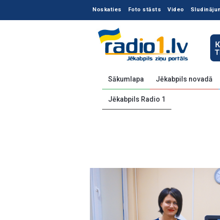
Noskaties
Foto stāsts
Video
Sludināju
Sākumlapa
Jēkabpils novadā
Jēkabpils Radio 1