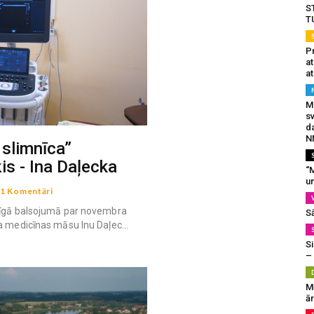
S
T
Pr
a
at
Mu
s
da
N
 slimnīca”
s - Ina Daļecka
“M
un
1 Komentāri
dzīgā balsojumā par novembra
S
a medicīnas māsu Inu Daļec...
Si
–
M
ā