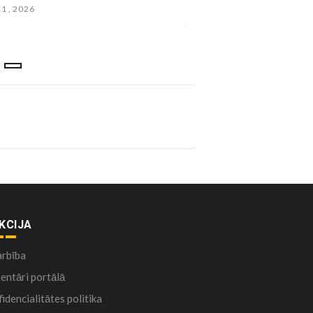
balsojot (FOTO)
11 , 2026
julijs 24 , 2025
KCIJA
arbība
ntāri portālā
idencialitātes politika