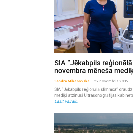
SIA “Jēkabpils reģionālā
novembra mēneša mediķi
Sandra Mikanovska
--
22 novembris 2019
--
SIA “Jēkabpils reģionālā slimnīca” drau
mediķi atzinusi Ultrasonogrāfijas kabinet
Lasīt vairāk...