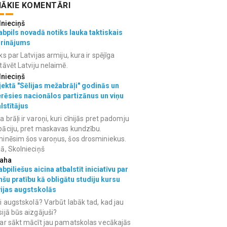
ĀKIE KOMENTĀRI
lnieciņš
bpils novadā notiks lauka taktiskais
grinājums
ks par Latvijas armiju, kura ir spējīga
tāvēt Latviju nelaimē.
lnieciņš
ektā "Sēlijas mežabrāļi" godinās un
erēsies nacionālos partizānus un viņu
lstītājus
 brāļi ir varoņi, kuri cīnijās pret padomju
āciju, pret maskavas kundzību.
inēsim šos varoņus, šos drosminiekus.
ā, Skolnieciņš
aha
bpiliešus aicina atbalstīt iniciatīvu par
nšu pratību kā obligātu studiju kursu
vijas augstskolās
i augstskolā? Varbūt labāk tad, kad jau
ijā būs aizgājuši?
ar sākt mācīt jau pamatskolas vecākajās