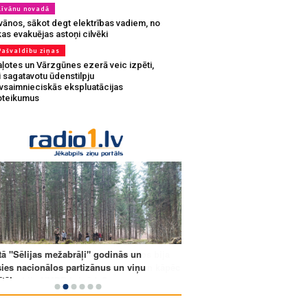
Līvānu novadā
vānos, sākot degt elektrības vadiem, no
as evakuējas astoņi cilvēki
Pašvaldību ziņas
aļotes un Vārzgūnes ezerā veic izpēti,
i sagatavotu ūdenstilpju
ivsaimnieciskās ekspluatācijas
oteikumus