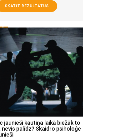
SKATĪT REZULTĀTUS
 jaunieši kautiņa laikā biežāk to
Saruna ar Jēkabpils u
, nevis palīdz? Skaidro psiholoģe
Poli, kas iekļuvusi ko
unieši
Latvia 2025” finālā! A