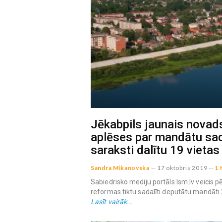
Jēkabpils jaunais novad
aplēses par mandātu sad
saraksti dalītu 19 vietas
Sandra Mikanovska
--
17 oktobris 2019
--
1 
Sabiedrisko mediju portāls lsm.lv veicis 
reformas tiktu sadalīti deputātu mandāti 
Lasīt vairāk...