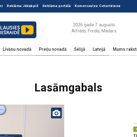
mi
Reklāma Jēkabpilī
Reklāma portālā
Komercavīze Ceturtdiena
2026.gada 7. augusts
Alfrēds, Fredis, Madars
Līvānu novadā
Preiļu novadā
Sēlijā
Latvijā
Mums rakst
Lasāmgabals
T