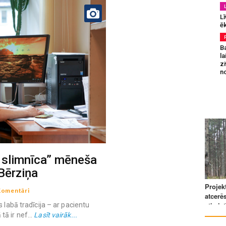
Lī
ēk
B
la
z
n
ā slimnīca” mēneša
Bērziņa
Komentāri
 labā tradīcija – ar pacientu
ā ir nef...
Lasīt vairāk...