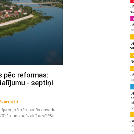
J
va
J
at
Jē
v
N
s pēc reformas:
Jē
a
alījumu - septiņi
J
sp
Komentāri
p
l
pētījumu, kā pēc jaunās novadu
2021.gada pašvaldību vēlē&s...
SI
ie
ie