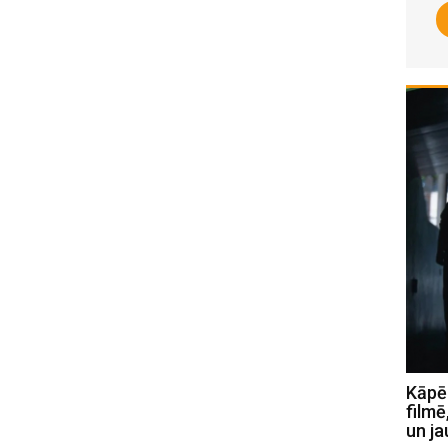
No Jēkabpils līdz Londonai:
Kāpēc
Jēkabpiliete pārstāv Latviju
filmē
starptautiskos projektos (FOTO)
un ja