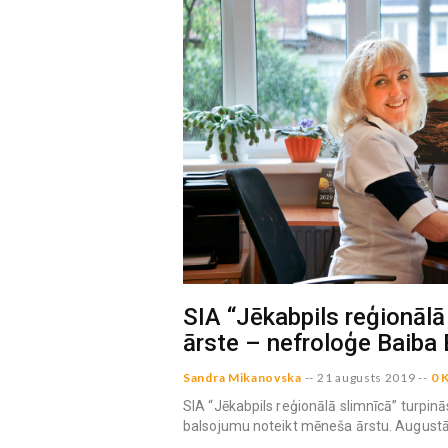
SIA “Jēkabpils reģionāl
ārste – nefroloģe Baiba 
Sandra Mikanovska
--
21 augusts 2019
--
0 
SIA “Jēkabpils reģionālā slimnīcā” turpinās
balsojumu noteikt mēneša ārstu. Augustā t