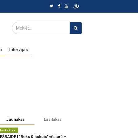
a
Intervijas
Jaunākās
Lasītākās
Noskaties
IEŠRAIDE | "Roks & hokejs" vēsturē –