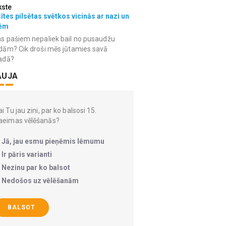
kste
ītes pilsētas svētkos vicinās ar nazi un
ēm
s pašiem nepaliek bail no pusaudžu
dām? Cik droši mēs jūtamies savā
adā?
AUJA
i Tu jau zini, par ko balsosi 15.
aeimas vēlēšanās?
Jā, jau esmu pieņēmis lēmumu
Ir pāris varianti
Nezinu par ko balsot
Nedošos uz vēlēšanām
BALSOT