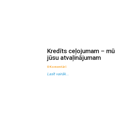
Kredīts ceļojumam – mū
jūsu atvaļinājumam
0 Komentāri
Lasīt vairāk...