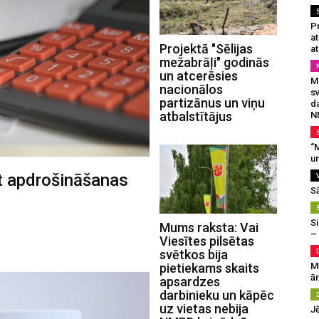
Pr
a
Projektā "Sēlijas
at
mežabrāļi" godinās
un atcerēsies
Mu
nacionālos
s
partizānus un viņu
da
atbalstītājus
N
“M
un
āt apdrošināšanas
S
Si
Mums raksta: Vai
–
Viesītes pilsētas
svētkos bija
M
pietiekams skaits
ā
apsardzes
darbinieku un kāpēc
uz vietas nebija
J