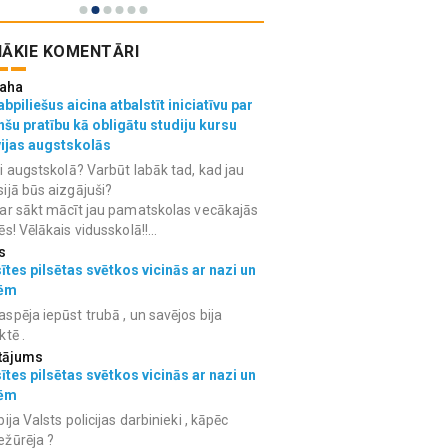
ĀKIE KOMENTĀRI
aha
bpiliešus aicina atbalstīt iniciatīvu par
nšu pratību kā obligātu studiju kursu
vijas augstskolās
i augstskolā? Varbūt labāk tad, kad jau
ijā būs aizgājuši?
ar sākt mācīt jau pamatskolas vecākajās
ēs! Vēlākais vidusskolā!!...
s
ītes pilsētas svētkos vicinās ar nazi un
ēm
spēja iepūst trubā , un savējos bija
ktē .
tājums
ītes pilsētas svētkos vicinās ar nazi un
ēm
bija Valsts policijas darbinieki , kāpēc
ežūrēja ?