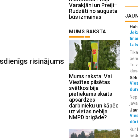
Varakļāni un Preiļi–
Rudzāti no augusta
JAUN
būs izmaiņas
Hah
MUMS RAKSTA
Jēka
fina
Lat
Tika
pens
sdienīgs risinājums
To v
klas
Mums raksta: Vai
Sēli
Viesītes pilsētas
Vies
svētkos bija
dūr
pietiekams skaits
Nepa
apsardzes
jāva
darbinieku un kāpēc
Jau
uz vietas nebija
Vies
NMPD brigāde?
dūr
Kur 
ned