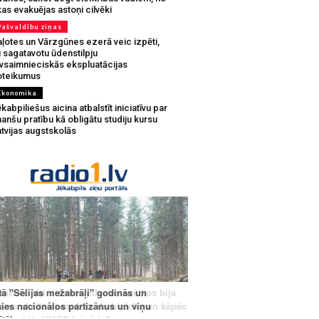
as evakuējas astoņi cilvēki
Pašvaldību ziņas
aļotes un Vārzgūnes ezerā veic izpēti,
i sagatavotu ūdenstilpju
ivsaimnieciskās ekspluatācijas
oteikumus
Ekonomika
kabpiliešus aicina atbalstīt iniciatīvu par
nanšu pratību kā obligātu studiju kursu
tvijas augstskolās