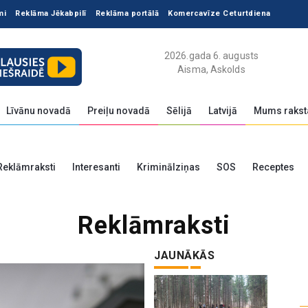
mi
Reklāma Jēkabpilī
Reklāma portālā
Komercavīze Ceturtdiena
2026.gada 6. augusts
Aisma, Askolds
Līvānu novadā
Preiļu novadā
Sēlijā
Latvijā
Mums rakst
Reklāmraksti
Interesanti
Kriminālziņas
SOS
Receptes
Reklāmraksti
JAUNĀKĀS