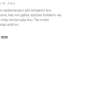
s 03 , 2026
s saulessargs ir pārvietojams āra
jums, kas virs galda, atpūtas krēsliem vai
rotaļu vietas rada ēnu. Tas noder
māju iedzīvo...