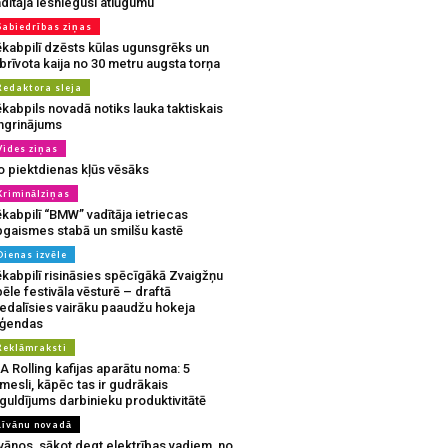
dītāja iesniegusi atlūgumu
Sabiedrības ziņas
ēkabpilī dzēsts kūlas ugunsgrēks un
brīvota kaija no 30 metru augsta torņa
Redaktora sleja
kabpils novadā notiks lauka taktiskais
ingrinājums
Vides ziņas
o piektdienas kļūs vēsāks
Kriminālziņas
kabpilī “BMW” vadītāja ietriecas
pgaismes stabā un smilšu kastē
Dienas izvēle
ēkabpilī risināsies spēcīgākā Zvaigžņu
ēle festivāla vēsturē – draftā
iedalīsies vairāku paaudžu hokeja
eģendas
Reklāmraksti
A Rolling kafijas aparātu noma: 5
mesli, kāpēc tas ir gudrākais
guldījums darbinieku produktivitātē
Līvānu novadā
vānos, sākot degt elektrības vadiem, no