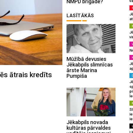
NMPD brigāde?
va
J
LASĪTĀKĀS
at
Jē
v
N
Mūžībā devusies
Jēkabpils slimnīcas
Jē
a
ārste Marina
ēs ātrais kredīts
Pumpiša
J
sp
p
l
SI
ie
ie
Jēkabpils novada
kultūras pārvaldes
Lī