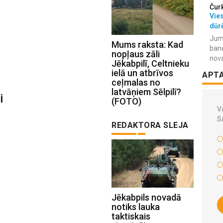
Čur
Vies
dūr
Jum
Mums raksta: Kad
ban
nopļaus zāli
nov
Jēkabpilī, Celtnieku
ielā un atbrīvos
APT
ceļmalas no
latvāņiem Sēlpilī?
i
(FOTO)
Va
S
REDAKTORA SLEJA
Jēkabpils novadā
notiks lauka
taktiskais