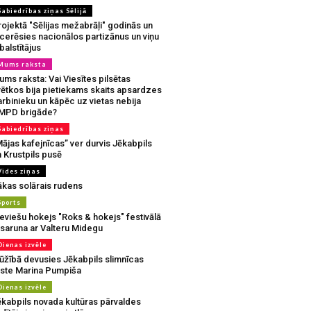
Sabiedrības ziņas Sēlijā
ojektā "Sēlijas mežabrāļi" godinās un
tcerēsies nacionālos partizānus un viņu
balstītājus
Mums raksta
ms raksta: Vai Viesītes pilsētas
vētkos bija pietiekams skaits apsardzes
rbinieku un kāpēc uz vietas nebija
MPD brigāde?
Sabiedrības ziņas
ājas kafejnīcas” ver durvis Jēkabpils
 Krustpils pusē
Vides ziņas
ākas solārais rudens
Sports
eviešu hokejs "Roks & hokejs" festivālā
 saruna ar Valteru Midegu
Dienas izvēle
ūžībā devusies Jēkabpils slimnīcas
rste Marina Pumpiša
Dienas izvēle
ēkabpils novada kultūras pārvaldes