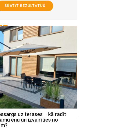
SKATĪT REZULTĀTUS
ssargs uz terases – kā radīt
Mājas virsmas, kam n
amu ēnu un izvairīties no
īpaši rūpīga higiēna
ām?
augusts 03 , 2026