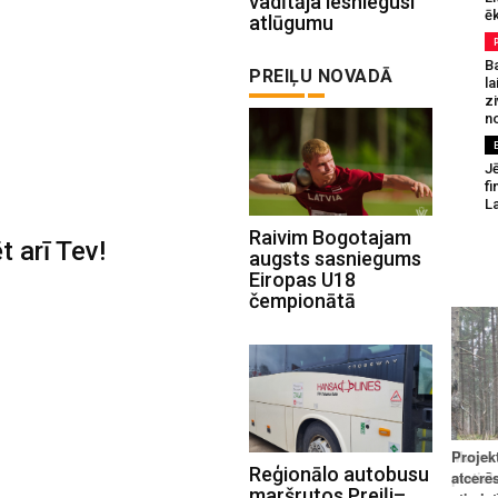
vadītāja iesniegusi
ēk
atlūgumu
B
PREIĻU NOVADĀ
la
z
n
Jē
fi
La
Raivim Bogotajam
t arī Tev!
augsts sasniegums
Eiropas U18
čempionātā
Reģionālo autobusu
maršrutos Preiļi–