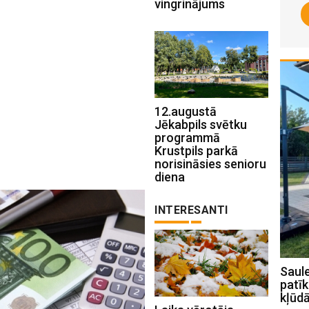
vingrinājums
12.augustā
Jēkabpils svētku
programmā
Krustpils parkā
norisināsies senioru
diena
INTERESANTI
SIA Rolling kafijas aparātu noma: 5
Saule
iemesli, kāpēc tas ir gudrākais
patīk
ieguldījums darbinieku produktivitātē
kļūd