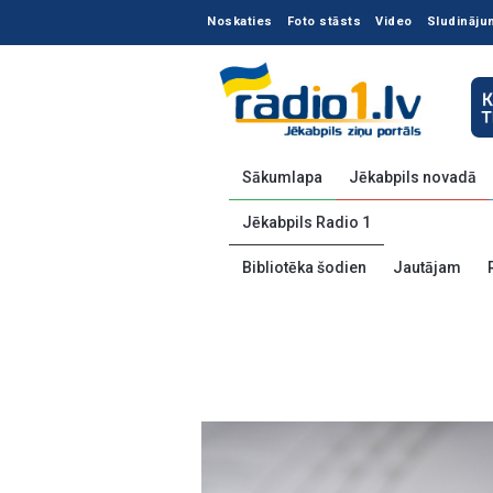
Noskaties
Foto stāsts
Video
Sludināju
Sākumlapa
Jēkabpils novadā
Jēkabpils Radio 1
Bibliotēka šodien
Jautājam