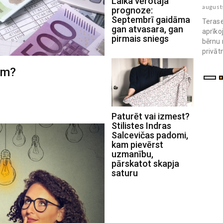
Laika vērotāja
augusts 04 , 2026
august
prognoze:
Septembrī gaidāma
Terase
gan atvasara, gan
aprīko
pirmais sniegs
bērnu 
privāt
am?
Paturēt vai izmest?
Stilistes Indras
Salcevičas padomi,
kam pievērst
uzmanību,
pārskatot skapja
saturu