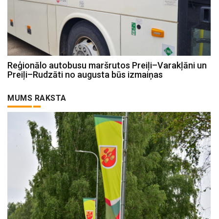
Reģionālo autobusu maršrutos Preiļi–Varakļāni un
Preiļi–Rudzāti no augusta būs izmaiņas
MUMS RAKSTA