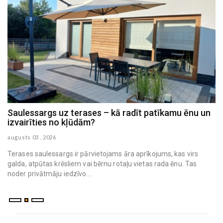
Saulessargs uz terases – kā radīt patīkamu ēnu un
Mājas virsmas, kam nepieciešama īpaši rūpīga
izvairīties no kļūdām?
higiēna
augusts 03 , 2026
augusts 03 , 2026
Terases saulessargs ir pārvietojams āra aprīkojums, kas virs
galda, atpūtas krēsliem vai bērnu rotaļu vietas rada ēnu. Tas
noder privātmāju iedzīvo...