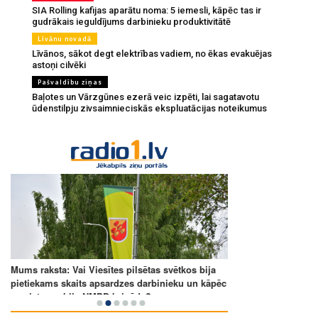
SIA Rolling kafijas aparātu noma: 5 iemesli, kāpēc tas ir
gudrākais ieguldījums darbinieku produktivitātē
Līvānu novadā
Līvānos, sākot degt elektrības vadiem, no ēkas evakuējas
astoņi cilvēki
Pašvaldību ziņas
Baļotes un Vārzgūnes ezerā veic izpēti, lai sagatavotu
ūdenstilpju zivsaimnieciskās ekspluatācijas noteikumus