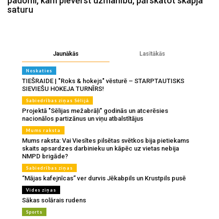
padomi, kam pievērst uzmanību, pārskatot skapja
saturu
Jaunākās
Lasītākās
Noskaties
TIEŠRAIDE | "Roks & hokejs" vēsturē – STARPTAUTISKS
SIEVIEŠU HOKEJA TURNĪRS!
Sabiedrības ziņas Sēlijā
Projektā "Sēlijas mežabrāļi" godinās un atcerēsies
nacionālos partizānus un viņu atbalstītājus
Mums raksta
Mums raksta: Vai Viesītes pilsētas svētkos bija pietiekams
skaits apsardzes darbinieku un kāpēc uz vietas nebija
NMPD brigāde?
Sabiedrības ziņas
“Mājas kafejnīcas” ver durvis Jēkabpils un Krustpils pusē
Vides ziņas
Sākas solārais rudens
Sports