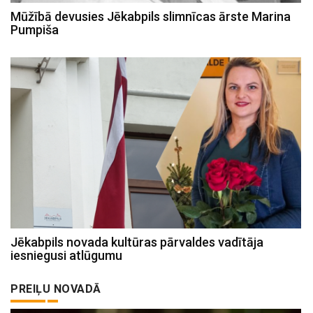
Mūžībā devusies Jēkabpils slimnīcas ārste Marina
Pumpiša
Jēkabpils novada kultūras pārvaldes vadītāja
iesniegusi atlūgumu
PREIĻU NOVADĀ