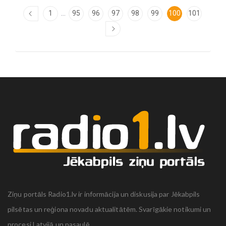
...
1
95
96
97
98
99
100
101
Ziņu portāls Radio1.lv ir informācija un diskusija par Jēkabpils
pilsētas un reģiona novadu aktualitātēm. Svarīgākie notikumi un
procesi Latvijā un pasaulē.