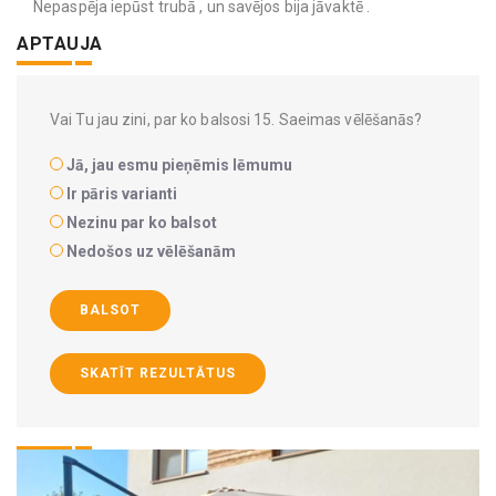
Nepaspēja iepūst trubā , un savējos bija jāvaktē .
APTAUJA
Vai Tu jau zini, par ko balsosi 15. Saeimas vēlēšanās?
Jā, jau esmu pieņēmis lēmumu
Ir pāris varianti
Nezinu par ko balsot
Nedošos uz vēlēšanām
BALSOT
SKATĪT REZULTĀTUS