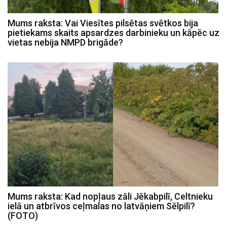
Mums raksta: Vai Viesītes pilsētas svētkos bija
pietiekams skaits apsardzes darbinieku un kāpēc uz
vietas nebija NMPD brigāde?
Mums raksta: Kad nopļaus zāli Jēkabpilī, Celtnieku
ielā un atbrīvos ceļmalas no latvāņiem Sēlpilī?
(FOTO)