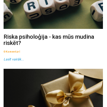
Riska psiholoģija - kas mūs mudina
riskēt?
0 Komentāri
Lasīt vairāk...