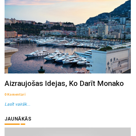
Aizraujošas Idejas, Ko Darīt Monako
0 Komentāri
Lasīt vairāk...
JAUNĀKĀS