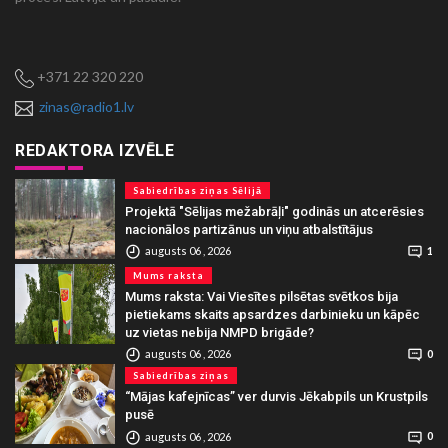
+371 22 320 220
zinas@radio1.lv
REDAKTORA IZVĒLE
Sabiedrības ziņas Sēlijā
Projektā "Sēlijas mežabrāļi" godinās un atcerēsies
nacionālos partizānus un viņu atbalstītājus
augusts 06 , 2026
1
Mums raksta
Mums raksta: Vai Viesītes pilsētas svētkos bija
pietiekams skaits apsardzes darbinieku un kāpēc
uz vietas nebija NMPD brigāde?
augusts 06 , 2026
0
Sabiedrības ziņas
“Mājas kafejnīcas” ver durvis Jēkabpils un Krustpils
pusē
augusts 06 , 2026
0