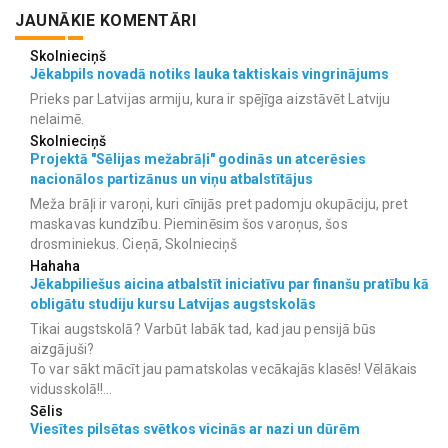
JAUNĀKIE KOMENTĀRI
Skolnieciņš
Jēkabpils novadā notiks lauka taktiskais vingrinājums
Prieks par Latvijas armiju, kura ir spējīga aizstāvēt Latviju
nelaimē.
Skolnieciņš
Projektā "Sēlijas mežabrāļi" godinās un atcerēsies
nacionālos partizānus un viņu atbalstītājus
Meža brāļi ir varoņi, kuri cīnijās pret padomju okupāciju, pret
maskavas kundzību. Pieminēsim šos varoņus, šos
drosminiekus. Cieņā, Skolnieciņš
Hahaha
Jēkabpiliešus aicina atbalstīt iniciatīvu par finanšu pratību kā
obligātu studiju kursu Latvijas augstskolās
Tikai augstskolā? Varbūt labāk tad, kad jau pensijā būs
aizgājuši?
To var sākt mācīt jau pamatskolas vecākajās klasēs! Vēlākais
vidusskolā!!...
Sēlis
Viesītes pilsētas svētkos vicinās ar nazi un dūrēm