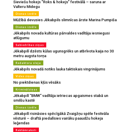
Sieviešu hokejs "Roks & hokejs" festivālā – saruna ar
Valteru Midegu
Dienas izvēle
Mūžībā devusies Jēkabpils slimnīcas ārste Marina Pumpiša
Dienas izvēle
Jēkabpils novada kultūras pārvaldes vadītāja iesniegusi
atlūgumu
Sabiedrības ziņas
Jēkabpilī dzēsts kūlas ugunsgrēks un atbrīvota kaija no 30
metru augsta torņa
Redaktora sleja
Jēkabpils novadā notiks lauka taktiskais vingrinājums
Vides ziņas
No piektdienas kļūs vēsāks
Kriminālziņas
Jēkabpilī “BMW” vadītāja ietriecas apgaismes stabā un
smilšu kastē
Dienas izvēle
Jēkabpilī risināsies spēcīgākā Zvaigžņu spēle festivāla
vēsturē – draftā piedalīsies vairāku paaudžu hokeja
leģendas
Reklāmraksti