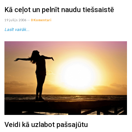
Kā ceļot un pelnīt naudu tiešsaistē
19 julijs 2006
--
0 Komentāri
Lasīt vairāk...
Veidi kā uzlabot pašsajūtu