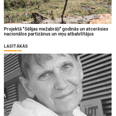
Projektā "Sēlijas mežabrāļi" godinās un atcerēsies
nacionālos partizānus un viņu atbalstītājus
LASĪTĀKĀS