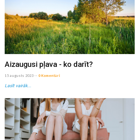
Aizaugusi pļava - ko darīt?
15 augusts 2023
--
0 Komentāri
Lasīt vairāk...