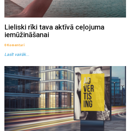
Lieliski rīki tava aktīvā ceļojuma
iemūžināšanai
0 Komentāri
Lasīt vairāk...