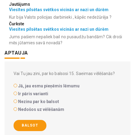
Jautājums
Viesītes pilsētas svētkos vicinās ar nazi un dūrēm
Kur bija Valsts policijas darbinieki , kāpēc nedežūrēja ?
Čurkste
Viesītes pilsētas svētkos vicinās ar nazi un dūrēm
Jums pašiem nepaliek bail no pusaudžu bandām? Cik droši
mēs jūtamies savā novadā?
APTAUJA
Vai Tu jau zini, par ko balsosi 15. Saeimas vēlēšanās?
Jā, jau esmu pieņēmis lēmumu
Ir pāris varianti
Nezinu par ko balsot
Nedošos uz vēlēšanām
BALSOT