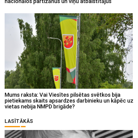
nacionālos partizānus un viņu atbalstītājus
Mums raksta: Vai Viesītes pilsētas svētkos bija
pietiekams skaits apsardzes darbinieku un kāpēc uz
vietas nebija NMPD brigāde?
LASĪTĀKĀS