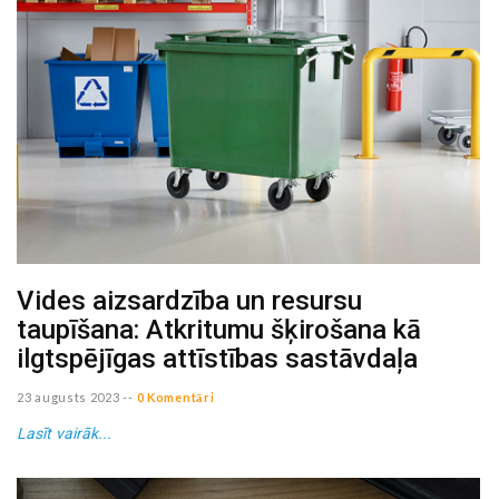
Vides aizsardzība un resursu
taupīšana: Atkritumu šķirošana kā
ilgtspējīgas attīstības sastāvdaļa
23 augusts 2023
--
0 Komentāri
Lasīt vairāk...