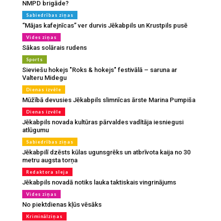
NMPD brigāde?
Sabiedrības ziņas
“Mājas kafejnīcas” ver durvis Jēkabpils un Krustpils pusē
Vides ziņas
Sākas solārais rudens
Sports
Sieviešu hokejs "Roks & hokejs" festivālā – saruna ar
Valteru Midegu
Dienas izvēle
Mūžībā devusies Jēkabpils slimnīcas ārste Marina Pumpiša
Dienas izvēle
Jēkabpils novada kultūras pārvaldes vadītāja iesniegusi
atlūgumu
Sabiedrības ziņas
Jēkabpilī dzēsts kūlas ugunsgrēks un atbrīvota kaija no 30
metru augsta torņa
Redaktora sleja
Jēkabpils novadā notiks lauka taktiskais vingrinājums
Vides ziņas
No piektdienas kļūs vēsāks
Kriminālziņas