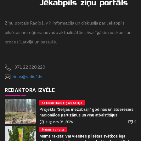
Ziņu portāls Radio1.lv ir informācija un diskusija par Jēkabpils
pilsētas un reģiona novadu aktualitātēm. Svarīgākie notikumi un
procesi Latvijā un pasaulē.
+371 22 320 220
zinas@radio1.lv
REDAKTORA IZVĒLE
Sabiedrības ziņas Sēlijā
Projektā "Sēlijas mežabrāļi" godinās un atcerēsies
nacionālos partizānus un viņu atbalstītājus
augusts 06 , 2026
0
Mums raksta
Mums raksta: Vai Viesītes pilsētas svētkos bija