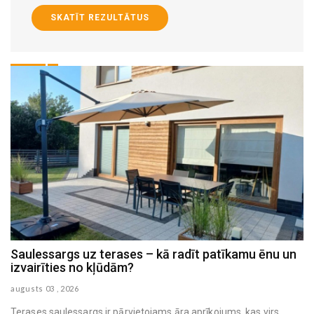
SKATĪT REZULTĀTUS
n
Mājas virsmas, kam nepieciešama īpaši rūpīga
higiēna
augusts 03 , 2026