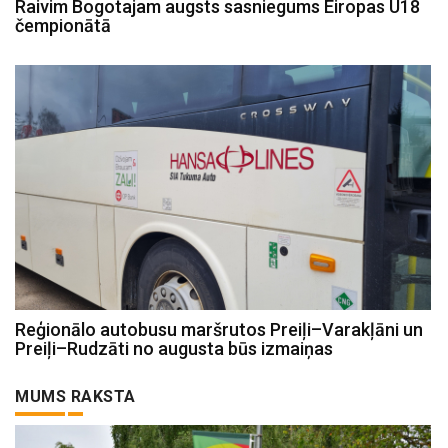
Raivim Bogotajam augsts sasniegums Eiropas U18
čempionātā
Reģionālo autobusu maršrutos Preiļi–Varakļāni un
Preiļi–Rudzāti no augusta būs izmaiņas
MUMS RAKSTA