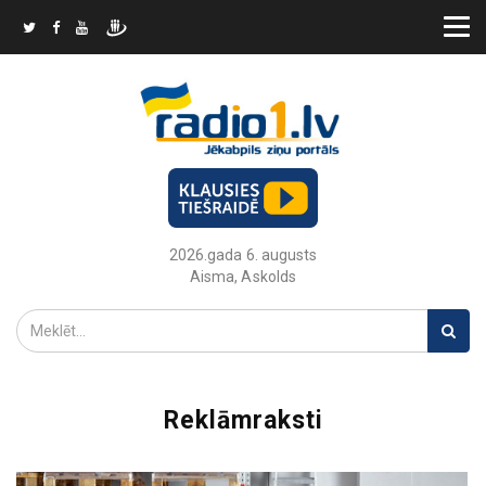
2026.gada 6. augusts
Aisma, Askolds
Reklāmraksti