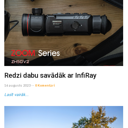
Redzi dabu savādāk ar InfiRay
16 augusts 2023
--
0 Komentāri
Lasīt vairāk...