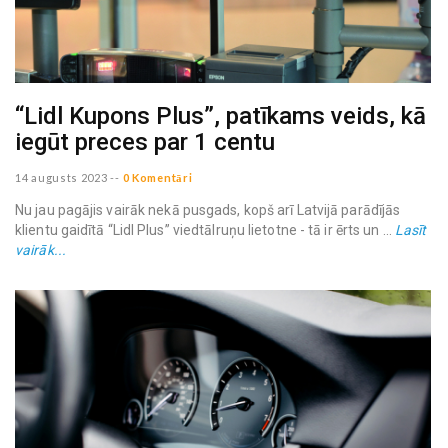
“Lidl Kupons Plus”, patīkams veids, kā
iegūt preces par 1 centu
14 augusts 2023
--
0 Komentāri
Nu jau pagājis vairāk nekā pusgads, kopš arī Latvijā parādījās
klientu gaidītā “Lidl Plus” viedtālruņu lietotne - tā ir ērts un ...
Lasīt
vairāk...