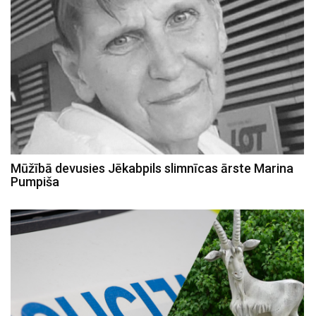
Mūžībā devusies Jēkabpils slimnīcas ārste Marina
Pumpiša