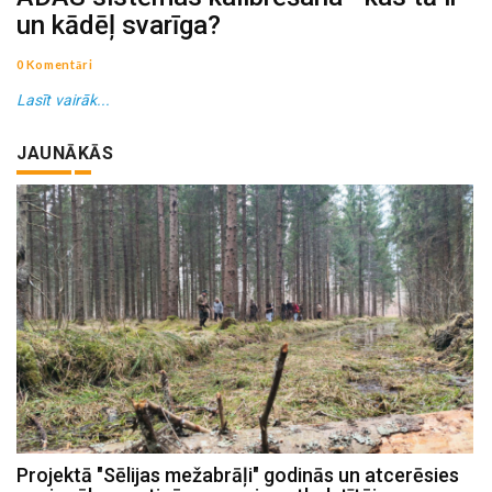
un kādēļ svarīga?
0 Komentāri
Lasīt vairāk...
JAUNĀKĀS
Projektā "Sēlijas mežabrāļi" godinās un atcerēsies