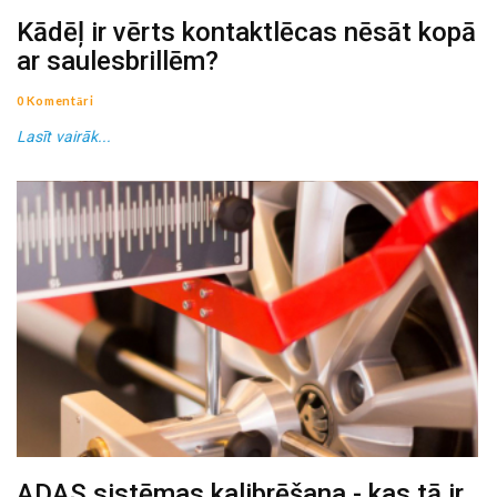
Kādēļ ir vērts kontaktlēcas nēsāt kopā
ar saulesbrillēm?
0 Komentāri
Lasīt vairāk...
ADAS sistēmas kalibrēšana - kas tā ir