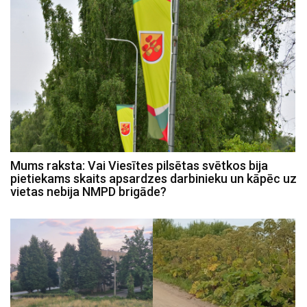
Mums raksta: Vai Viesītes pilsētas svētkos bija
pietiekams skaits apsardzes darbinieku un kāpēc uz
vietas nebija NMPD brigāde?