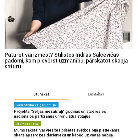
Paturēt vai izmest? Stilistes Indras Salcevičas
padomi, kam pievērst uzmanību, pārskatot skapja
saturu
Jaunākās
Lasītākās
Sabiedrības ziņas Sēlijā
Projektā "Sēlijas mežabrāļi" godinās un atcerēsies
nacionālos partizānus un viņu atbalstītājus
Mums raksta
Mums raksta: Vai Viesītes pilsētas svētkos bija pietiekams
skaits apsardzes darbinieku un kāpēc uz vietas nebija