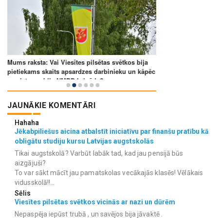
JAUNĀKIE KOMENTĀRI
Hahaha
Jēkabpiliešus aicina atbalstīt iniciatīvu par finanšu pratību kā
obligātu studiju kursu Latvijas augstskolās
Tikai augstskolā? Varbūt labāk tad, kad jau pensijā būs
aizgājuši?
To var sākt mācīt jau pamatskolas vecākajās klasēs! Vēlākais
vidusskolā!!...
Sēlis
Viesītes pilsētas svētkos vicinās ar nazi un dūrēm
Nepaspēja iepūst trubā , un savējos bija jāvaktē .