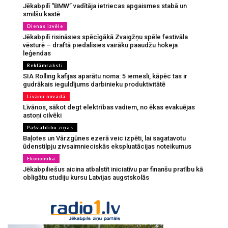
Jēkabpilī “BMW” vadītāja ietriecas apgaismes stabā un
smilšu kastē
Dienas izvēle
Jēkabpilī risināsies spēcīgākā Zvaigžņu spēle festivāla
vēsturē – draftā piedalīsies vairāku paaudžu hokeja
leģendas
Reklāmraksti
SIA Rolling kafijas aparātu noma: 5 iemesli, kāpēc tas ir
gudrākais ieguldījums darbinieku produktivitātē
Līvānu novadā
Līvānos, sākot degt elektrības vadiem, no ēkas evakuējas
astoņi cilvēki
Pašvaldību ziņas
Baļotes un Vārzgūnes ezerā veic izpēti, lai sagatavotu
ūdenstilpju zivsaimnieciskās ekspluatācijas noteikumus
Ekonomika
Jēkabpiliešus aicina atbalstīt iniciatīvu par finanšu pratību kā
obligātu studiju kursu Latvijas augstskolās