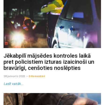
Jēkabpilī mājsēdes kontroles laikā
pret policistiem izturas izaicinoši un
bravūrīgi, cenšoties noslēpties
18 janvaris 2021
--
0 Komentāri
Lasīt vairāk...