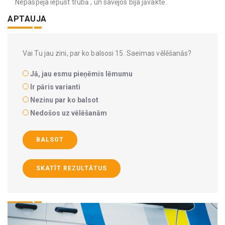
Nepaspēja iepūst trubā , un savējos bija jāvaktē .
APTAUJA
Vai Tu jau zini, par ko balsosi 15. Saeimas vēlēšanās?
Jā, jau esmu pieņēmis lēmumu
Ir pāris varianti
Nezinu par ko balsot
Nedošos uz vēlēšanām
BALSOT
SKATĪT REZULTĀTUS