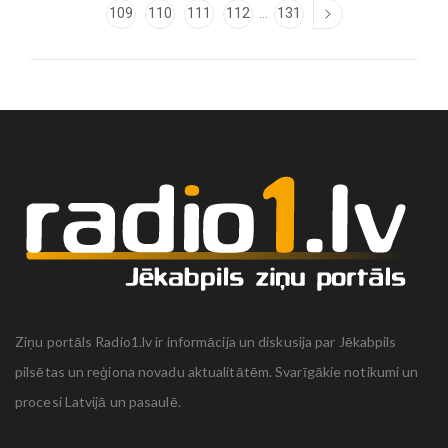
...
109
110
111
112
131
Ziņu portāls Radio1.lv ir informācija un diskusija par Jēkabpils
pilsētas un reģiona novadu aktualitātēm. Svarīgākie notikumi un
procesi Latvijā un pasaulē.