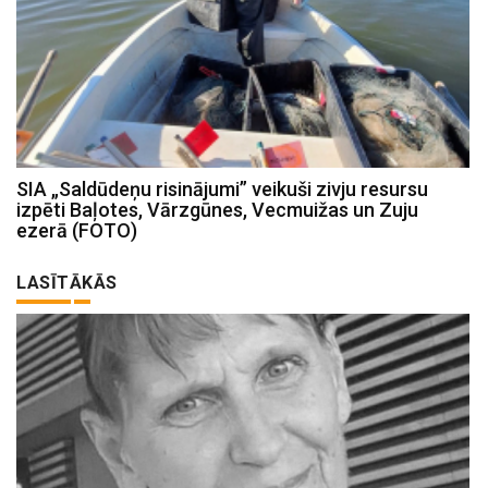
SIA „Saldūdeņu risinājumi” veikuši zivju resursu
izpēti Baļotes, Vārzgūnes, Vecmuižas un Zuju
ezerā (FOTO)
LASĪTĀKĀS