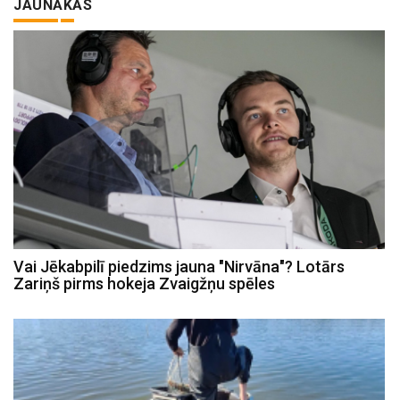
JAUNĀKĀS
Vai Jēkabpilī piedzims jauna "Nirvāna"? Lotārs
Zariņš pirms hokeja Zvaigžņu spēles