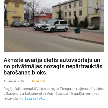
Aknīstē avārijā cietis autovadītājs un
no privātmājas nozagts nepārtrauktās
barošanas bloks
11 janvaris 2021
--
0 Komentāri
Pagājušajā diennaktī Valsts policijas Zemgales reģiona pārvaldes
Jēkabpils iecirknī saņemta informācija par 15 gadījumiem, kad
iedzīvotāji v...
Lasīt vairāk...