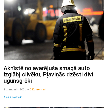
Aknīstē no avarējuša smagā auto
izglābj cilvēku, Pļaviņās dzēsti divi
ugunsgrēki
11 janvaris 2021
--
0 Komentāri
Lasīt vairāk...