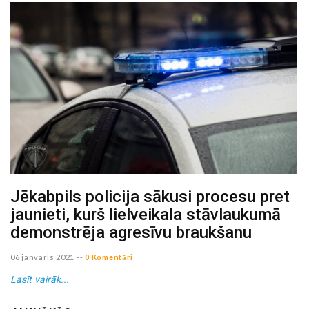
Jēkabpils policija sākusi procesu pret
jaunieti, kurš lielveikala stāvlaukumā
demonstrēja agresīvu braukšanu
06 janvaris 2021
--
0 Komentāri
Lasīt vairāk...