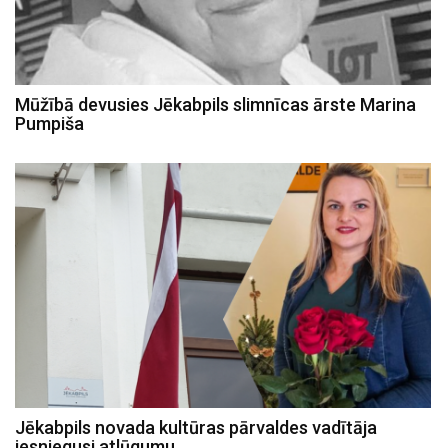
Mūžībā devusies Jēkabpils slimnīcas ārste Marina
Pumpiša
Jēkabpils novada kultūras pārvaldes vadītāja
iesniegusi atlūgumu