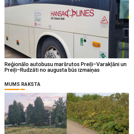
Reģionālo autobusu maršrutos Preiļi–Varakļāni un
Preiļi–Rudzāti no augusta būs izmaiņas
MUMS RAKSTA