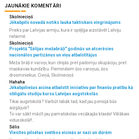
JAUNĀKIE KOMENTĀRI
Skolnieciņš
Jēkabpils novadā notiks lauka taktiskais vingrinājums
Prieks par Latvijas armiju, kura ir spējīga aizstāvēt Latviju
nelaimē.
Skolnieciņš
Projektā "Sēlijas mežabrāļi" godinās un atcerēsies
nacionālos partizānus un viņu atbalstītājus
Meža brāļi ir varoņi, kuri cīnijās pret padomju okupāciju, pret
maskavas kundzību. Pieminēsim šos varoņus, šos
drosminiekus. Cieņā, Skolnieciņš
Hahaha
Jēkabpiliešus aicina atbalstīt iniciatīvu par finanšu pratību kā
obligātu studiju kursu Latvijas augstskolās
Tikai augstskolā? Varbūt labāk tad, kad jau pensijā būs
aizgājuši?
To var sākt mācīt jau pamatskolas vecākajās klasēs! Vēlākais
vidusskolā!!...
Sēlis
Viesītes pilsētas svētkos vicinās ar nazi un dūrēm