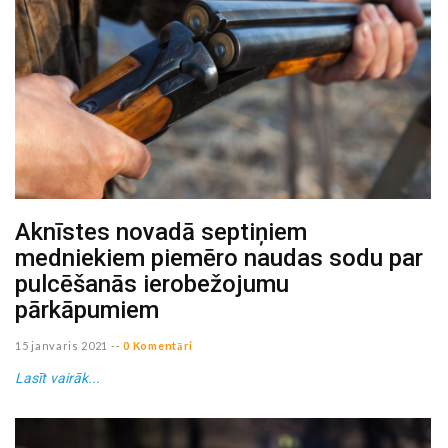
Aknīstes novadā septiņiem
medniekiem piemēro naudas sodu par
pulcēšanās ierobežojumu
pārkāpumiem
15 janvaris 2021
--
0 Komentāri
Lasīt vairāk...