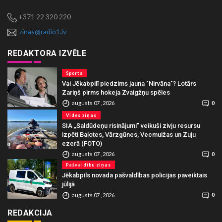
+371 22 320 220
zinas@radio1.lv
REDAKTORA IZVĒLE
Sports
Vai Jēkabpilī piedzims jauna "Nirvāna"? Lotārs
Zariņš pirms hokeja Zvaigžņu spēles
augusts 07 , 2026
0
Vides ziņas
SIA „Saldūdeņu risinājumi” veikuši zivju resursu
izpēti Baļotes, Vārzgūnes, Vecmuižas un Zuju
ezerā (FOTO)
augusts 07 , 2026
0
Pašvaldību ziņas
Jēkabpils novada pašvaldības policijas paveiktais
jūlijā
augusts 07 , 2026
0
REDAKCIJA