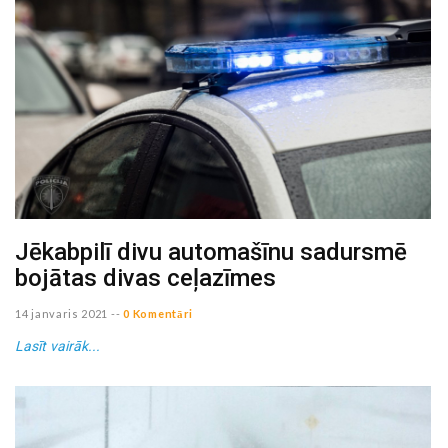
Jēkabpilī divu automašīnu sadursmē
bojātas divas ceļazīmes
14 janvaris 2021
--
0 Komentāri
Lasīt vairāk...