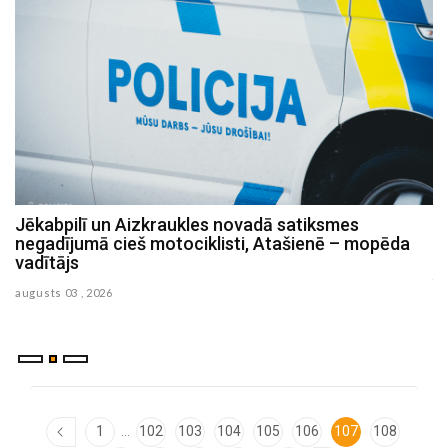
Jēkabpilī un Aizkraukles novadā satiksmes
Policiste Aizkrauklē reibumā izraisījusi avāriju un
negadījumā cieš motociklisti, Atašienē – mopēda
slēpusies
vadītājs
julijs 30 , 2026
augusts 03 , 2026
...
1
102
103
104
105
106
107
108