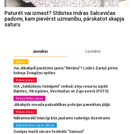
Paturēt vai izmest? Stilistes Indras Salcevičas
padomi, kam pievērst uzmanību, pārskatot skapja
saturu
Jaunākās
Lasītākās
Sports
Vai Jēkabpilī piedzims jauna "Nirvāna"? Lotārs Zariņš pirms
hokeja Zvaigžņu spēles
Vides ziņas
SIA „Saldūdeņu risinājumi” veikuši zivju resursu izpēti
Baļotes, Vārzgūnes, Vecmuižas un Zuju ezerā (FOTO)
Pašvaldību ziņas
Jēkabpils novada pašvaldības policijas paveiktais jūlijā
Vides ziņas
Nākamnedēļ īslaicīgi būs jaušams rudenīgs dzestrums
Sabiedrības ziņas Sēlijā
Susējas mežā sācies festivāls "Sansusī"