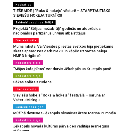
Noskaties
TIEŠRAIDE | "Roks & hokejs" vēsturē – STARPTAUTISKS
SIEVIEŠU HOKEJA TURNĪRS!
Sabiedrības ziņas Sēlijā
Projektā "Sēlijas mežabrāļi" godinās un atcerēsies
nacionālos partizānus un viņu atbalstītājus
Dienas izvēle
Mums raksta: Vai Viesītes pilsētas svētkos bija pietiekams
skaits apsardzes darbinieku un kāpēc uz vietas nebija
NMPD brigāde?
Redaktora sleja
“Mājas kafejnīcas” ver durvis Jēkabpils un Krustpils pusē
Redaktora sleja
Sākas solārais rudens
Dienas izvēle
Sieviešu hokejs "Roks & hokejs" festivālā – saruna ar
Valteru Midegu
Sabiedrības ziņas
Mūžībā devusies Jēkabpils slimnīcas ārste Marina Pumpiša
Redaktora sleja
Jēkabpils novada kultūras pārvaldes vadītāja iesniegusi
atlūgumu