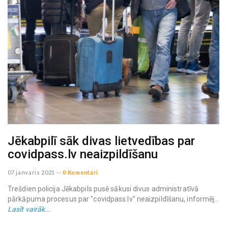
Jēkabpilī sāk divas lietvedības par
covidpass.lv neaizpildīšanu
07 janvaris 2021
--
0 Komentāri
Trešdien policija Jēkabpils pusē sākusi divus administratīvā
pārkāpuma procesus par "covidpass.lv" neaizpildīšanu, informēj...
Lasīt vairāk...