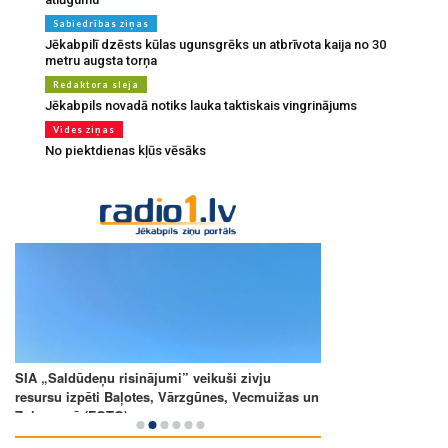
Sabiedrības ziņas
Jēkabpilī dzēsts kūlas ugunsgrēks un atbrīvota kaija no 30
metru augsta torņa
Redaktora sleja
Jēkabpils novadā notiks lauka taktiskais vingrinājums
Vides ziņas
No piektdienas kļūs vēsāks