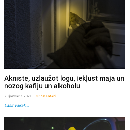
Aknīstē, uzlaužot logu, iekļūst mājā un
nozog kafiju un alkoholu
20 janvaris 2021
--
0 Komentāri
Lasīt vairāk...