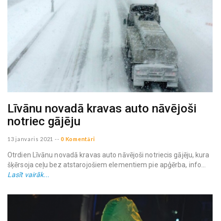
Līvānu novadā kravas auto nāvējoši
notriec gājēju
13 janvaris 2021
--
0 Komentāri
Otrdien Līvānu novadā kravas auto nāvējoši notriecis gājēju, kura
šķērsoja ceļu bez atstarojošiem elementiem pie apģērba, info...
Lasīt vairāk...