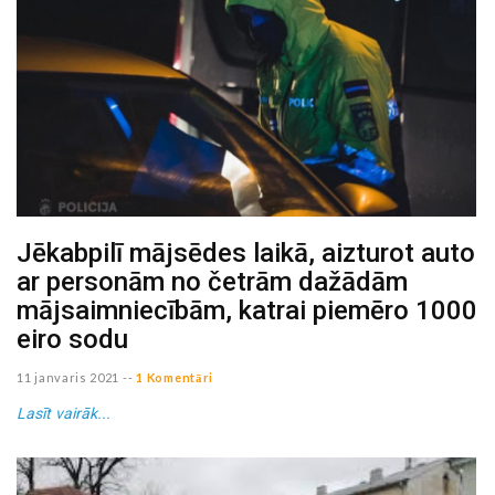
Jēkabpilī mājsēdes laikā, aizturot auto
ar personām no četrām dažādām
mājsaimniecībām, katrai piemēro 1000
eiro sodu
11 janvaris 2021
--
1 Komentāri
Lasīt vairāk...