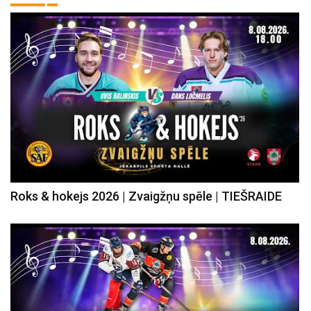
Roks & hokejs 2026 | Zvaigžņu spēle | TIEŠRAIDE