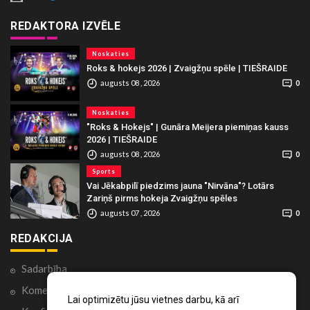
REDAKTORA IZVĒLE
Noskaties
Roks & hokejs 2026 | Zvaigžņu spēle | TIEŠRAIDE
augusts 08 , 2026
0
Noskaties
"Roks & Hokejs" | Gunāra Meijera piemiņas kauss
2026 | TIEŠRAIDE
augusts 08 , 2026
0
Sports
Vai Jēkabpilī piedzims jauna "Nirvāna"? Lotārs
Zariņš pirms hokeja Zvaigžņu spēles
augusts 07 , 2026
0
REDAKCIJA
Sadarbība
Komentāri portālā
Lai optimizētu jūsu vietnes darbu, kā arī