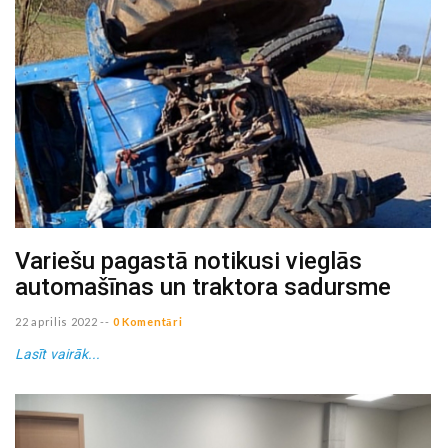
Variešu pagastā notikusi vieglās
automašīnas un traktora sadursme
22 aprilis 2022
--
0 Komentāri
Lasīt vairāk...