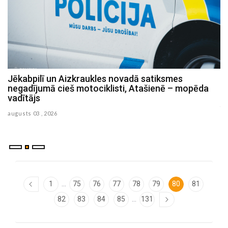
Policiste Aizkrauklē reibumā izraisījusi avāriju un
slēpusies
julijs 30 , 2026
...
1
75
76
77
78
79
80
81
...
82
83
84
85
131