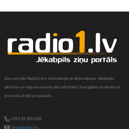
Ziņu portāls Radio1.lv ir informācija un diskusija par Jēkabpils
pilsētas un reģiona novadu aktualitātēm. Svarīgākie notikumi un
procesi Latvijā un pasaulē.
+371 22 320 220
zinas@radio1.lv