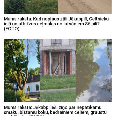
Mums raksta: Kad nopļaus zāli Jēkabpilī, Celtnieku
ielā un atbrīvos ceļmalas no latvāņiem Sēlpilī?
(FOTO)
Mums raksta: Jēkabpilieši ziņo par nepatīkamu
smaku, bīstamu koku, bedrainiem ceļiem, graustu