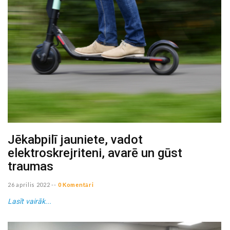
Jēkabpilī jauniete, vadot
elektroskrejriteni, avarē un gūst
traumas
26 aprilis 2022
--
0 Komentāri
Lasīt vairāk...