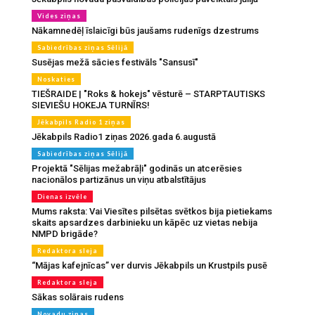
Vides ziņas
Nākamnedēļ īslaicīgi būs jaušams rudenīgs dzestrums
Sabiedrības ziņas Sēlijā
Susējas mežā sācies festivāls "Sansusī"
Noskaties
TIEŠRAIDE | "Roks & hokejs" vēsturē – STARPTAUTISKS
SIEVIEŠU HOKEJA TURNĪRS!
Jēkabpils Radio 1 ziņas
Jēkabpils Radio1 ziņas 2026.gada 6.augustā
Sabiedrības ziņas Sēlijā
Projektā "Sēlijas mežabrāļi" godinās un atcerēsies
nacionālos partizānus un viņu atbalstītājus
Dienas izvēle
Mums raksta: Vai Viesītes pilsētas svētkos bija pietiekams
skaits apsardzes darbinieku un kāpēc uz vietas nebija
NMPD brigāde?
Redaktora sleja
“Mājas kafejnīcas” ver durvis Jēkabpils un Krustpils pusē
Redaktora sleja
Sākas solārais rudens
Novadu ziņas