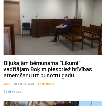
Bijušajām bērnunama “Līkumi”
vadītājam Boķim piespriež brīvības
atņemšanu uz pusotru gadu
LETA
--
25 aprilis 2022
--
3 Komentāri
Lasīt vairāk...