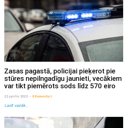
Zasas pagastā, policijai pieķerot pie
stūres nepilngadīgu jaunieti, vecākiem
var tikt piemērots sods līdz 570 eiro
22 aprilis 2022
--
0 Komentāri
Lasīt vairāk...