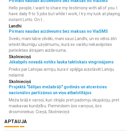
Pirmais naudas aizdevums bez maksas no ViaSMS
Hello people, I want to share my testimony with all of you. I
have daily 9 to 5 jobs but while I work, I try my luck at playing
instant Lotto. On t...
Landhi
Pirmais naudas aizdevums bez maksas no ViaSMS
Sveiki, mani labie cilvēki, mani sauc Landhi, un es vēlos ātri
ieteikt likumīgu uzņēmumu, kurā es varētu nekavējoties
pieteikties ātrajam aizdevuma...
Skolnieciņš
Jēkabpils novadā notiks lauka taktiskais vingrinājums
Prieks par Latvijas armiju, kura ir spējīga aizstāvēt Latviju
nelaimē.
Skolnieciņš
Projektā "Sēlijas mežabrāļi" godinās un atcerēsies
nacionālos partizānus un viņu atbalstītājus
Meža brāļi ir varoņi, kuri cīnijās pret padomju okupāciju, pret
maskavas kundzību. Pieminēsim šos varoņus, šos
drosminiekus. Cieņā, Skolnieciņš
APTAUJA