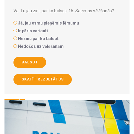
Vai Tu jau zini, par ko balsosi 15. Saeimas vēlēšanās?
Jā, jau esmu pieņēmis lēmumu
Ir pāris varianti
Nezinu par ko balsot
Nedošos uz vēlēšanām
BALSOT
SKATĪT REZULTĀTUS