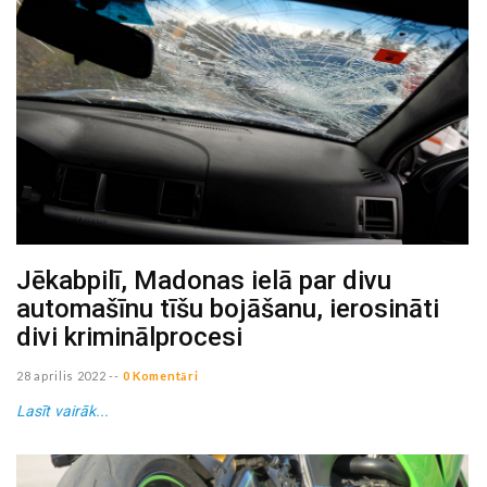
Jēkabpilī, Madonas ielā par divu
automašīnu tīšu bojāšanu, ierosināti
divi kriminālprocesi
28 aprilis 2022
--
0 Komentāri
Lasīt vairāk...