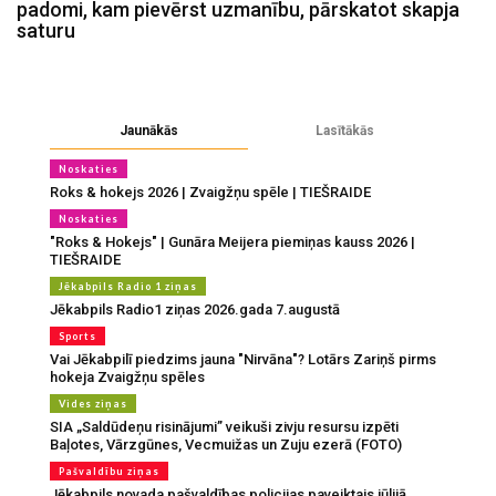
padomi, kam pievērst uzmanību, pārskatot skapja
saturu
Jaunākās
Lasītākās
Noskaties
Roks & hokejs 2026 | Zvaigžņu spēle | TIEŠRAIDE
Noskaties
"Roks & Hokejs" | Gunāra Meijera piemiņas kauss 2026 |
TIEŠRAIDE
Jēkabpils Radio 1 ziņas
Jēkabpils Radio1 ziņas 2026.gada 7.augustā
Sports
Vai Jēkabpilī piedzims jauna "Nirvāna"? Lotārs Zariņš pirms
hokeja Zvaigžņu spēles
Vides ziņas
SIA „Saldūdeņu risinājumi” veikuši zivju resursu izpēti
Baļotes, Vārzgūnes, Vecmuižas un Zuju ezerā (FOTO)
Pašvaldību ziņas
Jēkabpils novada pašvaldības policijas paveiktais jūlijā