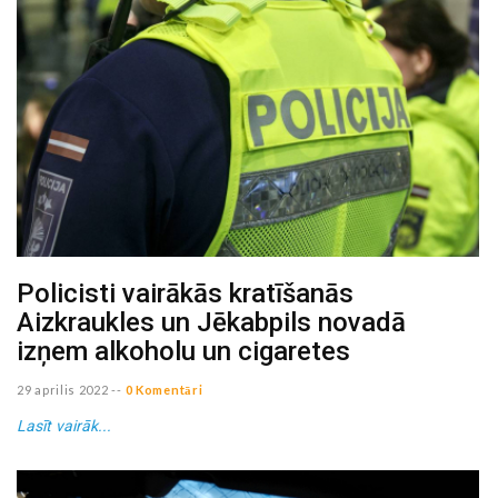
Policisti vairākās kratīšanās
Aizkraukles un Jēkabpils novadā
izņem alkoholu un cigaretes
29 aprilis 2022
--
0 Komentāri
Lasīt vairāk...