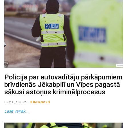
Policija par autovadītāju pārkāpumiem
brīvdienās Jēkabpilī un Vīpes pagastā
sākusi astoņus kriminālprocesus
02 maijs 2022
--
0 Komentāri
Lasīt vairāk...