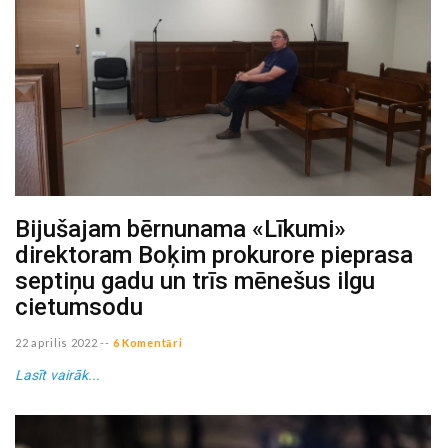
Bijušajam bērnunama «Līkumi»
direktoram Boķim prokurore pieprasa
septiņu gadu un trīs mēnešus ilgu
cietumsodu
22 aprilis 2022
--
6 Komentāri
Lasīt vairāk...