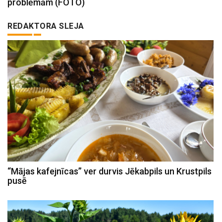
problēmām (FOTO)
REDAKTORA SLEJA
“Mājas kafejnīcas” ver durvis Jēkabpils un Krustpils
pusē