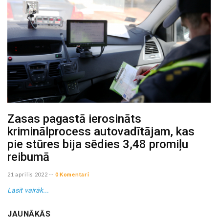
Zasas pagastā ierosināts
kriminālprocess autovadītājam, kas
pie stūres bija sēdies 3,48 promiļu
reibumā
21 aprilis 2022
--
0 Komentāri
Lasīt vairāk...
JAUNĀKĀS