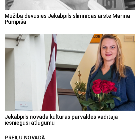
Mūžībā devusies Jēkabpils slimnīcas ārste Marina
Pumpiša
Jēkabpils novada kultūras pārvaldes vadītāja
iesniegusi atlūgumu
PREIĻU NOVADĀ