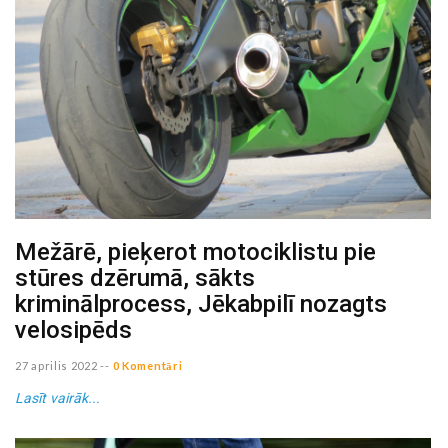
Mežārē, pieķerot motociklistu pie
stūres dzērumā, sākts
kriminālprocess, Jēkabpilī nozagts
velosipēds
27 aprilis 2022
--
0 Komentāri
Lasīt vairāk...