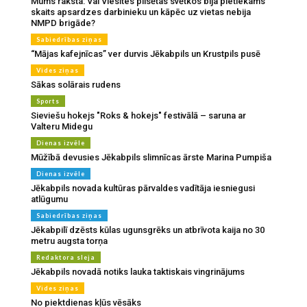
Mums raksta: Vai Viesītes pilsētas svētkos bija pietiekams
skaits apsardzes darbinieku un kāpēc uz vietas nebija
NMPD brigāde?
Sabiedrības ziņas
“Mājas kafejnīcas” ver durvis Jēkabpils un Krustpils pusē
Vides ziņas
Sākas solārais rudens
Sports
Sieviešu hokejs "Roks & hokejs" festivālā – saruna ar
Valteru Midegu
Dienas izvēle
Mūžībā devusies Jēkabpils slimnīcas ārste Marina Pumpiša
Dienas izvēle
Jēkabpils novada kultūras pārvaldes vadītāja iesniegusi
atlūgumu
Sabiedrības ziņas
Jēkabpilī dzēsts kūlas ugunsgrēks un atbrīvota kaija no 30
metru augsta torņa
Redaktora sleja
Jēkabpils novadā notiks lauka taktiskais vingrinājums
Vides ziņas
No piektdienas kļūs vēsāks