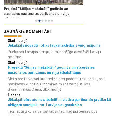
JAUNĀKIE KOMENTĀRI
Skolnieciņš
Jēkabpils novadā notiks lauka taktiskais vingrinājums
Prieks par Latvijas armiju, kura ir spējīga aizstāvēt Latviju
nelaimē.
Skolnieciņš
Projektā "Sēlijas mežabrāļi" godinās un atcerēsies
nacionālos partizānus un viņu atbalstītājus
Meža brāļi ir varoņi, kuri cīnijās pret padomju okupāciju, pret
maskavas kundzību. Pieminēsim šos varoņus, šos
drosminiekus. Cieņā, Skolnieciņš
Hahaha
Jēkabpiliešus aicina atbalstīt iniciatīvu par finanšu pratību kā
obligātu studiju kursu Latvijas augstskolās
Tikai augstskolā? Varbūt labāk tad, kad jau pensijā būs