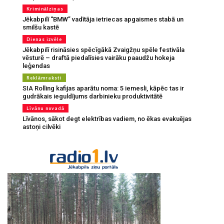
Kriminālziņas
Jēkabpilī “BMW” vadītāja ietriecas apgaismes stabā un
smilšu kastē
Dienas izvēle
Jēkabpilī risināsies spēcīgākā Zvaigžņu spēle festivāla
vēsturē – draftā piedalīsies vairāku paaudžu hokeja
leģendas
Reklāmraksti
SIA Rolling kafijas aparātu noma: 5 iemesli, kāpēc tas ir
gudrākais ieguldījums darbinieku produktivitātē
Līvānu novadā
Līvānos, sākot degt elektrības vadiem, no ēkas evakuējas
astoņi cilvēki