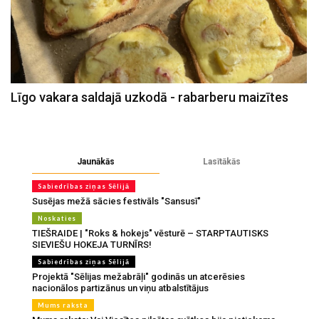
Līgo vakara saldajā uzkodā - rabarberu maizītes
Jaunākās
Lasītākās
Sabiedrības ziņas Sēlijā
Susējas mežā sācies festivāls "Sansusī"
Noskaties
TIEŠRAIDE | "Roks & hokejs" vēsturē – STARPTAUTISKS
SIEVIEŠU HOKEJA TURNĪRS!
Sabiedrības ziņas Sēlijā
Projektā "Sēlijas mežabrāļi" godinās un atcerēsies
nacionālos partizānus un viņu atbalstītājus
Mums raksta