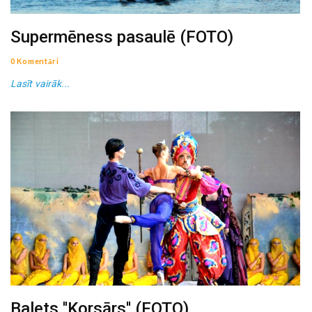
Supermēness pasaulē (FOTO)
0 Komentāri
Lasīt vairāk...
Balets ''Korsārs'' (FOTO)