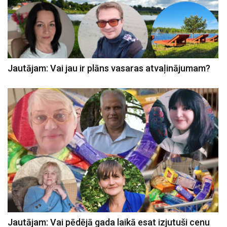
Jautājam: Vai jau ir plāns vasaras atvaļinājumam?
Jautājam: Vai pēdējā gada laikā esat izjutuši cenu