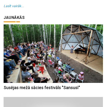
Lasīt vairāk...
JAUNĀKĀS
Susējas mežā sācies festivāls "Sansusī"