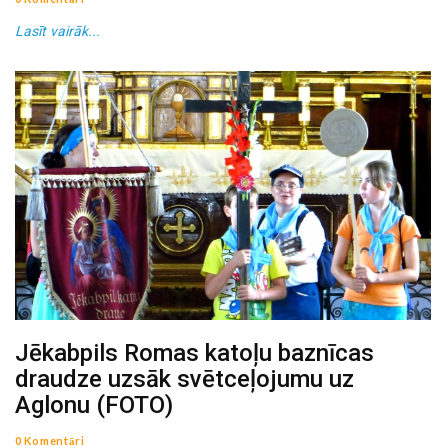
Lasīt vairāk...
Jēkabpils Romas katoļu baznīcas
draudze uzsāk svētceļojumu uz
Aglonu (FOTO)
0 Komentāri