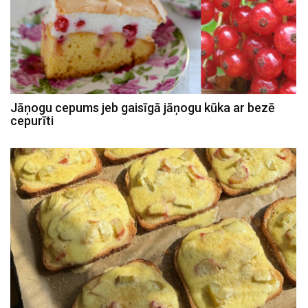
Jāņogu cepums jeb gaisīgā jāņogu kūka ar bezē
cepurīti