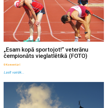
„Esam kopā sportojot!” veterānu
čempionāts vieglatlētikā (FOTO)
0 Komentāri
Lasīt vairāk...