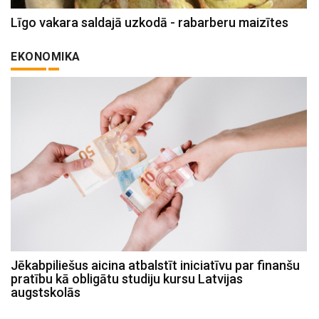
Līgo vakara saldajā uzkodā - rabarberu maizītes
EKONOMIKA
Jēkabpiliešus aicina atbalstīt iniciatīvu par finanšu
pratību kā obligātu studiju kursu Latvijas
augstskolās