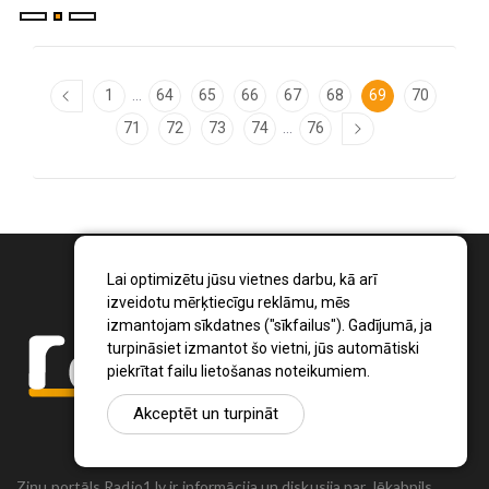
...
1
64
65
66
67
68
69
70
...
71
72
73
74
76
Lai optimizētu jūsu vietnes darbu, kā arī
izveidotu mērķtiecīgu reklāmu, mēs
izmantojam sīkdatnes ("sīkfailus"). Gadījumā, ja
turpināsiet izmantot šo vietni, jūs automātiski
piekrītat failu lietošanas noteikumiem.
Akceptēt un turpināt
Ziņu portāls Radio1.lv ir informācija un diskusija par Jēkabpils