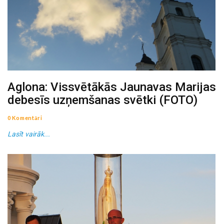
Aglona: Vissvētākās Jaunavas Marijas
debesīs uzņemšanas svētki (FOTO)
0 Komentāri
Lasīt vairāk...