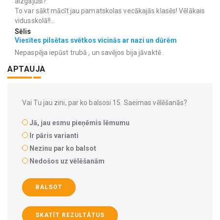
aizgājuši?
To var sākt mācīt jau pamatskolas vecākajās klasēs! Vēlākais
vidusskolā!!...
Sēlis
Viesītes pilsētas svētkos vicinās ar nazi un dūrēm
Nepaspēja iepūst trubā , un savējos bija jāvaktē .
APTAUJA
Vai Tu jau zini, par ko balsosi 15. Saeimas vēlēšanās?
Jā, jau esmu pieņēmis lēmumu
Ir pāris varianti
Nezinu par ko balsot
Nedošos uz vēlēšanām
BALSOT
SKATĪT REZULTĀTUS