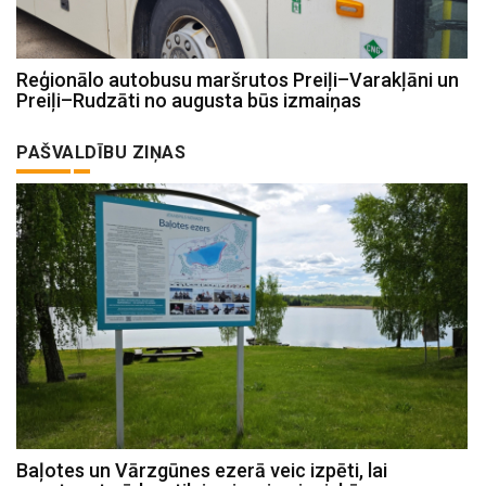
Reģionālo autobusu maršrutos Preiļi–Varakļāni un
Preiļi–Rudzāti no augusta būs izmaiņas
PAŠVALDĪBU ZIŅAS
Baļotes un Vārzgūnes ezerā veic izpēti, lai