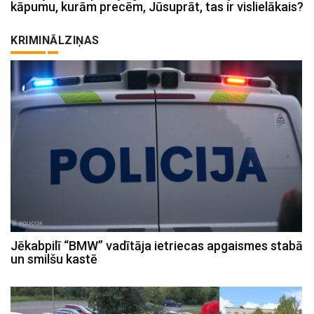
kāpumu, kurām precēm, Jūsuprāt, tas ir vislielākais?
KRIMINĀLZIŅAS
Jēkabpilī “BMW” vadītāja ietriecas apgaismes stabā
un smilšu kastē