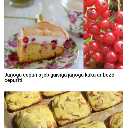
Jāņogu cepums jeb gaisīgā jāņogu kūka ar bezē
cepurīti