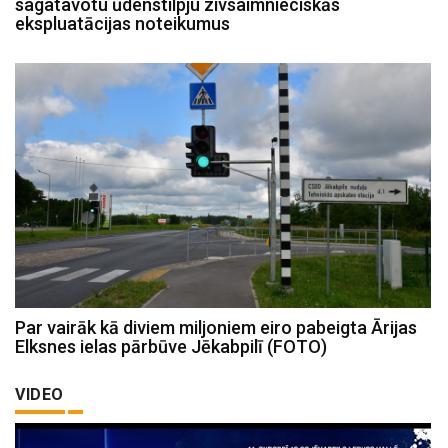
sagatavotu ūdenstilpju zivsaimnieciskās
ekspluatācijas noteikumus
Par vairāk kā diviem miljoniem eiro pabeigta Ārijas
Elksnes ielas pārbūve Jēkabpilī (FOTO)
VIDEO