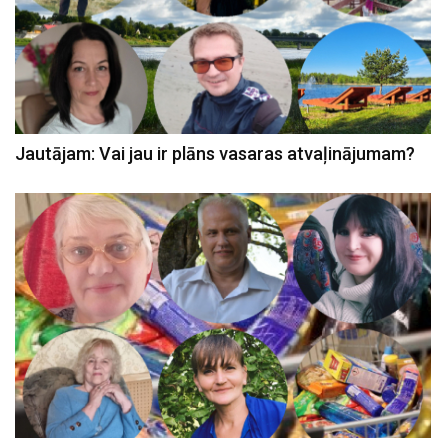
Jautājam: Vai jau ir plāns vasaras atvaļinājumam?