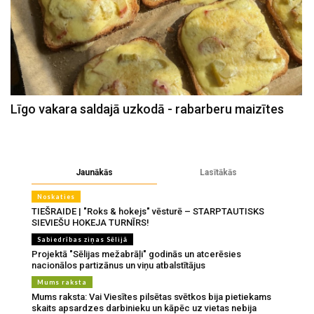
Līgo vakara saldajā uzkodā - rabarberu maizītes
Jaunākās
Lasītākās
Noskaties
TIEŠRAIDE | "Roks & hokejs" vēsturē – STARPTAUTISKS
SIEVIEŠU HOKEJA TURNĪRS!
Sabiedrības ziņas Sēlijā
Projektā "Sēlijas mežabrāļi" godinās un atcerēsies
nacionālos partizānus un viņu atbalstītājus
Mums raksta
Mums raksta: Vai Viesītes pilsētas svētkos bija pietiekams
skaits apsardzes darbinieku un kāpēc uz vietas nebija