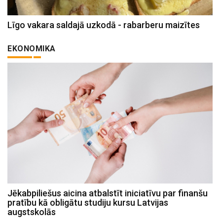
Līgo vakara saldajā uzkodā - rabarberu maizītes
EKONOMIKA
Jēkabpiliešus aicina atbalstīt iniciatīvu par finanšu
pratību kā obligātu studiju kursu Latvijas
augstskolās