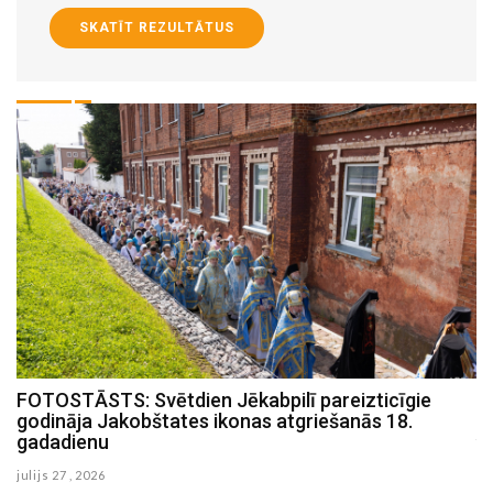
SKATĪT REZULTĀTUS
FOTOSTĀSTS: Zinātnes pikniks Strūves parkā
julijs 19 , 2026