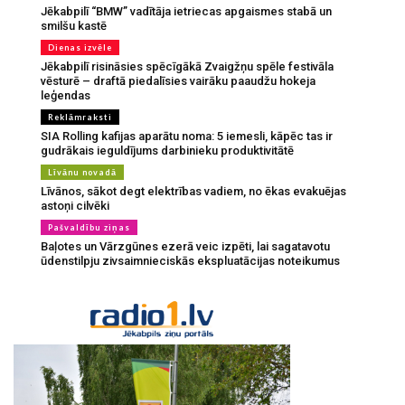
Jēkabpilī “BMW” vadītāja ietriecas apgaismes stabā un
smilšu kastē
Dienas izvēle
Jēkabpilī risināsies spēcīgākā Zvaigžņu spēle festivāla
vēsturē – draftā piedalīsies vairāku paaudžu hokeja
leģendas
Reklāmraksti
SIA Rolling kafijas aparātu noma: 5 iemesli, kāpēc tas ir
gudrākais ieguldījums darbinieku produktivitātē
Līvānu novadā
Līvānos, sākot degt elektrības vadiem, no ēkas evakuējas
astoņi cilvēki
Pašvaldību ziņas
Baļotes un Vārzgūnes ezerā veic izpēti, lai sagatavotu
ūdenstilpju zivsaimnieciskās ekspluatācijas noteikumus