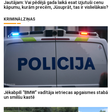
Jautājam: Vai pēdējā gada laikā esat izjutuši cenu
kāpumu, kurām precēm, Jūsuprāt, tas ir vislielākais?
KRIMINĀLZIŅAS
Jēkabpilī “BMW” vadītāja ietriecas apgaismes stabā
un smilšu kastē