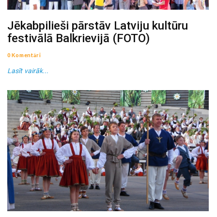
Jēkabpilieši pārstāv Latviju kultūru
festivālā Balkrievijā (FOTO)
0 Komentāri
Lasīt vairāk...