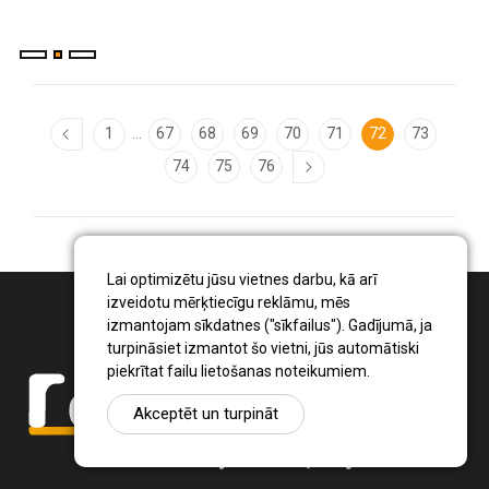
...
1
67
68
69
70
71
72
73
74
75
76
Lai optimizētu jūsu vietnes darbu, kā arī
izveidotu mērķtiecīgu reklāmu, mēs
izmantojam sīkdatnes ("sīkfailus"). Gadījumā, ja
turpināsiet izmantot šo vietni, jūs automātiski
piekrītat failu lietošanas noteikumiem.
Akceptēt un turpināt