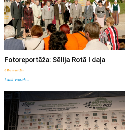
Fotoreportāža: Sēlija Rotā I daļa
0 Komentāri
Lasīt vairāk...