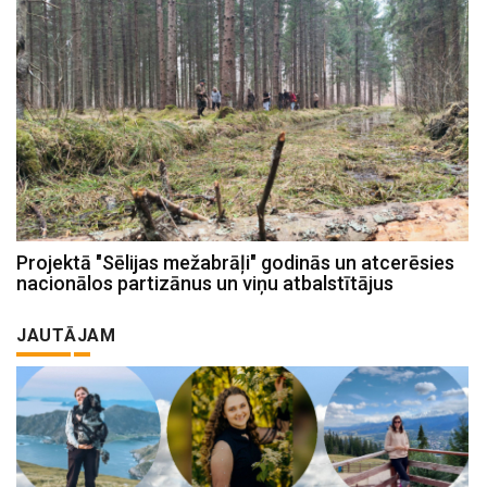
Projektā "Sēlijas mežabrāļi" godinās un atcerēsies
nacionālos partizānus un viņu atbalstītājus
JAUTĀJAM