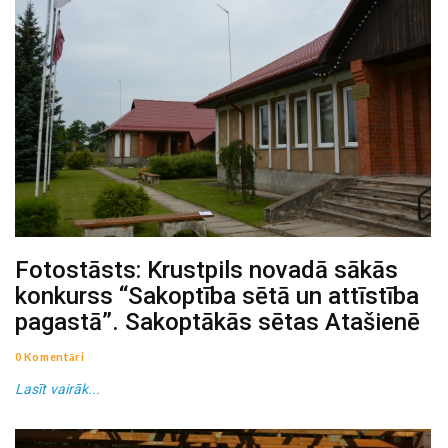
Fotostāsts: Krustpils novadā sākās
konkurss “Sakoptība sētā un attīstība
pagastā”. Sakoptākās sētas Atašienē
0 Komentāri
Lasīt vairāk...