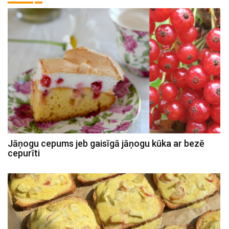
Jāņogu cepums jeb gaisīgā jāņogu kūka ar bezē
cepurīti