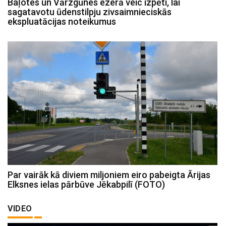
Baļotes un Vārzgūnes ezerā veic izpēti, lai
sagatavotu ūdenstilpju zivsaimnieciskās
ekspluatācijas noteikumus
Par vairāk kā diviem miljoniem eiro pabeigta Ārijas
Elksnes ielas pārbūve Jēkabpilī (FOTO)
VIDEO