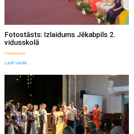
Fotostāsts: Izlaidums Jēkabpils 2.
vidusskolā
1 Komentāri
Lasīt vairāk...