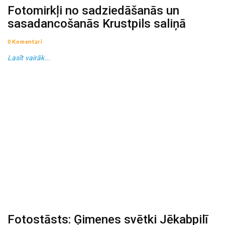
Fotomirkļi no sadziedāšanās un
sasadancošanās Krustpils saliņā
0 Komentāri
Lasīt vairāk...
Fotostāsts: Ģimenes svētki Jēkabpilī