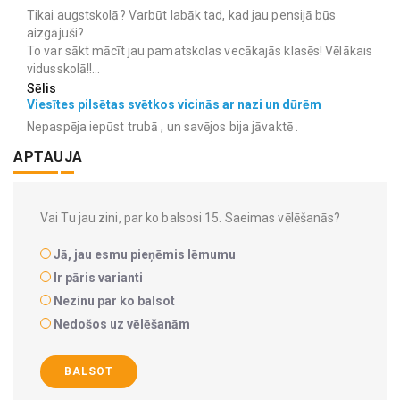
Tikai augstskolā? Varbūt labāk tad, kad jau pensijā būs
aizgājuši?
To var sākt mācīt jau pamatskolas vecākajās klasēs! Vēlākais
vidusskolā!!...
Sēlis
Viesītes pilsētas svētkos vicinās ar nazi un dūrēm
Nepaspēja iepūst trubā , un savējos bija jāvaktē .
APTAUJA
Vai Tu jau zini, par ko balsosi 15. Saeimas vēlēšanās?
Jā, jau esmu pieņēmis lēmumu
Ir pāris varianti
Nezinu par ko balsot
Nedošos uz vēlēšanām
BALSOT