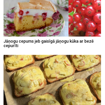
Jāņogu cepums jeb gaisīgā jāņogu kūka ar bezē
cepurīti