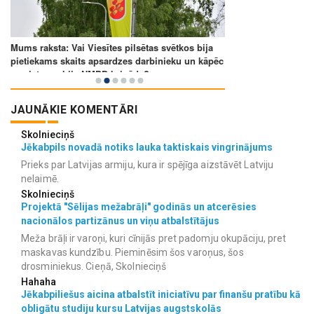
JAUNĀKIE KOMENTĀRI
Skolnieciņš
Jēkabpils novadā notiks lauka taktiskais vingrinājums
Prieks par Latvijas armiju, kura ir spējīga aizstāvēt Latviju
nelaimē.
Skolnieciņš
Projektā "Sēlijas mežabrāļi" godinās un atcerēsies
nacionālos partizānus un viņu atbalstītājus
Meža brāļi ir varoņi, kuri cīnijās pret padomju okupāciju, pret
maskavas kundzību. Pieminēsim šos varoņus, šos
drosminiekus. Cieņā, Skolnieciņš
Hahaha
Jēkabpiliešus aicina atbalstīt iniciatīvu par finanšu pratību kā
obligātu studiju kursu Latvijas augstskolās