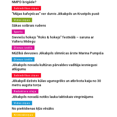
NMPD brigāde?
Sabiedrības ziņas
“Mājas kafejnīcas” ver durvis Jēkabpils un Krustpils pusē
Vides ziņas
Sākas solārais rudens
Sports
Sieviešu hokejs "Roks & hokejs" festivālā – saruna ar
Valteru Midegu
Dienas izvēle
Mūžībā devusies Jēkabpils slimnīcas ārste Marina Pumpiša
Dienas izvēle
Jēkabpils novada kultūras pārvaldes vadītāja iesniegusi
atlūgumu
Sabiedrības ziņas
Jēkabpilī dzēsts kūlas ugunsgrēks un atbrīvota kaija no 30
metru augsta torņa
Redaktora sleja
Jēkabpils novadā notiks lauka taktiskais vingrinājums
Vides ziņas
No piektdienas kļūs vēsāks
Kriminālziņas