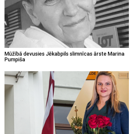
Mūžībā devusies Jēkabpils slimnīcas ārste Marina
Pumpiša