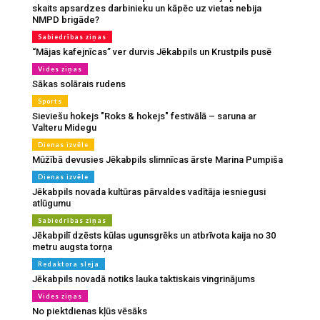
skaits apsardzes darbinieku un kāpēc uz vietas nebija
NMPD brigāde?
Sabiedrības ziņas
“Mājas kafejnīcas” ver durvis Jēkabpils un Krustpils pusē
Vides ziņas
Sākas solārais rudens
Sports
Sieviešu hokejs "Roks & hokejs" festivālā – saruna ar
Valteru Midegu
Dienas izvēle
Mūžībā devusies Jēkabpils slimnīcas ārste Marina Pumpiša
Dienas izvēle
Jēkabpils novada kultūras pārvaldes vadītāja iesniegusi
atlūgumu
Sabiedrības ziņas
Jēkabpilī dzēsts kūlas ugunsgrēks un atbrīvota kaija no 30
metru augsta torņa
Redaktora sleja
Jēkabpils novadā notiks lauka taktiskais vingrinājums
Vides ziņas
No piektdienas kļūs vēsāks