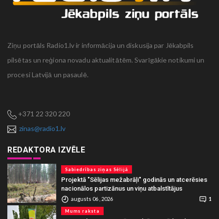
Ziņu portāls Radio1.lv ir informācija un diskusija par Jēkabpils
pilsētas un reģiona novadu aktualitātēm. Svarīgākie notikumi un
procesi Latvijā un pasaulē.
+371 22 320 220
zinas@radio1.lv
REDAKTORA IZVĒLE
Sabiedrības ziņas Sēlijā
Projektā "Sēlijas mežabrāļi" godinās un atcerēsies
nacionālos partizānus un viņu atbalstītājus
augusts 06 , 2026
1
Mums raksta