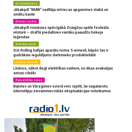
Kriminālziņas
Jēkabpilī “BMW” vadītāja ietriecas apgaismes stabā un
smilšu kastē
Dienas izvēle
Jēkabpilī risināsies spēcīgākā Zvaigžņu spēle festivāla
vēsturē – draftā piedalīsies vairāku paaudžu hokeja
leģendas
Reklāmraksti
SIA Rolling kafijas aparātu noma: 5 iemesli, kāpēc tas ir
gudrākais ieguldījums darbinieku produktivitātē
Līvānu novadā
Līvānos, sākot degt elektrības vadiem, no ēkas evakuējas
astoņi cilvēki
Pašvaldību ziņas
Baļotes un Vārzgūnes ezerā veic izpēti, lai sagatavotu
ūdenstilpju zivsaimnieciskās ekspluatācijas noteikumus