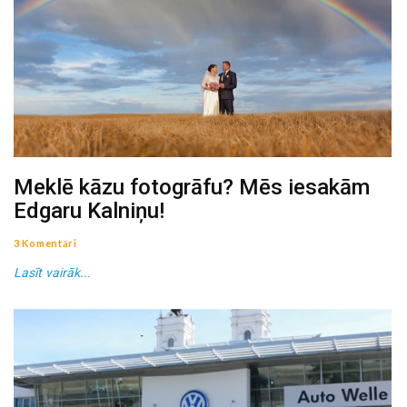
Meklē kāzu fotogrāfu? Mēs iesakām
Edgaru Kalniņu!
3 Komentāri
Lasīt vairāk...