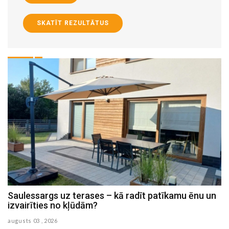
SKATĪT REZULTĀTUS
n
Mājas virsmas, kam nepieciešama īpaši rūpīga
higiēna
augusts 03 , 2026