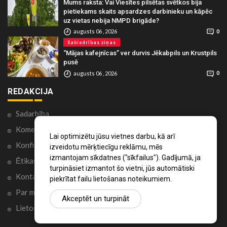
Mums raksta: Vai Viesītes pilsētas svētkos bija
pietiekams skaits apsardzes darbinieku un kāpēc
uz vietas nebija NMPD brigāde?
augusts 06 , 2026
0
Sabiedrības ziņas
“Mājas kafejnīcas” ver durvis Jēkabpils un Krustpils
pusē
augusts 06 , 2026
0
REDAKCIJA
Sadarbība
Komentāri portālā
Lai optimizētu jūsu vietnes darbu, kā arī
Konfidencialitātes politika
izveidotu mērķtiecīgu reklāmu, mēs
izmantojam sīkdatnes ("sīkfailus"). Gadījumā, ja
Ētikas kodekss
turpināsiet izmantot šo vietni, jūs automātiski
Kontakti
piekrītat failu lietošanas noteikumiem.
Par mums
Akceptēt un turpināt
Lietošanas noteikumi