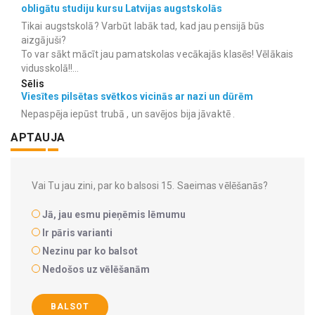
obligātu studiju kursu Latvijas augstskolās
Tikai augstskolā? Varbūt labāk tad, kad jau pensijā būs
aizgājuši?
To var sākt mācīt jau pamatskolas vecākajās klasēs! Vēlākais
vidusskolā!!...
Sēlis
Viesītes pilsētas svētkos vicinās ar nazi un dūrēm
Nepaspēja iepūst trubā , un savējos bija jāvaktē .
APTAUJA
Vai Tu jau zini, par ko balsosi 15. Saeimas vēlēšanās?
Jā, jau esmu pieņēmis lēmumu
Ir pāris varianti
Nezinu par ko balsot
Nedošos uz vēlēšanām
BALSOT