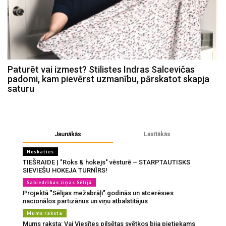
Paturēt vai izmest? Stilistes Indras Salcevičas
padomi, kam pievērst uzmanību, pārskatot skapja
saturu
Jaunākās
Lasītākās
Noskaties
TIEŠRAIDE | "Roks & hokejs" vēsturē – STARPTAUTISKS
SIEVIEŠU HOKEJA TURNĪRS!
Sabiedrības ziņas Sēlijā
Projektā "Sēlijas mežabrāļi" godinās un atcerēsies
nacionālos partizānus un viņu atbalstītājus
Mums raksta
Mums raksta: Vai Viesītes pilsētas svētkos bija pietiekams