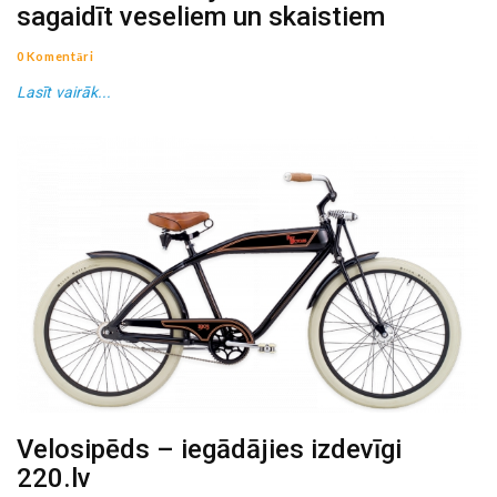
sagaidīt veseliem un skaistiem
0 Komentāri
Lasīt vairāk...
Velosipēds – iegādājies izdevīgi
220.lv