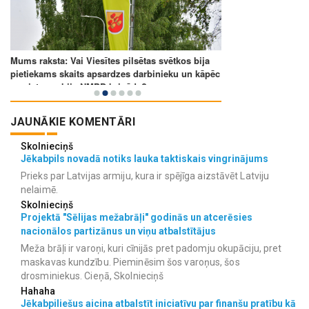
JAUNĀKIE KOMENTĀRI
Skolnieciņš
Jēkabpils novadā notiks lauka taktiskais vingrinājums
Prieks par Latvijas armiju, kura ir spējīga aizstāvēt Latviju
nelaimē.
Skolnieciņš
Projektā "Sēlijas mežabrāļi" godinās un atcerēsies
nacionālos partizānus un viņu atbalstītājus
Meža brāļi ir varoņi, kuri cīnijās pret padomju okupāciju, pret
maskavas kundzību. Pieminēsim šos varoņus, šos
drosminiekus. Cieņā, Skolnieciņš
Hahaha
Jēkabpiliešus aicina atbalstīt iniciatīvu par finanšu pratību kā