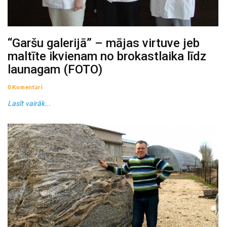
“Garšu galerijā” – mājas virtuve jeb
maltīte ikvienam no brokastlaika līdz
launagam (FOTO)
0 Komentāri
Lasīt vairāk...