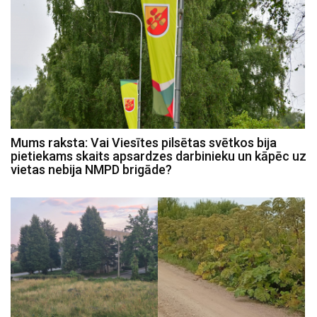
Mums raksta: Vai Viesītes pilsētas svētkos bija
pietiekams skaits apsardzes darbinieku un kāpēc uz
vietas nebija NMPD brigāde?