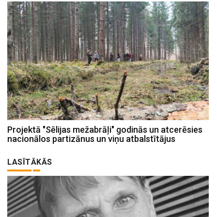
Projektā "Sēlijas mežabrāļi" godinās un atcerēsies
nacionālos partizānus un viņu atbalstītājus
LASĪTĀKĀS