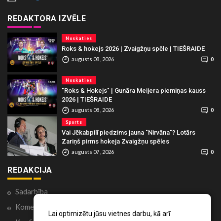
REDAKTORA IZVĒLE
Noskaties
Roks & hokejs 2026 | Zvaigžņu spēle | TIEŠRAIDE
augusts 08 , 2026
0
Noskaties
"Roks & Hokejs" | Gunāra Meijera piemiņas kauss
2026 | TIEŠRAIDE
augusts 08 , 2026
0
Sports
Vai Jēkabpilī piedzims jauna "Nirvāna"? Lotārs
Zariņš pirms hokeja Zvaigžņu spēles
augusts 07 , 2026
0
REDAKCIJA
Sadarbība
Komentāri portālā
Lai optimizētu jūsu vietnes darbu, kā arī