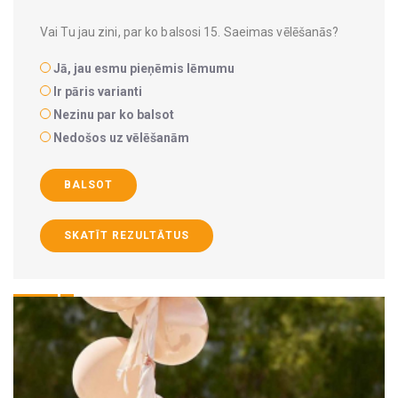
Vai Tu jau zini, par ko balsosi 15. Saeimas vēlēšanās?
Jā, jau esmu pieņēmis lēmumu
Ir pāris varianti
Nezinu par ko balsot
Nedošos uz vēlēšanām
BALSOT
SKATĪT REZULTĀTUS