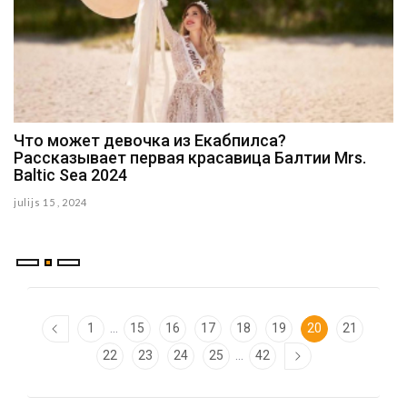
Что может девочка из Екабпилса?
Убивший год назад женщину Леон Русиньш пока
Рассказывает первая красавица Балтии Mrs.
не найден, возможно, он мертв
Baltic Sea 2024
aprilis 28 , 2024
julijs 15 , 2024
...
1
15
16
17
18
19
20
21
...
22
23
24
25
42