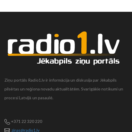
Ziņu portāls Radio1.lv ir informācija un diskusija par Jēkabpils
pilsētas un reģiona novadu aktualitātēm. Svarīgākie notikumi un
procesi Latvijā un pasaulē.
+371 22 320 220
zinas@radio1.lv