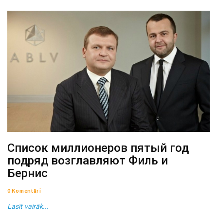
Список миллионеров пятый год
подряд возглавляют Филь и
Бернис
0 Komentāri
Lasīt vairāk...