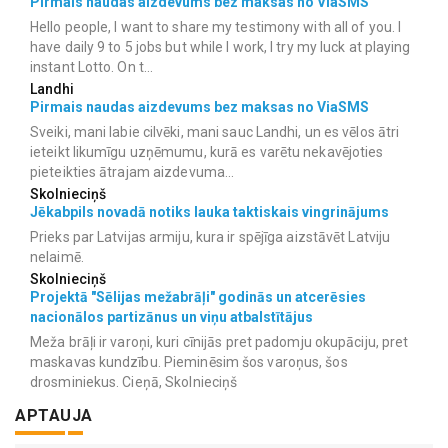
Pirmais naudas aizdevums bez maksas no ViaSMS
Hello people, I want to share my testimony with all of you. I
have daily 9 to 5 jobs but while I work, I try my luck at playing
instant Lotto. On t...
Landhi
Pirmais naudas aizdevums bez maksas no ViaSMS
Sveiki, mani labie cilvēki, mani sauc Landhi, un es vēlos ātri
ieteikt likumīgu uzņēmumu, kurā es varētu nekavējoties
pieteikties ātrajam aizdevuma...
Skolnieciņš
Jēkabpils novadā notiks lauka taktiskais vingrinājums
Prieks par Latvijas armiju, kura ir spējīga aizstāvēt Latviju
nelaimē.
Skolnieciņš
Projektā "Sēlijas mežabrāļi" godinās un atcerēsies
nacionālos partizānus un viņu atbalstītājus
Meža brāļi ir varoņi, kuri cīnijās pret padomju okupāciju, pret
maskavas kundzību. Pieminēsim šos varoņus, šos
drosminiekus. Cieņā, Skolnieciņš
APTAUJA