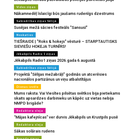
Vides ziņas
Nākamnedēļ īslaicīgi būs jaušams rudenīgs dzestrums
Sabiedrības ziņas Sēlijā
Susējas mežā sācies festivāls "Sansusī"
Noskaties
TIEŠRAIDE | "Roks & hokejs" vēsturē – STARPTAUTISKS
SIEVIEŠU HOKEJA TURNĪRS!
Jēkabpils Radio 1 ziņas
Jēkabpils Radio1 ziņas 2026.gada 6.augustā
Sabiedrības ziņas Sēlijā
Projektā "Sēlijas mežabrāļi" godinās un atcerēsies
nacionālos partizānus un viņu atbalstītājus
Dienas izvēle
Mums raksta: Vai Viesītes pilsētas svētkos bija pietiekams
skaits apsardzes darbinieku un kāpēc uz vietas nebija
NMPD brigāde?
Redaktora sleja
“Mājas kafejnīcas” ver durvis Jēkabpils un Krustpils pusē
Redaktora sleja
Sākas solārais rudens
Novadu ziņas