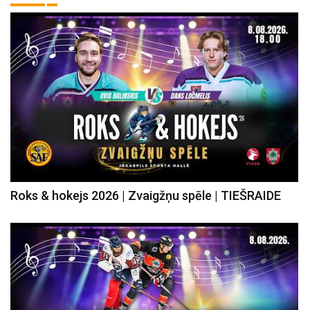
Roks & hokejs 2026 | Zvaigžņu spēle | TIEŠRAIDE