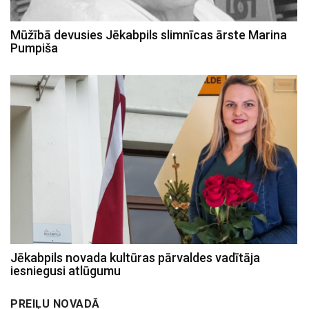
Mūžībā devusies Jēkabpils slimnīcas ārste Marina
Pumpiša
Jēkabpils novada kultūras pārvaldes vadītāja
iesniegusi atlūgumu
PREIĻU NOVADĀ