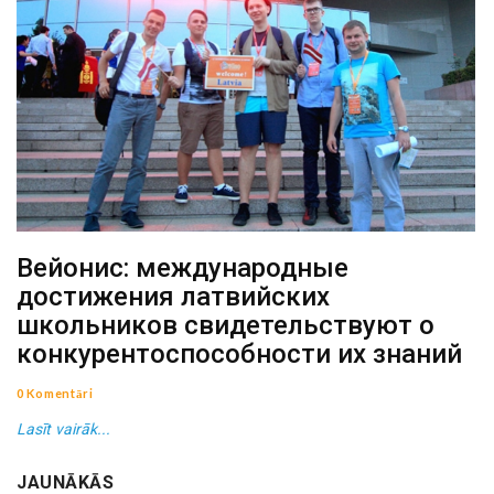
Вейонис: международные
достижения латвийских
школьников свидетельствуют о
конкурентоспособности их знаний
0 Komentāri
Lasīt vairāk...
JAUNĀKĀS