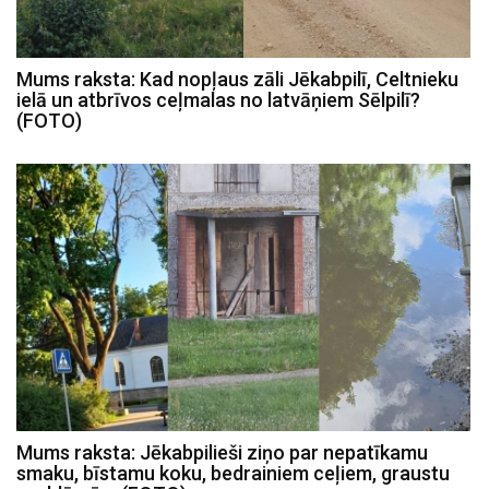
Mums raksta: Kad nopļaus zāli Jēkabpilī, Celtnieku
ielā un atbrīvos ceļmalas no latvāņiem Sēlpilī?
(FOTO)
Mums raksta: Jēkabpilieši ziņo par nepatīkamu
smaku, bīstamu koku, bedrainiem ceļiem, graustu