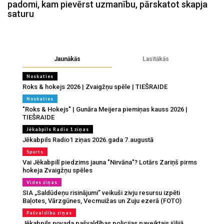
padomi, kam pievērst uzmanību, pārskatot skapja
saturu
Jaunākās
Lasītākās
Noskaties
Roks & hokejs 2026 | Zvaigžņu spēle | TIEŠRAIDE
Noskaties
"Roks & Hokejs" | Gunāra Meijera piemiņas kauss 2026 |
TIEŠRAIDE
Jēkabpils Radio 1 ziņas
Jēkabpils Radio1 ziņas 2026.gada 7.augustā
Sports
Vai Jēkabpilī piedzims jauna "Nirvāna"? Lotārs Zariņš pirms
hokeja Zvaigžņu spēles
Vides ziņas
SIA „Saldūdeņu risinājumi” veikuši zivju resursu izpēti
Baļotes, Vārzgūnes, Vecmuižas un Zuju ezerā (FOTO)
Pašvaldību ziņas
Jēkabpils novada pašvaldības policijas paveiktais jūlijā