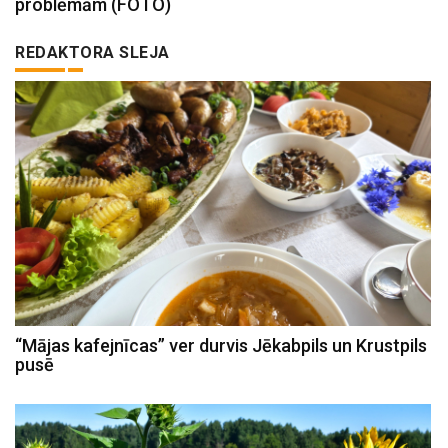
problēmām (FOTO)
REDAKTORA SLEJA
“Mājas kafejnīcas” ver durvis Jēkabpils un Krustpils
pusē