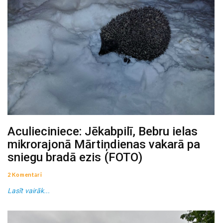
Aculieciniece: Jēkabpilī, Bebru ielas
mikrorajonā Mārtiņdienas vakarā pa
sniegu bradā ezis (FOTO)
2 Komentāri
Lasīt vairāk...