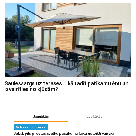
Saulessargs uz terases – kā radīt patīkamu ēnu un
izvairīties no kļūdām?
Jaunākās
Lasītākās
Sabiedrības ziņas
Jēkabpils pilsētas svētku pasākumu laikā noteikti vairāki