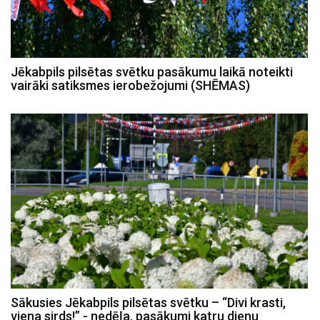
Jēkabpils pilsētas svētku pasākumu laikā noteikti
vairāki satiksmes ierobežojumi (SHĒMAS)
Sākusies Jēkabpils pilsētas svētku – “Divi krasti,
viena sirds!” - nedēļa, pasākumi katru dienu