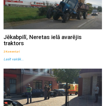
Jēkabpilī, Neretas ielā avarējis
traktors
2 Komentāri
Lasīt vairāk...