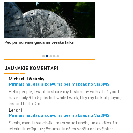
JAUNĀKIE KOMENTĀRI
Michael J Weirsky
Pirmais naudas aizdevums bez maksas no ViaSMS
Hello people, I want to share my testimony with all of you. I
have daily 9 to 5 jobs but while I work, I try my luck at playing
instant Lotto. On t...
Landhi
Pirmais naudas aizdevums bez maksas no ViaSMS
Sveiki, mani labie cilvēki, mani sauc Landhi, un es vēlos ātri
ieteikt likumīgu uzņēmumu, kurā es varētu nekavējoties