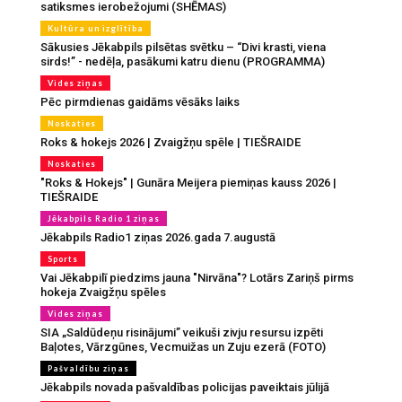
satiksmes ierobežojumi (SHĒMAS)
Kultūra un izglītība
Sākusies Jēkabpils pilsētas svētku – “Divi krasti, viena
sirds!” - nedēļa, pasākumi katru dienu (PROGRAMMA)
Vides ziņas
Pēc pirmdienas gaidāms vēsāks laiks
Noskaties
Roks & hokejs 2026 | Zvaigžņu spēle | TIEŠRAIDE
Noskaties
"Roks & Hokejs" | Gunāra Meijera piemiņas kauss 2026 |
TIEŠRAIDE
Jēkabpils Radio 1 ziņas
Jēkabpils Radio1 ziņas 2026.gada 7.augustā
Sports
Vai Jēkabpilī piedzims jauna "Nirvāna"? Lotārs Zariņš pirms
hokeja Zvaigžņu spēles
Vides ziņas
SIA „Saldūdeņu risinājumi” veikuši zivju resursu izpēti
Baļotes, Vārzgūnes, Vecmuižas un Zuju ezerā (FOTO)
Pašvaldību ziņas
Jēkabpils novada pašvaldības policijas paveiktais jūlijā