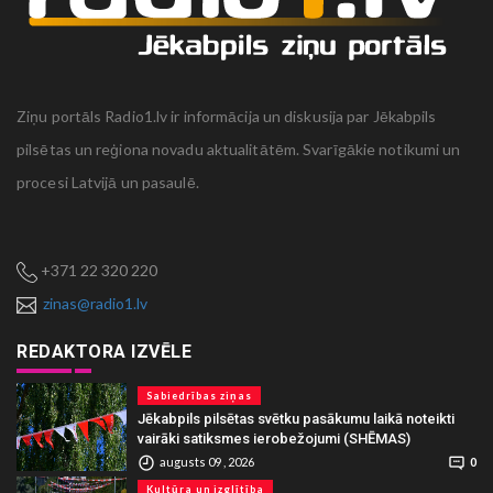
Ziņu portāls Radio1.lv ir informācija un diskusija par Jēkabpils
pilsētas un reģiona novadu aktualitātēm. Svarīgākie notikumi un
procesi Latvijā un pasaulē.
+371 22 320 220
zinas@radio1.lv
REDAKTORA IZVĒLE
Sabiedrības ziņas
Jēkabpils pilsētas svētku pasākumu laikā noteikti
vairāki satiksmes ierobežojumi (SHĒMAS)
augusts 09 , 2026
0
Kultūra un izglītība