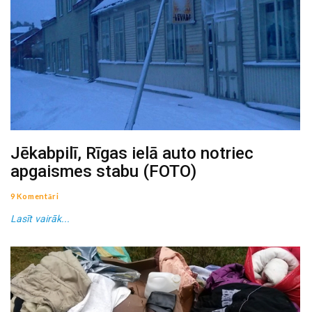
Jēkabpilī, Rīgas ielā auto notriec
apgaismes stabu (FOTO)
9 Komentāri
Lasīt vairāk...