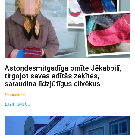
Astoņdesmitgadīga omīte Jēkabpilī,
tirgojot savas adītās zeķītes,
saraudina līdzjūtīgus cilvēkus
3 Komentāri
Lasīt vairāk...