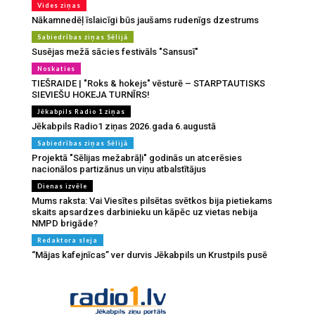
Vides ziņas
Nākamnedēļ īslaicīgi būs jaušams rudenīgs dzestrums
Sabiedrības ziņas Sēlijā
Susējas mežā sācies festivāls "Sansusī"
Noskaties
TIEŠRAIDE | "Roks & hokejs" vēsturē – STARPTAUTISKS
SIEVIEŠU HOKEJA TURNĪRS!
Jēkabpils Radio 1 ziņas
Jēkabpils Radio1 ziņas 2026.gada 6.augustā
Sabiedrības ziņas Sēlijā
Projektā "Sēlijas mežabrāļi" godinās un atcerēsies
nacionālos partizānus un viņu atbalstītājus
Dienas izvēle
Mums raksta: Vai Viesītes pilsētas svētkos bija pietiekams
skaits apsardzes darbinieku un kāpēc uz vietas nebija
NMPD brigāde?
Redaktora sleja
“Mājas kafejnīcas” ver durvis Jēkabpils un Krustpils pusē