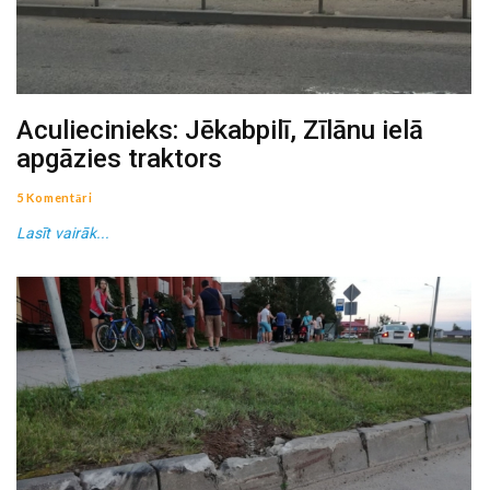
Aculiecinieks: Jēkabpilī, Zīlānu ielā
apgāzies traktors
5 Komentāri
Lasīt vairāk...