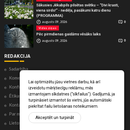
Sākusies Jēkabpils pilsētas svētku – “Divi krasti,
viena sirds!” - nedēļa, pasākumi katru dienu
(PROGRAMMA)
augusts 09 , 2026
0
Vides ziņas
Pēc pirmdienas gaidāms vēsāks laiks
augusts 09 , 2026
0
REDAKCIJA
Sadarbība
Komentāri portālā
Lai optimizētu jūsu vietnes darbu, kā arī
Konfidencialitātes politika
izveidotu mērķtiecīgu reklāmu, mēs
izmantojam sīkdatnes ("sīkfailus"). Gadījumā, ja
Ētikas kodekss
turpināsiet izmantot šo vietni, jūs automātiski
Kontakti
piekrītat failu lietošanas noteikumiem.
Par mums
Akceptēt un turpināt
Lietošanas noteikumi