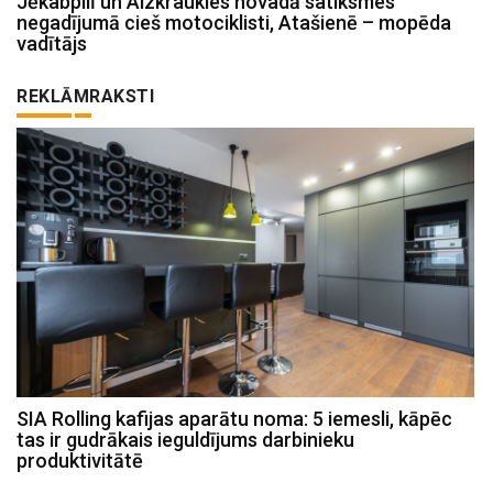
Jēkabpilī un Aizkraukles novadā satiksmes
negadījumā cieš motociklisti, Atašienē – mopēda
vadītājs
REKLĀMRAKSTI
SIA Rolling kafijas aparātu noma: 5 iemesli, kāpēc
tas ir gudrākais ieguldījums darbinieku
produktivitātē