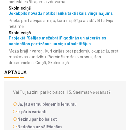
pieteikties ātrajam aizdevuma...
Skolnieciņš
Jēkabpils novadā notiks lauka taktiskais vingrinājums
Prieks par Latvijas armiju, kura ir spējīga aizstāvēt Latviju
nelaimē.
Skolnieciņš
Projektā "Sēlijas mežabrāļi" godinās un atcerēsies
nacionālos partizānus un viņu atbalstītājus
Meža brāļi ir varoņi, kuri cīnijās pret padomju okupāciju, pret
maskavas kundzību. Pieminēsim šos varoņus, šos
drosminiekus. Cieņā, Skolnieciņš
APTAUJA
Vai Tu jau zini, par ko balsosi 15. Saeimas vēlēšanās?
Jā, jau esmu pieņēmis lēmumu
Ir pāris varianti
Nezinu par ko balsot
Nedošos uz vēlēšanām