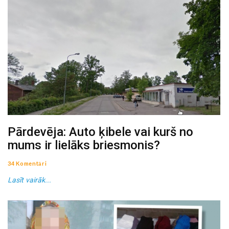
Pārdevēja: Auto ķibele vai kurš no
mums ir lielāks briesmonis?
34 Komentāri
Lasīt vairāk...