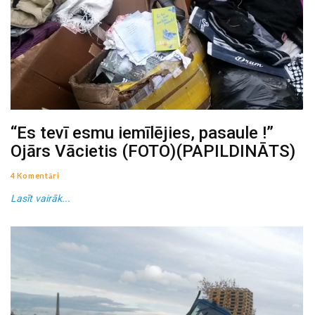
“Es tevī esmu iemīlējies, pasaule !”
Ojārs Vācietis (FOTO)(PAPILDINĀTS)
4 Komentāri
Lasīt vairāk...