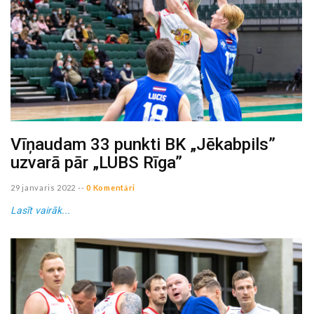
Vīņaudam 33 punkti BK „Jēkabpils”
uzvarā pār „LUBS Rīga”
29 janvaris 2022
--
0 Komentāri
Lasīt vairāk...