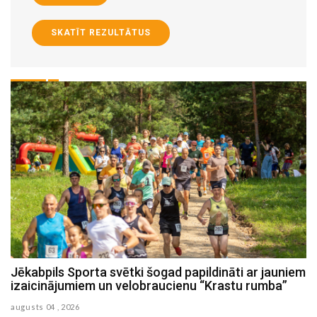
SKATĪT REZULTĀTUS
em
Sestdien Viesītes ezerā norisināsies Jēkabpils
novada Spiningošanas čempionāta no laivām 2.
posms