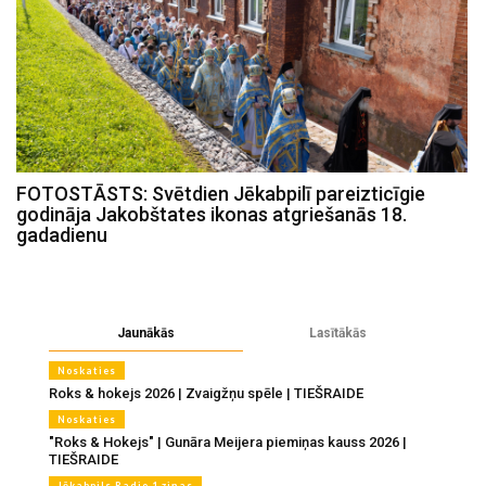
FOTOSTĀSTS: Svētdien Jēkabpilī pareizticīgie
godināja Jakobštates ikonas atgriešanās 18.
gadadienu
Jaunākās
Lasītākās
Noskaties
Roks & hokejs 2026 | Zvaigžņu spēle | TIEŠRAIDE
Noskaties
"Roks & Hokejs" | Gunāra Meijera piemiņas kauss 2026 |
TIEŠRAIDE
Jēkabpils Radio 1 ziņas