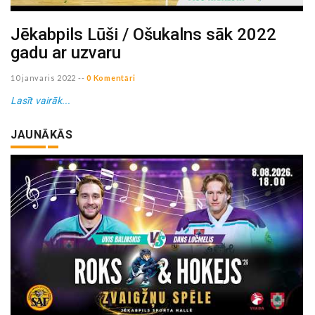
Jēkabpils Lūši / Ošukalns sāk 2022
gadu ar uzvaru
10 janvaris 2022
--
0 Komentāri
Lasīt vairāk...
JAUNĀKĀS