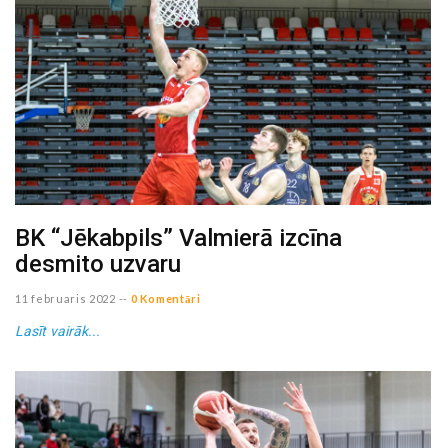
BK “Jēkabpils” Valmierā izcīna
desmito uzvaru
11 februaris 2022
--
0 Komentāri
Lasīt vairāk...