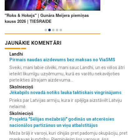
JAUNĀKIE KOMENTĀRI
Landhi
Pirmais naudas aizdevums bez maksas no ViaSMS
Sveiki, mani labie cilvēki, mani sauc Landhi, un es vēlos ātri
ieteikt likumīgu uzņēmumu, kurā es varētu nekavējoties
pieteikties ātrajam aizdevuma...
Skolnieciņš
Jēkabpils novadā notiks lauka taktiskais vingrinājums
Prieks par Latvijas armiju, kura ir spējīga aizstāvēt Latviju
nelaimē.
Skolnieciņš
Projektā "Sēlijas mežabrāļi" godinās un atcerēsies
nacionālos partizānus un viņu atbalstītājus
Meža brāļi ir varoņi, kuri cīnijās pret padomju okupāciju, pret
maskavas kundzību. Pieminēsim šos varoņus, šos