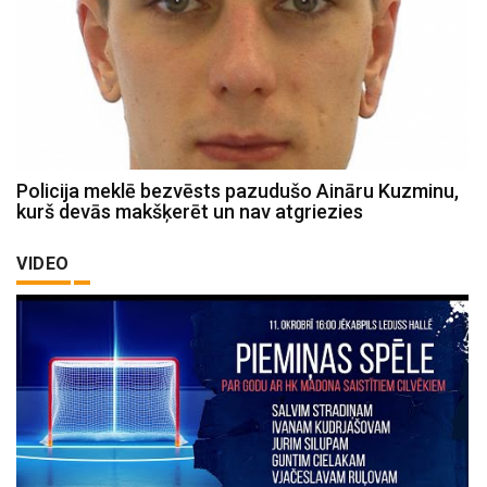
Policija meklē bezvēsts pazudušo Aināru Kuzminu,
kurš devās makšķerēt un nav atgriezies
VIDEO