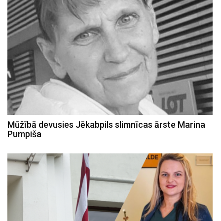
Mūžībā devusies Jēkabpils slimnīcas ārste Marina
Pumpiša