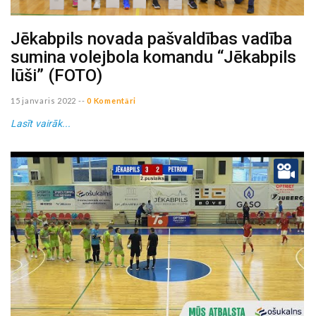
Jēkabpils novada pašvaldības vadība
sumina volejbola komandu “Jēkabpils
lūši” (FOTO)
15 janvaris 2022
--
0 Komentāri
Lasīt vairāk...