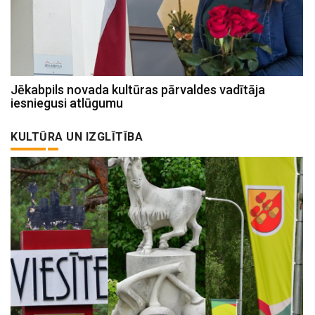
Jēkabpils novada kultūras pārvaldes vadītāja
iesniegusi atlūgumu
KULTŪRA UN IZGLĪTĪBA