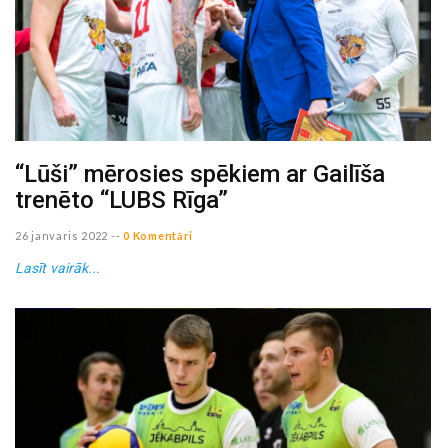
“Lūši” mērosies spēkiem ar Gailīša
trenēto “LUBS Rīga”
26 janvaris 2022
--
0 Komentāri
Lasīt vairāk...