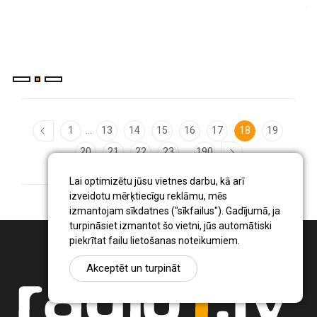
julijs 31 , 2026
...
1
13
14
15
16
17
18
19
...
20
21
22
23
190
Lai optimizētu jūsu vietnes darbu, kā arī
izveidotu mērķtiecīgu reklāmu, mēs
izmantojam sīkdatnes ("sīkfailus"). Gadījumā, ja
turpināsiet izmantot šo vietni, jūs automātiski
piekrītat failu lietošanas noteikumiem.
Akceptēt un turpināt