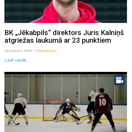
BK „Jēkabpils” direktors Juris Kalniņš
atgriežas laukumā ar 23 punktiem
22 janvaris 2022
--
0 Komentāri
Lasīt vairāk...