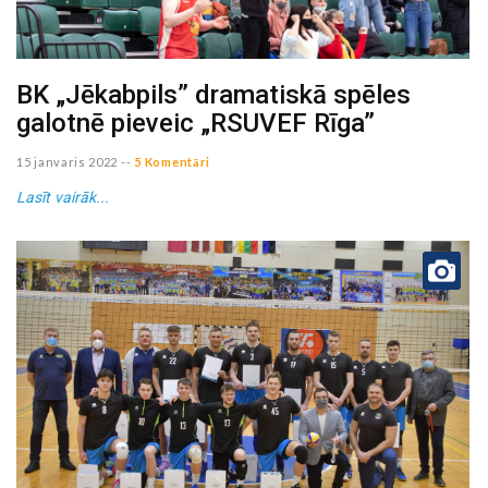
BK „Jēkabpils” dramatiskā spēles
galotnē pieveic „RSUVEF Rīga”
15 janvaris 2022
--
5 Komentāri
Lasīt vairāk...