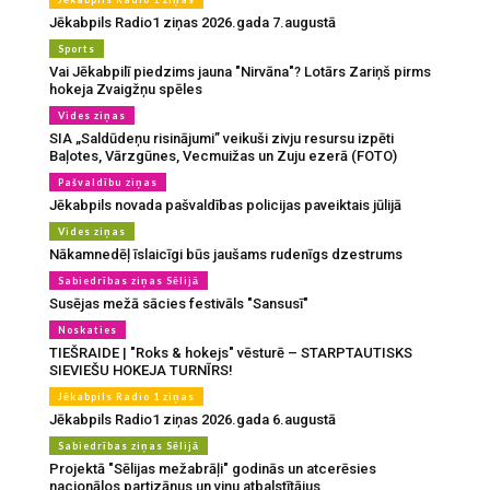
Jēkabpils Radio1 ziņas 2026.gada 7.augustā
Sports
Vai Jēkabpilī piedzims jauna "Nirvāna"? Lotārs Zariņš pirms
hokeja Zvaigžņu spēles
Vides ziņas
SIA „Saldūdeņu risinājumi” veikuši zivju resursu izpēti
Baļotes, Vārzgūnes, Vecmuižas un Zuju ezerā (FOTO)
Pašvaldību ziņas
Jēkabpils novada pašvaldības policijas paveiktais jūlijā
Vides ziņas
Nākamnedēļ īslaicīgi būs jaušams rudenīgs dzestrums
Sabiedrības ziņas Sēlijā
Susējas mežā sācies festivāls "Sansusī"
Noskaties
TIEŠRAIDE | "Roks & hokejs" vēsturē – STARPTAUTISKS
SIEVIEŠU HOKEJA TURNĪRS!
Jēkabpils Radio 1 ziņas
Jēkabpils Radio1 ziņas 2026.gada 6.augustā
Sabiedrības ziņas Sēlijā
Projektā "Sēlijas mežabrāļi" godinās un atcerēsies
nacionālos partizānus un viņu atbalstītājus