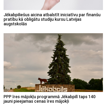
Jēkabpiliešus aicina atbalstīt iniciatīvu par finanšu
pratību kā obligātu studiju kursu Latvijas
augstskolās
PPP īres mājokļu programmā Jēkabpilī taps 140
jauni pieejamas cenas īres mājokļi