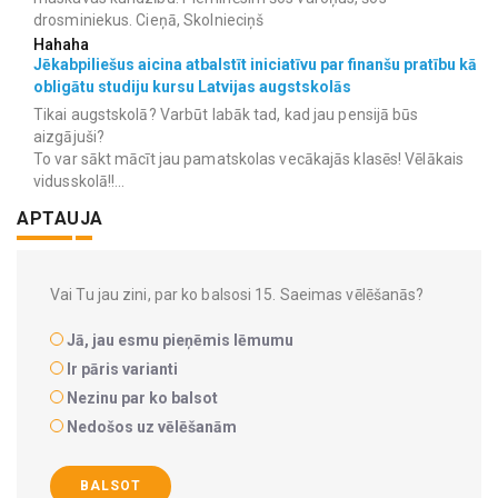
drosminiekus. Cieņā, Skolnieciņš
Hahaha
Jēkabpiliešus aicina atbalstīt iniciatīvu par finanšu pratību kā
obligātu studiju kursu Latvijas augstskolās
Tikai augstskolā? Varbūt labāk tad, kad jau pensijā būs
aizgājuši?
To var sākt mācīt jau pamatskolas vecākajās klasēs! Vēlākais
vidusskolā!!...
APTAUJA
Vai Tu jau zini, par ko balsosi 15. Saeimas vēlēšanās?
Jā, jau esmu pieņēmis lēmumu
Ir pāris varianti
Nezinu par ko balsot
Nedošos uz vēlēšanām
BALSOT