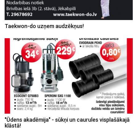
Taekwon-do uzņem audzēkņus!
"Ūdens akadēmija" - sūkņi un caurules visplašākajā
klāstā!