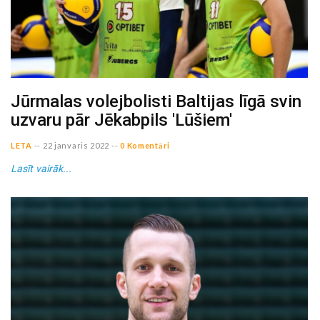
Jūrmalas volejbolisti Baltijas līgā svin
uzvaru pār Jēkabpils 'Lūšiem'
LETA
--
22 janvaris 2022
--
0 Komentāri
Lasīt vairāk...