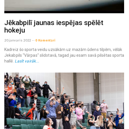
Jēkabpilī jaunas iespējas spēlēt
hokeju
20 janvaris 2022
--
0 Komentāri
Kadreiz šo sporta veidu uzsākām uz mazām ūdens tilpēm, vēlāk
Jekabpils "Vārpas" slidotavā, tagad jau esam savā pilsētas sporta
hallē.
Lasīt vairāk...