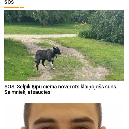
SOS
SOS! Sēlpilī Ķipu ciemā novērots klaiņojošs suns.
Saimniek, atsaucies!