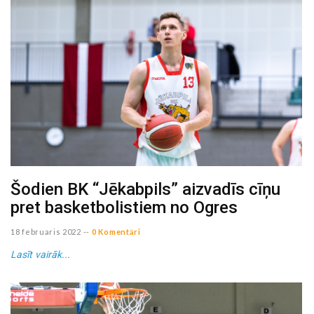
Šodien BK “Jēkabpils” aizvadīs cīņu
pret basketbolistiem no Ogres
18 februaris 2022
--
0 Komentāri
Lasīt vairāk...