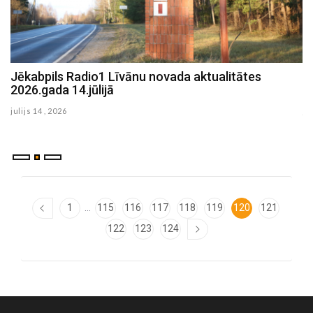
Jēkabpils Radio1 Līvānu novada aktualitātes
Jēkabpils Radio1 Preiļu novada aktualitātes
2026.gada 14.jūlijā
2026.gada 8.jūlijā
julijs 14 , 2026
julijs 08 , 2026
...
1
115
116
117
118
119
120
121
122
123
124