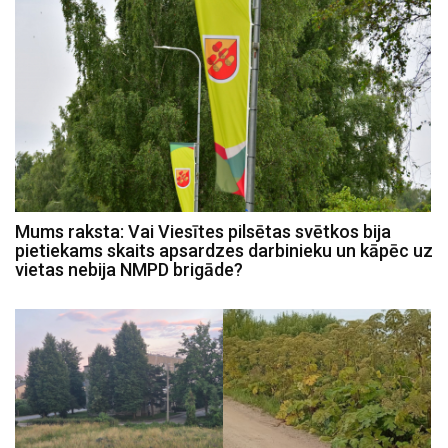
Mums raksta: Vai Viesītes pilsētas svētkos bija
pietiekams skaits apsardzes darbinieku un kāpēc uz
vietas nebija NMPD brigāde?