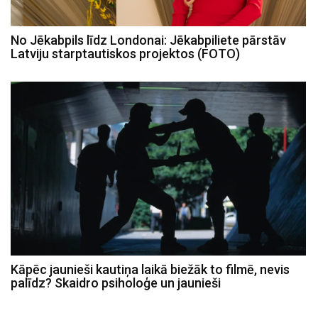
No Jēkabpils līdz Londonai: Jēkabpiliete pārstāv
Latviju starptautiskos projektos (FOTO)
Kāpēc jaunieši kautiņa laikā biežāk to filmē, nevis
palīdz? Skaidro psiholoģe un jaunieši