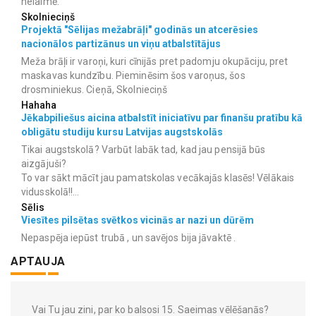
nelaimē.
Skolnieciņš
Projektā "Sēlijas mežabrāļi" godinās un atcerēsies
nacionālos partizānus un viņu atbalstītājus
Meža brāļi ir varoņi, kuri cīnijās pret padomju okupāciju, pret
maskavas kundzību. Pieminēsim šos varoņus, šos
drosminiekus. Cieņā, Skolnieciņš
Hahaha
Jēkabpiliešus aicina atbalstīt iniciatīvu par finanšu pratību kā
obligātu studiju kursu Latvijas augstskolās
Tikai augstskolā? Varbūt labāk tad, kad jau pensijā būs
aizgājuši?
To var sākt mācīt jau pamatskolas vecākajās klasēs! Vēlākais
vidusskolā!!...
Sēlis
Viesītes pilsētas svētkos vicinās ar nazi un dūrēm
Nepaspēja iepūst trubā , un savējos bija jāvaktē .
APTAUJA
Vai Tu jau zini, par ko balsosi 15. Saeimas vēlēšanās?