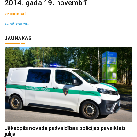
2014. gada 19. novembrī
0 Komentāri
Lasīt vairāk...
JAUNĀKĀS
Jēkabpils novada pašvaldības policijas paveiktais
jūlijā