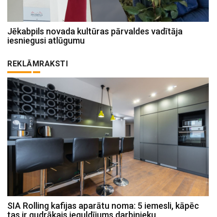
Jēkabpils novada kultūras pārvaldes vadītāja
iesniegusi atlūgumu
REKLĀMRAKSTI
SIA Rolling kafijas aparātu noma: 5 iemesli, kāpēc
tas ir gudrākais ieguldījums darbinieku