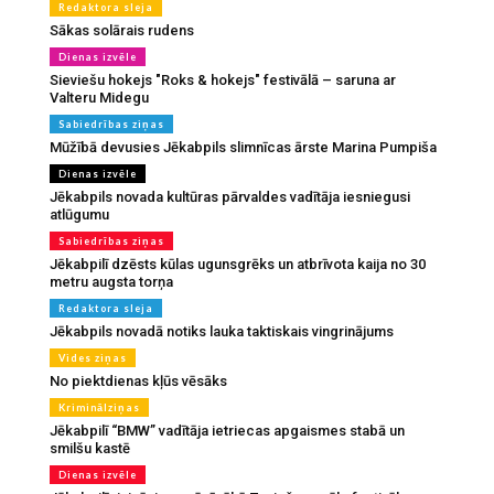
Redaktora sleja
Sākas solārais rudens
Dienas izvēle
Sieviešu hokejs "Roks & hokejs" festivālā – saruna ar
Valteru Midegu
Sabiedrības ziņas
Mūžībā devusies Jēkabpils slimnīcas ārste Marina Pumpiša
Dienas izvēle
Jēkabpils novada kultūras pārvaldes vadītāja iesniegusi
atlūgumu
Sabiedrības ziņas
Jēkabpilī dzēsts kūlas ugunsgrēks un atbrīvota kaija no 30
metru augsta torņa
Redaktora sleja
Jēkabpils novadā notiks lauka taktiskais vingrinājums
Vides ziņas
No piektdienas kļūs vēsāks
Kriminālziņas
Jēkabpilī “BMW” vadītāja ietriecas apgaismes stabā un
smilšu kastē
Dienas izvēle