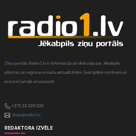
Ziņu portāls Radio1.lv ir informācija un diskusija par Jēkabpils
pilsētas un reģiona novadu aktualitātēm. Svarīgākie notikumi un
procesi Latvijā un pasaulē.
+371 22 320 220
zinas@radio1.lv
REDAKTORA IZVĒLE