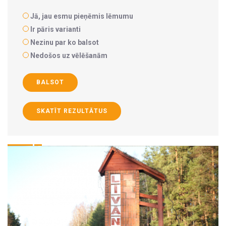
Jā, jau esmu pieņēmis lēmumu
Ir pāris varianti
Nezinu par ko balsot
Nedošos uz vēlēšanām
BALSOT
SKATĪT REZULTĀTUS