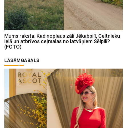
Mums raksta: Kad nopļaus zāli Jēkabpilī, Celtnieku
ielā un atbrīvos ceļmalas no latvāņiem Sēlpilī?
(FOTO)
LASĀMGABALS