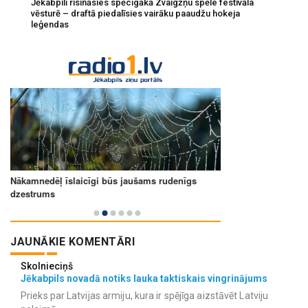
Jēkabpilī risināsies spēcīgākā Zvaigžņu spēle festivāla
vēsturē – draftā piedalīsies vairāku paaudžu hokeja
leģendas
JAUNĀKIE KOMENTĀRI
Skolnieciņš
Jēkabpils novadā notiks lauka taktiskais vingrinājums
Prieks par Latvijas armiju, kura ir spējīga aizstāvēt Latviju