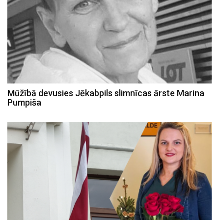
Mūžībā devusies Jēkabpils slimnīcas ārste Marina
Pumpiša