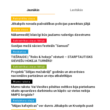
Jaunākās
Lasītākās
Pašvaldību ziņas
Jēkabpils novada pašvaldības policijas paveiktais jūlijā
Vides ziņas
Nākamnedēļ īslaicīgi būs jaušams rudenīgs dzestrums
Sabiedrības ziņas Sēlijā
Susējas mežā sācies festivāls "Sansusī"
Noskaties
TIEŠRAIDE | "Roks & hokejs" vēsturē – STARPTAUTISKS
SIEVIEŠU HOKEJA TURNĪRS!
Sabiedrības ziņas Sēlijā
Projektā "Sēlijas mežabrāļi" godinās un atcerēsies
nacionālos partizānus un viņu atbalstītājus
Mums raksta
Mums raksta: Vai Viesītes pilsētas svētkos bija pietiekams
skaits apsardzes darbinieku un kāpēc uz vietas nebija
NMPD brigāde?
Redaktora sleja
“Mājas kafejnīcas” ver durvis Jēkabpils un Krustpils pusē