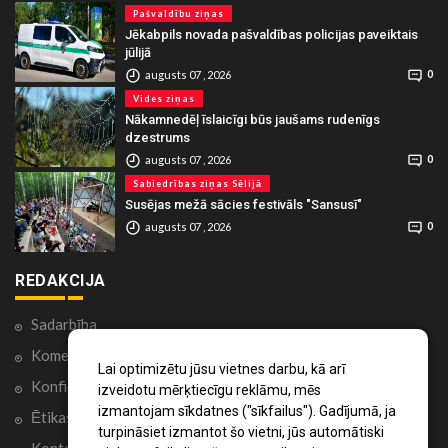
Pašvaldību ziņas
Jēkabpils novada pašvaldības policijas paveiktais
jūlijā
augusts 07 , 2026
0
Vides ziņas
Nākamnedēļ īslaicīgi būs jaušams rudenīgs
dzestrums
augusts 07 , 2026
0
Sabiedrības ziņas Sēlijā
Susējas mežā sācies festivāls "Sansusī"
augusts 07 , 2026
0
REDAKCIJA
Sadarbība
Komentāri portālā
Lai optimizētu jūsu vietnes darbu, kā arī
Konfidencialitātes politika
izveidotu mērķtiecīgu reklāmu, mēs
izmantojam sīkdatnes ("sīkfailus"). Gadījumā, ja
Ētikas kodekss
turpināsiet izmantot šo vietni, jūs automātiski