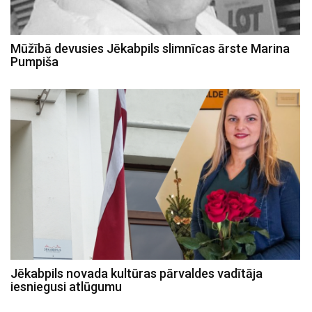
Mūžībā devusies Jēkabpils slimnīcas ārste Marina
Pumpiša
Jēkabpils novada kultūras pārvaldes vadītāja
iesniegusi atlūgumu