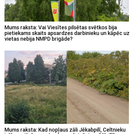
Mums raksta: Vai Viesītes pilsētas svētkos bija
pietiekams skaits apsardzes darbinieku un kāpēc uz
vietas nebija NMPD brigāde?
Mums raksta: Kad nopļaus zāli Jēkabpilī, Celtnieku