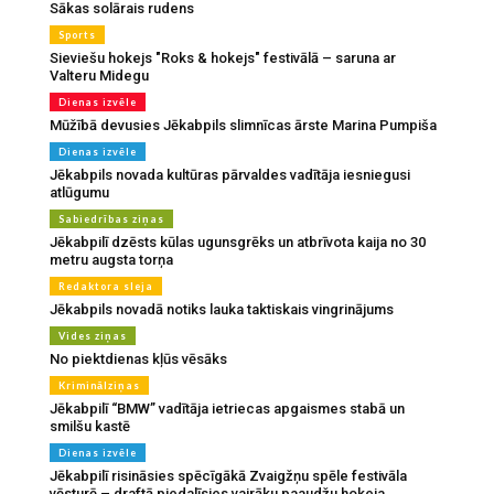
Sākas solārais rudens
Sports
Sieviešu hokejs "Roks & hokejs" festivālā – saruna ar
Valteru Midegu
Dienas izvēle
Mūžībā devusies Jēkabpils slimnīcas ārste Marina Pumpiša
Dienas izvēle
Jēkabpils novada kultūras pārvaldes vadītāja iesniegusi
atlūgumu
Sabiedrības ziņas
Jēkabpilī dzēsts kūlas ugunsgrēks un atbrīvota kaija no 30
metru augsta torņa
Redaktora sleja
Jēkabpils novadā notiks lauka taktiskais vingrinājums
Vides ziņas
No piektdienas kļūs vēsāks
Kriminālziņas
Jēkabpilī “BMW” vadītāja ietriecas apgaismes stabā un
smilšu kastē
Dienas izvēle
Jēkabpilī risināsies spēcīgākā Zvaigžņu spēle festivāla
vēsturē – draftā piedalīsies vairāku paaudžu hokeja