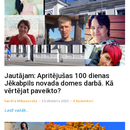
Jautājam: Apritējušas 100 dienas
Jēkabpils novada domes darbā. Kā
vērtējat paveikto?
Sandra Mikanovska
--
13 oktobris 2021
--
0 Komentāri
Lasīt vairāk...