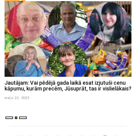
Jautājam: Vai pēdējā gada laikā esat izjutuši cenu
Jautājam: Kā vērtējat Jēkabpils novada pašvaldības
kāpumu, kurām precēm, Jūsuprāt, tas ir vislielākais?
deputātu paveikto šajā sasaukumā?
maijs 22 , 2025
maijs 20 , 2025