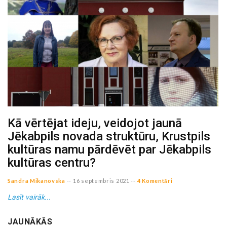
Kā vērtējat ideju, veidojot jaunā
Jēkabpils novada struktūru, Krustpils
kultūras namu pārdēvēt par Jēkabpils
kultūras centru?
Sandra Mikanovska
--
16 septembris 2021
--
4 Komentāri
Lasīt vairāk...
JAUNĀKĀS