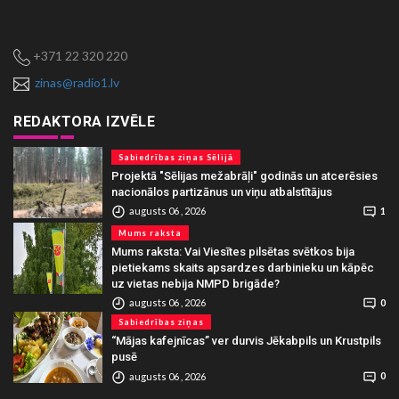
+371 22 320 220
zinas@radio1.lv
REDAKTORA IZVĒLE
Sabiedrības ziņas Sēlijā
Projektā "Sēlijas mežabrāļi" godinās un atcerēsies
nacionālos partizānus un viņu atbalstītājus
augusts 06 , 2026
1
Mums raksta
Mums raksta: Vai Viesītes pilsētas svētkos bija
pietiekams skaits apsardzes darbinieku un kāpēc
uz vietas nebija NMPD brigāde?
augusts 06 , 2026
0
Sabiedrības ziņas
“Mājas kafejnīcas” ver durvis Jēkabpils un Krustpils
pusē
augusts 06 , 2026
0