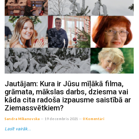
Jautājam: Kura ir Jūsu mīļākā filma,
grāmata, mākslas darbs, dziesma vai
kāda cita radoša izpausme saistībā ar
Ziemassvētkiem?
Sandra Mikanovska
--
19 decembris 2021
--
0 Komentāri
Lasīt vairāk...