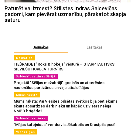
Paturēt vai izmest? Stilistes Indras Salcevičas
padomi, kam pievērst uzmanību, pārskatot skapja
saturu
Jaunākās
Lasītākās
Noskaties
TIEŠRAIDE | "Roks & hokejs" vēsturē – STARPTAUTISKS
SIEVIEŠU HOKEJA TURNĪRS!
Sabiedrības ziņas Sēlijā
Projektā "Sēlijas mežabrāļi" godinās un atcerēsies
nacionālos partizānus un viņu atbalstītājus
Mums raksta
Mums raksta: Vai Viesītes pilsētas svētkos bija pietiekams
skaits apsardzes darbinieku un kāpēc uz vietas nebija
NMPD brigāde?
Sabiedrības ziņas
“Mājas kafejnīcas” ver durvis Jēkabpils un Krustpils pusē
Vides ziņas