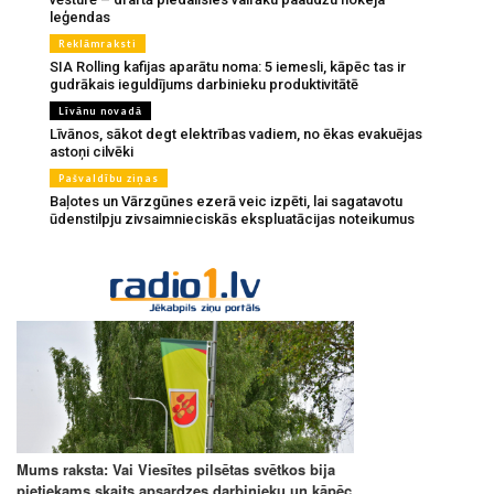
leģendas
Reklāmraksti
SIA Rolling kafijas aparātu noma: 5 iemesli, kāpēc tas ir
gudrākais ieguldījums darbinieku produktivitātē
Līvānu novadā
Līvānos, sākot degt elektrības vadiem, no ēkas evakuējas
astoņi cilvēki
Pašvaldību ziņas
Baļotes un Vārzgūnes ezerā veic izpēti, lai sagatavotu
ūdenstilpju zivsaimnieciskās ekspluatācijas noteikumus