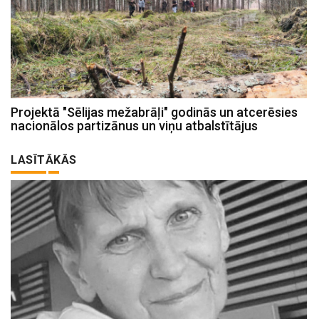
Projektā "Sēlijas mežabrāļi" godinās un atcerēsies
nacionālos partizānus un viņu atbalstītājus
LASĪTĀKĀS