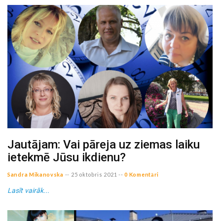
Jautājam: Vai pāreja uz ziemas laiku
ietekmē Jūsu ikdienu?
Sandra Mikanovska
--
25 oktobris 2021
--
0 Komentāri
Lasīt vairāk...