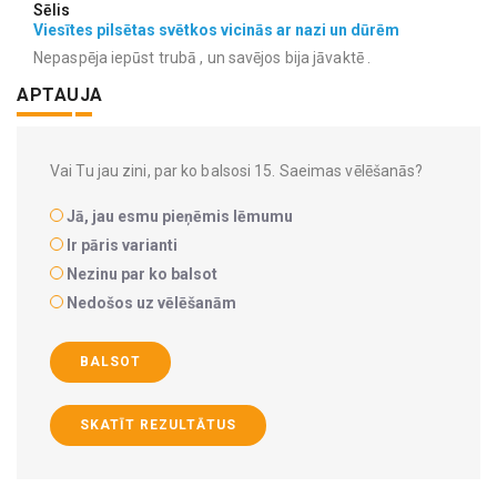
Sēlis
Viesītes pilsētas svētkos vicinās ar nazi un dūrēm
Nepaspēja iepūst trubā , un savējos bija jāvaktē .
APTAUJA
Vai Tu jau zini, par ko balsosi 15. Saeimas vēlēšanās?
Jā, jau esmu pieņēmis lēmumu
Ir pāris varianti
Nezinu par ko balsot
Nedošos uz vēlēšanām
BALSOT
SKATĪT REZULTĀTUS