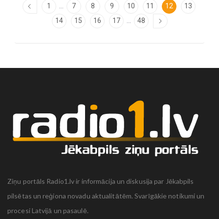
...
1
7
8
9
10
11
12
13
...
14
15
16
17
48
Ziņu portāls Radio1.lv ir informācija un diskusija par Jēkabpils
pilsētas un reģiona novadu aktualitātēm. Svarīgākie notikumi un
procesi Latvijā un pasaulē.