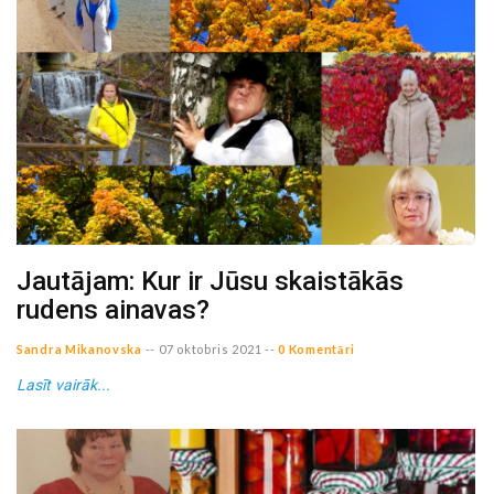
Jautājam: Kur ir Jūsu skaistākās
rudens ainavas?
Sandra Mikanovska
--
07 oktobris 2021
--
0 Komentāri
Lasīt vairāk...