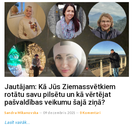
Jautājam: Kā Jūs Ziemassvētkiem
rotātu savu pilsētu un kā vērtējat
pašvaldības veikumu šajā ziņā?
Sandra Mikanovska
--
09 decembris 2021
--
0 Komentāri
Lasīt vairāk...