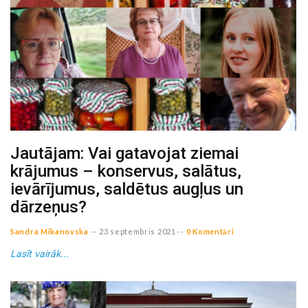
Jautājam: Vai gatavojat ziemai
krājumus – konservus, salātus,
ievārījumus, saldētus augļus un
dārzeņus?
Sandra Mikanovska
--
23 septembris 2021
--
0 Komentāri
Lasīt vairāk...