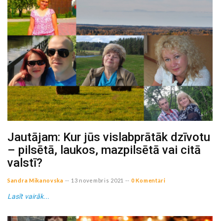
Jautājam: Kur jūs vislabprātāk dzīvotu
– pilsētā, laukos, mazpilsētā vai citā
valstī?
Sandra Mikanovska
--
13 novembris 2021
--
0 Komentāri
Lasīt vairāk...