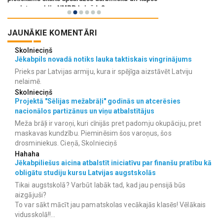
JAUNĀKIE KOMENTĀRI
Skolnieciņš
Jēkabpils novadā notiks lauka taktiskais vingrinājums
Prieks par Latvijas armiju, kura ir spējīga aizstāvēt Latviju
nelaimē.
Skolnieciņš
Projektā "Sēlijas mežabrāļi" godinās un atcerēsies
nacionālos partizānus un viņu atbalstītājus
Meža brāļi ir varoņi, kuri cīnijās pret padomju okupāciju, pret
maskavas kundzību. Pieminēsim šos varoņus, šos
drosminiekus. Cieņā, Skolnieciņš
Hahaha
Jēkabpiliešus aicina atbalstīt iniciatīvu par finanšu pratību kā
obligātu studiju kursu Latvijas augstskolās
Tikai augstskolā? Varbūt labāk tad, kad jau pensijā būs
aizgājuši?
To var sākt mācīt jau pamatskolas vecākajās klasēs! Vēlākais
vidusskolā!!...