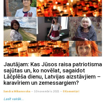
Jautājam: Kas Jūsos raisa patriotisma
sajūtas un, ko novēlat, sagaidot
Lāčplēša dienu, Latvijas aizstāvjiem –
karavīriem un zemessargiem?
Sandra Mikanovska
--
10 novembris 2021
--
0 Komentāri
Lasīt vairāk...