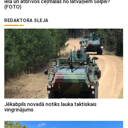
ielā un atbrīvos ceļmalas no latvāņiem Sēlpilī?
(FOTO)
REDAKTORA SLEJA
Jēkabpils novadā notiks lauka taktiskais
vingrinājums