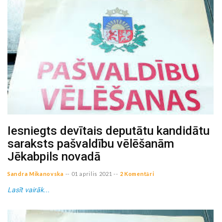
Iesniegts devītais deputātu kandidātu
saraksts pašvaldību vēlēšanām
Jēkabpils novadā
Sandra Mikanovska
--
01 aprilis 2021
--
2 Komentāri
Lasīt vairāk...