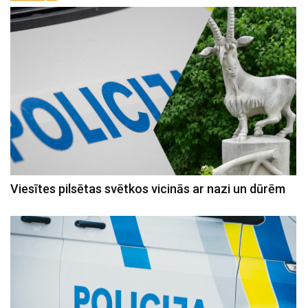
Viesītes pilsētas svētkos vicinās ar nazi un dūrēm