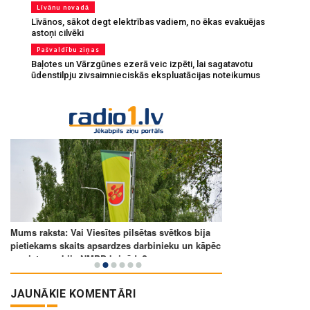
Līvānu novadā
Līvānos, sākot degt elektrības vadiem, no ēkas evakuējas
astoņi cilvēki
Pašvaldību ziņas
Baļotes un Vārzgūnes ezerā veic izpēti, lai sagatavotu
ūdenstilpju zivsaimnieciskās ekspluatācijas noteikumus
JAUNĀKIE KOMENTĀRI