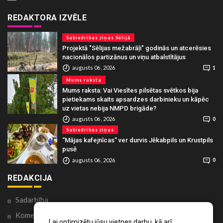
REDAKTORA IZVĒLE
Sabiedrības ziņas Sēlijā
Projektā "Sēlijas mežabrāļi" godinās un atcerēsies
nacionālos partizānus un viņu atbalstītājus
augusts 06 , 2026
1
Mums raksta
Mums raksta: Vai Viesītes pilsētas svētkos bija
pietiekams skaits apsardzes darbinieku un kāpēc
uz vietas nebija NMPD brigāde?
augusts 06 , 2026
0
Sabiedrības ziņas
“Mājas kafejnīcas” ver durvis Jēkabpils un Krustpils
pusē
augusts 06 , 2026
0
REDAKCIJA
Sadarbība
Komentāri portālā
Lai optimizētu jūsu vietnes darbu, kā arī