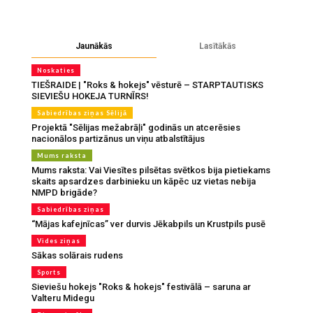
Jaunākās
Lasītākās
Noskaties
TIEŠRAIDE | "Roks & hokejs" vēsturē – STARPTAUTISKS
SIEVIEŠU HOKEJA TURNĪRS!
Sabiedrības ziņas Sēlijā
Projektā "Sēlijas mežabrāļi" godinās un atcerēsies
nacionālos partizānus un viņu atbalstītājus
Mums raksta
Mums raksta: Vai Viesītes pilsētas svētkos bija pietiekams
skaits apsardzes darbinieku un kāpēc uz vietas nebija
NMPD brigāde?
Sabiedrības ziņas
“Mājas kafejnīcas” ver durvis Jēkabpils un Krustpils pusē
Vides ziņas
Sākas solārais rudens
Sports
Sieviešu hokejs "Roks & hokejs" festivālā – saruna ar
Valteru Midegu