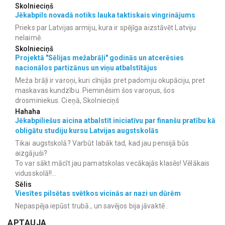
Skolnieciņš
Jēkabpils novadā notiks lauka taktiskais vingrinājums
Prieks par Latvijas armiju, kura ir spējīga aizstāvēt Latviju
nelaimē.
Skolnieciņš
Projektā "Sēlijas mežabrāļi" godinās un atcerēsies
nacionālos partizānus un viņu atbalstītājus
Meža brāļi ir varoņi, kuri cīnijās pret padomju okupāciju, pret
maskavas kundzību. Pieminēsim šos varoņus, šos
drosminiekus. Cieņā, Skolnieciņš
Hahaha
Jēkabpiliešus aicina atbalstīt iniciatīvu par finanšu pratību kā
obligātu studiju kursu Latvijas augstskolās
Tikai augstskolā? Varbūt labāk tad, kad jau pensijā būs
aizgājuši?
To var sākt mācīt jau pamatskolas vecākajās klasēs! Vēlākais
vidusskolā!!...
Sēlis
Viesītes pilsētas svētkos vicinās ar nazi un dūrēm
Nepaspēja iepūst trubā , un savējos bija jāvaktē .
APTAUJA