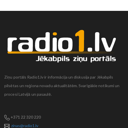
Ziņu portāls Radio1.lv ir informācija un diskusija par Jēkabpils
pilsētas un reģiona novadu aktualitātēm. Svarīgākie notikumi un
procesi Latvijā un pasaulē.
+371 22 320 220
zinas@radio1.lv