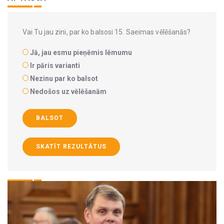
Vai Tu jau zini, par ko balsosi 15. Saeimas vēlēšanās?
Jā, jau esmu pieņēmis lēmumu
Ir pāris varianti
Nezinu par ko balsot
Nedošos uz vēlēšanām
BALSOT
SKATĪT REZULTĀTUS