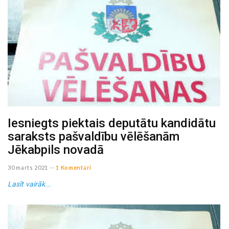
Iesniegts piektais deputātu kandidātu
saraksts pašvaldību vēlēšanām
Jēkabpils novadā
30 marts 2021
--
1 Komentāri
Lasīt vairāk...