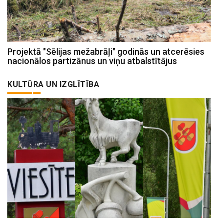
Projektā "Sēlijas mežabrāļi" godinās un atcerēsies
nacionālos partizānus un viņu atbalstītājus
KULTŪRA UN IZGLĪTĪBA