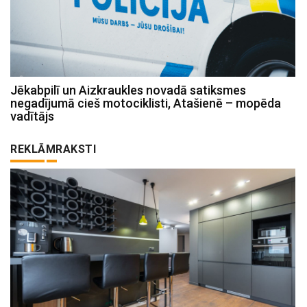
Jēkabpilī un Aizkraukles novadā satiksmes
negadījumā cieš motociklisti, Atašienē – mopēda
vadītājs
REKLĀMRAKSTI