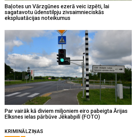
Baļotes un Vārzgūnes ezerā veic izpēti, lai
sagatavotu ūdenstilpju zivsaimnieciskās
ekspluatācijas noteikumus
Par vairāk kā diviem miljoniem eiro pabeigta Ārijas
Elksnes ielas pārbūve Jēkabpilī (FOTO)
KRIMINĀLZIŅAS