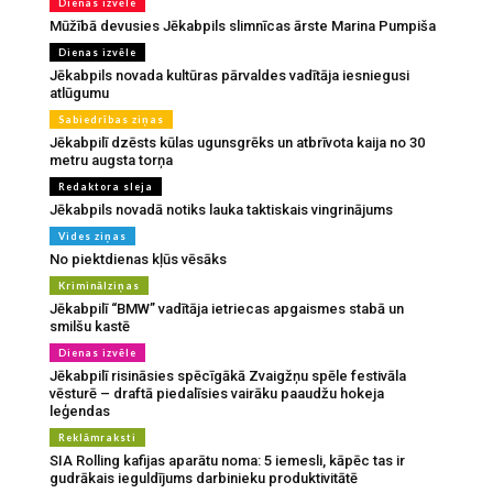
Dienas izvēle
Mūžībā devusies Jēkabpils slimnīcas ārste Marina Pumpiša
Dienas izvēle
Jēkabpils novada kultūras pārvaldes vadītāja iesniegusi
atlūgumu
Sabiedrības ziņas
Jēkabpilī dzēsts kūlas ugunsgrēks un atbrīvota kaija no 30
metru augsta torņa
Redaktora sleja
Jēkabpils novadā notiks lauka taktiskais vingrinājums
Vides ziņas
No piektdienas kļūs vēsāks
Kriminālziņas
Jēkabpilī “BMW” vadītāja ietriecas apgaismes stabā un
smilšu kastē
Dienas izvēle
Jēkabpilī risināsies spēcīgākā Zvaigžņu spēle festivāla
vēsturē – draftā piedalīsies vairāku paaudžu hokeja
leģendas
Reklāmraksti
SIA Rolling kafijas aparātu noma: 5 iemesli, kāpēc tas ir
gudrākais ieguldījums darbinieku produktivitātē